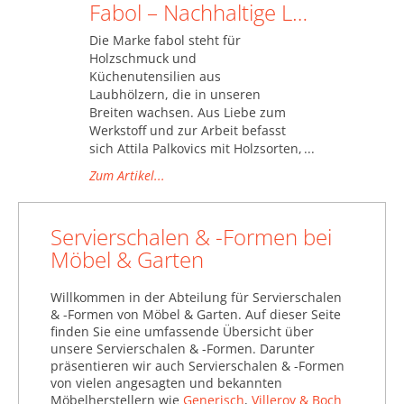
Fabol – Nachhaltige Löffel aus Laubhölzern
Die Marke fabol steht für
Holzschmuck und
Küchenutensilien aus
Laubhölzern, die in unseren
Breiten wachsen. Aus Liebe zum
Werkstoff und zur Arbeit befasst
sich Attila Palkovics mit Holzsorten,
denen in unserem Alltag kaum
Zum Artikel...
noch Beachtung zuteilwird.
Servierschalen & -Formen bei
Möbel & Garten
Willkommen in der Abteilung für Servierschalen
& -Formen von Möbel & Garten. Auf dieser Seite
finden Sie eine umfassende Übersicht über
unsere Servierschalen & -Formen. Darunter
präsentieren wir auch Servierschalen & -Formen
von vielen angesagten und bekannten
Möbelherstellern wie
Generisch
,
Villeroy & Boch