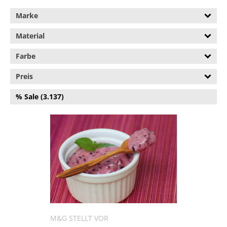
Messer & Messer-Sets
Marke
(80.188)
Material
Mülleimer (69.607)
Farbe
Ofenformen (135.625)
Pfannen (108.464)
Preis
Salz- & Pfefferstreuer
% Sale (3.137)
(12.856)
Schleifsteine &
Messerschärfer (12.331)
Servierschalen & -Formen
(30.006)
Tabletts (84.684)
Töpfe (184.709)
M&G STELLT VOR