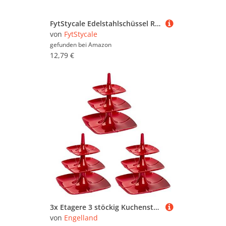
FytStycale Edelstahlschüssel Rührschüssel-Set für die Küche, Salatschüssel, Servierschüssel, Chipsschüssel stapelbar für die Zubereitung von Speisen, spülmaschinenfest, 30 cm
von
FytStycale
gefunden bei
Amazon
12,79 €
3x Etagere 3 stöckig Kuchenständer Dessertständer Tortenhalter Käseplatte Kunststoff Farbe rot
von
Engelland