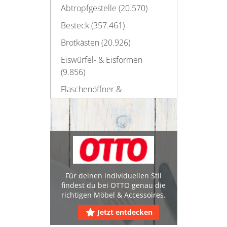
Abtropfgestelle (20.570)
Besteck (357.461)
Brotkästen (20.926)
Eiswürfel- & Eisformen
(9.856)
Flaschenöffner &
Korkenzieher (16.049)
Geschirr (1.116.385)
Gläser (924.771)
Haushaltsscheren (22.040)
Kannen & Karaffen (84.764)
Für deinen individuellen Stil
findest du bei OTTO genau die
Käseglocken (1.318)
richtigen Möbel & Accessoires.
Küchenelektronik (280.716)
Jetzt entdecken
Küchenzubehör (29.754)