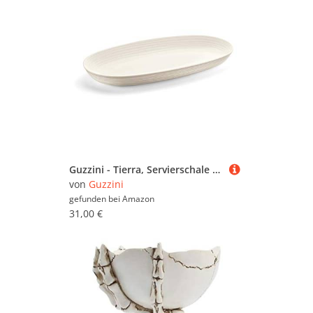
Guzzini - Tierra, Servierschale - Milchweiß, 41x 22,9 x H 4,2 cm | 5000 cc - 175400156
von
Guzzini
gefunden bei
Amazon
31,00 €