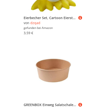
Eierbecher Set, Cartoon Eierständer Eierbecher, Lustiger Eiebecher, Frühstück Eierbehälter, Eierbecher Lustig für Weich Gekochte Eier und Rohes Gekochtes Eier Brunch, Kreatives Lustiges Besteck, Gelb
von
dzqad
gefunden bei
Amazon
3,59 €
GREENBOX Einweg Salatschale Bio Einweggeschirr Suppen-Schale braun rund 700 ml I Kompostierbare Schalen Kraftkarton Verpackung mit PLA Innenbeschichtung I 50 Einweg-Schalen To Go Becher Salat