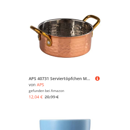
APS 40731 Serviertöpfchen MUMBAI, Edelstahl, Kupfer-Look, Ø 11,5 cm, 0,35 Liter
von
APS
gefunden bei
Amazon
12,04 €
20,99 €