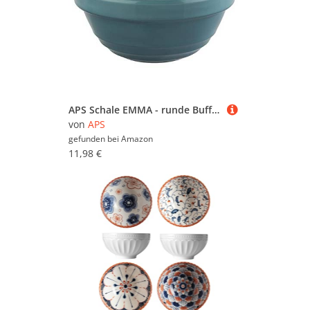
APS Schale EMMA - runde Buffet-Schüssel/Schale aus Melamin - Volumen 0,06 l/Ø 7,5 cm/Höhe 3,5 cm/Blau
von
APS
gefunden bei
Amazon
11,98 €