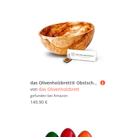
das Olivenholzbrett® Obstschale rund – Holzschale/Salatschale/Brotschale - Jede Schale kann in Farbe, Maserung stark vom Foto abweichen – eben Olivenholz / 28cm Ø
von
das Olivenholzbrett
gefunden bei
Amazon
149,90 €