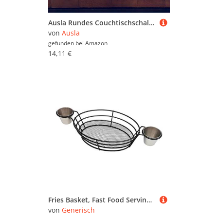
Ausla Rundes Couchtischschale, Hölzerne Schwarze Tablett mit Glatte Oberfläche, 24 X 24 cm Servierschale für den Gebrauch von Heim und Büro (24cm)
von
Ausla
gefunden bei
Amazon
14,11 €
Fries Basket, Fast Food Serving Tray, Iron Wire Holder, Double Dipping Bowl Design, Ideal for Party or Restaurant Table Use, 14.57 Inches Black Silver Color, 3 Pieces
von
Generisch