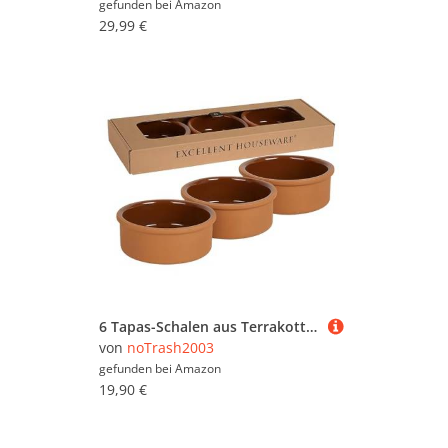
gefunden bei
Amazon
29,99 €
6 Tapas-Schalen aus Terrakotta im Set im Geschenkkarton Ø 11,5 cm, 250 ml Inhalt Klassisch Rustikale Schalen mit glasierter Innenseite Backofenfest Mikrowellen- & Spülmaschinengeeignet
von
noTrash2003
gefunden bei
Amazon
19,90 €