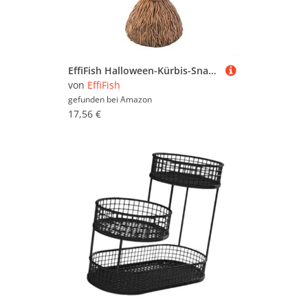
EffiFish Halloween-Kürbis-Snack-Schüssel-Ständer, Süßigkeitenschüssel, abnehmbares Party-Tablett zum Servieren von Feiertagen, Süßigkeiten, Dips und anderen Leckereien (sechs Tassen)
von
EffiFish
gefunden bei
Amazon
17,56 €