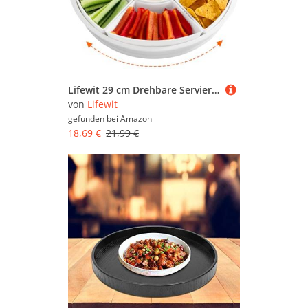
Lifewit 29 cm Drehbare Servierplatte, 7-teiliges Kunststoff Dipschalen Set, Snackteller mit Fächern, Geteiltes Snackschale für Snacks/Dips/Vorspeisen/Obst/Nüsse, Kombinierbarer Servierteller für Party
von
Lifewit
gefunden bei
Amazon
18,69 €
21,99 €