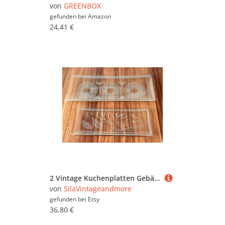
von
GREENBOX
gefunden bei
Amazon
24,41 €
2 Vintage Kuchenplatten Gebäckteller Glas Feinstrich Tortenplatte Mid Century Königskuchenplatte 1950Er Rockabilly Anbietschale Goldrand
von
SilaVintageandmore
gefunden bei
Etsy
36,80 €