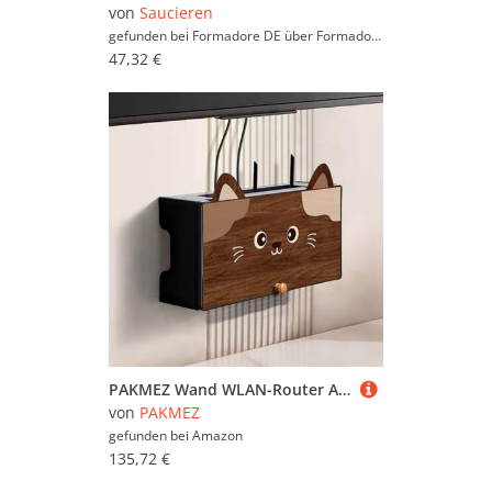
von
Saucieren
gefunden bei Formadore DE über
Formadore
47,32 €
PAKMEZ Wand WLAN-Router Aufbewahrungsbox, TV Kabel Verstecken, unsichtbare ausgehö, Etagere Pour Decodeur, Kleine WLAN-Boxen für zu Hause, Kabel Management Box(Brown3,70 * 12 * 20cm/27 * 4 * 7in)
von
PAKMEZ
gefunden bei
Amazon
135,72 €