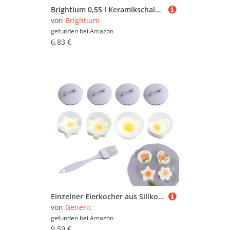
Brightium 0,55 l Keramikschale, modernes Design, ideal für Dekorationen und den täglichen Gebrauch, robustes und pflegeleichtes Material.
von
Brightium
gefunden bei
Amazon
6,83 €
Einzelner Eierkocher aus Silikon, pochierte Eierbecher aus Silikon zum Kochen von Eiern | Pochierte Eierkocher, Silikonform
von
Generic
gefunden bei
Amazon
9,59 €