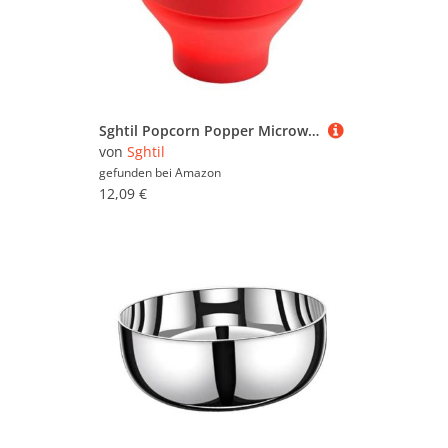
Sghtil Popcorn Popper Microwave Bowl, Popcorn Bowl Mikrowelle Popcorn Schale - Silikon Popper Mikrowellen Popcorn | Multifunktionale und hitzebeständige faltbare Lebensmittelbehälter für Zuhause
von
Sghtil
gefunden bei
Amazon
12,09 €