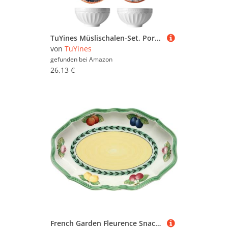
TuYines Müslischalen-Set, Porzellan-Dessertschalen, Suppenschüssel, Reisschüssel, 12 cm Servierschalen für Reis, Eis, Suppe, Frühstück, Nudeln, mikrowellen- und spülmaschinenfest
von
TuYines
gefunden bei
Amazon
26,13 €
French Garden Fleurence Snack-Teller oder Untertasse für Sauciere