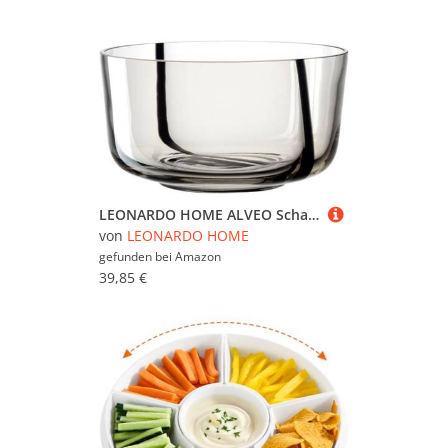
LEONARDO HOME ALVEO Schale • 1 Stück • Für Salat, Snacks und Desserts • Dekorative Servierschale • Für jede Situation • Edles Wohnaccessoire • Stilvolles Designobjekt • Höhe 11 cm • taupe • 055229
von
LEONARDO HOME
gefunden bei
Amazon
39,85 €