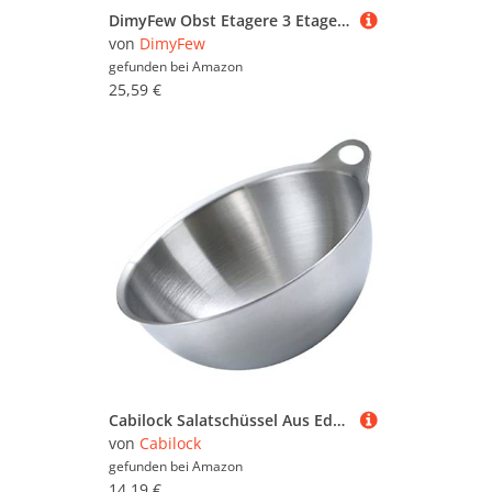
DimyFew Obst Etagere 3 Etagen Obstkorb für Küchenarbeitsplatte, Metall Obstschale Etagere Brotkorb mit 3 Ebenen, Obstständer Halter Obstregal mit Servierplatte für Buffets, Snacks, Gemüse, stil a
von
DimyFew
gefunden bei
Amazon
25,59 €
Cabilock Salatschüssel Aus Edelstahl Schalen Aus Keramik Dekorative Schale Servierschale Klare Dessertbecher Edelstahlschüsseln Obstteller Obstschale Eistüten Korb Silver Rostfreier Stahl
von
Cabilock
gefunden bei
Amazon
14,19 €