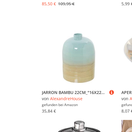
85,50 €
109,95 €
5,99 
JARRON BAMBU 22CM_°16X22CM
von
AlexandreHouse
von
A
gefunden bei
Amazon
gefun
35,84 €
8,07 