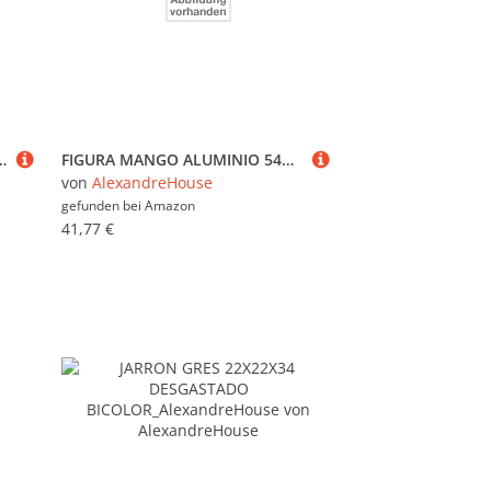
kel PRIMA MATERA - 16 cm - 6242.16, Kupferbraun
FIGURA MANGO ALUMINIO 54X9X38 PEZ NATURAL MARRON_AlexandreHouse
von
AlexandreHouse
gefunden bei
Amazon
41,77 €