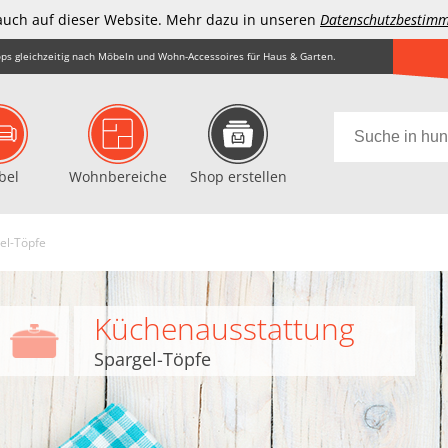
auch auf dieser Website. Mehr dazu in unseren
Datenschutzbestim
ps gleichzeitig nach Möbeln und Wohn-Accessoires für Haus & Garten.
bel
Wohnbereiche
Shop erstellen
el-Töpfe
Küchenausstattung
Spargel-Töpfe