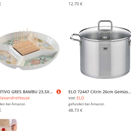
€
12,70 €
APERITIVO GRES BAMBU 23,5X23,5X3 VERDE
ELO 72447 Citrin 26cm Gemüsetopf 26 cm, Edelstahl, Volumenskala, Öl-Dosiersystem (Oil Optimizer), Edelstahl s
lexandreHouse
von
ELO
den bei
Amazon
gefunden bei
Amazon
€
48,73 €