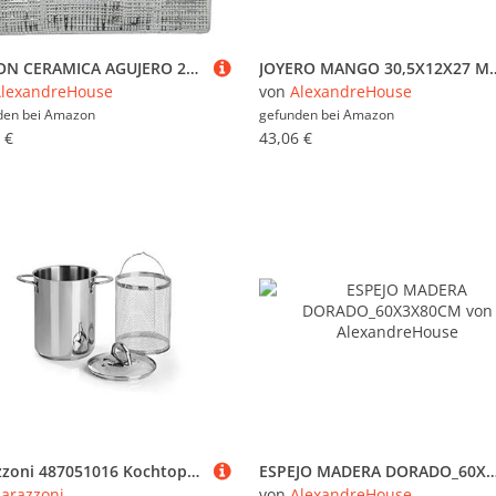
JARRON CERAMICA AGUJERO 24CM PLATA/BLANCO BRILLO_24X6X24CM
JOYERO MANGO 30,5X12X
lexandreHouse
von
AlexandreHouse
den bei
Amazon
gefunden bei
Amazon
 €
43,06 €
Barazzoni 487051016 Kochtopf für Gemüse mit Korb, Edelstahl, Grau, 23.1 x 31.5 x 15.5 cm
ESPEJO MADERA DORADO_60X
arazzoni
von
AlexandreHouse