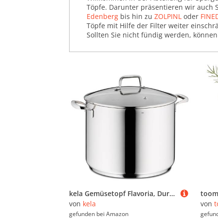
Töpfe. Darunter präsentieren wir auch
Pfannen (108.464)
Edenberg
bis hin zu
ZOLPINL
oder
FINE
Töpfe mit Hilfe der Filter weiter eins
Salz- & Pfefferstreuer
Sollten Sie nicht fündig werden, könne
(12.856)
Schleifsteine &
Messerschärfer (12.331)
Servierschalen & -Formen
(30.006)
Tabletts (84.684)
Töpfe (184.709)
Induktionstöpfe (68)
Soßen-Töpfe (726)
Spaghetti-Töpfe (136)
Spargel-Töpfe (372)
Topf-Sets (7.462)
kela Gemüsetopf Flavoria, Durchmesser 28 cm, 12,2 L, Edelstahl 18/10, Allherdboden, Glasdeckel mit Dampfloch, hitzebeständig bis 180° C mit Deckel, bis 220° C ohne Deckel, 10178
von
kela
von
gefunden bei
Amazon
gefun