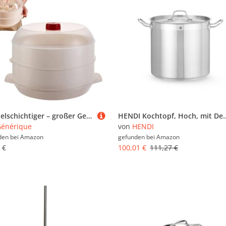
Doppelschichtiger – großer Gemüseherd für die Küche, langlebiger Kochkorb | Kompaktes Design, hitzebeständig, mit multifunktionaler Verwendung, Genosse
HENDI Kochtopf, Hoch, mit Deckel, Satiniert mit hochglanzpoliertem, verstärktem Rand, mehrfach punktgesch
énérique
von
HENDI
den bei
Amazon
gefunden bei
Amazon
 €
100,01 €
111,27 €