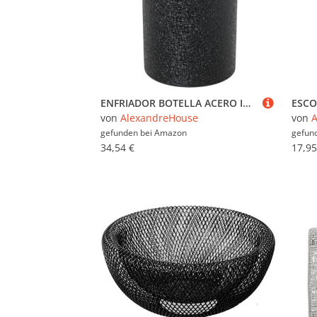
ENFRIADOR BOTELLA ACERO INOX.,CUBIERTA NEGRA_°12X19CM
von
AlexandreHouse
von
A
gefunden bei
Amazon
gefun
34,54 €
17,95