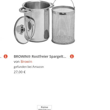
weißte Griffe, Gasherd, Induktionsherd, Elektroherd, 16L, ø280x(h)260mm, Edelstahl 18/10
BROWIN® Rostfreier Spargeltopf 313500 mit Glasdeckel | 4 Liter | Pastatopf mit Siebeinsatz | für Elektro-, Gas- und Induktionsherde
von
Browin
gefunden bei
Amazon
27,00 €