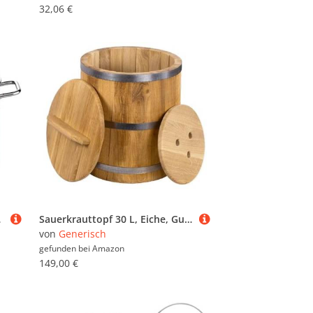
32,06 €
ilberfarben
Sauerkrauttopf 30 L, Eiche, Gurkentopf, Einlegegefäß, Holzgefäß zum Einlegen für Gemüse, (Bottich), mit Deckel und Druckplatte, Einlegetopf, Gärtopf, Holzkübel aus Eiche
von
Generisch
gefunden bei
Amazon
149,00 €