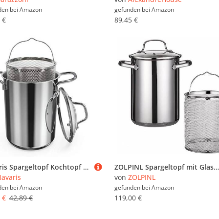
den bei
Amazon
gefunden bei
Amazon
 €
89,45 €
Navaris Spargeltopf Kochtopf Nudeltopf 3,9l - Topf zum Kochen von Spargel oder Spaghetti - aus Edelstahl mit Siebeinsatz - BPA-frei spülmaschinenfest
ZOLPINL Spargeltopf mit Glasdeckel und Siebeinsatz, Gemüsedämpfer aus Edelstahl, Spaghetti-Nudelkocher für den Herd für die Küche zu Hause
avaris
von
ZOLPINL
den bei
Amazon
gefunden bei
Amazon
 €
42,89 €
119,00 €