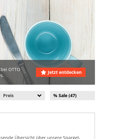
u bei OTTO
Jetzt entdecken
s.
Preis
% Sale (47)
assende Übersicht über unsere Spargel-