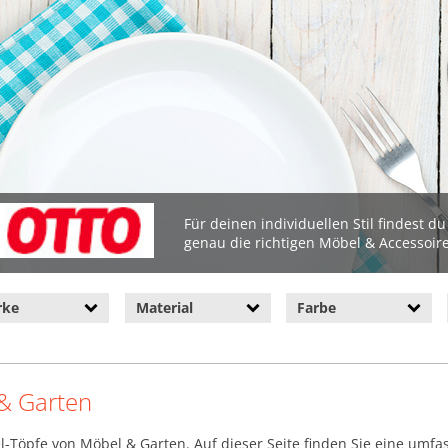
Für deinen individuellen Stil findest d
genau die richtigen Möbel & Accessoire
rke
Material
Farbe
 & Garten
l-Töpfe von Möbel & Garten. Auf dieser Seite finden Sie eine umf