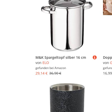
M&K Spargeltopf silber 16 cm
von
ELO
von
G
gefunden bei
Amazon
gefun
29,14 €
36,90 €
16,99