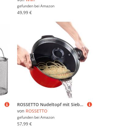
gefunden bei
Amazon
49,99 €
ROSSETTO Nudeltopf mit Siebeinsatz Kochtopf groß 28 cm Spargeltopf Induktion mit Siebdeckel Spaghettitopf Pastatopf 8 Liter Suppentopf, Aluguss keramikantihaftbeschichtet, rot
von
ROSSETTO
gefunden bei
Amazon
57,99 €