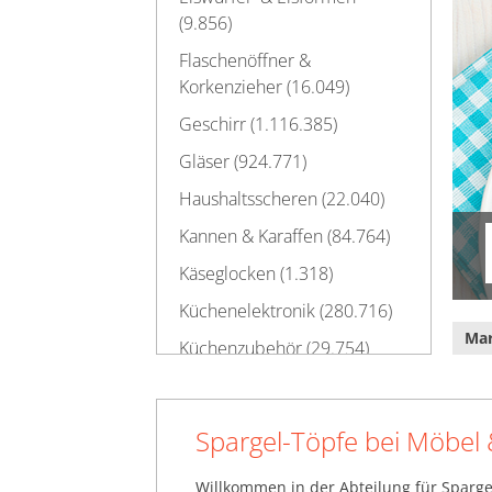
(9.856)
Flaschenöffner &
Korkenzieher (16.049)
Geschirr (1.116.385)
Gläser (924.771)
Haushaltsscheren (22.040)
Kannen & Karaffen (84.764)
Käseglocken (1.318)
Küchenelektronik (280.716)
Ma
Küchenzubehör (29.754)
Messer & Messer-Sets
(80.188)
Spargel-Töpfe bei Möbel
Mülleimer (69.607)
Ofenformen (135.625)
Willkommen in der Abteilung für Sparge