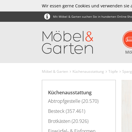
Wir essen gerne Cookies und verwenden sie 
Mit Möbel & Garten suchen Sie in hunderten Online-Sho
Mö
Möbel & Garten
Küchenausstattung
Töpfe
Sparg
Küchenausstattung
Abtropfgestelle (20.570)
Besteck (357.461)
Brotkästen (20.926)
Eiswürfel- & Eisformen