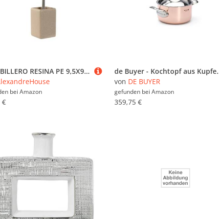
ESCOBILLERO RESINA PE 9,5X9,5X36,5 CREMA
de Buyer - Kochtopf aus Kupfer mit Dec
lexandreHouse
von
DE BUYER
den bei
Amazon
gefunden bei
Amazon
 €
359,75 €