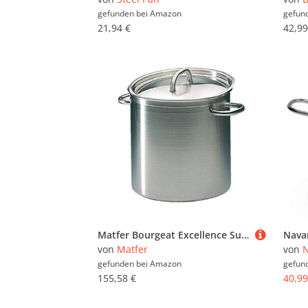
gefunden bei
Amazon
gefun
21,94 €
42,99
Matfer Bourgeat Excellence Suppentopf, 32 cm Deckel separat erhältlich.
von
Matfer
von
N
gefunden bei
Amazon
gefun
155,58 €
40,99