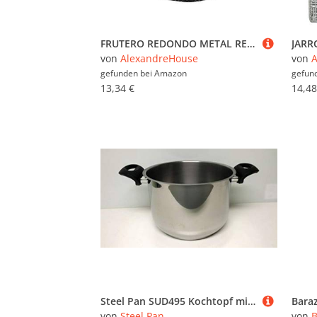
FRUTERO REDONDO METAL REJILLANEGRO °25X12CM
von
AlexandreHouse
von
A
gefunden bei
Amazon
gefun
13,34 €
14,48
Steel Pan SUD495 Kochtopf mit 2 Griffen, mehrfarbig
von
Steel Pan
von
B