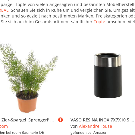
 Spargel-Töpfe von vielen angesagten und bekannten Möbelherstel
DEAL
. Schauen Sie sich in Ruhe um und vergleichen Sie. Um gezielt
chränken und so gezielt nach bestimmten Marken, Preiskategorien o
n Sie sich auch im Gesamtsortiment sämtlicher
Töpfe
umsehen. Viel
toom Zier-Spargel 'Sprengeri' 12 cm Topf
VASO RESINA INOX 7X7X10,5 NEGRO
toom
von
AlexandreHouse
den bei
toom Baumarkt DE
gefunden bei
Amazon