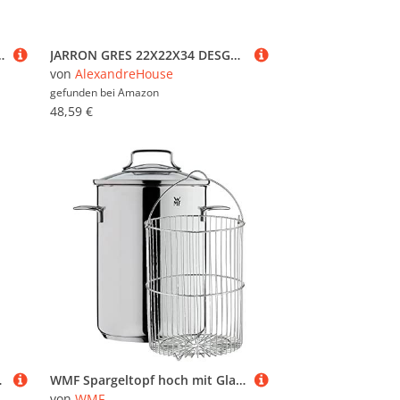
27 MAPAMUNDI MARRON
JARRON GRES 22X22X34 DESGASTADO BICOLOR_AlexandreHouse
von
AlexandreHouse
gefunden bei
Amazon
48,59 €
3X80CM
WMF Spargeltopf hoch mit Glasdeckel 16cm, Spargeltopf Induktion, Dampfgarer 5l, Cromargan Edelstahl poliert, Topf Induktion mit Siebeinsatz, geeignet für Pasta, Spaghetti, Gemüse
von
WMF