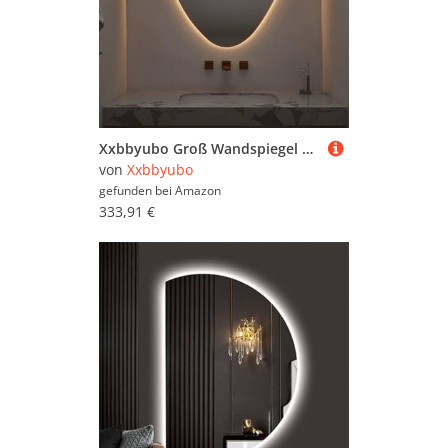
Xxbbyubo Groß Wandspiegel mit Beleuchtung Dimmbar, 80/90cm Asymmetrischer Schminkspiegel mit 3 Farben Licht, Modern Antibeschlag Badspiegel mit Touchschalter(Inversion Hanging,40inch/100cm)
von
Xxbbyubo
gefunden bei
Amazon
333,91 €