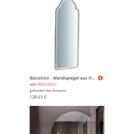
Biscottini - Wandspiegel aus Holz Antik Weiß L40xT3xH100 cm - Wandspiegel Schlafzimmer - Spiegel mit Rahmen - Vintage-Spiegel
von
Biscottini
gefunden bei
Amazon
128,63 €