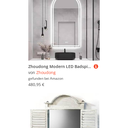
Zhoudong Modern LED Badspiegel mit Beleuchtung 3 Lichtfarbe 130cm Bogen Explosionsschutz Wandspiegel Antibeschlag 80/90cm Dekospiegel mit Touch-Schalter(32"x48"/80x120cm)
von
Zhoudong
gefunden bei
Amazon
480,95 €