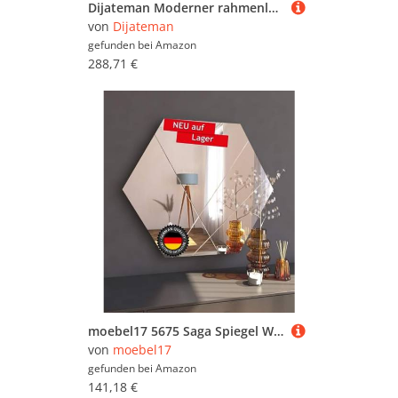
Dijateman Moderner rahmenloser Halbrunder Intelligent Spiegel, Hinterleuchteten mit Beleuchtung 3 Lichtfarbe, Groß Anti-Beschlag Modern Wandspiegel(Left,100cm/39in)
von
Dijateman
gefunden bei
Amazon
288,71 €
moebel17 5675 Saga Spiegel Wandspiegel Badspiegel Flurspiegel Kosmetikspiegel, Rahmenlos, Transparent, modern 70 x 60 cm
von
moebel17
gefunden bei
Amazon
141,18 €