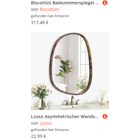
Biscottini Badezimmerspiegel Barockrahmen L85 x PR9 x H113,5 cm - Großer Wandspiegel - Weißer Wandspiegel - Vintage Wandspiegel
von
Biscottini
gefunden bei
Amazon
317,48 €
Lzuso Asymmetrischer Wandspiegel aus Holz mit Rahmen Oval Hängender Spiegel für Wand Eitelkeit Badezimmer Wohnzimmer Schlafzimmer Flur Modern Einzigartig Dekorativ Künstlerisch Spiegel Schwarz
von
Lzuso
gefunden bei
Amazon
22,99 €