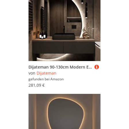
Türstopper (35.812)
Wand- & Konsolentische
(58.224)
Wandgarderoben & Paneele
(25.107)
Dijateman 90-130cm Modern Eleganter Rahmenlos Halbe Runde Intelligentspiegel, 3 Lichtfarbe Einstellbar Hinterleuchteten HD Badezimmerspiegel, Wandmontage(Right Semicircle,39 * 28inch)
von
Dijateman
gefunden bei
Amazon
281,09 €