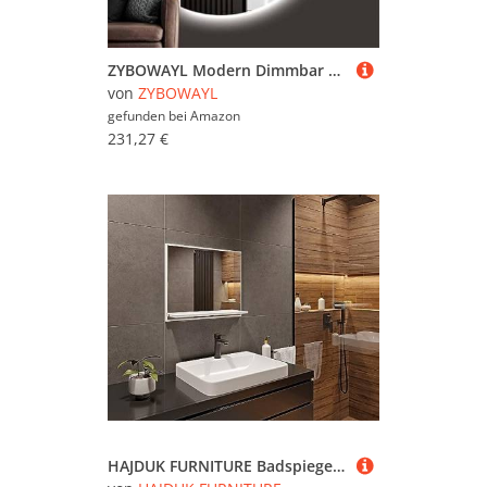
ZYBOWAYL Modern Dimmbar Badspiegel mit Beleuchtung, 3 Lichtfarben Intelligent Schminkspiegel mit Touch-Schalter, Rahmenloser Antibeschlag Wandspiegel(Left Cut,90x60cm/35x24)
von
ZYBOWAYL
gefunden bei
Amazon
231,27 €
HAJDUK FURNITURE Badspiegel mit Ablage, Weiß Badezimmer Wandspiegel 60 cm, Badezimmerspiegel Bad Spiegel