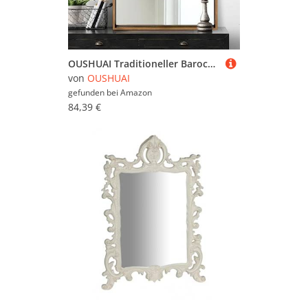
OUSHUAI Traditioneller Barockspiegel, goldfarben, Vintage-Stil, verziert, Messingspiegel für Wand, viktorianischer antiker Bronzespiegel, gewölbt für Badezimmer/Wohnzimmer/Flur/Kamin, 48,3 x 68,9 cm
von
OUSHUAI
gefunden bei
Amazon
84,39 €