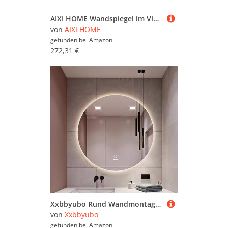
AIXI HOME Wandspiegel im Vintage-Stil, 91,4 x 73,4 cm, antiker Barock-Kaminspiegel mit schwarzer Bürste, goldfarbener Metallrahmen, verzierter Rahmen für Eingang/Kamin/Wohnzimmer/Flur/Badezimmer
von
AIXI HOME
gefunden bei
Amazon
272,31 €
Xxbbyubo Rund Wandmontage Kosmetikspiegel 100cm, Modern Hinterleuchteten Badspiegel mit 3 Farben Beleuchtung, Beschlagfrei Rahmenlos Dekospiegel for Bad(Dia 90cm/36)
von
Xxbbyubo
gefunden bei
Amazon