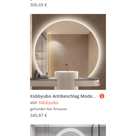
306,69 €
Xxbbyubo Antibeschlag Modern Badspiegel Intelligent, Halbrunder Wandspiegel mit Beleuchtung, 3 Lichtfarben Dimmbar, Unregelmäßiger Ganzkörperspiegel mit Hinterleuchteten(Under Cut,90cm/36inch)
von
Xxbbyubo
gefunden bei
Amazon
345,87 €