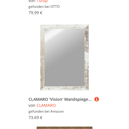
von
Tulup
gefunden bei
OTTO
79,99 €
CLAMARO 'Vision' Wandspiegel 30x120 cm Ganzkörperspiegel | Vintage Weiss | Moderner eckiger Spiegel mit MDF-Rahmen, inkl. Metall Aufhänger und Montagematerial (Querformat & Hochformat)
von
CLAMARO
gefunden bei
Amazon
73,69 €