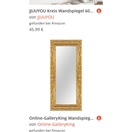
JJUUYOU Kreis Wandspiegel 60 cm Wandmontage Gelb Runder Vintage Spiegel für Badezimmer Holzrahmen Spiegel für Wohnzimmer, Schlafzimmer, Waschraum, Wohnheim
von
JJUUYOU
gefunden bei
Amazon
45,99 €
Online-GalleryKing Wandspiegel nach Maß 80 x 60 cm Gold Barock Shabby Vintage für | Flur | Badezimmer | Wohnzimmer | Schlafzimmer | Spiegel Rahmen OGK-EH15
von
Online-GalleryKing
gefunden bei
Amazon