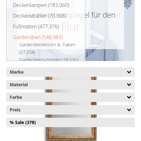
Deckenlampen (183.060)
Garderobenspiegel für den
Deckenstrahler (70.568)
Flur
Fußmatten (477.376)
Garderoben (546.983)
Garderobenleisten & -haken
(27.254)
Garderobenschränke (29.536)
Garderobenspiegel (6.942)
Marke
Antike Garderobenspiegel
(2.869)
Material
Garderobenspiegel mit
Farbe
Ablage (692)
Moderne
Preis
Garderobenspiegel (2.719)
Garderobenständer (4.674)
% Sale (378)
Herrendiener (1.159)
Kommoden (208.870)