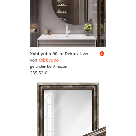
Xxbbyubo 90cm Dekorativer Wandspiegel mit Beleuchtung, Modern Beschlagfrei Halbrunder Spiegel Bad 100cm, Rahmenloser Dimmbar Schminkspiegel mit 3 Lichtfarben Licht(Right Cut,24 * 28inch)
von
Xxbbyubo
gefunden bei
Amazon
235,52 €