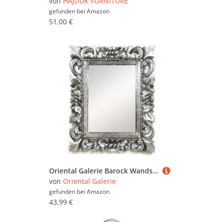
von
HAJDUK FURNITURE
gefunden bei
Amazon
51,00 €
Oriental Galerie Barock Wandspiegel Spiegel Schminkspiegel Landhaus Holzrahmen Vintage Shabby Chic Schwarz/Silber 50 x 60cm
von
Oriental Galerie
gefunden bei
Amazon
43,99 €