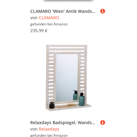
Rollgarderoben & Stangen
(3.370)
CLAMARO 'Wien' Antik Wandspiegel 85x140 cm mit Rahmen | Bronze | Shabby Chic Vintage Barock Spiegel mit Holzrahmen | Barockspiegel inkl. Metall Aufhänger und Montagematerial
Schirmständer (20.759)
von
CLAMARO
Schuhschränke (115.596)
gefunden bei
Amazon
235,99 €
Wand- & Konsolentische
(58.224)
Wandgarderoben & Paneele
(25.107)
Garderobenleisten & -haken
(27.254)
Garderobenschränke
(29.536)
Garderobenspiegel (6.942)
Antike Garderobenspiegel
(2.869)
Garderobenspiegel mit Ablage
Relaxdays Badspiegel, Wandspiegel mit Ablage, Walnuss Holzrahmen, Badezimmerspiegel, HxBxT: 70 x 50 x 12 cm, weiß
(692)
von
Relaxdays
Moderne Garderobenspiegel
gefunden bei
Amazon