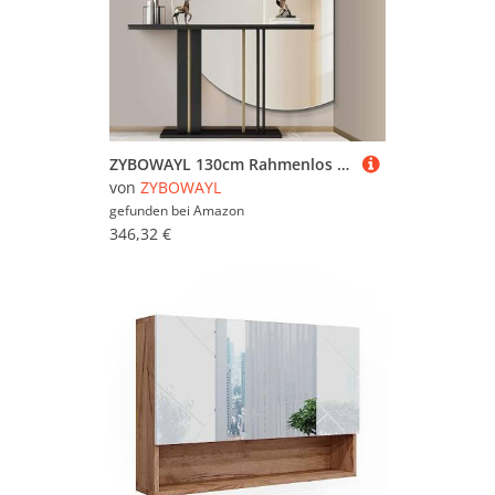
ZYBOWAYL 130cm Rahmenlos Halbrund Wandspiegel, Modern Badezimmerspiegel, 110cm HD 3 Lichtfarbe Dimmbar Badspiegel, Dekorative Spiegel Beschlagfrei(Right Cut,110x70cm/43x28in)
von
ZYBOWAYL
gefunden bei
Amazon
346,32 €