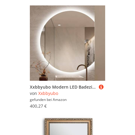
Xxbbyubo Modern LED Badezimmer Spiegel, Halbrunder Wandspiegel mit Beleuchtung, 3 Lichtfarbe Rahmenlos Ganzkörperspiegel, Bad Beschlagfrei mit Touchschalter(Right Cut,40inch)
von
Xxbbyubo
gefunden bei
Amazon
400,27 €