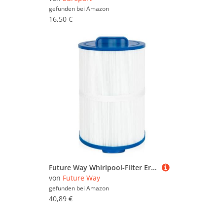
gefunden bei
Amazon
16,50 €
Future Way Whirlpool-Filter Ersatz für Master Spa Twilight X268365, X268543, ersetzt Pleatco PMA40L-F2M, Unicel 6CH-402, Filbur FC-0317, Spa-Filter, 40 m²
von
Future Way
gefunden bei
Amazon
40,89 €