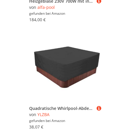
Heizgebläse 230V 700W mit integriertem Druckwellenschalter, Luftsprudel für Whirlpool, Badezuber mit Anschluss 50mm
von
alfa-pool
gefunden bei
Amazon
184,00 €
Quadratische Whirlpool-Abdeckung, 210D wasserdichte SPA-Abdeckung Winddichter Whirlpool-Schutz mit verstellbarem Zugband(Black,244x244x30cm)
von
YLZBA
gefunden bei
Amazon
38,07 €