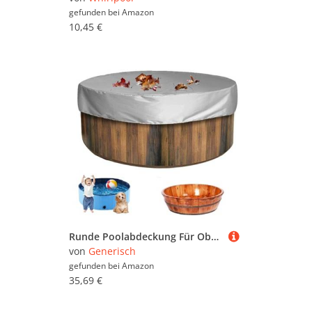
gefunden bei
Amazon
10,45 €
Runde Poolabdeckung Für Oberirdische Pools Aus Wasserdichtem Material Mit Kordelzug – Wetterfeste Und Staubdichte Whirlpool Schutzabdeckung, Ideal Für Whirlpool Und Pool-160 * 90cm||Grau
von
Generisch
gefunden bei
Amazon
35,69 €