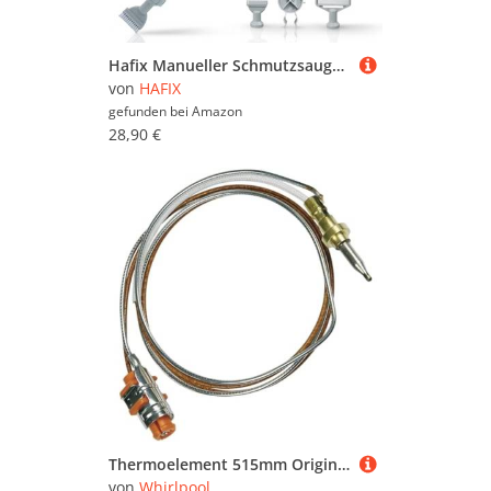
Hafix Manueller Schmutzsauger für Schwimmbad-, Whirlpool Oberfläche und Boden durch Vakuumtechnik
von
HAFIX
gefunden bei
Amazon
28,90 €
Thermoelement 515mm Original Backblech 481010566187, 481213838004 WHIRLPOOL
von
Whirlpool