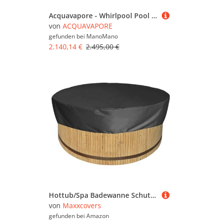
Acquavapore - Whirlpool Pool Badewanne Eckwanne Wanne W60H-SC 140x140cm mit Tür Walk-in-Pool aktive Schlauch-Reinigung
von
ACQUAVAPORE
gefunden bei
ManoMano
2.140,14 €
2.495,00 €
Hottub/Spa Badewanne Schutzhülle Rund - 200 x 30 cm - Schwarz
von
Maxxcovers
gefunden bei
Amazon