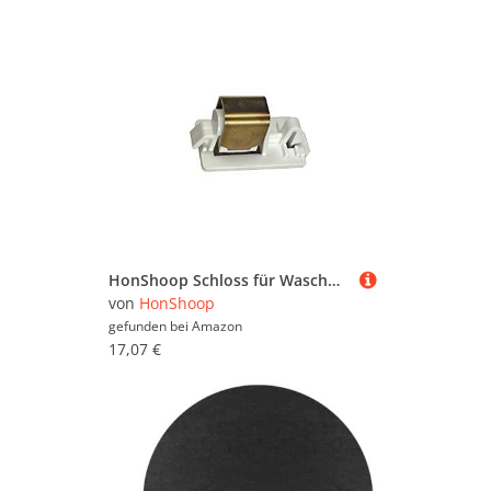
HonShoop Schloss für Waschmaschinentür (TR), passend für: Bauknecht, Ignis Whirlpool Orig. 481227138462
von
HonShoop
gefunden bei
Amazon
17,07 €