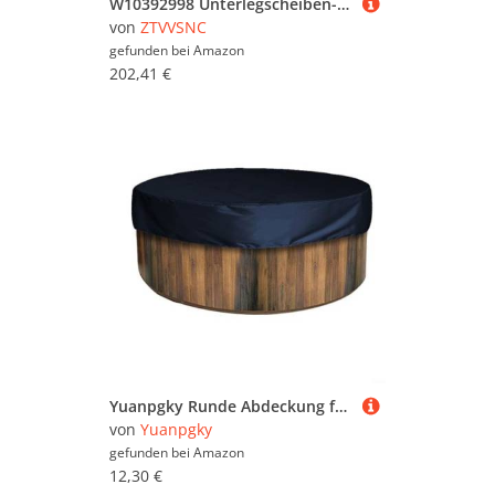
W10392998 Unterlegscheiben-Steuerplatine ersetzt 1938489, AH3495157, EA3495157, PS3495157, W10296016, W10333845, W10393555, kompatibel mit Whirlpool 7MWTW5500XW0, WTWTW. 5500XL0, WTW5500XL1
von
ZTVVSNC
gefunden bei
Amazon
202,41 €
Yuanpgky Runde Abdeckung für Whirlpool, wasserdicht, 190T, silberbeschichtetes Gewebe, Spa-Schutz, UV-Schutz, staubdicht, Poolabdeckung für Whirlpools im Freien, Schwarz (schwarz) (200 x 30 cm)
von
Yuanpgky
gefunden bei
Amazon
12,30 €