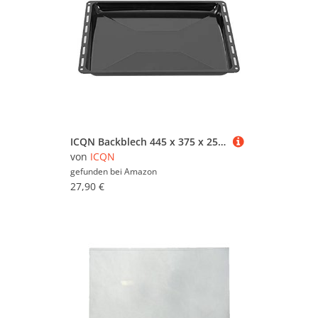
ICQN Backblech 445 x 375 x 25 mm, Passend für Whirlpool, Ignis, Bauknecht, Indesit, Algor, Neckermann, Lloyds, Emailliert Fettpfanne für Backofen, Kratzfest, 44,5 x 37,5 cm
von
ICQN
gefunden bei
Amazon
27,90 €