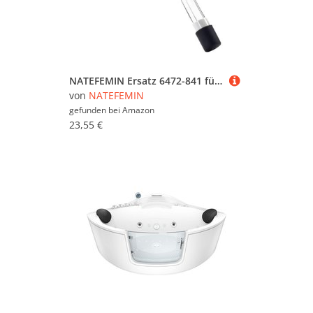
NATEFEMIN Ersatz 6472-841 für Sundance Wassersystem Clear Ray XL UV, für Jacuzzi Spa-Serie J-200, J-300, J-400, J-LX
von
NATEFEMIN
gefunden bei
Amazon
23,55 €