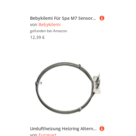
Bebykilemi Für Spa M7 Sensor 24 Zoll Temperatur High Limit Ersatz 1/4 Zoll Durchmesser 2-polig Kompatibel mit 32016,30042,30382 Für Whirlpool-Steuerungssystem
von
Bebykilemi
gefunden bei
Amazon
12,39 €
Umluftheizung Heizring Alternativersatzteil Backofenheizung für Electrolux Juno Miele Whirlpool Elektroherd
von
Europart