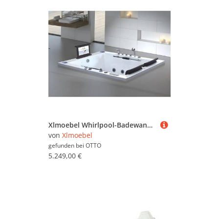
Xlmoebel Whirlpool-Badewanne XLMOEBEL Hydromassagebad Sprudelwanne in elegantem Weiß, Made in Europa
von
Xlmoebel
gefunden bei
OTTO
5.249,00 €