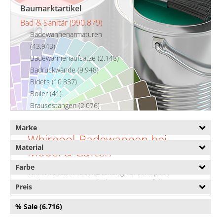
Baumarktartikel
Bad & Sanitär (990.879)
Badewannenarmaturen
(43.943)
Badewannenaufsätze (2.148)
Badrückwände (9.948)
Bidets (10.837)
Boiler (41)
Brausestangen (2.076)
Durchlauferhitzer (2.213)
Marke
Duschkabinen (31.638)
Whirpool-Badewannen bei
Duschpaneele (2.715)
Material
Möbel & Garten
Duschschläuche (15.515)
Duschwannen (72.875)
Farbe
Willkommen in der Abteilung für Whirpool-
Eckbadewannen (3.144)
Badewannen von Möbel & Garten. Auf dieser
Preis
Einbaubadewannen (59)
Seite finden Sie eine umfassende Übersicht über
Freistehende Badewannen
unsere Whirpool-Badewannen. Darunter
% Sale (6.716)
präsentieren wir auch Whirpool-Badewannen von
(4.593)
vielen angesagten und bekannten