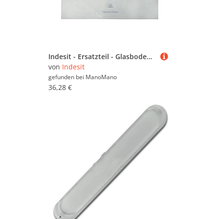
Indesit - Ersatzteil - Glasboden ohne Zubehör 472 x 328 x 4 mm - ariston hotpoint, whirlpool
von
Indesit
gefunden bei
ManoMano
36,28 €