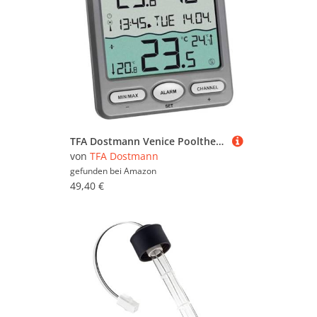
TFA Dostmann Venice Poolthermometer, 30.3056.10, zur Überwachung der Wassertemperatur in Pool, Teich oder Whirlpool, Digitales Funk-Poolthermometer, Grau, L 116 x B 24 (65) x H 126 mm
von
TFA Dostmann
gefunden bei
Amazon
49,40 €