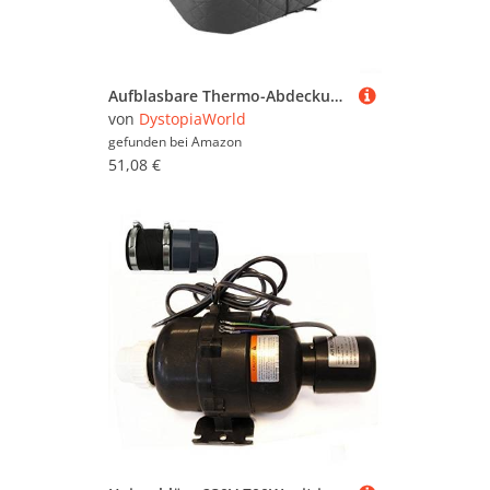
Aufblasbare Thermo-Abdeckung, Thermo-Whirlpool-Abdeckung, drei Pumpen-Wartungsanschlüsse, wasserdicht und UV-beständig, für die meisten Standard-Whirlpools (grau)
von
DystopiaWorld
gefunden bei
Amazon
51,08 €