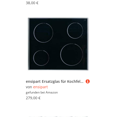
38,00 €
ensipart Ersatzglas für Kochfeld kompatibel mit Whirlpool 481244039792 Glaskeramikplatte für Kochfeld Herd kompatibel mit Indesit C00459378
von
ensipart
gefunden bei
Amazon
279,00 €