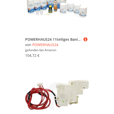
Camping & Zubehör (30.490)
Eisenwaren & Beschläge
(2.631.181)
Elektroinstallation (283.630)
Fenster (571.887)
POWERHAUS24 11teiliges Banisan Wasserpflege-Set Erstausstattung Whirlpool mit individuellem Badezusatz-Mandarin
Fliesen (112.713)
von
POWERHAUS24
gefunden bei
Amazon
Garagen & Carports
104,72 €
(209.618)
Gartenmaschinen (676.737)
Heizung & Klima (289.680)
Kamine & Öfen (135.758)
Leitern (56.493)
Malern & Tapezieren
(1.108.711)