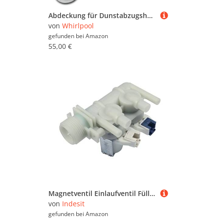
Abdeckung für Dunstabzugshaube 48200000881, 49027175 für Dunstabzugshaube 48200000881, 49027175 WHIRLPOOL
von
Whirlpool
gefunden bei
Amazon
55,00 €
Magnetventil Einlaufventil Füllventil 2fach 180° 10,5mmØ Waschmaschine Original Ariston Indesit Hotpoint Scholtès C00110333 Whirlpool Bauknecht 482000022813
von
Indesit
gefunden bei
Amazon