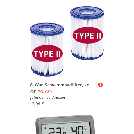
WuYan Schwimmbadfilter, kompatibel mit Best-Way Cartridge II, Ersatz-Whirlpool-Filter, kompatibel mit Lay Z Spa Filter pumpe, 2 Stück
von
WuYan
gefunden bei
Amazon
13,99 €