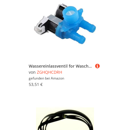
Wassereinlassventil for Waschmaschine, W10212596, Ersatz, 120 V AC, 50 Hz, Wassereinlass-Magnetventil, kompatibel mit Whirlpool
von
ZGHQHCDRH
gefunden bei
Amazon
53,51 €