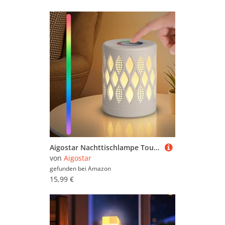
Aigostar Nachttischlampe Touch Dimmbar, NachtLicht Kinder mit 256 RGB Farben & Warmweiß, Tischlampe Kabellos USB Aufladbar für Schlafzimmer Wohnzimmer
von
Aigostar
gefunden bei
Amazon
15,99 €