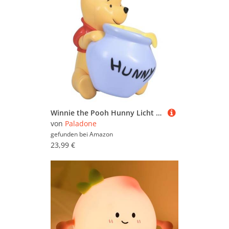
und
OnlyWow
bis hin zu
HerzenslichtMomente
oder
Vornix
. Schauen Sie sich in Ruhe um und
vergleichen Sie. Um gezielter zu suchen, können
Sie die Nachtlichter für Kinder mit Hilfe der Filter
weiter einschränken und so gezielt nach
bestimmten Marken, Preiskategorien oder
reduzierten Angeboten suchen. Sollten Sie nicht
fündig werden, können Sie sich auch im
Gesamtsortiment sämtlicher
Nachtlichter
umsehen. Viel Spaß beim Stöbern und
Vergleichen!
Winnie the Pooh Hunny Licht - Offiziell lizenziertes tragbares Nachtlicht 16,5 cm (6,4"), Disney Lampe für Kinderzimmer oder Babyzimmer
von
Paladone
gefunden bei
Amazon
23,99 €