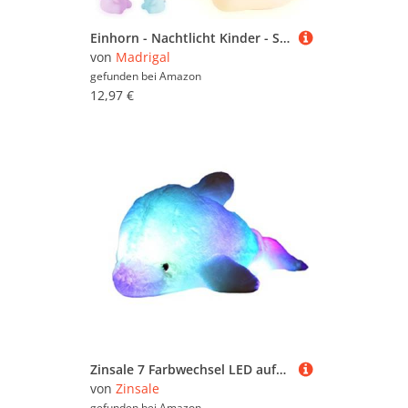
Einhorn - Nachtlicht Kinder - Schlafzimmer - USB-C Wiederaufladbar mit Fernbedienung - Mehrfarbig und warmes Licht - Geschenk Neugeborenes - Weiche Silcone - Timer Regenbogenlichter - Hellblau
von
Madrigal
gefunden bei
Amazon
12,97 €
Zinsale 7 Farbwechsel LED aufhellen Gefülltes Delphin Spielzeug Plüsch Kissen Plüschtiere Nachtlicht (Blau, 45cm)
von
Zinsale
gefunden bei
Amazon