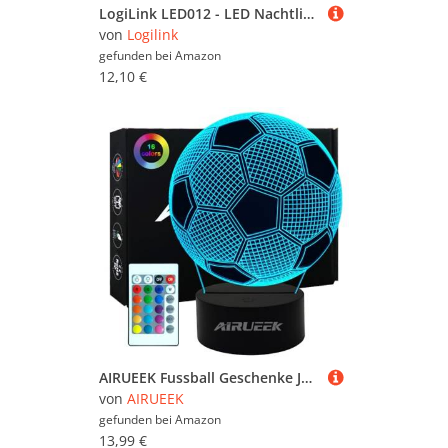
LogiLink LED012 - LED Nachtlicht/Beleuchtung mit Dämmerungssensor ohne Steckdosenverlust
von
Logilink
gefunden bei
Amazon
12,10 €
AIRUEEK Fussball Geschenke Jungen Nachtlicht Kinder,Fußball Geschenke für Jungs, fussball em 2024 Lampe 16 Farben Ändern, Weihnachten Geburtstags Geschenke für Männer, Vatertagsgeschenk
von
AIRUEEK
gefunden bei
Amazon
13,99 €