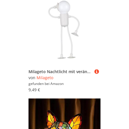
Milageto Nachtlicht mit veränderbarer Form, Tischdekoration, lustige Sportfigur, DIY-Form, Nachtlichter, Nachttischlampe für Schlafzimmer und Flur, Weiß
von
Milageto
gefunden bei
Amazon
9,49 €