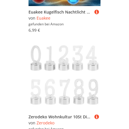
Euakee Kugelfisch Nachtlicht Kinder, Silikon Führte Nachtlicht, 7 Farben Einstellbar, Touch Tragbar 1200mAh Akku Lampe&Timing Kinder Nachtlichts, Zimmer Deko Geschenk für Kind Baby Mädchen Junge
von
Euakee
gefunden bei
Amazon
6,99 €
Zerodeko Wohnkultur 10St Digitales Kerzenlicht Nachtlicht flackern kerzen kindergeburtstag Geburtstagskerzen für Kinder Zylinder Hochzeitsdekoration LED-Lampe Flammenlose Lichter Rose
von
Zerodeko
gefunden bei
Amazon