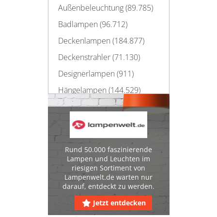
Außenbeleuchtung (89.785)
Badlampen (96.712)
Deckenlampen (184.877)
Deckenstrahler (71.130)
Designerlampen (911)
Hängelampen (144.529)
Kronleuchter (28.916)
Nachtlichter (34.737)
Nachtlichter für Kinder
(10.867)
Rund 50.000 faszinierende
Nachtlichter mit
Lampen und Leuchten im
riesigen Sortiment von
Bewegungsmelder (1.916)
Lampenwelt.de warten nur
Sternenhimmel-Nachtlichter
darauf, entdeckt zu werden.
(661)
Jetzt entdecken
Nachttischlampen (93.469)