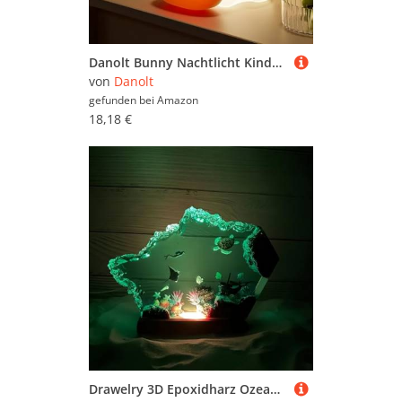
Danolt Bunny Nachtlicht Kinder, Bunny Lampe Silikon Nachtlicht Dimmbar, Nachtlichter Schlummerleuchten
von
Danolt
gefunden bei
Amazon
18,18 €
Drawelry 3D Epoxidharz Ozeanfigur Ornamente mit Holzsockel, LED Buntes Nachtlicht, Harz Ozean Tier Statue Hai Wale Pinguin Oktopus Figuren Skulptur Kunsthandwerk Mini Meere Aquarium Dekoration (B4, M)