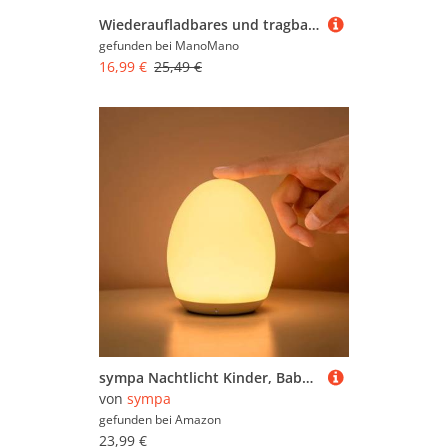
Wiederaufladbares und tragbares LED-Nachtlicht für Kinder, kleine Babylampe, ideal zum Stillen, einstellbare Helligkeit, USB-Nachtlicht, perfekt für
gefunden bei
ManoMano
16,99 €
25,49 €
sympa Nachtlicht Kinder, Baby Stilllicht Dimmbar mit 8 Farbwechsel
von
sympa
gefunden bei
Amazon
23,99 €