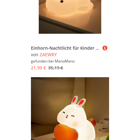
Einhorn-Nachtlicht für Kinder – Weiche Silikonlampe mit Tap-Steuerung, 30-min Timer, Wiederaufladbare LED für Baby- und Kinderzimmer
von
ZAEWRY
gefunden bei
ManoMano
21,99 €
35,19 €