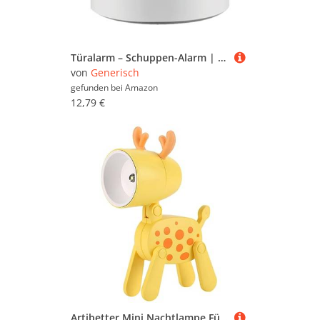
Türalarm – Schuppen-Alarm | Bewegungsmelder-Nachtlicht | Hausalarm-Sicherheitssystem | Sensor-Licht innen für Badezimmer, Treppenweg, Flur, Korridorr Kinder, ältere Menschen, automatische
von
Generisch
gefunden bei
Amazon
12,79 €
Artibetter Mini Nachtlampe Für Schlafzimmer Nachtlichtlampe Nachtlicht Für Haustiere Nachtlampe Nachttischlampe Kind Pvc Karikatur Cartoon-Nachtlichter Weihnachten Weihnachts-LED-Nachtlichter