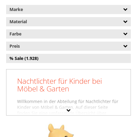
Schreibtischlampen (90.893)
Marke
Spezielle Leuchtmittel
Material
(213.143)
Stehlampen (39.157)
Farbe
Taschenlampen (16.762)
Preis
Wandbeleuchtung (142.406)
% Sale (1.928)
Nachtlichter für Kinder bei
Möbel & Garten
Willkommen in der Abteilung für Nachtlichter für
Kinder von Möbel & Garten. Auf dieser Seite
finden Sie eine umfassende Übersicht über
unsere Nachtlichter für Kinder. Darunter
präsentieren wir auch Nachtlichter für Kinder
von vielen angesagten und bekannten
Möbelherstellern wie
Lampephoto.fr
,
Namofactur