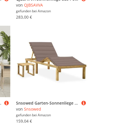
von
QJBSAVVA
gefunden bei
Amazon
283,00 €
UV-beständiger Sessel mit robustem Stahlrahmen für Terrasse & Balkon
Snsowed Garten-Sonnenliege mit Tisch und Auflage Kiefer Imprägniert, Gartenliege, Liegestuhl, Sonnenstuhl, Sonneninsel Outdoor, Liegen, Gartenmöbel, Bäderliege, Relaxliege - 3065872
von
Snsowed
gefunden bei
Amazon
159,04 €