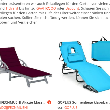
unter präsentieren wir auch Relaxliegen für den Garten von viele
nd
Tidyard
bis hin zu
GAAHRQQQ
oder
Bacount
. Schauen Sie sich
axliegen für den Garten mit Hilfe der Filter weiter einschränken u
oten suchen. Sollten Sie nicht fündig werden, können Sie sich au
öbern und Vergleichen!
WDGJJFECNMUEHI Akazie Massivholz Sonnenliege mit Auflage - Verstellbare Relaxliege für Garten, Terrasse Pool, Graue Holzliege mit Kissen, Ablage & Rädern, 200x68cm
GOPLUS Sonnenliege klappbar, Gartenliege mit Gesichtsöffnung & abnehmbaren Kissen zum So
WDGJJFECNMUEHI
von
GOPLUS