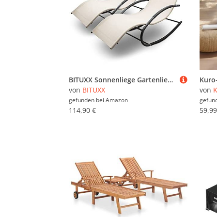
BITUXX Sonnenliege Gartenliege Relaxliege Schaukelliege Liegestuhl Schaukelstuhl (2 Liegen)(Beige)
von
BITUXX
von
K
gefunden bei
Amazon
gefun
114,90 €
59,99