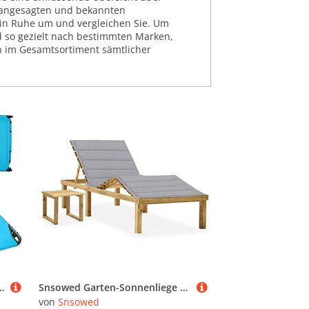
n angesagten und bekannten
 in Ruhe um und vergleichen Sie. Um
nd so gezielt nach bestimmten Marken,
ch im Gesamtsortiment sämtlicher
nnenbaden, Liegestuhl mit 5-stufig Verstellbarer Rückenlehne, Relaxliege für Garten Strand Camping (Türkis)
Snsowed Garten-Sonnenliege mit Tisch und Auflage Kiefer Imprägniert, Gartenliege, Liegestuhl, Sonnenstuhl, Sonneninsel Outdoor, Liegen, Gartenmöbel, Bäderliege, Relaxliege - 3065865
von
Snsowed