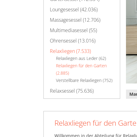
Loungesessel (42.036)
Massagesessel (12.706)
Multimediasessel (55)
Ohrensessel (13.016)
Relaxliegen (7.533)
Relaxliegen aus Leder (62)
Relaxliegen für den Garten
(2.885)
Verstellbare Relaxliegen (752)
Relaxsessel (75.636)
Ma
Schaukelsessel (622)
Schlafsessel (3.299)
Relaxliegen für den Gart
Sitzsäcke (30.352)
XL-Sessel (4.052)
Willkommen in der Abteilung für Relaxl