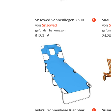
Snsowed Sonnenliegen 2 STK. mit Tisch Massivholz Teak, Gartenliege, Liegestuhl, Sonnenstuhl, Sonneninsel Outdoor, Liegen, Gartenmöbel, Bäderliege, Relaxliege - 3051437
von
Snsowed
von
gefunden bei
Amazon
gefun
512,31 €
24,28
vidaXL Sonnenliege Klappbar mit Kopfkissen Gartenliege Strandliege Freizeitliege Gartenmöbel Liege Campingliege Relaxliege Stahl Türkisblau