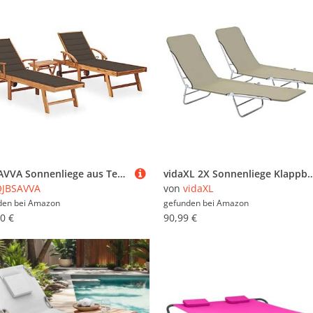
QJBSAVVA Sonnenliege aus Teakholz 2er Set mit Beistelltisch und Auflagen Verstellbare Rückenlehne & Fußteil 195 x 59.5 cm Gartenliege Strandliege Outdoor Relaxliege für Terrasse Garten und Balkon
vidaXL 2X Sonnenliege Klappbar Taupe Gartenliege Lieges
QJBSAVVA
von
vidaXL
den bei
Amazon
gefunden bei
Amazon
0 €
90,99 €