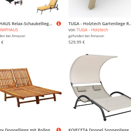
SIMPHAUS Relax-Schaukelliege Abdeckung für Gartenliege Abdeckplane Sonnenliege Abdeckung Wasserdicht Abdeckhauben für Schaukelliege Garten Relaxliege Liegestuhl Anti-UV Oxford Gewebe 180x80x40/89cm
TUGA - Holztech Gartenliege Relaxliege Liege - Franzi Breit
SIMPHAUS
von
TUGA - Holztech
den bei
Amazon
gefunden bei
Amazon
 €
529,99 €
Susany Doppelliege mit Rollen Sonnenliege 2-Personen Relaxliege Strandliege Holzliege Gartenliege Akazie Gartenmöbel Akazie Massivholz
KOIECETA Doppel Sonnenliege mit Sonnendach Doppelliege Gartenliege Liege Relaxliege Gart