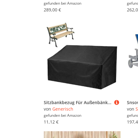
gefunden bei
Amazon
gefun
289,00 €
262,0
Sitzbankbezug Für Außenbänke 210D Oxford Stoff - Abdeckplane Für Gartenbank Und Relaxliege, Atmungsaktive Und Wasserabweisende Hülle Für Möbel Im Freien, Für Park, Balkon, Gartensitzgruppe
von
Generisch
von
gefunden bei
Amazon
gefun
11,12 €
197,4