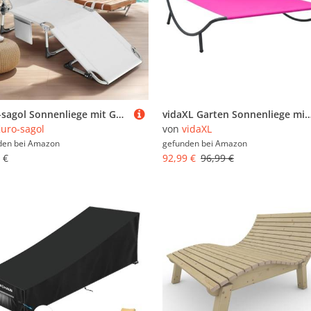
Kuro-sagol Sonnenliege mit Gesichtsöffnung, klappbare Gartenliege mit U-Kissen & 3-Fach Verstellbarer Rückenlehne, Relaxliege faltbar für Sonnenbaden, Strand, Garten, Camping, hellgrau
vidaXL Garten Sonnenliege mit 2 Kissen 2-Personen Doppelliege Gartenliege Liege Relaxliege Gartenmöbel Strandlieg
uro-sagol
von
vidaXL
den bei
Amazon
gefunden bei
Amazon
 €
92,99 €
96,99 €