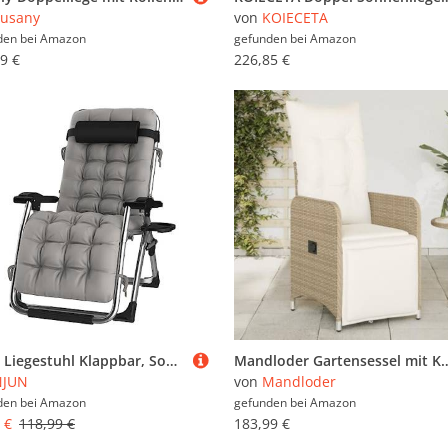
usany
von
KOIECETA
den bei
Amazon
gefunden bei
Amazon
9 €
226,85 €
NJUN Liegestuhl Klappbar, Sonnenliege, Relaxsessel Mit Liegefunktion Garten, Relaxliege FüR Mittagspause, Sonnenstuhl Mit Verstellbarem Kopfpolster & RüCkenlehne, für Patio-Garten-Strand, (Silber)
Mandloder Gartensessel mit Kissen, Verstellbar Beige Poly Rattan Relaxliege für Outdoor Gartenmöbel, Hochlehner Stuhl, 
NJUN
von
Mandloder
den bei
Amazon
gefunden bei
Amazon
 €
118,99 €
183,99 €