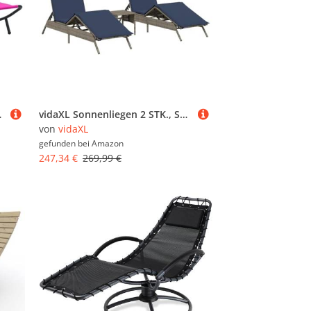
e Freizeitliege Stoff Rosa
vidaXL Sonnenliegen 2 STK., Sonnenliege mit Tisch Kissen, Relaxliege für Garten Terrasse, Gartenliege Sonnenbett, Grau Poly Rattan
von
vidaXL
gefunden bei
Amazon
247,34 €
269,99 €