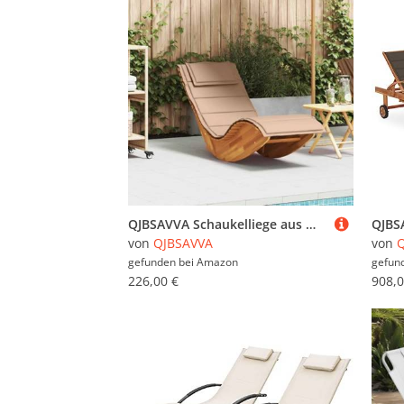
QJBSAVVA Schaukelliege aus Massivholz Akazie mit Polsterkissen 154 x 60 x 74 cm Sonnenliege Gartenliege Relaxliege für Terrasse Garten und Poolbereich
von
QJBSAVVA
von
gefunden bei
Amazon
gefun
226,00 €
908,0