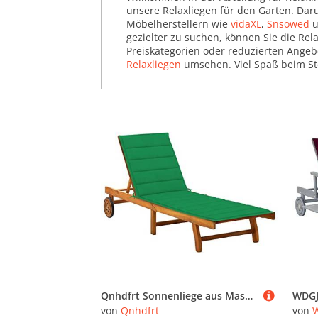
unsere Relaxliegen für den Garten. Dar
Möbelherstellern wie
vidaXL
,
Snsowed
u
gezielter zu suchen, können Sie die Rel
Preiskategorien oder reduzierten Angeb
Relaxliegen
umsehen. Viel Spaß beim St
Qnhdfrt Sonnenliege aus Massivholz Akazie mit Verstellbarer Rückenlehne und Fußstütze, grüne Polsterauflage, Outdoor Relaxliege für Garten, Balkon und Poolbereich
von
Qnhdfrt
von