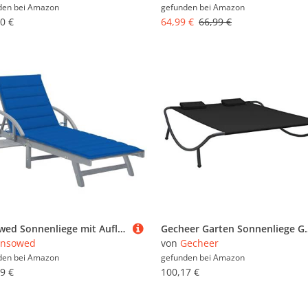
den bei
Amazon
gefunden bei
Amazon
0 €
64,99 €
66,99 €
Snsowed Sonnenliege mit Auflage Akazie Massivholz, Gartenliege, Liegestuhl, Sonnenstuhl, Sonneninsel Outdoor, Liegen, Gartenmöbel, Bäderliege, Relaxliege - 3061339
Gecheer Garten Sonnenliege Gartenliege Doppelliege Outdoor-Loungebett für 2 Per
Snsowed
von
Gecheer
den bei
Amazon
gefunden bei
Amazon
9 €
100,17 €