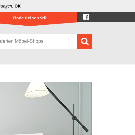
mungen
.
OK
Finde Deinen Stil!