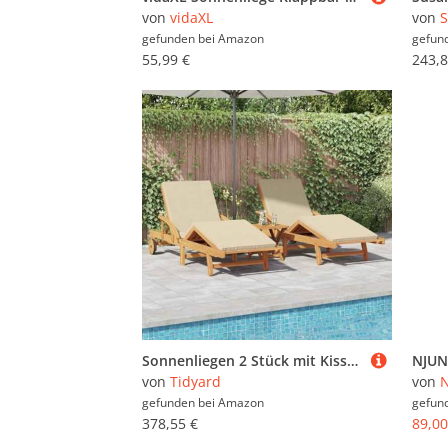
von
vidaXL
von
S
gefunden bei
Amazon
gefun
55,99 €
243,8
Sonnenliegen 2 Stück mit Kissen und Rädern Beige aus Massivholz Akazie, Gartenliegestuhl Strandliege Relaxliege für Strand Garten Terrasse Camping3325178
von
Tidyard
von
gefunden bei
Amazon
gefun
378,55 €
89,00