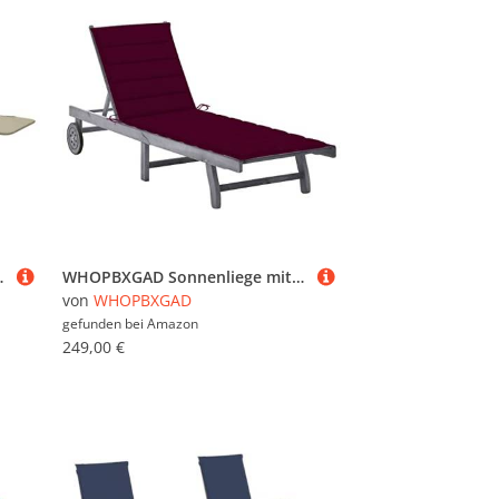
tuhl Relaxliege Liege
WHOPBXGAD Sonnenliege mit Auflage Grau Akazie Massivholz - Verstellbare Relaxliege für Garten, Terrasse Pool Hochwertige Outdoor-Liege mit Polster Rädern Robustes Akazienholz - Max. 110 kg
von
WHOPBXGAD
gefunden bei
Amazon
249,00 €