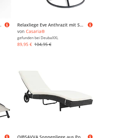
e (Fichte) 140cm Einstiegshöhe 50cm
Relaxliege Eve Anthrazit mit Schaukelfunktion
von
Casaria®
gefunden bei
DeubaXXL
89,95 €
104,95 €
enmöbel Strandliege Freizeitliege Textilene (Creme)
QJBSAVVA Sonnenliege aus Poly Rattan mit Verstellbarer Rückenlehne und Sitzauflage Schwarz Creme 199 x 60 x 37 cm Gartenliege Strandliege Relaxliege für Terrasse Balkon und Garten