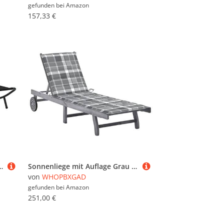
gefunden bei
Amazon
157,33 €
sonen Sonnenbett Outdoor Liege Relaxliege Doppelbett Gartenmöbel Liege Liegestuhl Stoff Schwarz
Sonnenliege mit Auflage Grau - Massivholz Akazie Gartenliege mit verstellbarer Rückenlehne & Fußstütze, bequeme Relaxliege für Terrasse, Pool, Balkon, inkl. grauer Polyester-Auflage mit Karomuster
von
WHOPBXGAD
gefunden bei
Amazon
251,00 €