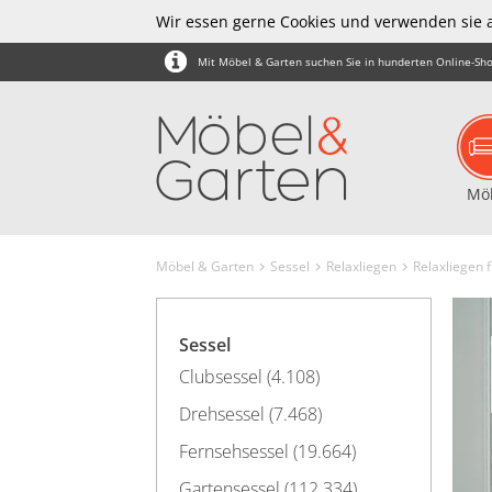
Wir essen gerne Cookies und verwenden sie 
Mit Möbel & Garten suchen Sie in hunderten Online-Sho
Mö
Möbel & Garten
Sessel
Relaxliegen
Relaxliegen 
Sessel
Clubsessel (4.108)
Drehsessel (7.468)
Fernsehsessel (19.664)
Gartensessel (112.334)