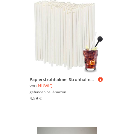
Papierstrohhalme, Strohhalme Papier (Durchmesser 6 mm 19,7 cm), Party Strohhalme, Geeignet für Cocktails, Kaffee und Feiern, Longdrink Partys (100, Elfenbein)
von
NUWIQ
gefunden bei
Amazon
4,59 €