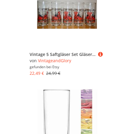
Vintage 5 Saftgläser Set Gläser Oldtimer Rot Aus Den 70Er Jahren Longdrink Retro Mid Century Shabby Chic Landhausstil
von
VintageandGlory
gefunden bei
Etsy
22,49 €
24,99 €