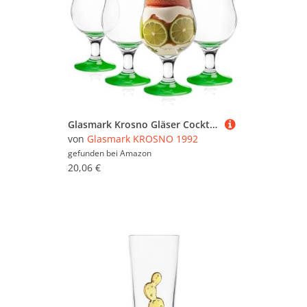
Glasmark Krosno Gläser Cocktailgläser Set Longdrink Cocktail Gin Bier Wasser Longdrinkgläser Cocktailgläser Trinkglas Wasserglas Glas Smoothie Dessert Spülmaschinenfest Grün 4 x 420ml
von
Glasmark KROSNO 1992
gefunden bei
Amazon
20,06 €