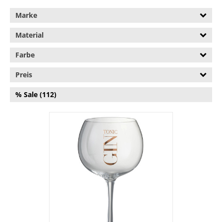
Marke
Kannen & Karaffen (84.764)
Käseglocken (1.318)
Material
Küchenelektronik (280.716)
Farbe
Küchenzubehör (29.754)
Preis
Messer & Messer-Sets
% Sale (112)
(80.188)
Mülleimer (69.607)
Ofenformen (135.625)
Pfannen (108.464)
Salz- & Pfefferstreuer
(12.856)
Schleifsteine &
Messerschärfer (12.331)
Servierschalen & -Formen