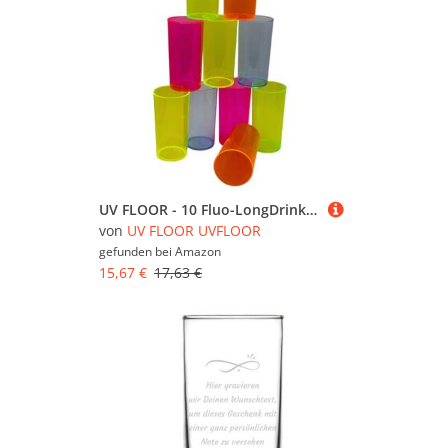
UV FLOOR - 10 Fluo-LongDrink - 29 cl - Wiederverwendbarer Glass für Party und Abend Fuo - 5 Farben - Starrer Kunststoff
von
UV FLOOR UVFLOOR
gefunden bei
Amazon
15,67 €
17,63 €