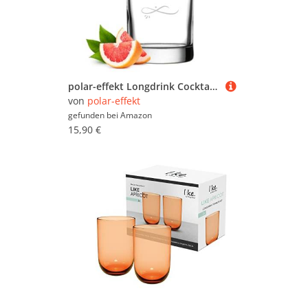
polar-effekt Longdrink Cocktailglas 485 ml mit Gravur - Trinkglas mit Wunschtext - das Geburtstagsgeschenk - spülmaschinenfestes Glas für Drinks, Aperitif und Wasser
von
polar-effekt
gefunden bei
Amazon
15,90 €