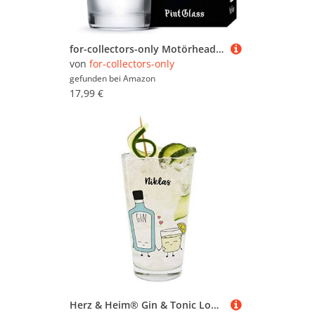
for-collectors-only Motörhead Glas Warpig Logo Bierglas Longdrink Glas XL Trinkglas Frosted Look Pint Glass
von
for-collectors-only
gefunden bei
Amazon
17,99 €
Herz & Heim® Gin & Tonic Longdrink Glas mit Namen,Motivauswahl, personalisiert (the GIN to my tonic)