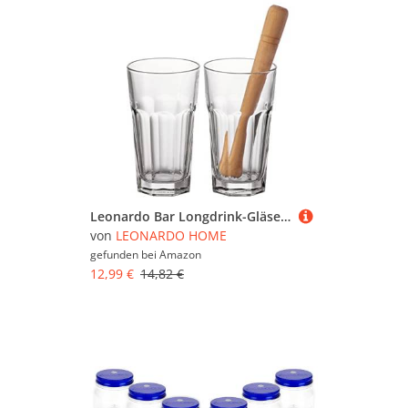
Leonardo Bar Longdrink-Gläser mit Stößel, 2 x spülmaschinengeeignete Mojito, Caipirinha oder Wasser-Gläser inkl. Holz-Stampfer, 3er Set, 540 ml, 073756
von
LEONARDO HOME
gefunden bei
Amazon
12,99 €
14,82 €