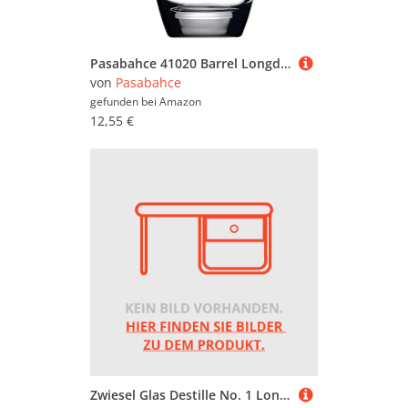
Pasabahce 41020 Barrel Longdrinkglas 6er Set | 500 cc bauchiges Glas | ideal für Longdrink, Cocktail & moderne Trendgetränke | robust, langlebig & kristallklar | perfekt für Bar, Gastronomie & Zuhause
von
Pasabahce
gefunden bei
Amazon
12,55 €
Zwiesel Glas Destille No. 1 Longdrink Glas Set 2-tlg. 0,31 L