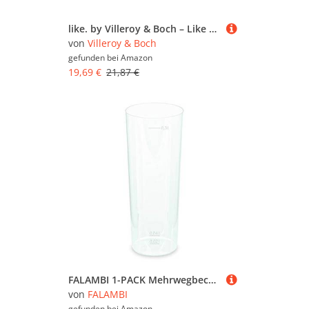
like. by Villeroy & Boch – Like Glass Longdrink-Glas Orange, Trinkgeschirr, Gläser, Longdrinkgläser, Glas
von
Villeroy & Boch
gefunden bei
Amazon
19,69 €
21,87 €
FALAMBI 1-PACK Mehrwegbecher Longdrink Trinkbecher Pfandbecher unzerbrechlich transparent PP Eichstrich 0,30 l Ø 5,9 cm, 50 Stück
von
FALAMBI
gefunden bei
Amazon