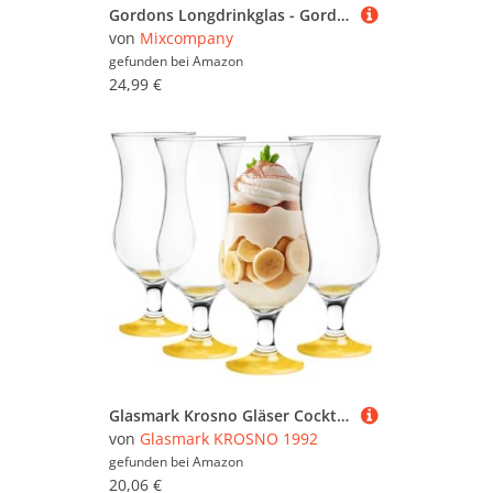
Gordons Longdrinkglas - Gordons Longdrink Glas/Gläser Set - 6x Longdrinkgläser
von
Mixcompany
gefunden bei
Amazon
24,99 €
Glasmark Krosno Gläser Cocktailgläser Set Longdrink Cocktail Gin Bier Wasser Longdrinkgläser Cocktailgläser Trinkglas Wasserglas Glas Smoothie Dessert Spülmaschinenfest Gelb 4 x 420ml
von
Glasmark KROSNO 1992
gefunden bei
Amazon
20,06 €