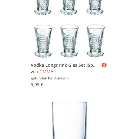
Vodka Longdrink Glas Set (Sphinx) – 6-teiliges Schnapsgläser-Set (70 ml) – Shotgläser Stamper Gläserset für Spirituosen, Tequila, Likör, Party, Bar
von
GMMH
gefunden bei
Amazon
9,99 €