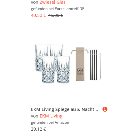
von
Zwiesel Glas
gefunden bei
Porzellantreff DE
40,50 €
45,00 €
EKM Living Spiegelau & Nachtmann, 4-teiliges Longdrink-Set, Kristallglas, 375 ml, Noblesse, 0089208-0 + 4er Set Edelstahl Strohhalme schwarz gerade
von
EKM Living
gefunden bei
Amazon
29,12 €