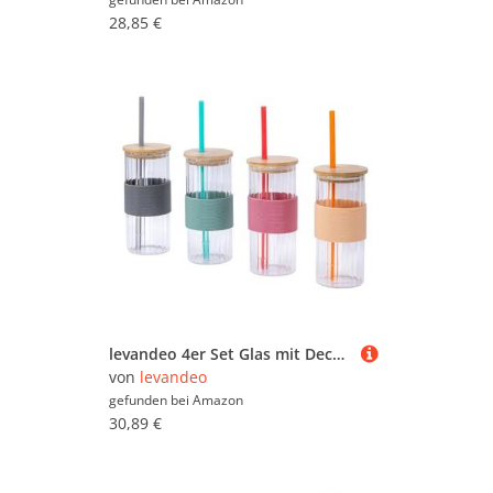
28,85 €
levandeo 4er Set Glas mit Deckel 400ml Bunt Strohhalm Bambusdeckel Trinkbecher Trinkgläser Eiskaffee Longdrink Smoothie Sommer
von
levandeo
gefunden bei
Amazon
30,89 €