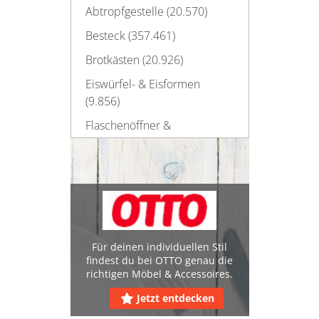
Abtropfgestelle (20.570)
Besteck (357.461)
Brotkästen (20.926)
Eiswürfel- & Eisformen
(9.856)
Flaschenöffner &
Korkenzieher (16.049)
Geschirr (1.116.385)
Gläser (924.771)
Biergläser (11.731)
Longdrink-Gläser (855)
Schnapsgläser (2.381)
Für deinen individuellen Stil
Sektgläser (5.115)
findest du bei OTTO genau die
richtigen Möbel & Accessoires.
Wassergläser (681)
Weingläser (18.963)
Jetzt entdecken
Haushaltsscheren (22.040)