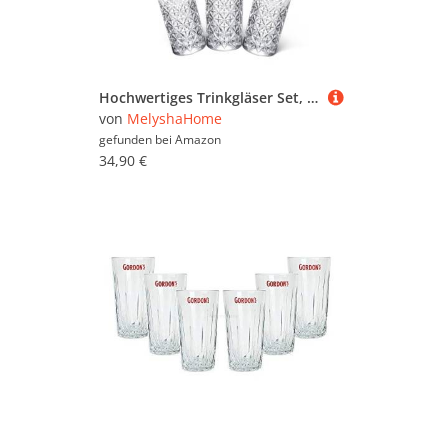
Hochwertiges Trinkgläser Set, viele Varianten, Spülmaschinenfest, dickwandig&langlebig, Saft Latte Macchiato Cocktail Longdrink Whisky Wasser Gläser (Istanbul 2 (Long/380ml) Raki&Ouzogläser 12 Stück)
von
MelyshaHome
gefunden bei
Amazon
34,90 €