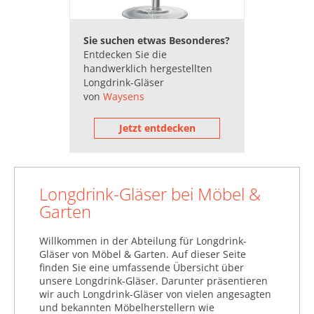
(30.006)
Tabletts (84.684)
Sie suchen etwas Besonderes?
Entdecken Sie die
Töpfe (184.709)
handwerklich hergestellten
Longdrink-Gläser
von
Waysens
Jetzt entdecken
Longdrink-Gläser bei Möbel &
Garten
Willkommen in der Abteilung für Longdrink-
Gläser von Möbel & Garten. Auf dieser Seite
finden Sie eine umfassende Übersicht über
unsere Longdrink-Gläser. Darunter präsentieren
wir auch Longdrink-Gläser von vielen angesagten
und bekannten Möbelherstellern wie