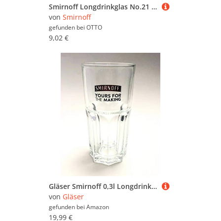
Smirnoff Longdrinkglas No.21 Harley Glas mit Logo, Longdrink Glas, 300 ml, Glas
von
Smirnoff
gefunden bei
OTTO
9,02 €
Gläser Smirnoff 0,3l Longdrink/Vodka/Gastro/Bar/Party / 6er Set
von
Gläser
gefunden bei
Amazon
19,99 €