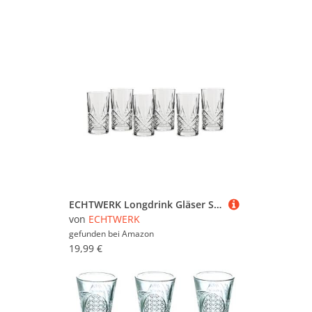
ECHTWERK Longdrink Gläser Set 6-teilig, 350 ml - Robuste Highball Gläser in Schliffoptik mit Reliefstruktur, bleifrei, spülmaschinenfest, 13,8 x 7,7 cm
von
ECHTWERK
gefunden bei
Amazon
19,99 €