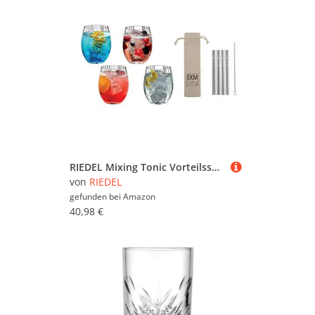
RIEDEL Mixing Tonic Vorteilsset 5515/90 Longdrink Gin Tonic + Gratis 4er Set EKM Living Edelstahl Trinkhalme Silber
von
RIEDEL
gefunden bei
Amazon
40,98 €