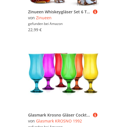
Zinueen Whiskeygläser Set 6 Teilig 200ml - Ästhetische Kristall Gläser für Whiskey, Cocktail, Longdrink, Wasser, Tee - Spülmaschinenfest
von
Zinueen
gefunden bei
Amazon
22,99 €
Glasmark Krosno Gläser Cocktailgläser Set Longdrink Cocktail Gin Bier Wasser Longdrinkgläser Cocktailgläser Trinkglas Wasserglas Glas Smoothie Dessert Spülmaschinenfest Bunt 6 x 420ml
von
Glasmark KROSNO 1992
gefunden bei
Amazon