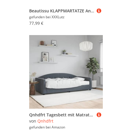
Beautissu KLAPPMARTATZE Anthrazit 90x200 cm
gefunden bei
XXXLutz
77,99 €
Qnhdfrt Tagesbett mit Matratze 90x200 cm Dunkelgrau 2 in 1 Schlafsofa aus Samt und Massivholz für Wohnzimmer Schlafzimmer und Gästezimmer
von
Qnhdfrt
gefunden bei
Amazon