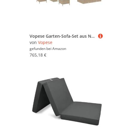
Vopese Garten-Sofa-Set aus Natur Rattan, 6 Personen, beige, für Balkon und Terrasse - Outdoor Komfort Model3362192
von
Vopese
gefunden bei
Amazon
765,18 €