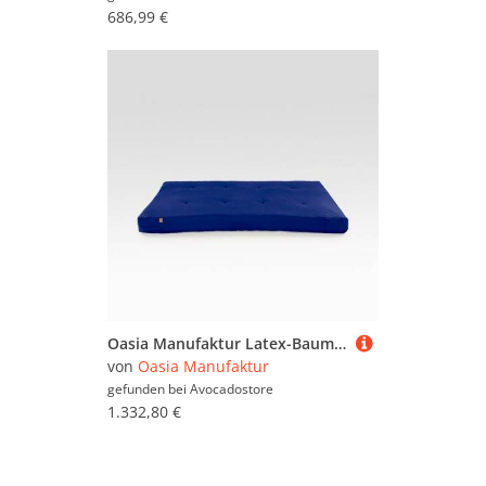
Wickelkommoden (1.882)
686,99 €
Wohntextilien für Kinder
(154.767)
Oasia Manufaktur Latex-Baumwoll-Schurwoll-Matratze (stützend)
von
Oasia Manufaktur
gefunden bei
Avocadostore
1.332,80 €