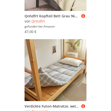
Qnhdfrt Kopfteil Bett Grau 96x4x100 cm Massivholz Kiefer Modernes Design Robustes Rückenlehne für Schlafzimmer Wohnung Jugendzimmer
von
Qnhdfrt
gefunden bei
Amazon
47,00 €
Verdickte Futon-Matratze, weiche, faltbare Bodenmatratze für Wohnzimmer, Reisen und Außenbereich, tragbar, Multi-Szenen-Komfort