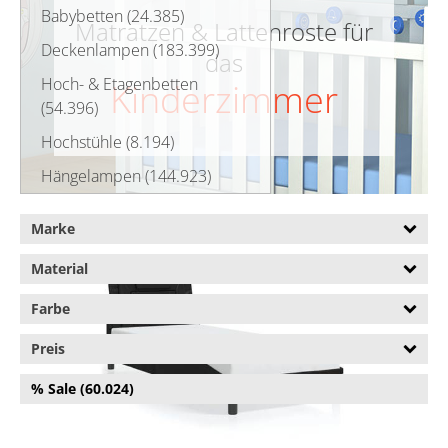
Babybetten (24.385)
Matratzen & Lattenroste für
Deckenlampen (183.399)
das
Hoch- & Etagenbetten
Kinderzimmer
(54.396)
Hochstühle (8.194)
Hängelampen (144.923)
Kinder- & Jugendbetten
Marke
(131.984)
Kinderstühle (3.711)
Material
Kindertische (9.147)
Farbe
Matratzen & Lattenroste
Preis
(1.218.704)
Allergikermatratzen (1.340)
% Sale (60.024)
Einfache Lattenroste (13.180)
Elektrische Lattenroste