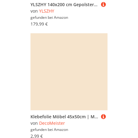
YLSZHY 140x200 cm Gepolstertes Doppelbettrahmen, 4 Schubladen und Ladestation, LED-Plattformbett mit Kopfteil, Holzlattenstütze, kein Boxspring nötig (Grau-B, 140x200 cm)
von
YLSZHY
gefunden bei
Amazon
179,99 €
Klebefolie Möbel 45x50cm | Möbelfolie selbstklebend einfarbig | Folie für Möbel zur schnellen Renovierung von Türen, Tischen und Regalen | Möbelfolie dekorativ und pflegeleicht | Natur Glanz
von
DecoMeister
gefunden bei
Amazon
2,99 €