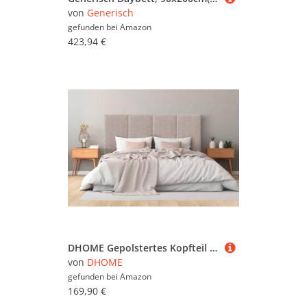
von
Generisch
gefunden bei
Amazon
423,94 €
DHOME Gepolstertes Kopfteil aus Luxury Stoff Fleckenabweisend Vertikales Modulares Design Selbst (Ethnic Brown, 105cm, Höhe 80cm, x3)
von
DHOME
gefunden bei
Amazon
169,90 €