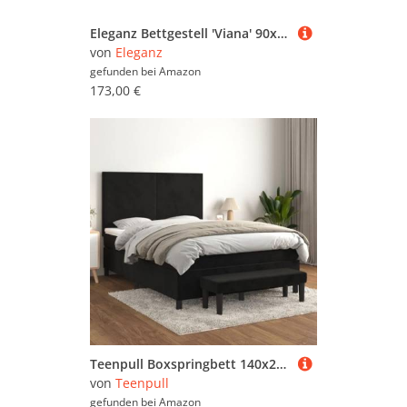
(1.270)
Federkernmatratzen (8.320)
Eleganz Bettgestell 'Viana' 90x200 cm schwarz Kunstleder - Modernes Bett ohne Matratze für Schlafzimmer, langlebig & pflegeleicht
Gelmatratzen (1.439)
von
Eleganz
Kaltschaummatratzen
gefunden bei
Amazon
173,00 €
(13.386)
Latexmatratzen (2.707)
Matratzenschoner (17.809)
Matratzentopper & Auflagen
(185.830)
Naturmatratzen (250.253)
Rollroste (2.123)
Verstellbare Lattenroste
(10.181)
Nachtlichter (34.518)
Sitzsäcke (30.118)
Wandlampen für das
Teenpull Boxspringbett 140x200 cm Schwarz, Samtstoff, Höhenverstellbares Kopfteil, Taschenfederkernmatratze, Matratzenauflage, Inklusive Bank für Schlafzimmer
Kinderzimmer (2.121)
von
Teenpull
gefunden bei
Amazon