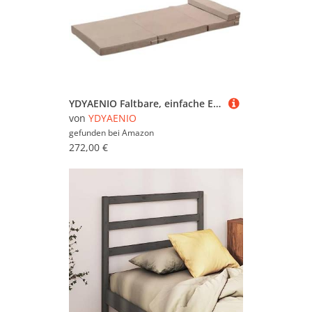
YDYAENIO Faltbare, einfache Einzelmatratze, Boden-Memory-Schaum, verdickte Tatami-Yogamatte, geeignet for die Mittagspause im Büro und for Schlafen für Reisen, Camping(Khaki,120x200x5cm)
von
YDYAENIO
gefunden bei
Amazon
272,00 €