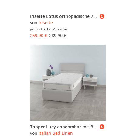
Irisette Lotus orthopädische 7-Zonen 500er Tonnentaschenfederkernmatratze, Härtegrad 3 (mittelfest), 160 x 200 cm, Öko-Tex zertifiziert, produziert nach deutschem Qualitätsstandard
von
Irisette
gefunden bei
Amazon
259,90 €
289,90 €
Topper Lucy abnehmbar mit Bezug Silver, 140x190cm
von
Italian Bed Linen