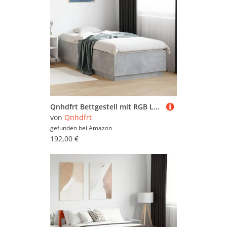
Qnhdfrt Bettgestell mit RGB LED Beleuchtung Betongrau 100x200 cm Modernes Holzwerkstoff Design für Schlafzimmer und Gästezimmer
von
Qnhdfrt
gefunden bei
Amazon
192,00 €