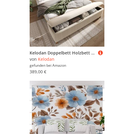
Kelodan Doppelbett Holzbett 160×200cm Heller Eiche Kopfteil mit Stauraum LED-Beleuchtung Beigefarbener Cordpolster-Rückenlehne Inklusive Bettbank mit Stauraum (Ohne Matratze)
von
Kelodan
gefunden bei
Amazon
389,00 €