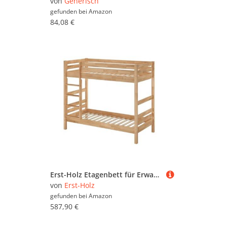
von
Generisch
gefunden bei
Amazon
84,08 €
Erst-Holz Etagenbett für Erwachsene Stockbett Buche Natur massiv 90x200 Hochbett mit 2 Rollroste 60.17-09
von
Erst-Holz
gefunden bei
Amazon
587,90 €