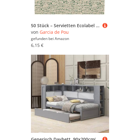
50 Stück – Servietten Ecolabel P. 1/4 'Double Point – Dakar' 19 G/M2 40 x 40 cm Natur recycelt
von
Garcia de Pou
gefunden bei
Amazon
6,15 €
Generisch Daybett, 90x200cm(90x190cm), erbett, Ohne Matratze, Tagesbett mit Ausziehbett, Schlafsofa mit Staufach mit USB,Spanplatte, Grau