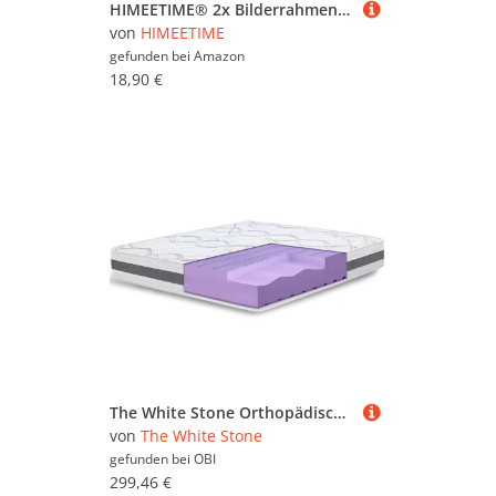
HIMEETIME® 2x Bilderrahmen DIN A4 21x30 cm,aus massivem Eichenholz,Natur Eiche Holz Rahmen | Display A5(15x21cm) Bild mit Passepartout |für Wandbehänge oder Tischdekoration
von
HIMEETIME
gefunden bei
Amazon
18,90 €
The White Stone Orthopädische Matratze 95x190 cm Mittlere Härte Höhe 25 cm Hypoallergener und Atmungsaktiver Bezug
von
The White Stone
gefunden bei
OBI
299,46 €