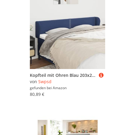
Kopfteil mit Ohren Blau 203x23x78/88 cm Stoff, Bett-Kopfteile Wand Kopfteil Betthaupt Bettzubehör Schlafzimmer3117032
von
Swpsd
gefunden bei
Amazon
80,89 €