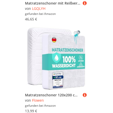
Matratzenschoner mit Reißverschluss 70/80/100/140/160 Anpassbare Matratzenüberzug Encasing Matratzenschutz Komfort Atmungsaktiver Spannbettlaken Fünf Seiten Gesteppt Matratzenbezug(105X200+35cm,A)
von
LGQLYH
gefunden bei
Amazon
46,65 €
Matratzenschoner 120x200 cm wasserdichte Matratzenauflage Spannbettlaken Nässeschutz aus Baumwolle und Mikrofaser Inkontinenzunterlage Matratzenbezüg Atmungsaktiv für Bett und Matratze Waschbar
von
Flowen
gefunden bei
Amazon
13,99 €