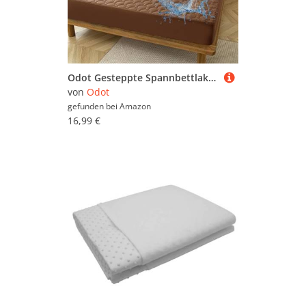
Odot Gesteppte Spannbettlaken Wasserdicht Weicher Verdickter Matratzenschoner Rutschfester Doppeltes Einzelbett bettspanntuch Topper-Overlays Spannbetttücher, Einfarbig (Braun,120x200+28cm)
von
Odot
gefunden bei
Amazon
16,99 €