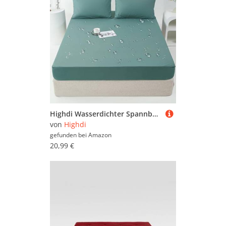
Highdi Wasserdichter Spannbettlaken, Spannbetttuch Weich Matratzenschoner Bettlaken Bis 30cm Matratzenhöhe, Spannbetttücher für Kinder Erwachsene (180x220cm,Grün)
von
Highdi
gefunden bei
Amazon
20,99 €