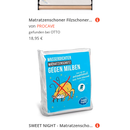
Matratzenschoner Filzschoner Lattenrost Matratzenschutz Made in Germany div. Größen PROCAVE, Matratzenunterlage atmungsaktiv, 70x140 cm
von
PROCAVE
gefunden bei
OTTO
18,95 €
SWEET NIGHT - Matratzenschoner 200x200 cm | Wasserdichte und Anti-Staubmilben-Matratzenauflage | 100 % Baumwollvlies | Leise und atmungsaktiv