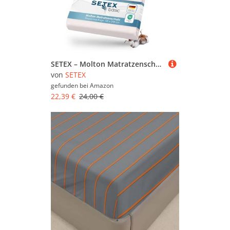
SETEX – Molton Matratzenschoner 120x200 naturfarben – Matratzenauflage für Bettmatratzen 15-22cm Höhe – Matratzenschutz Fixspannauflage mit Eckgummis – STANDARD 100 by OEKO-TEX geprüft & zertifiziert
von
SETEX
gefunden bei
Amazon
22,39 €
24,00 €