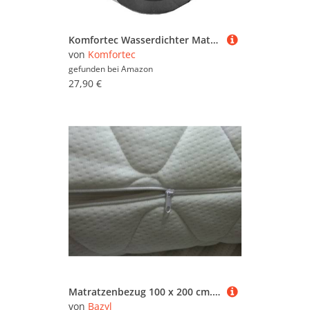
Komfortec Wasserdichter Matratzenschoner 200x200cm 2er-Set | Atmungsaktiv, Knisterfrei, Oeko-TEX Zertifiziert | Matratzen Inkontinenzauflage, Bequeme Passform | Weiß
von
Komfortec
gefunden bei
Amazon
27,90 €
Matratzenbezug 100 x 200 cm. Matratzenschoner versteppt mit Reißverschluss (weiß, 100 x 200 x 25 cm)
von
Bazyl