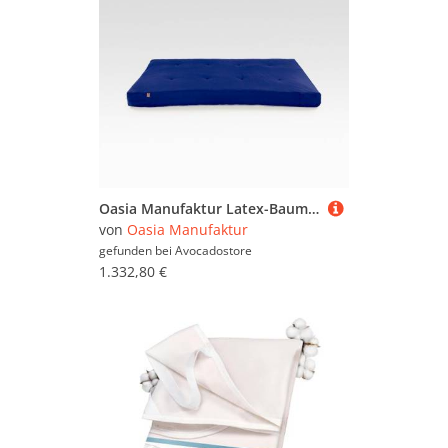
Manufaktur
,
LGQLYH
und
HLTQL
bis hin zu
Verstellbare Lattenroste
CARMDERING
oder
LuxeCosy GmbH
. Schauen Sie
(10.256)
sich in Ruhe um und vergleichen Sie. Um
gezielter zu suchen, können Sie die
Matratzenschoner mit Hilfe der Filter weiter
einschränken und so gezielt nach bestimmten
Marken, Preiskategorien oder reduzierten
Angeboten suchen. Sollten Sie nicht fündig
werden, können Sie sich auch im
Gesamtsortiment sämtlicher
Matratzen &
Lattenroste
umsehen. Viel Spaß beim Stöbern
Oasia Manufaktur Latex-Baumwoll-Schurwoll-Matratze (stützend)
und Vergleichen!
von
Oasia Manufaktur
gefunden bei
Avocadostore
1.332,80 €