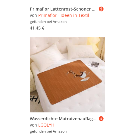
Primaflor Lattenrost-Schoner Matratzenunterlage mit Noppen - 160 cm x 200 cm, Rutschfester Noppenschoner Matratzenschoner, Waschbar, Atmungsaktiv, Öko-Tex Standard 100
von
Primaflor - Ideen in Textil
gefunden bei
Amazon
41,45 €
Wasserdichte Matratzenauflage 40/50/60/70/80/90/100/130/140/150/160/170 Matratzenschoner Atmungsaktiv Bettnässer Bettunterlage Inkontinenzunterlage Waschbar Für Damen und Senioren(180x200cm,Brown)
von
LGQLYH
gefunden bei
Amazon