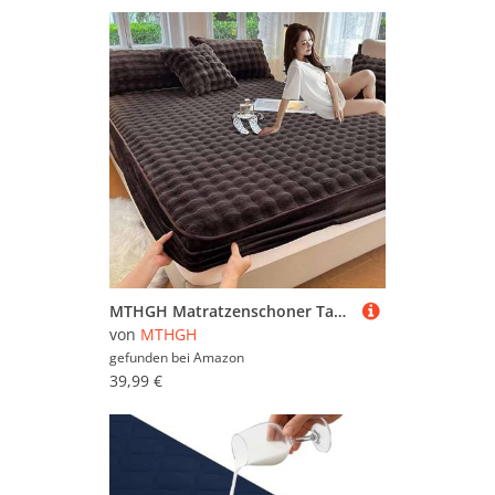
MTHGH Matratzenschoner Tagesdecke Matratzenauflage,Matratzenbezug Fleece Plüsch Spannbettlaken Mattress Protector Matratzenschutzbezüge Spannbetttücher Matratze(3,120 * 200cm)
von
MTHGH
gefunden bei
Amazon
39,99 €