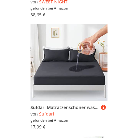
von
SWEET NIGHT
gefunden bei
Amazon
38,65 €
Sufdari Matratzenschoner wasserdicht 120x200cm spannbettlaken, Atmungsaktive Matratzenauflage, Inkontinenzauflage, Wasserdichter Matratzenbezug-Schutz Nässeschutz Spannbetttuch -Anthrazit Grau
von
Sufdari
gefunden bei
Amazon
17,99 €