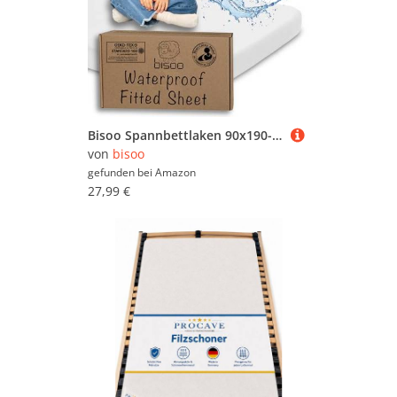
Bisoo Spannbettlaken 90x190-2in1 wasserdichte Bettlaken 90 x 190 Kinder - 2in1 Spannbetttuch Matratzenschoner für Kinderbett Juniorbett 100% Baumwolljersey Öko-Tex - 1 Stück Weiß 190x90 cm
von
bisoo
gefunden bei
Amazon
27,99 €