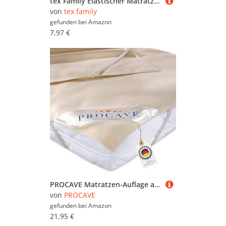
tex Family Elastischer Matratzenschoner Fly 2.0, Jacquard-Frottee, mit Ecken, für Einzelbett
von
tex family
gefunden bei
Amazon
7,97 €
PROCAVE Matratzen-Auflage aus 100% Baumwolle, Natur-Matratzenschoner atmungsaktiv, hochwertige Moltonauflage als Matratzenschutz, Premium Qualität Made in Germany 100x190 cm
von
PROCAVE
gefunden bei
Amazon
21,95 €