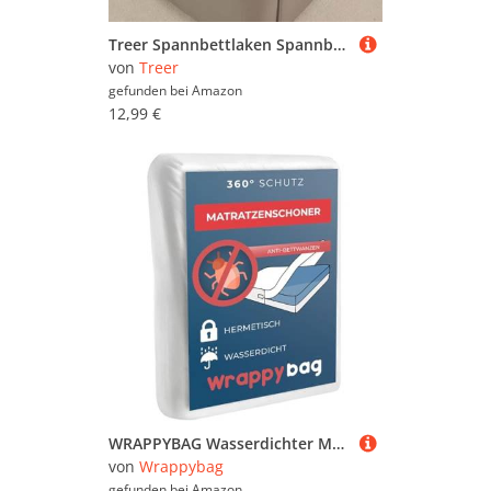
Treer Spannbettlaken Spannbetttuch Bett, Polyester Weiche Bettlaken Ultra-Tiefe Matratzenschoner für Bettw Sche bis 30cm Matratzenschoner (Grau und Orange,180 * 200+30cm)
von
Treer
gefunden bei
Amazon
12,99 €
WRAPPYBAG Wasserdichter Matratzenschoner – Anti-Bettwanzen & Hausstaubmilben Matratzenbezug – Chemikalienfrei & Atmungsaktiv – 90x200x20 cm – Erhältlich in 15 Größen
von
Wrappybag
gefunden bei
Amazon