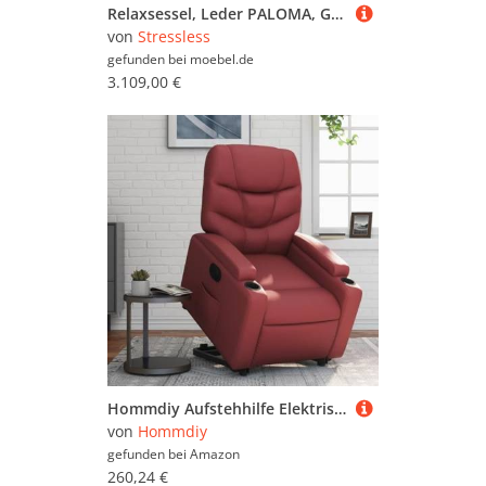
Relaxsessel, Leder PALOMA, Grau, 92×105×80 cm, Cross Base Eiche, Modern, Stressless
von
Stressless
gefunden bei
moebel.de
3.109,00 €
Hommdiy Aufstehhilfe Elektrisch Relaxsessel Fernsehsessel mit Liegefunktion TV Sessel für Wohnzimmer Weißrot Leder Quadratisch
von
Hommdiy
gefunden bei
Amazon
260,24 €