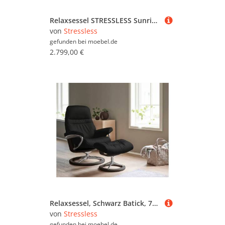
Relaxsessel STRESSLESS Sunrise , beige (vanilla paloma), B:83cm H:105cm T:74cm, Leder BATICK: BATICK ist ein leicht korrigiertes, durchgefärbtes und genarbtes Möbelleder, bei dem die meisten Unebenheiten und Spuren in der Regel entfernt wurden.;Leder PALO
von
Stressless
gefunden bei
moebel.de
2.799,00 €
Relaxsessel, Schwarz Batick, 79x103x73 cm, Leder, Drehfunktion & Relaxfunktion, Modern, Stressless
von
Stressless
gefunden bei
moebel.de