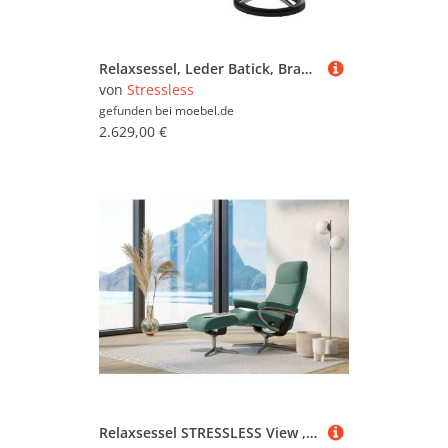
Relaxsessel, Leder Batick, Braun, 91×102×79 cm, Mit Hocker, Stressless
von
Stressless
gefunden bei
moebel.de
2.629,00 €
Relaxsessel STRESSLESS View , grün (aqua grün paloma), B:91cm H:110cm T:85cm, Leder PALOMA: PALOMA ist ein durchgefärbtes Semianilin-Möbelleder mit natürlicher Narbung., Sessel, Relaxsessel, mit Cross Base, Größe S, M & L, Holzakzent Schwarz