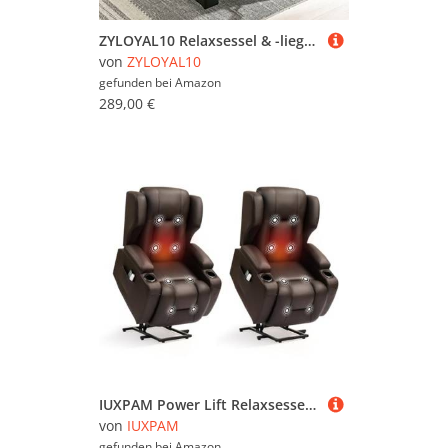
ZYLOYAL10 Relaxsessel & -liegen Einzelsessel Fernsehsessel Ausziehließer Liegestuhl PU Leder Sessel Liege Einlades Sofa Akzent Stuhl Handbuch Liege mit PU-Leder mit Fußstütze XXL (schwarz)
von
ZYLOYAL10
gefunden bei
Amazon
289,00 €
IUXPAM Power Lift Relaxsessel, PU-Leder mit Wärme und Massage, elektrischer Relaxsessel für Heimkino, Fernseher, verstellbare Rückenlehne und Beine, Senioren-Liftsessel für das Wohnzimmer (2, Braun)
von
IUXPAM
gefunden bei
Amazon