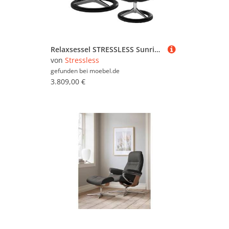
Relaxsessel STRESSLESS Sunrise , schwarz (schwarz paloma), B:92cm H:105cm T:80cm, Leder BATICK: BATICK ist ein leicht korrigiertes, durchgefärbtes und genarbtes Möbelleder, bei dem die meisten Unebenheiten und Spuren in der Regel entfernt wurden.;Leder PA
von
Stressless
gefunden bei
moebel.de
3.809,00 €