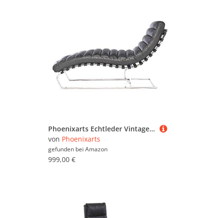
Phoenixarts Echtleder Vintage Leder Relaxliege Schwarz Design Recamiere Liege Sessel Chaiselongue 636
von
Phoenixarts
gefunden bei
Amazon
999,00 €