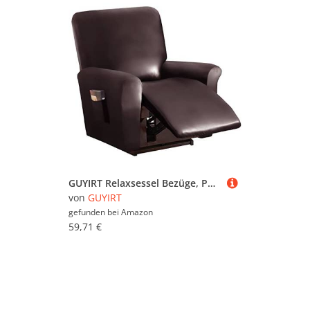
GUYIRT Relaxsessel Bezüge, PU-Leder Ruhesessel Couchbezug, 4 Stück wasserdichter Stretch Sesselhusse mit Seitentasche für Wohnzimmer -Tiefer Kaffee
von
GUYIRT
gefunden bei
Amazon
59,71 €