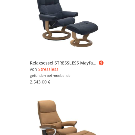
Relaxsessel STRESSLESS Mayfair , blau (oxford blau paloma), B:79cm H:101cm T:73cm, Leder BATICK: BATICK ist ein leicht korrigiertes, durchgefärbtes und genarbtes Möbelleder, bei dem die meisten Unebenheiten und Spuren in der Regel entfernt wurden.;Leder P
von
Stressless
gefunden bei
moebel.de
2.543,00 €