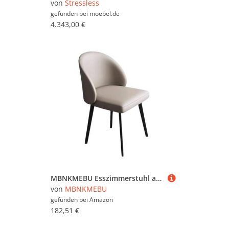
von
Stressless
gefunden bei
moebel.de
4.343,00 €
MBNKMEBU Esszimmerstuhl aus Leder, Relaxsessel mit geschwungener Rückenlehne, gepolsterte Seitenstühle mit Metallbeinen for Esszimmer, Wohnzimmer, Schlafzimmer(Light Gray)
von
MBNKMEBU
gefunden bei
Amazon
182,51 €