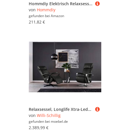
Hommdiy Elektrisch Relaxsessel Fernsehsessel mit Liegefunktion TV Sessel für Wohnzimmer Grau Leder Quadratisch
von
Hommdiy
gefunden bei
Amazon
211,82 €
Relaxsessel, Longlife Xtra-Leder Z59, Grau, 68×113×83 cm, Doppelmotor, Modern, W.SCHILLIG
von
Willi-Schillig
gefunden bei
moebel.de
2.389,99 €