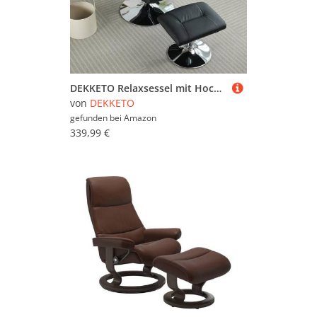
DEKKETO Relaxsessel mit Hocker, Fernsehsessel mit Liegefunktion, TV Sessel mit Metallfußstütze und Seitentasche, 360° Drehstuhl Wohnzimmer, PU Leder, Schwarz
von
DEKKETO
gefunden bei
Amazon
339,99 €