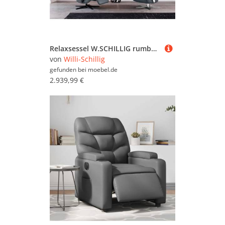
Relaxsessel W.SCHILLIG rumbaa , blau (blau z69), B:68cm H:113cm T:83cm, Longlife Xtra-Leder Z69: Das feinnarbige, gedeckte Softleder Z69 besticht durch seine außergewöhnliche Weichheit im trendigen »Vintage-Look«, Hautstärke 0, 9 - 1, 1 mm, Sessel, Relaxs
von
Willi-Schillig
gefunden bei
moebel.de
2.939,99 €