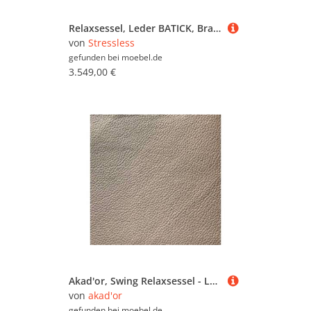
Relaxsessel, Leder BATICK, Braun, 91×109×83 cm, Drehfunktion & Relaxfunktion, Klassisch, Stressless
von
Stressless
gefunden bei
moebel.de
3.549,00 €
Akad'or, Swing Relaxsessel - Leder Longlife E soft taupe - Small 2 Motoren, Kipptaster, Kopfteilverstellung, Modern
von
akad'or
gefunden bei
moebel.de