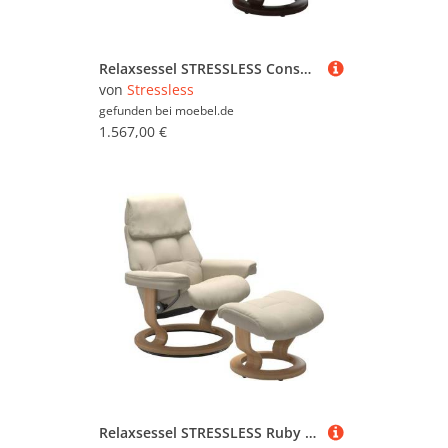
Relaxsessel STRESSLESS Consul , blau (lazuli blau), B:76cm H:100cm T:71cm, Leder BATICK: BATICK ist ein leicht korrigiertes, durchgefärbtes und genarbtes Möbelleder, bei dem die meisten Unebenheiten und Spuren in der Regel entfernt wurden.;Leder PALOMA: P
von
Stressless
gefunden bei
moebel.de
1.567,00 €
Relaxsessel STRESSLESS Ruby , beige (cream batick), B:88cm H:99cm T:77cm, Leder BATICK: Batick ist ein leicht korrigiertes, durchgefärbtes und genarbtes Möbelleder, bei dem die meisten Unebenheiten und Spuren in der Regel entfernt wurden. Batick wird mitu