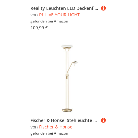
Reality Leuchten LED Deckenfluter ORSON Schwarz mit Leselicht, dimmbar flexibel - 180cm
von
RL LIVE YOUR LIGHT
gefunden bei
Amazon
109,99 €
Fischer & Honsel Stehleuchte Pool TW 1x LED 28,0 Watt inkl. 1x LED 5,0 Watt, messingfarben, 3 Stufen CCT, stufenlos dimmbar, Flexarm, 40145, 32 x 32 x 182 cm (LxBxH)
von
Fischer & Honsel
gefunden bei
Amazon