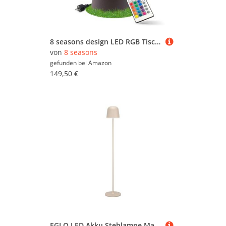
8 seasons design LED RGB Tischlampe 60 cm, No.1 (taupe) – E27, RGB Farbwechsel, dimmbar, mit Fernbedienung – Tischleuchte für außen und innen - für Wohnbereiche, den Balkon oder die Terrasse
von
8 seasons
gefunden bei
Amazon
149,50 €
EGLO LED Akku Stehlampe Mannera-L, kabellose Standleuchte touch dimmbar, Lampe Wohnzimmer aus Metall in Beige, Lampe für außen und innen, IP54