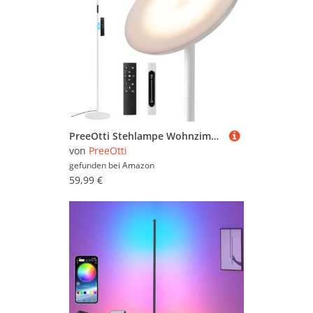
PreeOtti Stehlampe Wohnzimmer LED, 36W, Moderne Stehleuchte mit Fernbedienung & Touch-Steuerung, 3 Farbtemperaturen, Stufenlos Dimmbar, Leselampe Stehlampe für Wohnzimmer Schlafzimmer Büro(Weiß)
von
PreeOtti
gefunden bei
Amazon
59,99 €