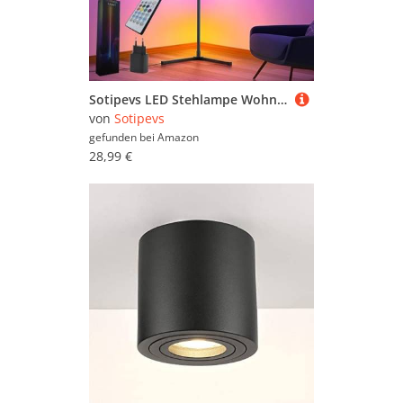
Sotipevs LED Stehlampe Wohnzimmer, 153cm Standleuchte Dimmbar, Musik Sync, DIY-Modus, Ecklampe RGB mit Fernbedienung und APP, Stehleuchte für Wohnzimmer Schlafzimmer Gaming-Raum
von
Sotipevs
gefunden bei
Amazon
28,99 €