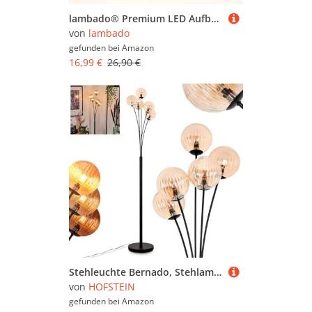
lambado® Premium LED Aufbauleuchte/Deckenstrahler Set inkl. 230V 5W GU10 Spots dimmbar - dezente Aufbaustrahler/Deckenspots (rund, schwarz, schwenkbar)
von
lambado
gefunden bei
Amazon
16,99 €
26,90 €
Stehleuchte Bernado, Stehlampe aus Metall/Riffelglas in Schwarz/Bernstein, Leuchte im modernen Retro/Vintage-Design mit Schirmen aus Glas (Ø 12 cm), dimmbar über Fußschalter, 5 x G9, ohne Leuchtmittel
von
HOFSTEIN
gefunden bei
Amazon