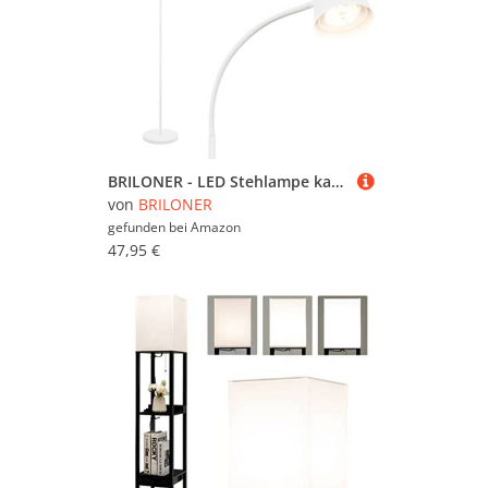
BRILONER - LED Stehlampe kabellos mit Touch, stufenlos dimmbar, Akku & Lichtquelle tauschbar, Akku Stehleuchte, Leselampe, Wohnzimmerlampe, Deckenfluter, Standleuchte, 126,5 cm hoch, Weiß
von
BRILONER
gefunden bei
Amazon
47,95 €