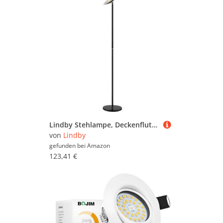
von vielen angesagten und bekannten
Möbelherstellern wie
Oktaplex lighting
,
Trango
und
lambado
bis hin zu
WYmaioyis
oder
KEEMOTE
. Schauen Sie sich in Ruhe um und
vergleichen Sie. Um gezielter zu suchen, können
Sie die Dimmbare Deckenstrahler mit Hilfe der
Filter weiter einschränken und so gezielt nach
bestimmten Marken, Preiskategorien oder
reduzierten Angeboten suchen. Sollten Sie nicht
fündig werden, können Sie sich auch im
Gesamtsortiment sämtlicher
Deckenstrahler
umsehen. Viel Spaß beim Stöbern und
Vergleichen!
Lindby Stehlampe, Deckenfluter dimmbar Metall schwarz, Standleuchte 45° neigbarer Leuchtkopf, Standlampe, Lampe Wohnzimmer, Schlafzimmerlampe, Stehleuchte
von
Lindby
gefunden bei
Amazon
123,41 €