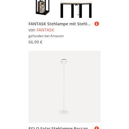
FANTASK Stehlampe mit Stehleuchte Holz, Floor Lamp Wohnzimmer, dimmbar 160cm, E27, mit 2 USB Anschlüsseln, Stehleuchte mit Schublade für Wohnzimmer & Schlafzimmer, inkl. LED Glühbirnen 5000K [Energie
von
FANTASK
gefunden bei
Amazon
66,99 €
EGLO Solar Stehlampe Roccanova, Akku Standleuchte für Innen und Außen, Wohnzimmer Lampe touch dimmbar in 3 Stufen, Solarlampe aus Stahl in Weiß, warmweiß, IP44