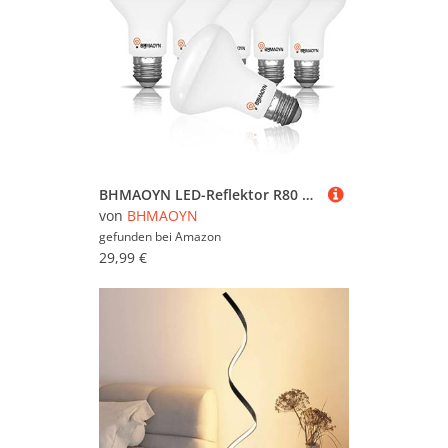
BHMAOYN LED-Reflektor R80 E27 12W Kaltweiß 6000K,1100LM mit 110° Abstrahlwinkel,Ersatz Halogenstrahler E27 100W,AC 230V,R80 LED Reflektorlampen für Deckenstrahler,Nicht Dimmbar,6er-Set
von
BHMAOYN
gefunden bei
Amazon
29,99 €