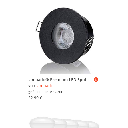
lambado® Premium LED Spots IP65 Flach für Badezimmer in Schwarz - Moderne Deckenstrahler/Einbaustrahler für Außen inkl. 230V 5W Strahler warmweiß dimmbar - Hell & Sparsam
von
lambado
gefunden bei
Amazon
22,90 €