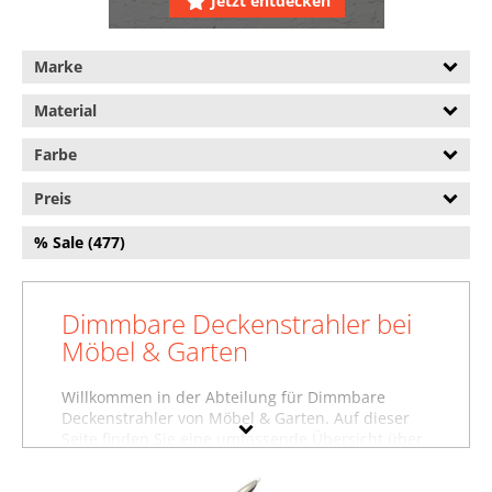
Jetzt entdecken
Nachttischlampen (93.469)
Schreibtischlampen (90.893)
Marke
Spezielle Leuchtmittel
Material
(213.143)
Stehlampen (39.157)
Farbe
Taschenlampen (16.762)
Preis
Wandbeleuchtung (142.406)
% Sale (477)
Dimmbare Deckenstrahler bei
Möbel & Garten
Willkommen in der Abteilung für Dimmbare
Deckenstrahler von Möbel & Garten. Auf dieser
Seite finden Sie eine umfassende Übersicht über
unsere Dimmbare Deckenstrahler. Darunter
präsentieren wir auch Dimmbare Deckenstrahler