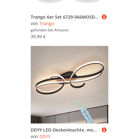
Trango 6er Set 6729-066MOSD LED Einbaustrahler in matt Weiß Rund inkl. 6x 5 Watt 3-Stufen dimmbar Ultra Flach LED Modul Leuchtmittel 3000K warmweiß, Einbauleuchte, Deckenstrahler, Deckenleuchte
von
Trango
gefunden bei
Amazon
39,99 €
DDYY LED-Deckenleuchte, moderne Designer Deckenleuchte, Wohnzimmerlampe mit Fernbedienung Dimmbar Schlafzimmer Deckenlampe für Esszimmer Küche Energiespar Deckenstrahler (Schwarz, 60CM)…
von
DDYY