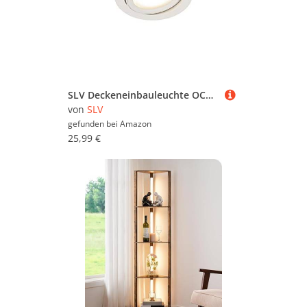
SLV Deckeneinbauleuchte OCULUS DL MOVE / LED Spot, Fluter, Deckenstrahler, Deckenleuchte, Einbau-Leuchte, Innen-Beleuchtung / 11.0W 780lm weiß dimmbar, 1004669
von
SLV
gefunden bei
Amazon
25,99 €