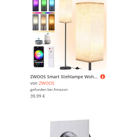
ZWOOS Smart Stehlampe Wohnzimmer, WiFi RGB Floor Lamp Dimmbar, 1600 Zehntausend Farben Standleuchte mit Fernbedienung, App Steuern Kompatibel mit Alexa und Google Home, 170cm
von
ZWOOS
gefunden bei
Amazon
39,99 €