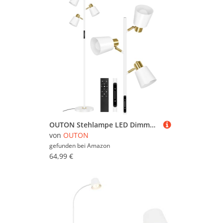
OUTON Stehlampe LED Dimmbar mit Fernbedienung und Touch-Steuerung, 36W 2700LM, 4 Farbtemperaturen, 3 Drehbare Leuchtköpfe, Modern Leselampe Stehleuchte für Wohnzimmer, Schlafzimmer, Büro, Weiß
von
OUTON
gefunden bei
Amazon
64,99 €