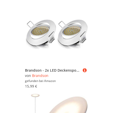
Brandson - 2x LED Deckenspot dimmbar und schwenkbar - Ultra Flache LED Spots Einbauleuchte - Einbauspot Deckenstrahler - Slim Aluminium Rahmen Edelstahl Optik - Abstrahlwinkel 120 Grad - 230V - weiß
von
Brandson
gefunden bei
Amazon
15,99 €