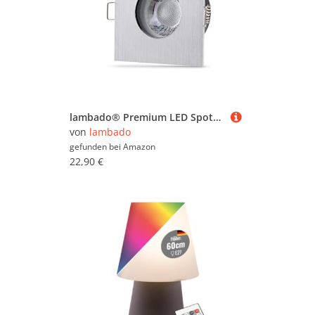
lambado® Premium LED Spots IP65 Flach für Badezimmer in Alu Gebürstet - Moderne Deckenstrahler/Einbaustrahler für Außen inkl. 230V 5W Strahler neutralweiß dimmbar - Hell & Sparsam
von
lambado
gefunden bei
Amazon
22,90 €