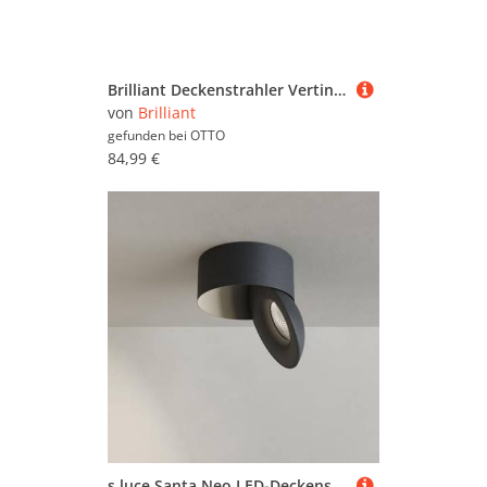
Brilliant Deckenstrahler Vertino, LED wechselbar, Warmweiß, GU10, 350 lm, 3000 K, dimmbar
von
Brilliant
gefunden bei
OTTO
84,99 €
s.luce Santa Neo LED-Deckenstrahler schwenkbar dimmbar Deckenlampe Deckenleuchte, Farbe:Schwarz, Lichtfarbe:Neutralweiß (4000K)