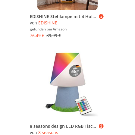
EDISHINE Stehlampe mit 4 Holz-Regal, Standleuchte Wohnzimmer, LED Dimmbar Stehleuchte 3-Farbtemperatur, Leselampe mit 360° Drehbarer Lichtmast, Fußschalter, Eckregal Regalbeleuchtung
von
EDISHINE
gefunden bei
Amazon
76,49 €
89,99 €
8 seasons design LED RGB Tischlampe 60 cm, No.1 (stone) – E27, RGB Farbwechsel, dimmbar, mit Fernbedienung – Tischleuchte für außen und innen - für Wohnbereiche, den Balkon oder die Terrasse
von
8 seasons