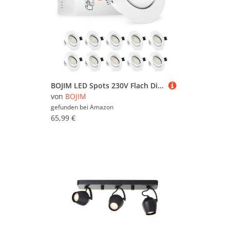
BOJIM LED Spots 230V Flach Dimmbar, Einbaustrahler LED Warmweiß 5.5W 68mm - 80mm Lochmass, Deckenspots Deckenstrahler Schwenkbar für Küche Wohnzimmer Badezimmer, 10er Set
von
BOJIM
gefunden bei
Amazon
65,99 €