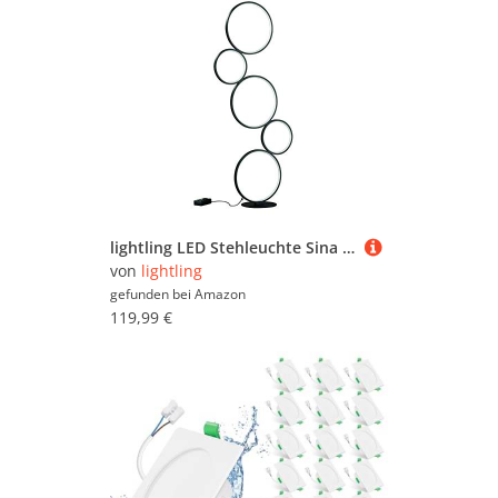
lightling LED Stehleuchte Sina schwarz matt Metall, stufenlos dimmbar über Fußschalter, 36W, Höhe 115 cm, Breite: 47 cm, Tiefe: 20 cm
von
lightling
gefunden bei
Amazon
119,99 €