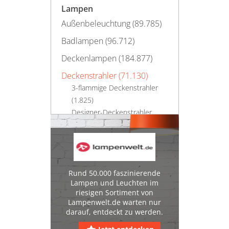
Lampen
Außenbeleuchtung (89.785)
Badlampen (96.712)
Deckenlampen (184.877)
Deckenstrahler (71.130)
3-flammige Deckenstrahler
(1.825)
Designer-Deckenstrahler
(1.616)
Dimmbare Deckenstrahler
(2.949)
Designerlampen (911)
Rund 50.000 faszinierende
Lampen und Leuchten im
Hängelampen (144.529)
riesigen Sortiment von
Kronleuchter (28.916)
Lampenwelt.de warten nur
darauf, entdeckt zu werden.
Nachtlichter (34.737)