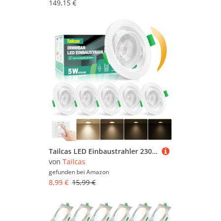
149,15 €
Tailcas LED Einbaustrahler 230V Flach Dimmbar, Spots 5W 450LM Deckenspots IP44 Einbauleuchten Lochmass 68-80mm, Neutralweiß 4000K Schwenkbar Deckenstrahler für Badezimmer Küche Wohnzimmer, 6er Set
von
Tailcas
gefunden bei
Amazon
8,99 €
15,99 €