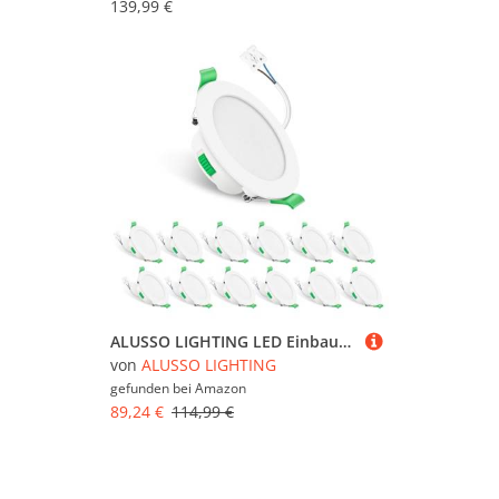
139,99 €
ALUSSO LIGHTING LED Einbaustrahler 230V 7W Dimmbar Flach IP65 LED Spots Badezimmer Deckenspots 68mm Einbauleuchten, Warmweiß 3000K Neutralweiß 4000K Kaltweiß 6500K Einbauspots Deckenstrahler, 12er Set
von
ALUSSO LIGHTING
gefunden bei
Amazon
89,24 €
114,99 €