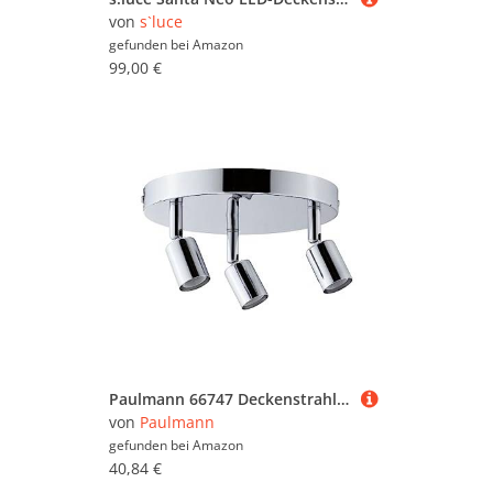
von
s`luce
gefunden bei
Amazon
99,00 €
Paulmann 66747 Deckenstrahler Carolina IP44 GU10 230V max. 3x10W dimmbar Chrom dreiflammiges Spotlight
von
Paulmann
gefunden bei
Amazon
40,84 €