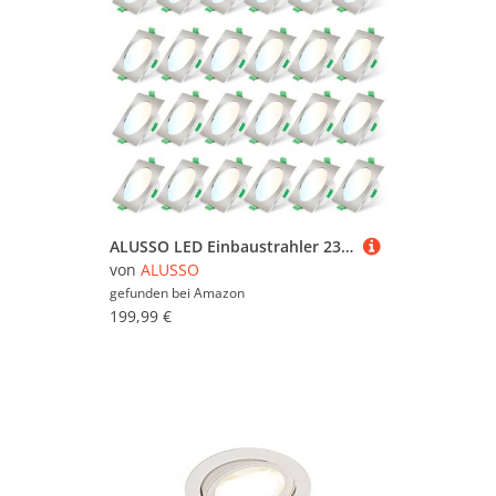
ALUSSO LED Einbaustrahler 230V Eckig Dimmbar Flach 68mm 7W IP44 LED Spots Warmweiß Neutralweiß Kaltweiß Deckenstrahler für Badezimmer Küche Wohnzimmer, Nickel Gebürstet, 24er Set
von
ALUSSO
gefunden bei
Amazon
199,99 €