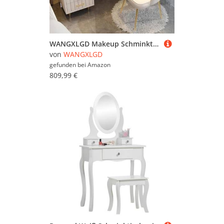
WANGXLGD Makeup Schminktisch, Schminktisch mit Spiegel und weich gepolstertem Hocker mit Schublade und Hocker für das Schlafzimmer (White,80cm/31.5in)
von
WANGXLGD
gefunden bei
Amazon
809,99 €