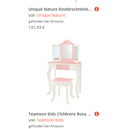
Unique Nature Kinderschminktisch Mia Holz Weiß/Gold 90x60x30 cm mit Spiegel, Schublade & Hocker – Schminktisch Kinderzimmer ab 3 Jahren inkl. Zubehör
von
Unique Nature
gefunden bei
Amazon
131,93 €
Teamson Kids Childrens Rosa Holz-Schminktisch und Hocker Spiegel TD-11670K
von
Teamson Kids
gefunden bei
Amazon