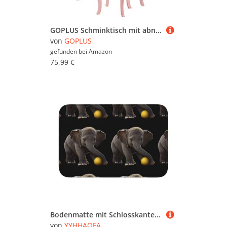
GOPLUS Schminktisch mit abnhembarem Spiegel und Hocker, Frisiertisch MDF und Kieferbeine, Antikipp-Schutz für Stabilität, mit Schublade, Kosmetiktisch im Landhausstil für Mädchen (Rosa)
von
GOPLUS
gefunden bei
Amazon
75,99 €
Bodenmatte mit Schlosskante, Saum, 40 x 60 YYHHAOFA großer Baby-Elefant spielt mit Ballmuster für Toilette, Schminktisch, Ferienhaus, Hauptbad, Kinderzimmer und Gäste-Suite
von
YYHHAOFA