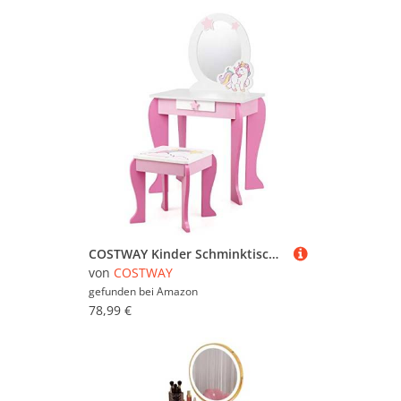
COSTWAY Kinder Schminktisch mit Hocker,rosa Frisierkommode,Prinzessin Frisiertisch Schublade & Abnehmbarer Spiegel,Schminkkommode für Mädchen von 3-7 Jahren (Rosa)
von
COSTWAY
gefunden bei
Amazon
78,99 €