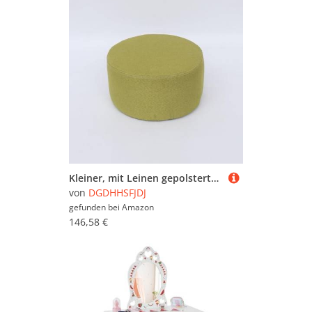
Kleiner, mit Leinen gepolsterter Fußhocker für Erwachsene und Kinder – vielseitige Pop-up-Sitzgelegenheit für Wohnzimmer, Schlafzimmer, Büro, Schminktisch, Gästezimmer und Garten – stilvolle
von
DGDHHSFJDJ
gefunden bei
Amazon
146,58 €