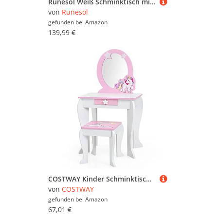
Runesol Weiß Schminktisch mit Spiegel und Hocker für Kinder (8-13 Jahre), Hocker Schminktisch Mädchen, Kindertisch Schminktische, Spiegeltisch, Frisierkommode Holz mit 3 Fächern und Kristallknöpfen
von
Runesol
gefunden bei
Amazon
139,99 €
COSTWAY Kinder Schminktisch mit Hocker, rosa Frisierkommode, Prinzessin Frisiertisch mit Schublade & Abnehmbarer Spiegel, Schminkkommode für Mädchen von 3-7 Jahren (Weiß)
von
COSTWAY
gefunden bei
Amazon
67,01 €