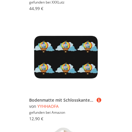
gefunden bei
XXXLutz
44,99 €
Bodenmatte mit Schlosskante, 40 x 60 YYHHAOFA Baby-Elefant reitet auf einem Heißluftballon-Muster für Toilette, Schminktisch, Ferienhaus, Hauptbad, Kinderzimmer und Gäste-Suite
von
YYHHAOFA
gefunden bei
Amazon
12,90 €