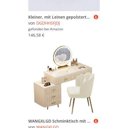
Kleiner, mit Leinen gepolsterter Fußhocker für Erwachsene und Kinder – vielseitige Pop-up-Sitzgelegenheit für Wohnzimmer, Schlafzimmer, Büro, Schminktisch, Gästezimmer und Garten – stilvolle
von
DGDHHSFJDJ
gefunden bei
Amazon
146,58 €
WANGXLGD Schminktisch mit Spiegel und Beleuchtung, Schminkkommode mit Stuhl, Schminktisch mit verstellbarem Schrank für Schlafzimmer, Schminkraum (White,80cm/31.5in)
von
WANGXLGD