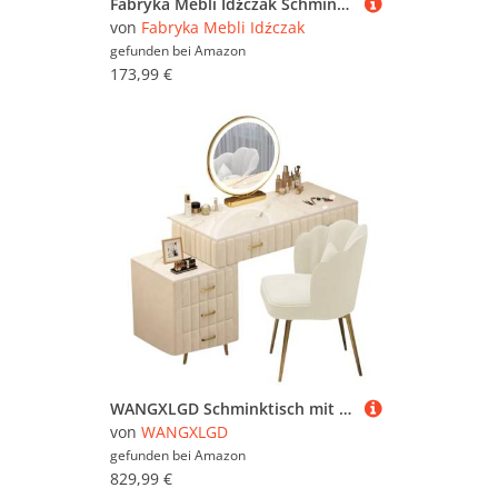
Fabryka Mebli Idźczak Schminktisch Kinder Kaschmir mit Zwei Schubladen, Olaf II - ideal für die Aufbewahrung von Kosmetika und Accessoires - Kinderzimmer - Kinderschminktisch - Griff Anthrazit
von
Fabryka Mebli Idźczak
gefunden bei
Amazon
173,99 €
WANGXLGD Schminktisch mit Spiegel und Beleuchtung, Schminkkommode mit Stuhl, Schminktisch mit verstellbarem Schrank für Schlafzimmer, Schminkraum (White,100cm/39.4in)
von
WANGXLGD
gefunden bei
Amazon
829,99 €