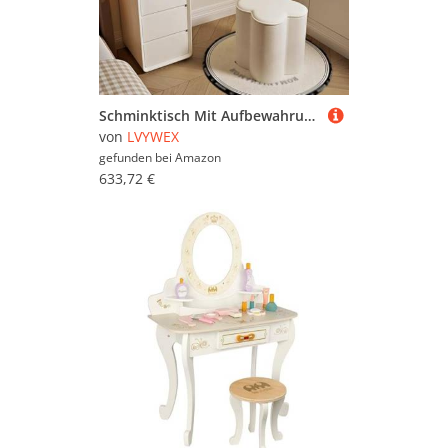
Schminktisch Mit Aufbewahrungshocker, Frisiertisch Mit Spiegel Und Licht, Packung Mit Puderquasten-Aufbewahrungseimer(Round Mirror,C)
von
LVYWEX
gefunden bei
Amazon
633,72 €