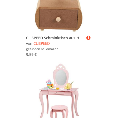
CLISPEED Schminktisch aus Holz DIY Bastelset für Mädchen Glatte Oberfläche Sicher und Kreativ als Vanity Desk Aufbewahrung für Schmuck und Kosmetik
von
CLISPEED
gefunden bei
Amazon
9,59 €