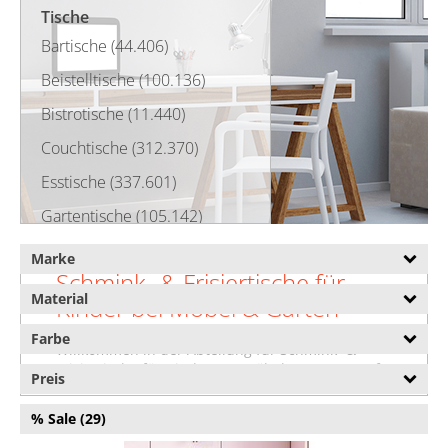
Tische
Bartische (44.406)
Beistelltische (100.136)
Bistrotische (11.440)
Couchtische (312.370)
Esstische (337.601)
Gartentische (105.142)
Glastische (5.857)
Marke
Schmink- & Frisiertische für
Kindertische (9.192)
Material
Kinder bei Möbel & Garten
Klapptische (82.013)
Farbe
Willkommen in der Abteilung für Schmink- &
Konferenztische (35.793)
Frisiertische für Kinder von Möbel & Garten. Auf
Preis
Konsolentische (54.311)
dieser Seite finden Sie eine umfassende
Übersicht über unsere Schmink- & Frisiertische
% Sale (29)
Nachttische (275.313)
für Kinder. Darunter präsentieren wir auch
Schmink- & Frisiertische für Kinder von vielen