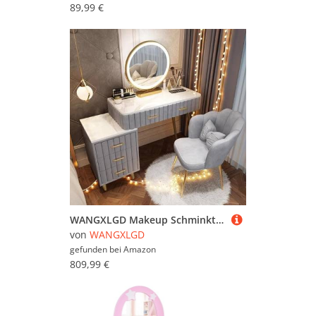
89,99 €
WANGXLGD Makeup Schminktisch, Schminktisch mit Spiegel und weich gepolstertem Hocker mit Schublade und Hocker für das Schlafzimmer (Grey,80cm/31.5in)
von
WANGXLGD
gefunden bei
Amazon
809,99 €