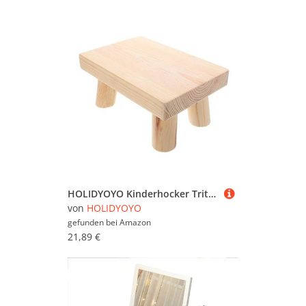
HOLIDYOYO Kinderhocker Tritthocker Für Kleinkinder Stiefstuhl Tritthocker Fußhocker Aus Holz Badezimmerhocker Für Erwachsene Fußhocker Aus Massivholz Schminktisch Hocker Khaki Hölzern
von
HOLIDYOYO
gefunden bei
Amazon
21,89 €