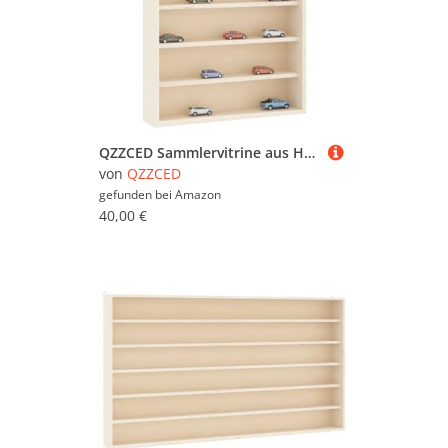
QZZCED Sammlervitrine aus Holz mit 6 Regalen Schweberegal Wandablage für Büro 40x8,5x55 cm
von
QZZCED
gefunden bei
Amazon
40,00 €