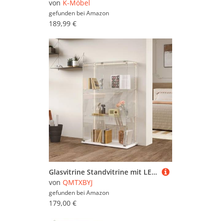
von
K-Möbel
gefunden bei
Amazon
189,99 €
Glasvitrine Standvitrine mit LED-Streifen, 124x78.5x35 cm, 3 Lagen Glas Holz Vitrine mit 2 Türen und Schloss, Sammlervitrine Vitrinenschrank aus Gehärtetes Glas, Glasvitrine Stehend für Wohnzimmer
von
QMTXBYJ
gefunden bei
Amazon
179,00 €