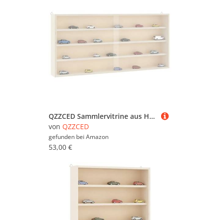
QZZCED Sammlervitrine aus Holz mit Türen Schweberegal Aufbewahrungsregal für Schlafzimmer Büro 80x8,5x37 cm
von
QZZCED
gefunden bei
Amazon
53,00 €