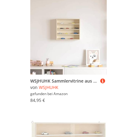
WSJHUHK Sammlervitrine aus Holz, braun, 40 x 8,5 x 37 cm, Sperrholz-Möbel, Regal, Wandregale & Leisten
von
WSJHUHK
gefunden bei
Amazon
84,95 €