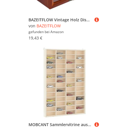
BAZEITFLOW Vintage Holz Display Schrank mit Acrylklapptür Stabiler Sammlervitrine für Kosmetik und Kleine Figuren Vielseitiges Desktop Regal Wandmontierbar Praktische Aufbewahrung im Retro
von
BAZEITFLOW
gefunden bei
Amazon
19,43 €
MOBCANT Sammlervitrine aus Holz mit 56 Fächern 40x4,5x60 cm, Regal Wandregale Hängeregal Floating Shelves Verwendbar für Waschküche Wohnzimmer Arbeitszimmer Badezimmer