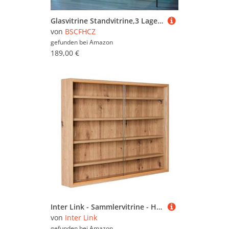
Glasvitrine Standvitrine,3 Lagen Glas Vitrine Vitrinenschrank,Sammlervitrine, LED Lampe Und Schloss, Modern Glas Holz Vitrine für Büro Wohnzimmer Küche (Schwarze, 2 Türen + 3 Etagen +Beleuchtung)
von
BSCFHCZ
gefunden bei
Amazon
189,00 €
Inter Link - Sammlervitrine - Hängevitrine - Wandregal - Glasvitrine - Wandvitrine - Hängeregal - Schaukasten - MDF - Eiche Artisan Nachbildung (80x60x9.5 cm) Artisario
von
Inter Link
gefunden bei
Amazon