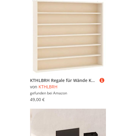
KTHLBRH Regale für Wände Küchenregal Wand Book Shelf Regale Wand - Sammlervitrine aus Holz mit 6 Regalen 60x8,5x55 cm für Badezimmer Büro Küchen Schlafzimmer
von
KTHLBRH
gefunden bei
Amazon
49,00 €