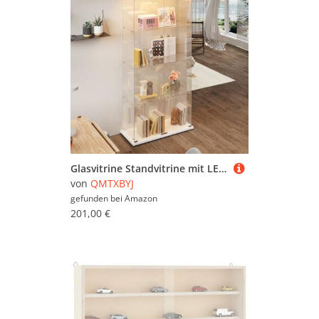
Glasvitrine Standvitrine mit LED-Klopflicht, 163x78.5x35 cm, 4 Lagen Glas Holz Vitrine mit 2 Türen und Schloss, Sammlervitrine Vitrinenschrank aus Gehärtetes Glas, Glasvitrine Stehend für Wohnzimmer
von
QMTXBYJ
gefunden bei
Amazon
201,00 €