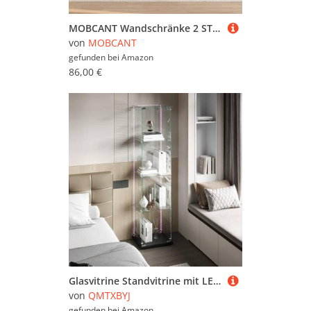
Zimmerbrunnen (2.215)
MOBCANT Wandschränke 2 STK. Honigbraun 31,5x30x30 cm Massivholz Kiefer, Vitrinenschrank Sammlervitrine Wandregale Regal Verwendbar für Badezimmer Arbeitszimmer Schlafzimmer Wohnzimmer
Zugluftstopper (27.172)
von
MOBCANT
gefunden bei
Amazon
86,00 €
Glasvitrine Standvitrine mit LED-Streifen, 163x40x35 cm, 4 Lagen Glas Holz Vitrine mit 1 Türen und Schloss, Sammlervitrine Vitrinenschrank aus Gehärtetes Glas, Glasvitrine Stehend für Wohnzimmer
von
QMTXBYJ
gefunden bei
Amazon