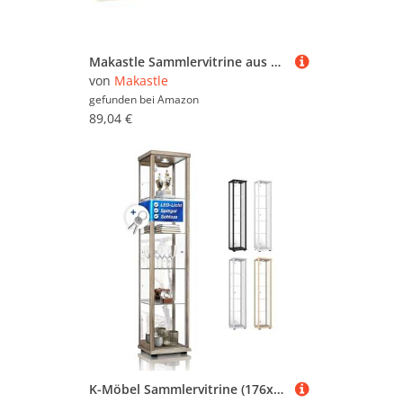
Makastle Sammlervitrine aus Holz mit 6 Fächer, Lagerregale für Spielzeugautos Teeblätter usw, Wandregal für Wohnzimmer Büro, Braun 80x8,5x55 cm Sperrholz
von
Makastle
gefunden bei
Amazon
89,04 €
K-Möbel Sammlervitrine (176x37x33cm) - Made in Germany - Vitrinenschrank Sonoma Eiche mit 4 höhenverstellbaren Glasböden, Spiegel, Schloss & LED - Glasvitrine Stehend - Display Cabinet