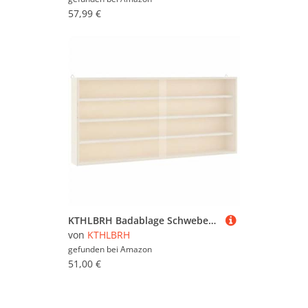
57,99 €
KTHLBRH Badablage Schweberegale Bücherregal Wand Regale für Wände - Sammlervitrine aus Holz mit Türen 80x8,5x37 cm für Badezimmer Wohnzimmer Küchen Büro
von
KTHLBRH
gefunden bei
Amazon
51,00 €