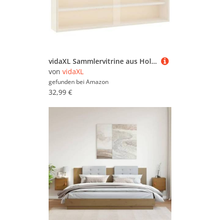
Setzkästen (699)
Setzkästen aus Holz (484)
Setzkästen mit Scheiben (18)
Setzkasten-Figuren (89)
Spiegel (180.721)
vidaXL Sammlervitrine aus Holz mit Türen, Wandvitrine für Wohnzimmer Esszimmer Schlafzimmer, Wandregal Hängeregal Schaukasten
von
vidaXL
Stauboxen & Körbe (45.738)
gefunden bei
Amazon
32,99 €
Tapeten (936.256)
Türstopper (35.863)
Vasen & Übertöpfe (207.418)
Wandtattoos (371.373)
Wanduhren & Wecker
(96.674)
Zeitschriftenablagen (4.735)
Zimmer- & Kunstpflanzen
(96.708)