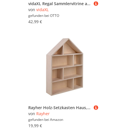
vidaXL Regal Sammlervitrine aus Holz mit Türen 60 x 8,5 x 37 cm, 1-tlg.
von
vidaXL
gefunden bei
OTTO
42,99 €
Rayher Holz-Setzkasten Haus, 30 x 43 x 8 cm, 8 Abteilungen, zum Hängen, Holzbox in Hausform, FSC zertifiziert, zum Basteln und Bemalen, 64507505, Natur
von
Rayher
gefunden bei
Amazon
19,99 €