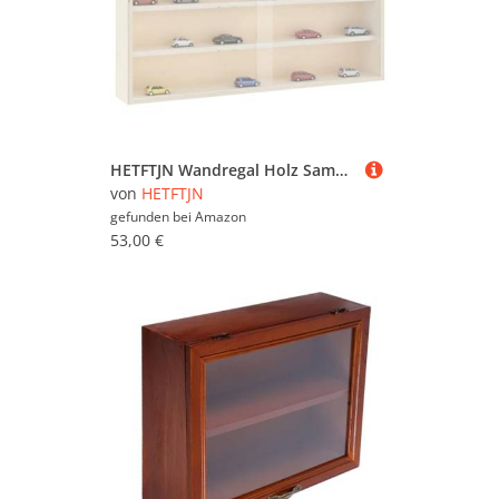
HETFTJN Wandregal Holz Sammlervitrine mit 4 Fächern und transparenten Türen 60x8,5x37 cm Schwebendes Regal zur Wandmontage für Wohnzimmer Schlafzimmer und Küche
von
HETFTJN
gefunden bei
Amazon
53,00 €