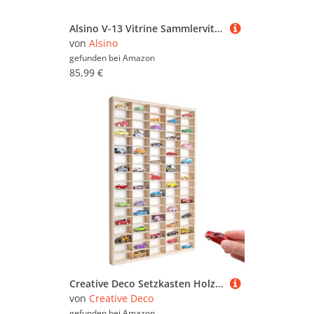
Alsino V-13 Vitrine Sammlervitrine 100 cm x 58 cm x 8,5 cm Birke Mutliplex Natur Setzkasten für Figuren, Steine, Modelle, Fingerhüte
von
Alsino
gefunden bei
Amazon
85,99 €
Creative Deco Setzkasten Holz Sammlervitrine für Autos - 90 verstellbare Fächer Vertikales Wandregal für Miniaturen | Schaukasten Vitrine Hängend Sammelbox Sammelvitrine Sortierbox 78,8 x 50 x 4,5 cm
von
Creative Deco
gefunden bei
Amazon