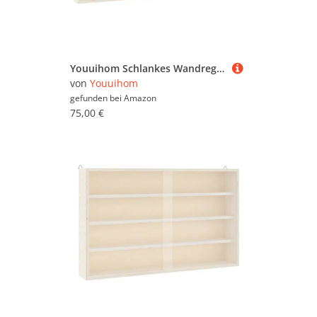
Youuihom Schlankes Wandregal aus Holz mit Schiebetüren Sammlervitrine 100x8,5x37 cm für Deko und Sammlerstücke in Wohnzimmer Schlafzimmer Esszimmer
von
Youuihom
gefunden bei
Amazon
75,00 €