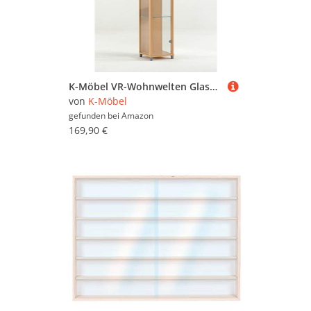
K-Möbel VR-Wohnwelten Glasvitrine (172x32x33cm) in Buche Dekor mit 4 Glasböden - Modellauto Vitrine - Vitrinenschrank Buche Dekor - Sammlervitrine - Wohnzimmerschrank Regal Wand Schrank
von
K-Möbel
gefunden bei
Amazon
169,90 €