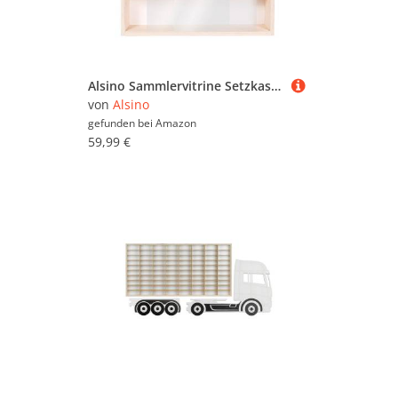
Alsino Sammlervitrine Setzkasten mit Scheibe Wandregal Holz Hängevitrine Deutsche Holzmanufaktur Mineralien Steine Figuren V-07 50 x 52 x 12 cm mit 2 Plexiglasscheiben
von
Alsino
gefunden bei
Amazon
59,99 €