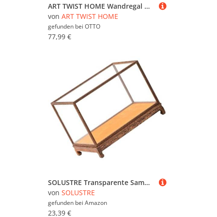
ART TWIST HOME Wandregal Modellauto Display-Regal 80 Fächer Hot Wheels Holz 78x40cm, Sammelvitrine Matchbox Setzkasten Aufbewahrung Kinderzimmer LKW
von
ART TWIST HOME
gefunden bei
OTTO
77,99 €
SOLUSTRE Transparente Sammlervitrine aus Holz Staubdichte Aufbewahrungsbox für Antiquitäten Figuren und Dekorationen Display zur Platzsparenden Präsentation und Geschenkidee
von
SOLUSTRE
gefunden bei
Amazon
23,39 €