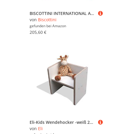
BISCOTTINI INTERNATIONAL ART TRADING Plätzchen Sitzhocker Fußhocker Sofa 76 x 48 x 56 cm | Elegante Schlafzimmerbank aus Stoff im französischen Stil
von
Biscottini
gefunden bei
Amazon
205,60 €
Eli-Kids Wendehocker -weiß 2mount 2. Wahl Montessori Stuhl Kinderbank Kindersitzbank Sitzhocker aus Meisterhand
von
Eli