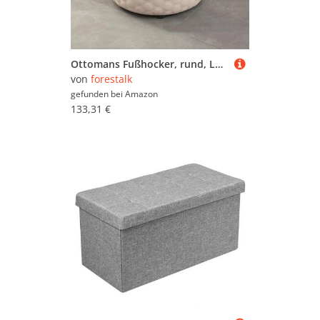
Ottomans Fußhocker, rund, Lederfußhocker, Schuhwechselhocker, Sitzhocker für Wohnzimmer, Küche, Schlafzimmer, Balkon, Hocker, Auflage (Größe: 36 x 26 cm, Farbe: Hellgrau)
von
forestalk
gefunden bei
Amazon
133,31 €