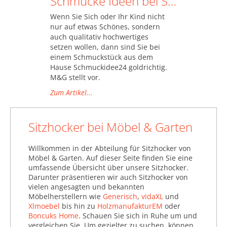
Schmucke Ideen bei Schmuckidee24
Wenn Sie Sich oder Ihr Kind nicht
nur auf etwas Schönes, sondern
auch qualitativ hochwertiges
setzen wollen, dann sind Sie bei
einem Schmuckstück aus dem
Hause Schmuckidee24 goldrichtig.
M&G stellt vor.
Zum Artikel...
Sitzhocker bei Möbel & Garten
Willkommen in der Abteilung für Sitzhocker von
Möbel & Garten. Auf dieser Seite finden Sie eine
umfassende Übersicht über unsere Sitzhocker.
Darunter präsentieren wir auch Sitzhocker von
vielen angesagten und bekannten
Möbelherstellern wie
Generisch
,
vidaXL
und
Xlmoebel
bis hin zu
HolzmanufakturEM
oder
Boncuks Home
. Schauen Sie sich in Ruhe um und
vergleichen Sie. Um gezielter zu suchen, können