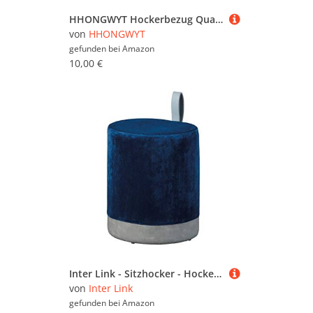
HHONGWYT Hockerbezug Quadratisch/Rund 30x30cm Ottomane Schonbezug Hocker Husse Stretch Sitzhocker Bezug Ottomane Abdeckung Überzug Hocker Protector Waschbar Hockerabdeckung,A11,1pieces
von
HHONGWYT
gefunden bei
Amazon
10,00 €
Inter Link - Sitzhocker - Hocker mit Stauraum - Wäschehocker - Pouf aus blauem und grauem Samt - mit Kunstledergriff - Osane
von
Inter Link
gefunden bei
Amazon