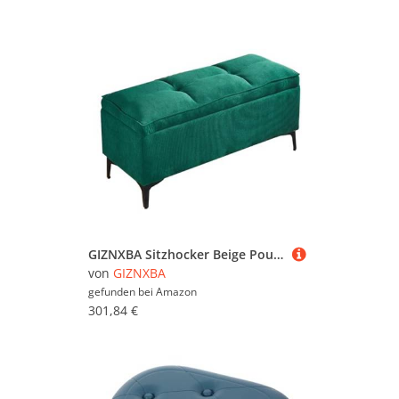
GIZNXBA Sitzhocker Beige Pouf Hocker Fußhocker Für Das Schlafzimmer Polsterhocker Mit Stauraum Bettende Mit Metallbeinen Für Schlafzimmer, Wohnzimmer, Couch(Green A,60cm)
von
GIZNXBA
gefunden bei
Amazon
301,84 €