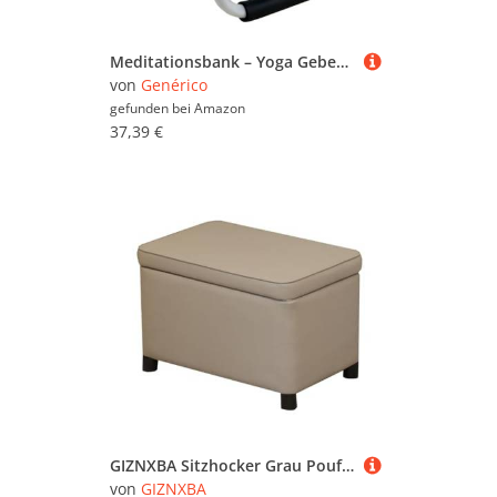
Meditationsbank – Yoga Gebet Meditation Kniesitz | Achtsamkeit Prayeer Tragbarer Sitzhocker für islamische Unterstützung und Mediitation Unterstützung für Erwachsene Senioren Beginners Büro Zen Ro
von
Genérico
gefunden bei
Amazon
37,39 €
GIZNXBA Sitzhocker Grau Pouf Hocker Mit Stauraum Aufbewahrungs-Ottoman-Bank Für Das Schlafzimmer Bettende Aus Leder Gepolsterte Schuhablage Für Den Eingangsbereich, Wohnzimmer(Gray B,80cm)
von
GIZNXBA