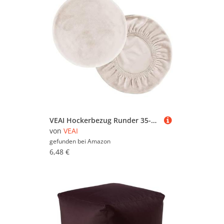
VEAI Hockerbezug Runder 35-40/30-35cm Barhockerbezug Sitzhocker Bezug Stretch Hocker Rund Bezug Runder Stuhlbezug Protector Waschbarer Runder Drehbarer Hocker Schonbezug (Color : 26#, Size : 30-35cm)
von
VEAI
gefunden bei
Amazon
6,48 €