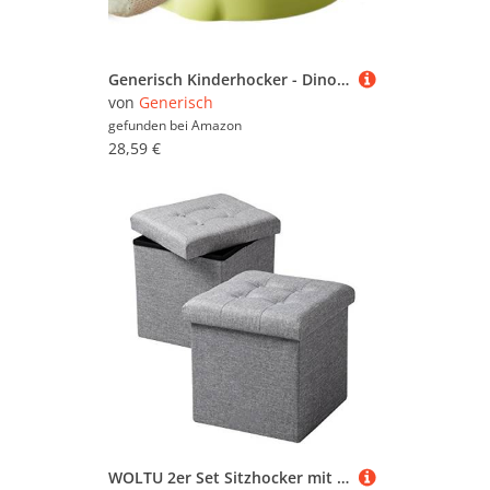
Generisch Kinderhocker - Dinosaurier Sitzhocker für das Bad,Rutschfester Kleinkind Hocker mit Rückenlehne für Badezimmer Wohnzimmer Schlafzimmer Küche Reisen Kinderbetreuung Innenraum Klassenzimmer
von
Generisch
gefunden bei
Amazon
28,59 €
WOLTU 2er Set Sitzhocker mit Stauraum Sitzwürfel Sitzbank Faltbar Truhen Aufbewahrungsbox, Deckel Abnehmbar, Gepolsterte Sitzfläche aus Leinen, 37,5x37,5x38CM(LxBxH), Hellgrau