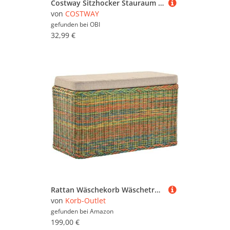
Costway Sitzhocker Stauraum Klappbar Hellgrau
von
COSTWAY
gefunden bei
OBI
32,99 €
Rattan Wäschekorb Wäschetruhe Sitz gepolstert Honig, Flur-Bank Aufbewahrungsbox mit Deckel Bad-Hocker Sitzhocker Wäschesammler Sitz-Truhe Natur (Bunt, Rechteckig)
von
Korb-Outlet
gefunden bei
Amazon
199,00 €