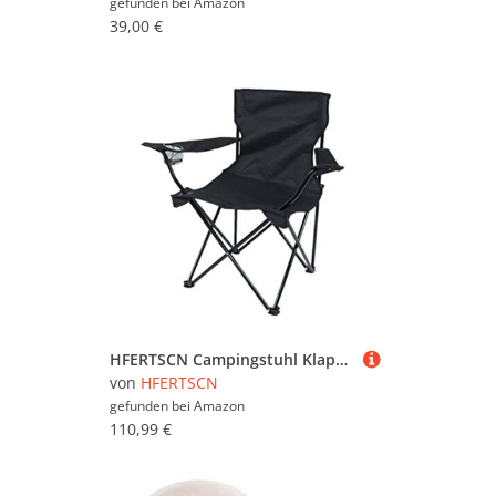
gefunden bei
Amazon
39,00 €
HFERTSCN Campingstuhl Klappstuhl Tragbarer Stuhl Strandstuhl Lazy Lounge Stuhl Campingausrüstung Klappernfischer Sitzhocker mit Armlehnen und Tassenhalter CA FANDIAO
von
HFERTSCN
gefunden bei
Amazon
110,99 €