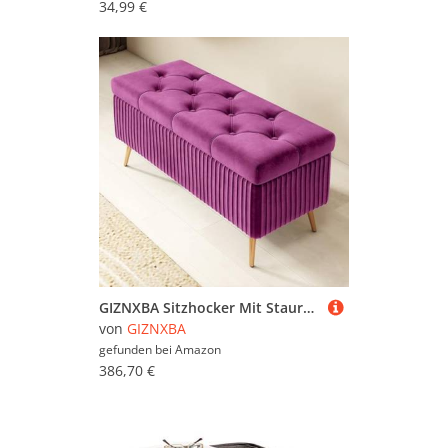
34,99 €
GIZNXBA Sitzhocker Mit Stauraum Moderne Ottomane Aus Samt Mit Stauraum Am Fußende des Bettes Pouf Hocker Polsterhocker Knopfverzierte Fußstütze Für Wohnzimmer, Schlafzimmer(/Purple,80cm)
von
GIZNXBA
gefunden bei
Amazon
386,70 €