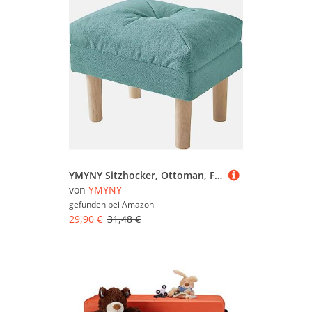
YMYNY Sitzhocker, Ottoman, Fußhocker mit weichem Sitzkissen, große Sitzfläche, 4 verdickte Holzbeine, im Nordischen Stil, für Schlafzimmer, Wohnzimmer,40 x 29 x 32 cm, Grünlich-blau HBD023T
von
YMYNY
gefunden bei
Amazon
29,90 €
31,48 €