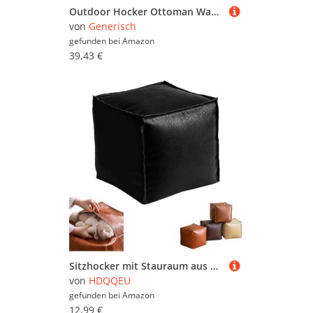
Outdoor Hocker Ottoman Wasserdicht | Runder Geflochtener Sitzhocker Für Garten & Terrasse,Sitzkissen Für Poolbereich Terrasse Außenbereich Küstenwohnung
von
Generisch
gefunden bei
Amazon
39,43 €
Sitzhocker mit Stauraum aus Leder Cube Polsterhocker Pouf-Hocker Nordischer Stil Fußhocker 40cm FußKissen Klappbare Fußbank Aufbewahrungsbox Für Wohn Und Schlafzimmer Deko, Nicht Gefüllt (Schwarz)
von
HDQQEU
gefunden bei
Amazon
12,99 €