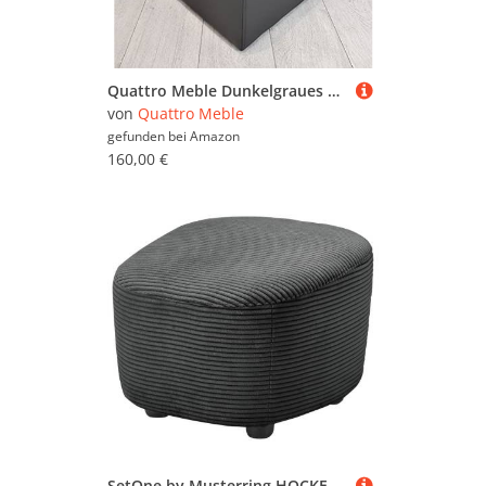
Quattro Meble Dunkelgraues Hocker Farbe anthrazit, viele Größen Echtleder Sitzhocker Rindsleder Sitzwürfel Fußhocker Polsterhocker Echt Leder Puff (40 x 40 x H-40 cm)
von
Quattro Meble
gefunden bei
Amazon
160,00 €
SetOne by Musterring HOCKER Dunkelgrau 54x41x57 cm