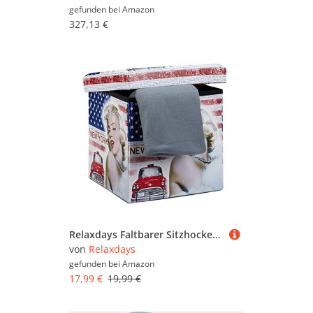
gefunden bei
Amazon
327,13 €
Relaxdays Faltbarer Sitzhocker Marilyn Monroe 38 cm stabiler Falthocker mit trendigen Motiven als praktische Ablage als Sitzwürfel mit bedrucktem Kunstleder als Aufbewahrungsbox mit Stauraum, New York
von
Relaxdays
gefunden bei
Amazon
17,99 €
19,99 €