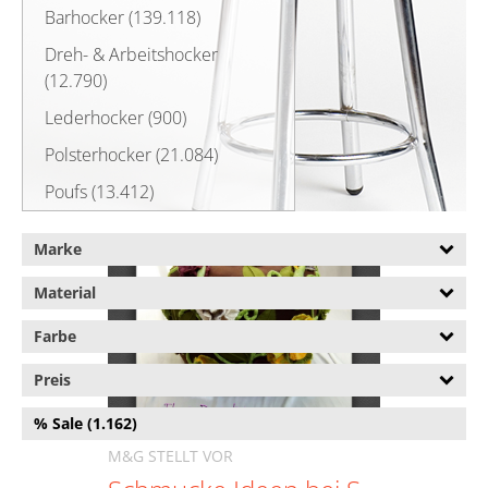
Barhocker (139.118)
Dreh- & Arbeitshocker
(12.790)
Lederhocker (900)
Polsterhocker (21.084)
Poufs (13.412)
Sitzhocker (28.259)
Marke
Sitzwürfel (2.424)
Material
Farbe
Preis
% Sale (1.162)
M&G STELLT VOR