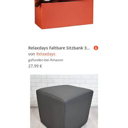
Relaxdays Faltbare Sitzbank 38 x 76 x 38 cm HxBxT, 2-Sitzer m. Stauraum, Kunstleder Sitzhocker 300 kg belastbar, orange
von
Relaxdays
gefunden bei
Amazon
27,99 €