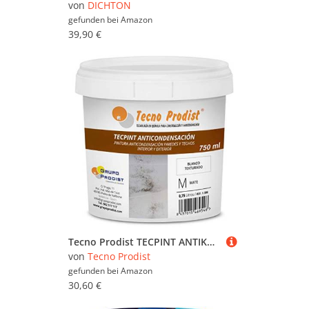
von
DICHTON
gefunden bei
Amazon
39,90 €
Tecno Prodist TECPINT ANTIKONDENSATION (750 ml) - Anti-Kondensations- und Anti-Schimmel-Farbe auf Wasserbasis für innen und außen -Wände und Decken -hohe Deckkraft -einfache Anwendung -WEISS
von
Tecno Prodist
gefunden bei
Amazon
30,60 €