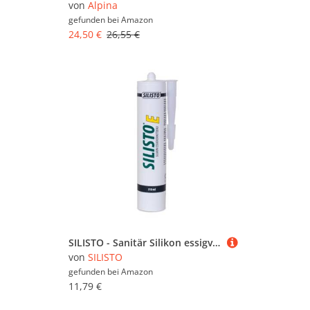
von
Alpina
gefunden bei
Amazon
24,50 €
26,55 €
SILISTO - Sanitär Silikon essigvernetzend, 310ml Kartusche, Farbe des Sanitär Silikon Manhatten Grau - Silikon zum Abdichten - Silikon Bad, Küche, Kühlräume -Anti Schimmel und hitzebeständiges Silikon
von
SILISTO
gefunden bei
Amazon
11,79 €