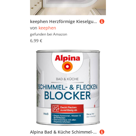
keephen Herzförmige Kieselgur-Stein-Badewanne Morandi-Farbe Kieselgur-ERD-Duschmatte Schnell trocknend Super Saugfähige, rutschfeste Anti-Schimmel-Stein-Badezimmermatte
von
keephen
gefunden bei
Amazon
6,99 €
Alpina Bad & Küche Schimmel- & Flecken-Blocker – weiße Anti Schimmel Farbe zur Abdeckung von Schimmelflecken und Verfärbungen, wasserbasierte Schimmelfarbe - 0,75L