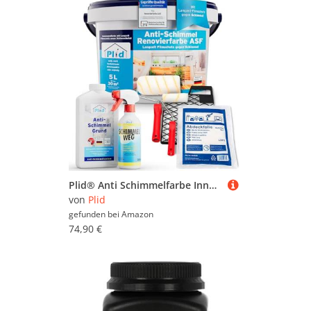
Plid® Anti Schimmelfarbe Innen Weiß inkl. Spray + Grundierung + Streichset 6-tlg - Antischimmelfarbe für feuchte Räume, Bad & Küche - Schimmel Farbe - Effektiver Schutz gegen Schimmel 5l
von
Plid
gefunden bei
Amazon
74,90 €