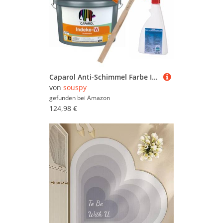
Caparol Anti-Schimmel Farbe Indeko W - weiß 2,5 Liter All in One Set inklusive Schimmelentferner, sdw-tools Rührholz und Nitrilhandschuhe
von
souspy
gefunden bei
Amazon
124,98 €