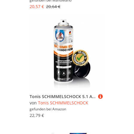
gefunden bei
ManoMano
20,57 €
20,64 €
Tonis SCHIMMELSCHOCK 5.1 Anti-Schimmel-Farbe mit 99,999% antimikrobieller Wirkung | Sprühfarbe für ca. 1,5 m², wissenschaftlich nachgewiesene Sofortwirkung | Effektiv und zuverlässig
von
Tonis SCHIMMELSCHOCK
gefunden bei
Amazon
22,79 €