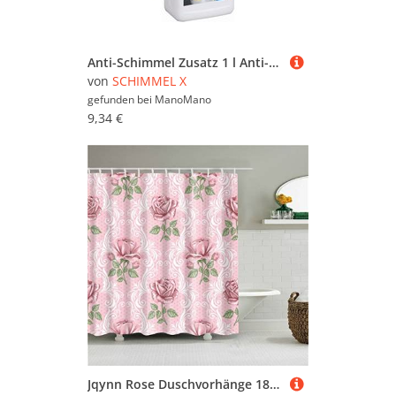
Malerwerkzeuge (409.557)
Pinselreiniger (339)
Raufasertapeten (742)
Anti-Schimmel Zusatz 1 l Anti-Schimmel & Nikotinsperre - Schimmel X
Scheren, Schaber & Messer
von
SCHIMMEL X
(677)
gefunden bei
ManoMano
9,34 €
Schleifpapier & Schleifklötze
(115.254)
Schutzkleidung (3)
Silikon & Acryl (526)
Spachtel, Spachtelmasse &
Füllstoffe (5.486)
Tapeten in Steinoptik (3.120)
Tapetenwolf &
Tapetenablöser (272)
Tapeziertische (1.501)
Türdichtungen &
Fensterdichtungen (1.404)
Verlängerungsstangen (1.507)
Jqynn Rose Duschvorhänge 180x210cm, Gewichteter Saum, Wasserdicht Waschbar, Anti-Schimmel, Schnell Trocknend Polyestergewebe Badezimmerzubehör, Lang Textil Farbe Shower Curtain mit Haken