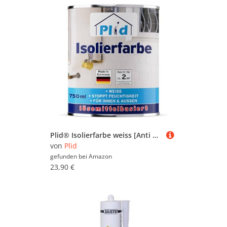
Plid® Isolierfarbe weiss [Anti Schimmel] - Sperrgrund - Nikotinsperre - isoliert Wasser-, Ruß-, & Nikotinflecken dauerhaft - verhindert Salzausblühungen - Anti Schimmel Farbe weiß 0,75L
von
Plid
gefunden bei
Amazon
23,90 €