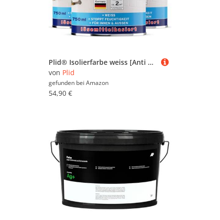
Plid® Isolierfarbe weiss [Anti Schimmel] - Sperrgrund - Nikotinsperre - isoliert Wasser-, Ruß-, & Nikotinflecken dauerhaft - verhindert Salzausblühungen - Anti Schimmel Farbe weiß 2,25L
von
Plid
gefunden bei
Amazon
54,90 €