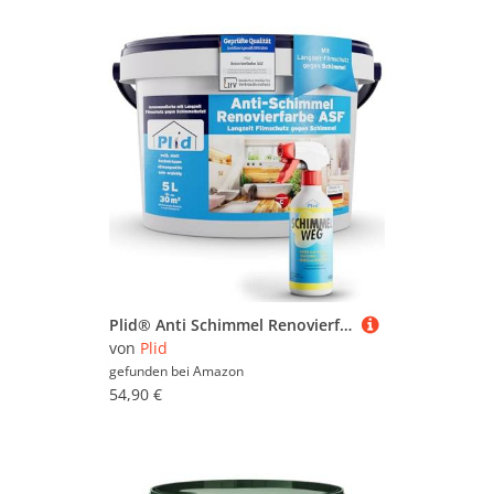
Plid® Anti Schimmel Renovierfarbe ASF 5l inkl. Anti-Schimmel Spray - Innen Weiß für alle Wände [DAUERHAFTER SCHIMMELSCHUTZ] - Farbe für feuchte Räume, Bad & Küche - Effektiver Schutz
von
Plid
gefunden bei
Amazon
54,90 €