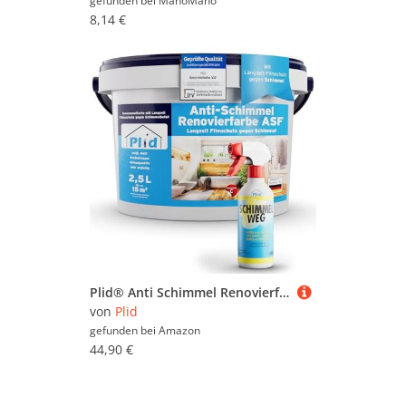
gefunden bei
ManoMano
8,14 €
Plid® Anti Schimmel Renovierfarbe ASF 2,5l inkl. Anti-Schimmel Spray - Innen Weiß für alle Wände [DAUERHAFTER SCHIMMELSCHUTZ] - Farbe für feuchte Räume, Bad & Küche - Effektiver Schutz
von
Plid
gefunden bei
Amazon
44,90 €