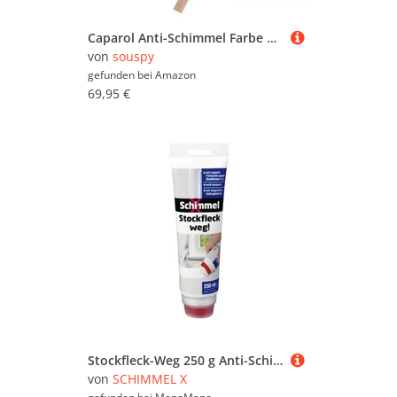
Caparol Anti-Schimmel Farbe Malerit W - weiß 2,5 Liter All in One Set inklusive Schimmelentferner, sdw-tools Rührholz und Nitrilhandschuhe
von
souspy
gefunden bei
Amazon
69,95 €
Stockfleck-Weg 250 g Anti-Schimmel & Nikotinsperre - Schimmel X
von
SCHIMMEL X