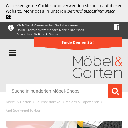
Wir essen gerne Cookies und verwenden sie auch auf dieser
Website. Mehr dazu in unseren
Datenschutzbestimmungen
.
OK
Mit Möbel & Garten suchen Sie in hunderten
Online-Shops gleichzeitig nach Möbeln und Wohn-
Accessoires für Haus & Garten.
Finde Deinen Stil!
Möbel & Garten
Baumarktartikel
Malern & Tapezieren
Anti-Schimmel-Farben