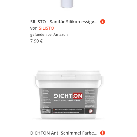
SILISTO - Sanitär Silikon essigvernetzend, 310ml Kartusche, Farbe des Sanitär Silikon Transparent - Silikon zum Abdichten - Silikon Bad, Küche, Kühlräume -Anti Schimmel und hitzebeständiges Silikon
von
SILISTO
gefunden bei
Amazon
7,90 €
DICHTON Anti Schimmel Farbe 2,5l weiß matt - Feuchtraumfarbe, Antischimmelfarbe, Wandfarbe mit hoher Deckkraft und Reichweite, lösemittel- und weichmacherfrei, atmungsaktiv D.49W