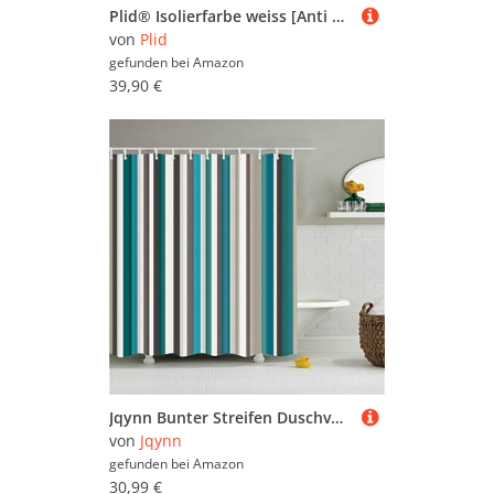
Plid® Isolierfarbe weiss [Anti Schimmel] - Sperrgrund - Nikotinsperre - isoliert Wasser-, Ruß-, & Nikotinflecken dauerhaft - verhindert Salzausblühungen - Anti Schimmel Farbe weiß 1,5l
von
Plid
gefunden bei
Amazon
39,90 €
Jqynn Bunter Streifen Duschvorhänge 150x180cm, Gewichteter Saum, Wasserdicht Waschbar, Anti-Schimmel, Schnell Trocknend Polyestergewebe Badezimmerzubehör, Lang Textil Farbe Shower Curtain mit Haken
von
Jqynn
gefunden bei
Amazon
30,99 €