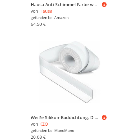
Hausa Anti Schimmel Farbe weiß Feuchtraum Wandfarbe hochdeckende Spezialfarbe für Keller Bad Küche dauerhafter Schutz gegen Schimmel an feuchten Oberflächen anwendbar atmungsaktiv abwaschbar, 10kg
von
Hausa
gefunden bei
Amazon
64,50 €
Weiße Silikon-Baddichtung, Dichtungsband für Küche oder Bad, selbstklebendes Anti-Schimmel- und Anti-Leck-Band, geeignet für viele Gelegenheiten
von
KZQ
gefunden bei
ManoMano
20,08 €