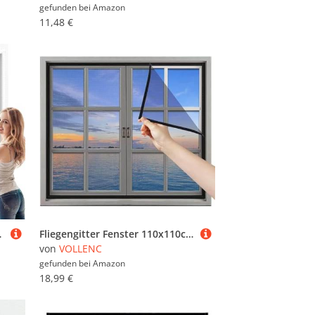
gefunden bei
Amazon
11,48 €
rhang ist Ideal Für die Balkonfenste
Fliegengitter Fenster 110x110cm, ohne Bohren Klebmontage, Insektenschutz Fenster Fliegenvorhang Moskitonetz
von
VOLLENC
gefunden bei
Amazon
18,99 €