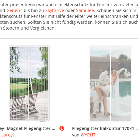
unter präsentieren wir auch Insektenschutz für Fenster von viele
nd
Generic
bis hin zu
Skythrive
oder
Samulee
. Schauen Sie sich i
ektenschutz für Fenster mit Hilfe der Filter weiter einschränken u
oten suchen. Sollten Sie nicht fündig werden, können Sie sich au
 Stöbern und Vergleichen!
Risareyi Magnet Fliegengitter Tür 135x190cm, Weiß Insektenschutz Balkontür Ohne Bohren, Insektenschutz Fenster Fliegengitter Balkontür Automatisches Schließen für Terrassentür mit Klettband
Fliegengitter Balkontür 170x180cm Insektenschutz Gaze Fenster Mesh Fliegengitter Balkontür Insektenschutz Selbstklebend hält die Frischluftzirkulation weiß
isareyi
von
WYRHT