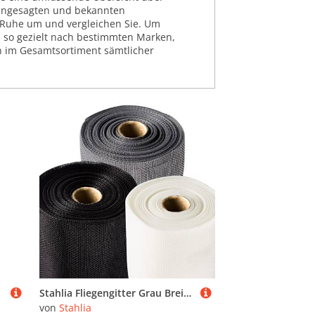
n angesagten und bekannten
n Ruhe um und vergleichen Sie. Um
nd so gezielt nach bestimmten Marken,
ch im Gesamtsortiment sämtlicher
Stahlia Fliegengitter Grau Breite: 150cm Meterware Fliegengitter Balkontür Fenster Insektenschutz Tür Fenster Mückenschutz Moskitonetz Fiberglasgewebe
von
Stahlia