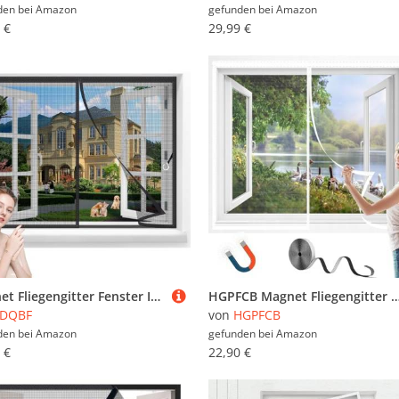
den bei
Amazon
gefunden bei
Amazon
 €
29,99 €
Magnet Fliegengitter Fenster Insektenschutz,120x115cm Netz Ohne Bohren,Ist Ideal Für Die Balkontür Magnetvorhang,Fliegenschutz Terassentür Schwarz
HGPFCB Magnet Fliegengitter Fenster,Magnet Fliegengitter Tür Insektenschutz, Fliegenvorhang Moskitonetz Fenster, Einfach Zu Montieren, Für Alle Fenster, Magnetvo
LDQBF
von
HGPFCB
den bei
Amazon
gefunden bei
Amazon
 €
22,90 €