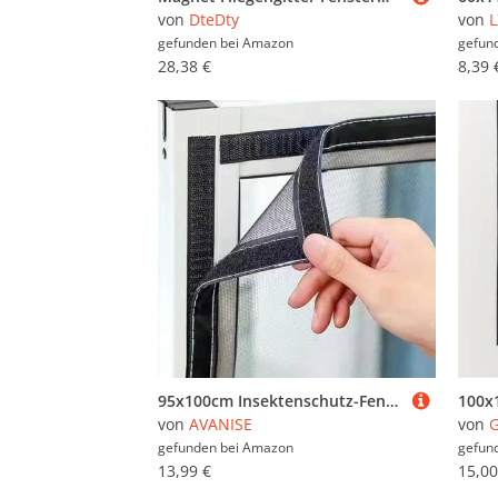
von
DteDty
von
gefunden bei
Amazon
gefun
28,38 €
8,39 
95x100cm Insektenschutz-Fenster Fliegengitter Fenster Fliegengitter Insektenschutz für Rolladen
von
AVANISE
von
G
gefunden bei
Amazon
gefun
13,99 €
15,00