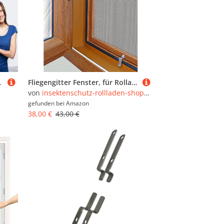
er für Alle Fenster Bis, Weiß
Fliegengitter Fenster, für Rolladen, Insektenschutz, Material Goldeiche, Gitterfarbe Grau | 100x120cm & 22mm Winkel
von
insektenschutz-rollladen-shop-1000-FeRo
gefunden bei
Amazon
38,00 €
43,00 €