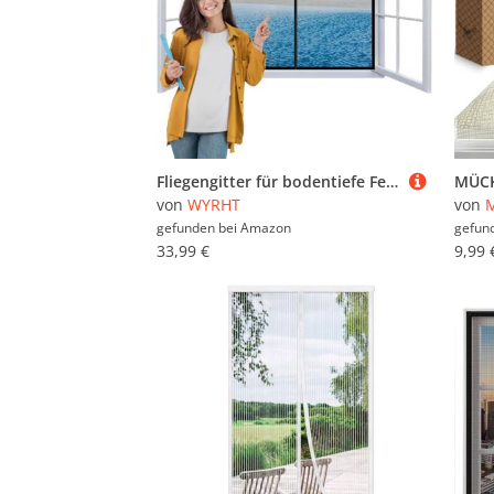
Fliegengitter für bodentiefe Fenster 140x220cm Insektenschutz Fliegenvorhang Magnetische Moskitonetz Vorhang Insektenschutz Fliegengitter Fenster Magnet Automatisches Schließen Schwarz
von
WYRHT
von
gefunden bei
Amazon
gefun
33,99 €
9,99 