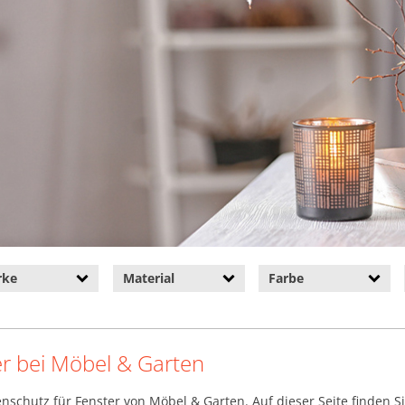
rke
Material
Farbe
er bei Möbel & Garten
enschutz für Fenster von Möbel & Garten. Auf dieser Seite finden 