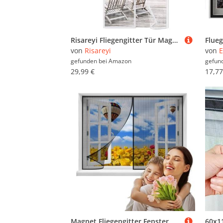
Risareyi Fliegengitter Tür Magnet 120x200cm, Weiß Insektenschutz Balkontür Ohne Bohren, Insektenschutz Fenster Fliegengitter Balkontür Automatisches Schließen für Terrassentür mit Klettband
von
Risareyi
von
E
gefunden bei
Amazon
gefun
29,99 €
17,77
Magnet Fliegengitter Fenster，135x125cmMagnet Insektenschutz Fenster,Moskitonetz，Fliegenvorhang HäNde Frei, für BalkonFenster Wohnzimmer TerrassenFenster Klebemontage Ohne Bohren (Schwarz)