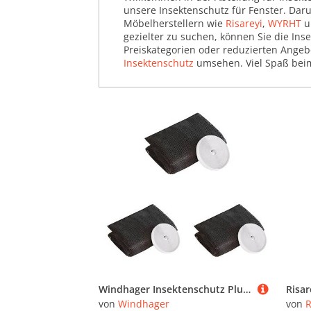
(325.136)
unsere Insektenschutz für Fenster. Dar
Möbelherstellern wie
Risareyi
,
WYRHT
u
Luftbe- & Entfeuchter
gezielter zu suchen, können Sie die Ins
(15.363)
Preiskategorien oder reduzierten Angeb
Insektenschutz
umsehen. Viel Spaß beim
Magnete & Magnetleisten
(158.784)
Mülleimer (69.608)
Pinnwände, Tafeln &
Magnettafeln (95.223)
Rollos (358.945)
Saisonale Dekorationsartikel
(1.187.576)
Schilder (62.273)
Schlüsselboards & -Boxen
(33.172)
Windhager Insektenschutz Plus Fliegengitter für Fenster, Insektenschutzgewebe, Fliegennetz, individuell zuschneidbar, inkl. Montage-Klettband, 100 x 130cm, anthrazit, 03495 (Packung mit 3)
Schmuckaufbewahrung
von
Windhager
von
R