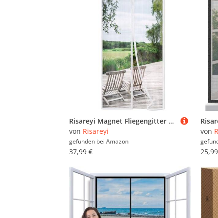
Zugluftstopper (27.172)
Risareyi Magnet Fliegengitter Tür 145x205cm, Weiß Insektenschutz Balkontür Ohne Bohren, Insektenschutz Fenster Fliegengitter Balkontür Automatisches Schließen für Terrassentür mit Klettband
von
Risareyi
von
R
gefunden bei
Amazon
gefun
37,99 €
25,99