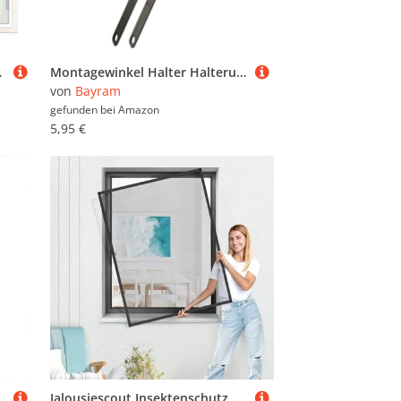
tage für WohnzimmerFenster, Weiß P
Montagewinkel Halter Halterung Fliegengitter Alu Rahmen Insektenschutz Fenster -Bautiefe 6mm 1 Set
von
Bayram
gefunden bei
Amazon
5,95 €
mückennetz tür Einfache Montage ohne Bohren und Schrauben Luft kann frei strömen Schwarz
Jalousiescout Insektenschutz Fliegengitter Fenster mit Alu Rahmen, Mückenschutz Fenster, Insektenschutzgitter Fliegenschutz SlimLine Mini, Mückengitter Spannrahmen ohne Bohren, 65 x 110 cm, anthrazit