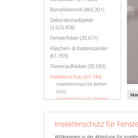
Büroelektronik (460.301)
Dekorationsobjekte
(3.623.458)
Fensterfolien (35.677)
Flaschen- & Kastenständer
(61.359)
Fliesenaufkleber (30.093)
Insektenschutz (63.744)
Insektenschutz für Betten
(422)
Ma
Insektenschutz für Fenster
(16.415)
Insektenschutz für Türen
(30.129)
Insektenschutz für Fenst
Kerzen & Kerzenhalter
Willkommen in der Abteilung für Insekt