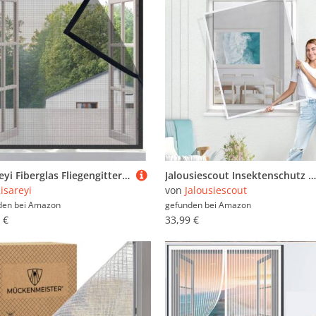
Risareyi Fiberglas Fliegengitter Fenster 120x140cm, Klettverschlusskanten, Schwarz Verstärktes Mesh Insektenschutz Moskitonetz Fenster Hält Insekten/Fliegen/Mücken Fern, mit Klebeband
Jalousiescout Insektenschutz Fliegengitter Fenster, Fliegenschutz SlimLine Mini Insektenschutz ohne Bohren, mit Alurahmen Spannrahmen, Mückenschutz Fliegenschutzgitter, 80 x 120 cm, weiß
isareyi
von
Jalousiescout
den bei
Amazon
gefunden bei
Amazon
 €
33,99 €