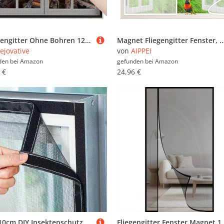
Fluegengitter Ohne Bohren 120x135cm Schwarz Insektenschutzrollo Fenster Moskitonetz Fenster Rahmen Insektenschutz füR Fenster und TüRen
Magnet Fliegengitter Fenster, 100x75 cm Insektenschutz Fliegenvorhang Magnet Fenster Vorhänge gegen Fliegen Moskito Fenster Mückennetz Klettverschlussmon
ejovative
von
AIPPEI
den bei
Amazon
gefunden bei
Amazon
 €
24,96 €
60x110cm DIY Insektenschutz fenster Fliegengitter Fenster Mückengitter, waschbares, Netz, kein Stanzen erforderlich
Fliegengitter Fenster Magnet 155x195cm Seitliche Öffnung Insektenschutz 