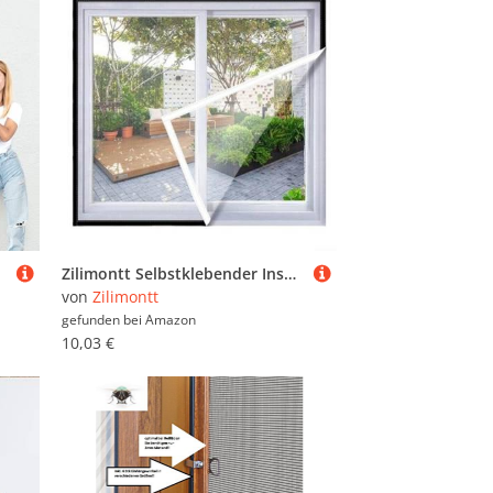
Zilimontt Selbstklebender Insektenschutz mit gebundenen Kanten, mehrere Größen, für den Schutz der Privatsphäre, einfache Installation, kein Werkzeug erforderlich (30 x 50 cm)
von
Zilimontt
gefunden bei
Amazon
10,03 €