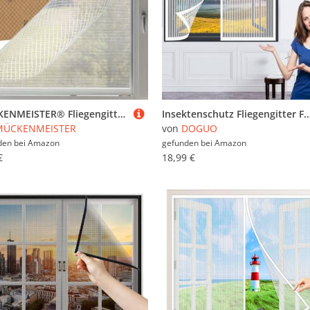
MÜCKENMEISTER® Fliegengitter Fenster (130x150cm, weiß) - Fliegengitter zuschneidbar - Insektenschutz Fenster mit Klebestreifen - Fliegennetz Fenster - Mückennetz Fenster - Insektenschutz
Insektenschutz Fliegengitter Fenster 72 x 108 cm Insektenschutz Fenster in Verschiedenen Größen Auswählbar Fenster-Fliegengitt
MÜCKENMEISTER
von
DOGUO
den bei
Amazon
gefunden bei
Amazon
€
18,99 €