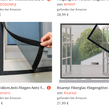
LZOQOWUJ
von
WYRHT
den bei
Amazon
gefunden bei
Amazon
€
28,99 €
100x140cm,Anti-Fliegen-Netz fenster, DIY Selbstklebendes Insektenschutz Fenster Netz mit selbstklebendes Klettband, Kinderleichte Montage,hält Fliegen/Mücken Draußen
Risareyi Fiberglas Fliegengitter Fenster 80x115cm, Klettverschlusskanten, Grau Ve
eneric
von
Risareyi
den bei
Amazon
gefunden bei
Amazon
 €
21,99 €