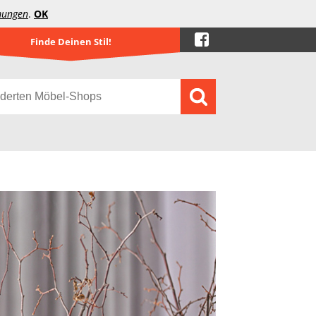
mungen
.
OK
Finde Deinen Stil!