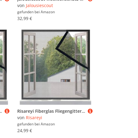
von
Jalousiescout
gefunden bei
Amazon
32,99 €
rstärktes Mesh Insektenschutz Moskitonetz Fenster Hält Insekten/Fliegen/Mücken Fern, mit Klebeband
Risareyi Fiberglas Fliegengitter Fenster 110x145cm, Klettverschlusskanten, Grau Verstärktes Mesh Insektenschutz Moskitonetz Fenster Hält Insekten/Fliegen/Mücken Fern, mit Klebeband
von
Risareyi
gefunden bei
Amazon
24,99 €