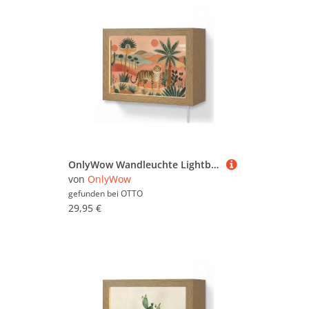
OnlyWow Wandleuchte Lightbox Tiger - Palmen - Kaktus - Orange, Dimmbar, Farbwechsel, LED, Warmweiß, Kaltweiß, Neutralweiß Einstellbar, Wandlampe Innen, Dimmbar, mit Kabel, LED, Modern, Flur
von
OnlyWow
gefunden bei
OTTO
29,95 €