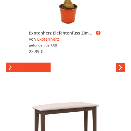
Exotenherz Elefantenfuss Zimmerpflanze ca. 35cm
von
Exotenherz
gefunden bei
OBI
28,99 €
Gummibäume
Hi
stöber