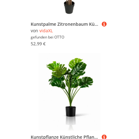
Kunstpalme Zitronenbaum Künstlich mit 3 Stämmen Grün 85 cm PP, vidaXL, Höhe 85 cm
von
vidaXL
gefunden bei
OTTO
52,99 €
Kunstpflanze Künstliche Pflanzen, Große Kunstpflanzen im Topf Olive, Monstera, Yucca, Agave, Palmfarn, Geigenfeige, PASCH, wie echt