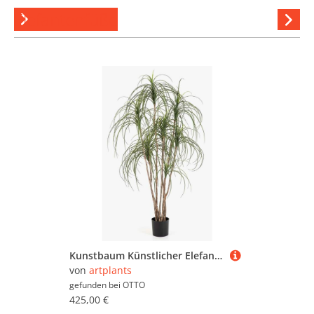
Elefantenfüße
Hi
stöber
Kunstbaum Künstlicher Elefantenfuß Baum ALWINA, Naturstamm, grün, 150cm Elefantenfuß, artplants, Höhe 150.0 cm
von
artplants
gefunden bei
OTTO
425,00 €