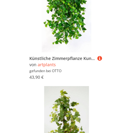
Künstliche Zimmerpflanze Kunst Mini Philobusch PAVLUS, 560 Blätter, grün, 50cm - Dekobusch Philodendron (Philodendron scandens), artplants, Höhe 50.0 cm
von
artplants
gefunden bei
OTTO
43,90 €