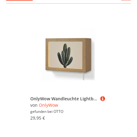
stöber
OnlyWow Wandleuchte Lightbox Kaktus - Dezent - Grün, Dimmbar, Farbwechsel, LED, Warmweiß, Kaltweiß, Neutralweiß Einstellbar, Wandlampe Innen, Dimmbar, mit Kabel, LED, Modern, Flur
von
OnlyWow
gefunden bei
OTTO
29,95 €