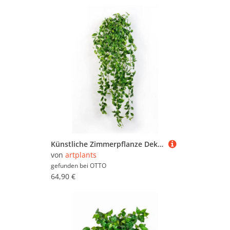
Künstliche Zimmerpflanze Deko Tradescantia Zebrina, 700 Blätter, grün-weiß, 85cm - Kunstpflanze Tradescantia (Tradescantia zebrina), artplants, Höhe 90.0 cm
von
artplants
gefunden bei
OTTO
64,90 €