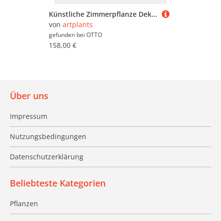
Künstliche Zimmerpflanze Deko Smaragd Zamioculcas AKONO, 201 Blätter, 90cm - Kleiner Dekobaum Zamioculcas, artplants, Höhe 100.0 cm
von
artplants
gefunden bei
OTTO
158,00 €
Über uns
Impressum
Nutzungsbedingungen
Datenschutzerklärung
Beliebteste Kategorien
Pflanzen