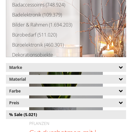
Badaccessoires (748.924)
Badelektronik (109.379)
Bilder & Rahmen (1.694.203)
Bürobedarf (511.020)
Büroelektronik (460.301)
Dekorationsobjekte
(3.623.458)
Marke
Fensterfolien (35.677)
Material
Flaschen- & Kastenständer
(61.359)
Farbe
Fliesenaufkleber (30.093)
Preis
Insektenschutz (63.744)
% Sale (5.021)
Kerzen & Kerzenhalter
PFLANZEN
(325.136)