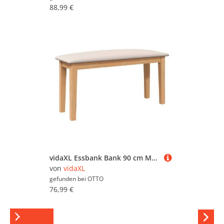
88,99 €
vidaXL Essbank Bank 90 cm Massivholz Gummibaum
von
vidaXL
gefunden bei
OTTO
76,99 €
Kakteen
Hi