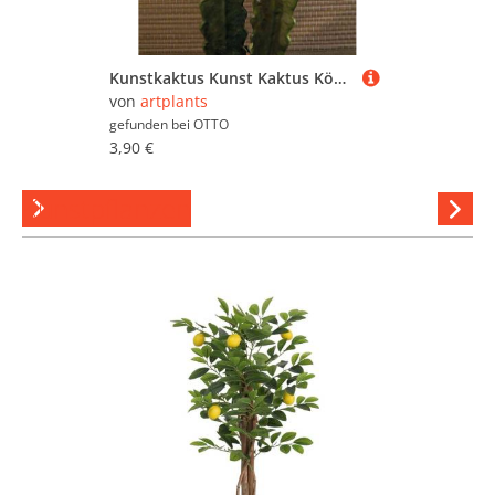
Kunstkaktus Kunst Kaktus Königin der Nacht Domenica, Blüte, pink, 50cm Königin der Nacht Kaktus, artplants, Höhe 50.0 cm
von
artplants
gefunden bei
OTTO
3,90 €
Kunstpflanzen
Hi
stöber