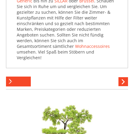
Generic
bis hin zu
SILLAR
oder
Brüssel
. Schauen
Heizen noch trockener wird, ein
Setzkästen (699)
Sie sich in Ruhe um und vergleichen Sie. Um
ausreichendes Lüften nicht immer
gezielter zu suchen, können Sie die Zimmer- &
möglich, weshalb vor allem zu der
Spiegel (180.721)
Kunstpflanzen mit Hilfe der Filter weiter
Zeit Pflanzen, die Schadstoffe aus
einschränken und so gezielt nach bestimmten
Stauboxen & Körbe (45.738)
der Luft filtern und das Raumklima
Marken, Preiskategorien oder reduzierten
regulieren, besonders vonnöten
Tapeten (936.256)
Angeboten suchen. Sollten Sie nicht fündig
sind.
werden, können Sie sich auch im
Türstopper (35.863)
Gesamtsortiment sämtlicher
Wohnaccessoires
umsehen. Viel Spaß beim Stöbern und
Vasen & Übertöpfe (207.418)
Vergleichen!
Wandtattoos (371.373)
Wanduhren & Wecker
Bonsais
Hi
(96.674)
stöber
Zeitschriftenablagen (4.735)
Zimmer- & Kunstpflanzen
(96.708)
Bonsais (21.344)
Elefantenfüße (360)
Gummibäume (2.662)