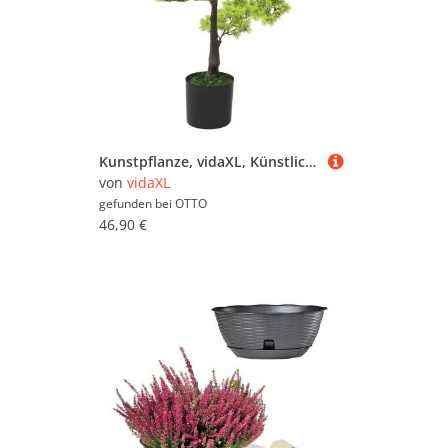
Kakteen (15.469)
Kunstpflanzen (19.256)
Zimmerpalmen (5.344)
Zimmerbrunnen (2.215)
Zugluftstopper (27.172)
Kunstpflanze, vidaXL, Künstlicher Bonsai Zypresse mit Topf 60 cm Grün
von
vidaXL
gefunden bei
OTTO
46,90 €