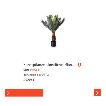
Kunstpflanze Künstliche Pflanzen, Große Kunstpflanzen im Topf Olive, Monstera, Yucca, Agave, Palmfarn, Geigenfeige, PASCH, wie echt
von
PASCH
gefunden bei
OTTO
49,99 €
Zimmerpalmen
Hi
stöber