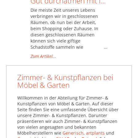
Gut durchatmen mit luftreinigenden Zimmerpflanzen
Luftbe- & Entfeuchter
Die meiste Zeit unseres Lebens
(15.363)
verbringen wir in geschlossenen
Magnete & Magnetleisten
Räumen, ob nun bei der Arbeit,
beim Shopping oder Zuhause. In
(158.784)
diesen geschlossenen Räumen
Mülleimer (69.608)
können sich viele giftige
Schadstoffe sammeln wie
Pinnwände, Tafeln &
Formaldehyd, Benzol und
Zum Artikel...
Magnettafeln (95.223)
Ammoniak, die in Farben, Lacken,
Möbeln, Reinigungsmitteln,
Rollos (358.945)
Elektrogeräten oder Bodenbelägen
Zimmer- & Kunstpflanzen bei
stecken und gesundheitliche
Saisonale Dekorationsartikel
Möbel & Garten
Beschwerden wie Allergien,
(1.187.576)
Schwindel, Müdigkeit, Reizungen
Schilder (62.273)
oder Kopfschmerzen auslösen
Willkommen in der Abteilung für Zimmer- &
können. Um dem
Kunstpflanzen von Möbel & Garten. Auf dieser
Schlüsselboards & -Boxen
entgegenzuwirken, kann ein
Seite finden Sie eine umfassende Übersicht über
(33.172)
regelmäßiges Lüften helfen, aber
unsere Zimmer- & Kunstpflanzen. Darunter
auch luftreinigende Pflanzen.
präsentieren wir auch Zimmer- & Kunstpflanzen
Schmuckaufbewahrung
von vielen angesagten und bekannten
Jedoch ist im Herbst und Winter,
(8.158)
Möbelherstellern wie
Generisch
,
artplants
und
wenn die Luft durch das viele