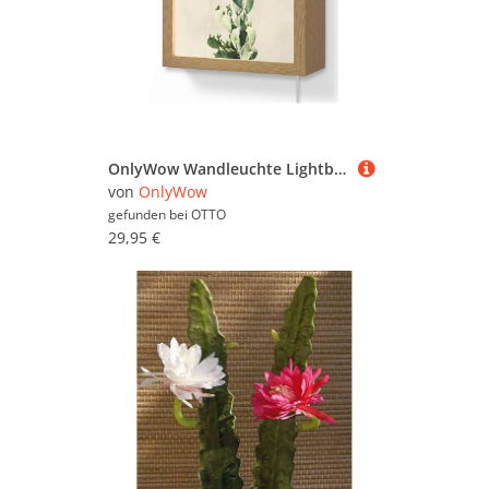
OnlyWow Wandleuchte Lightbox Kaktus - Grün - Minimalistisch, Dimmbar, Farbwechsel, LED, Warmweiß, Kaltweiß, Neutralweiß Einstellbar, Wandlampe Innen, Dimmbar, mit Kabel, LED, Modern, Flur
von
OnlyWow
gefunden bei
OTTO
29,95 €