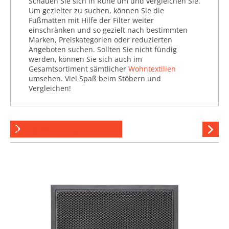
Schauen Sie sich in Ruhe um und vergleichen Sie.
Um gezielter zu suchen, können Sie die
Fußmatten mit Hilfe der Filter weiter
einschränken und so gezielt nach bestimmten
Marken, Preiskategorien oder reduzierten
Angeboten suchen. Sollten Sie nicht fündig
werden, können Sie sich auch im
Gesamtsortiment sämtlicher
Wohntextilien
umsehen. Viel Spaß beim Stöbern und
Vergleichen!
Designer-Fußmatten
Hi
stöber