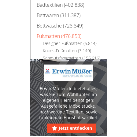
Badtextilien (402.838)
Bettwaren (311.387)
Bettwäsche (728.849)
Fußmatten (476.850)
Designer-Fußmatten (5.814)
Kokos-Fußmatten (3.149)
Schmutzfangmatten (156.616)
Gardinen & Vorhänge
(774.803)
Hussen (199.869)
Erwin Müller.de bietet alles,
was Sie zum Wohlfühlen im
Kissen & Polster (1.038.313)
eigenen Heim benötigen:
Ausgefallene Möbelstücke,
Teppiche & Teppichboden
hochwertige Textilien, sowie
(2.385.595)
funktionale Haushaltsartikel.
Tierfelle (32.565)
Jetzt entdecken
Tischwäsche (293.286)