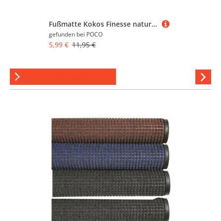
Fußmatte Kokos Finesse natur B/L: ca. 40x60 cm
gefunden bei
POCO
5,99 €
11,95 €
Schmutzfangmatten
Hi
stöber