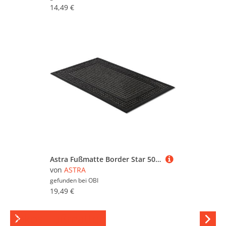
14,49 €
Astra Fußmatte Border Star 50 cm x 80 cm Grau Design 003
von
ASTRA
gefunden bei
OBI
19,49 €
Kokos-Fußmatten
Hi