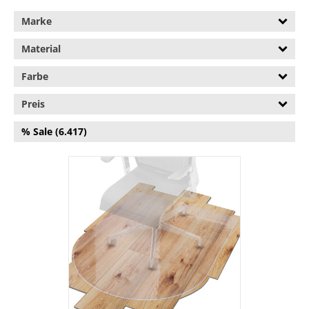
Wohndecken (262.703)
Marke
Wohntextilien für Kinder
Material
(155.238)
Farbe
Preis
% Sale (6.417)