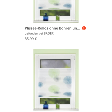
(96.708)
Zimmerbrunnen (2.215)
Zugluftstopper (27.172)
Plissee-Rollos ohne Bohren und Schrauben, Grün-Petrol, Größe 826 (H130xB40 cm)
gefunden bei
BADER
35,99 €