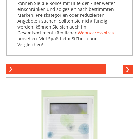
können Sie die Rollos mit Hilfe der Filter weiter
(33.172)
einschränken und so gezielt nach bestimmten
Marken, Preiskategorien oder reduzierten
Schmuckaufbewahrung
Angeboten suchen. Sollten Sie nicht fündig
(8.158)
werden, können Sie sich auch im
Gesamtsortiment sämtlicher
Wohnaccessoires
Setzkästen (699)
umsehen. Viel Spaß beim Stöbern und
Vergleichen!
Spiegel (180.721)
Stauboxen & Körbe (45.738)
Tapeten (936.256)
Rollos & Plissees ohne Bohren
Hi
Türstopper (35.863)
stöber
Vasen & Übertöpfe (207.418)
Wandtattoos (371.373)
Wanduhren & Wecker
(96.674)
Zeitschriftenablagen (4.735)
Zimmer- & Kunstpflanzen