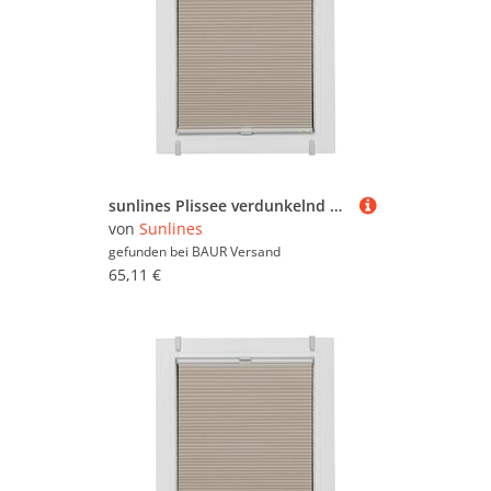
sunlines Plissee verdunkelnd energiesparend ohne Bohren verspannt verspannt mit Simply-Fix Klemmträger, Wabenplissee, nach Maß
von
Sunlines
gefunden bei
BAUR Versand
65,11 €