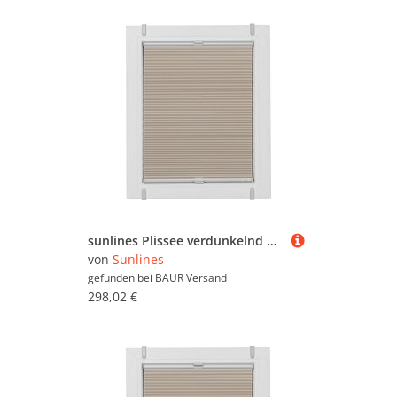
sunlines Plissee verdunkelnd energiesparend ohne Bohren verspannt verspannt mit Simply-Fix Klemmträger, Wabenplissee, nach Maß
von
Sunlines
gefunden bei
BAUR Versand
298,02 €