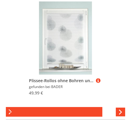
Plissee-Rollos ohne Bohren und Schrauben, Grau-Steingrau, Größe 829 (H130xB70 cm)
gefunden bei
BADER
49,99 €
Verdunkelnde Rollos & Plissees
Hi
stöber