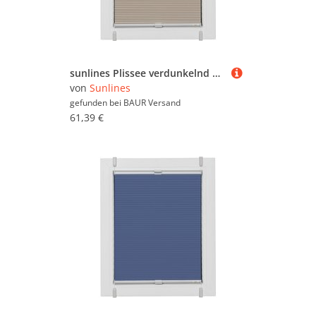
sunlines Plissee verdunkelnd energiesparend ohne Bohren verspannt verspannt mit Simply-Fix Klemmträger, Wabenplissee, nach Maß
von
Sunlines
gefunden bei
BAUR Versand
61,39 €