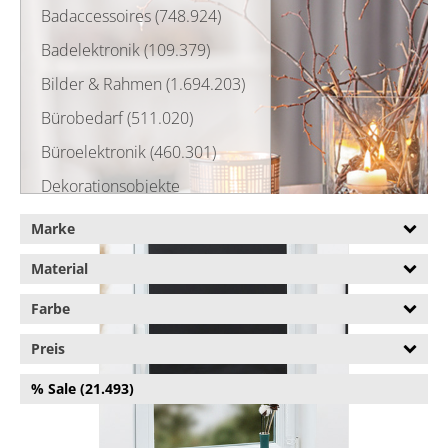
Badaccessoires (748.924)
Badelektronik (109.379)
Bilder & Rahmen (1.694.203)
Bürobedarf (511.020)
Büroelektronik (460.301)
Dekorationsobjekte
(3.623.458)
Marke
Fensterfolien (35.677)
Material
Flaschen- & Kastenständer
(61.359)
Farbe
Fliesenaufkleber (30.093)
Preis
Insektenschutz (63.744)
% Sale (21.493)
Kerzen & Kerzenhalter
(325.136)