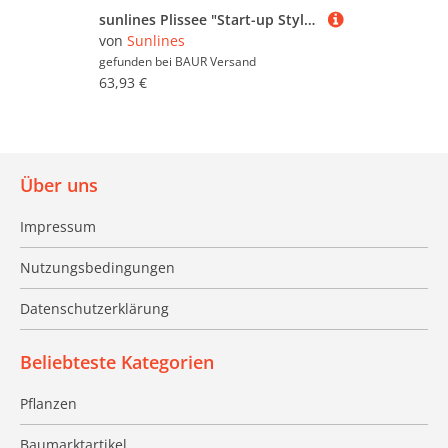
sunlines Plissee "Start-up Style Honeycomb" verdunkelnd energiesparend ohne Bohren verspannt verspannt mit Simply-Fix Klemmträger, Wabenplissee, nach Maß
von
Sunlines
gefunden bei
BAUR Versand
63,93 €
Über uns
Impressum
Nutzungsbedingungen
Datenschutzerklärung
Beliebteste Kategorien
Pflanzen
Baumarktartikel