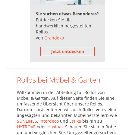
Luftbe- & Entfeuchter
(15.363)
Sie suchen etwas Besonderes?
Entdecken Sie die
Magnete & Magnetleisten
handwerklich hergestellten
(158.784)
Rollos
von
Grandeko
Mülleimer (69.608)
Pinnwände, Tafeln &
Jetzt entdecken
Magnettafeln (95.223)
Rollos (358.945)
Rollos & Plissees ohne
Rollos bei Möbel & Garten
Bohren (148.440)
Verdunkelnde Rollos &
Willkommen in der Abteilung für Rollos von
Plissees (45.159)
Möbel & Garten. Auf dieser Seite finden Sie eine
umfassende Übersicht über unsere Rollos.
Saisonale Dekorationsartikel
Darunter präsentieren wir auch Rollos von vielen
(1.187.576)
angesagten und bekannten Möbelherstellern wie
SUNLINES
,
Interdeco
und
Estika
bis hin zu
Schilder (62.273)
HYTROVE
oder
Huxibai
. Schauen Sie sich in Ruhe
um und vergleichen Sie. Um gezielter zu suchen,
Schlüsselboards & -Boxen