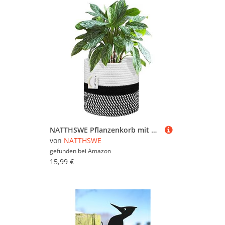
NATTHSWE Pflanzenkorb mit Liner, Geflochtene Blumentopf Übertopf Korb für 18cm Innenbereich Pflanzgefäße Baumwollseil Jute Pflanzenkorb Topf Dekoration faltbar Wäschekorb Haushalt Lagerung Korb
von
NATTHSWE
gefunden bei
Amazon
15,99 €