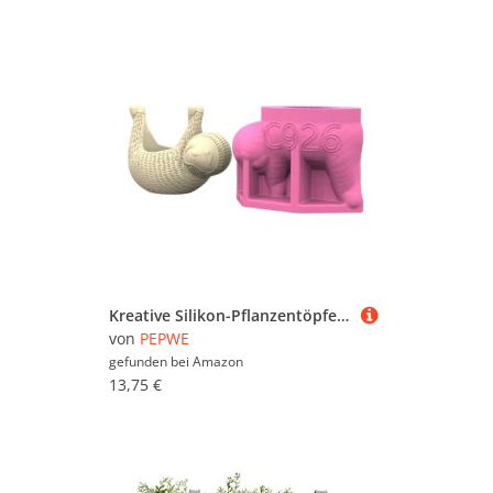
Kreative Silikon-Pflanzentöpfe, Faultier-Form, Epoxidharz, Gießform, Blumentopf-Formen für die Herstellung von Pflanzgefäßen, Vasen, Beton-Übertöpfen
von
PEPWE
gefunden bei
Amazon
13,75 €