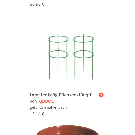
50,96 €
tomatenkäfig Pflanzenstützpfähle, runder Ring, Kunststoffkäfighalter, Blumentopf, Klettergitter, for Innen- und Außenbereich(12sets)
von
KJBDQQH
gefunden bei
Amazon
13,14 €