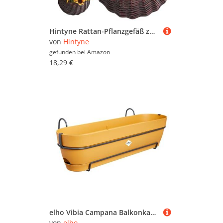
Hintyne Rattan-Pflanzgefäß zum Aufhängen 2 Stück natürlicher Rattan-Pflanztopf Vintage-Wandbehangkorb Aufbewahrungspflanzenkorb Rattan-Blumentopf zum Aufhängen an der Wand Dunkelbraun
von
Hintyne
gefunden bei
Amazon
18,29 €
elho Vibia Campana Balkonkasten Allin1 70 mit Wasserreservoir - Übertopf für Balkon - 100% recyceltes Plastik - Ø 70.4 x H 17.7 cm - Gelb/Honig Gelb
von
elho