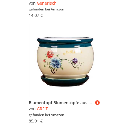
von
Generisch
gefunden bei
Amazon
14,07 €
Blumentopf Blumentöpfe aus Keramik, groß, mit Tablett, Blumentöpfe, chinesischer Retro-Minimalismus, Pflanzgefäße, Sukkulenten, Grünpflanzen, Pflanzen, dekorative Ornamente for Zuhause Übertopf ( Colo
von
GRFIT
gefunden bei
Amazon
85,91 €