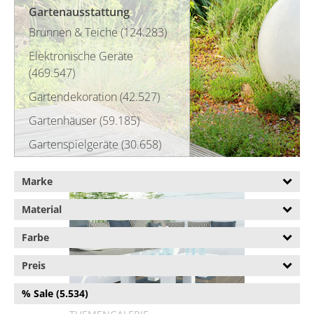
Gartenausstattung
Brunnen & Teiche (124.283)
Elektronische Geräte
(469.547)
Gartendekoration (42.527)
Gartenhäuser (59.185)
Gartenspielgeräte (30.658)
Gewächshäuser (101.928)
Marke
Grillbedarfsartikel (6.445)
Material
Grills (198.981)
Farbe
Handwerkausstattung
(883.715)
Preis
Heizstrahler (17.383)
% Sale (5.534)
Komposter (1.932)