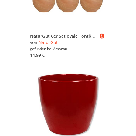
NaturGut 6er Set ovale Tontöpfe Terracotta Blumentopf Pflanzen-Topf Deko
von
NaturGut
gefunden bei
Amazon
14,99 €