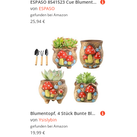
ESPASO 8541523 Cue Blumentopf, quadratisch, 23 x 23 x 25 cm, Kunststoff, mehrfarbig, 25 x 23 x 23 cm
von
ESPASO
gefunden bei
Amazon
25,94 €
Blumentopf, 4 Stück Bunte Blumentöpfe In Pilzform Keramik Sukkulenten Töpfe mit 3 Schaufeln Handgezeichnete Süße Pflanzentopf für Vielzahl Kleiner Pflanzenarten Einschließlich Kaktus Künstliches Grün
von
Ysislybin
gefunden bei
Amazon
19,99 €