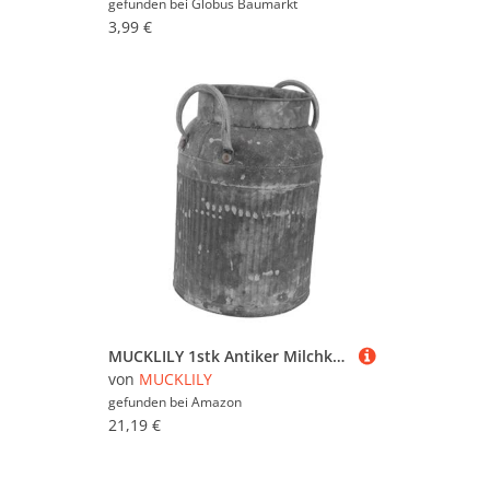
gefunden bei
Globus Baumarkt
3,99 €
MUCKLILY 1stk Antiker Milchkännchen-pflanzer Alte Vase Eimer Blumentopf Hausgeschenke Esstischdekoration Rustikaler Blumentopf Für Zu Hause Land Büro Anlage Verzinktes Blech Jahrgang
von
MUCKLILY
gefunden bei
Amazon
21,19 €