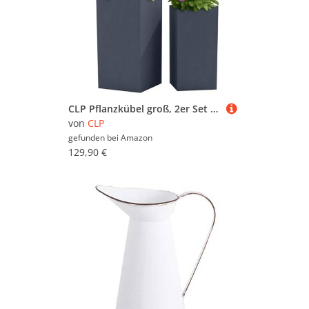
CLP Pflanzkübel groß, 2er Set für außen und innen, Outdoor XXL Blumenkübel eckig, wetterbeständig frostsicher in Steinoptik, Winterfest, Farbe:anthrazit
von
CLP
gefunden bei
Amazon
129,90 €