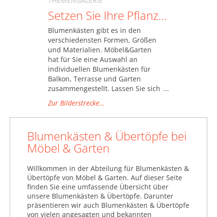
THEMENGALERIE
Kunstrasen &
Setzen Sie Ihre Pflanzen in Szene
Outdoorteppiche (44.323)
Blumenkästen gibt es in den
Markisen (19.566)
verschiedensten Formen, Größen
und Materialien. Möbel&Garten
Möbelschutz (186.221)
hat für Sie eine Auswahl an
individuellen Blumenkästen für
Pavillons, Pergolen &
Balkon, Terrasse und Garten
Gartenlauben (157.433)
zusammengestellt. Lassen Sie sich
Pflanzen (1.274.584)
inspirieren.
Zur Bilderstrecke...
Beerensträucher (2.105)
Blumenkästen & Übertöpfe
Blumenkästen & Übertöpfe bei
(93.233)
Möbel & Garten
Bodendecker (3.883)
Frühlingsblüher (1.930)
Willkommen in der Abteilung für Blumenkästen &
Kletterpflanzen (9.555)
Übertöpfe von Möbel & Garten. Auf dieser Seite
Laubgehölz (5.788)
finden Sie eine umfassende Übersicht über
Nadelgehölze (5.169)
unsere Blumenkästen & Übertöpfe. Darunter
Obstbäume (53.900)
präsentieren wir auch Blumenkästen & Übertöpfe
von vielen angesagten und bekannten
Rasen & Saatgut (146.985)