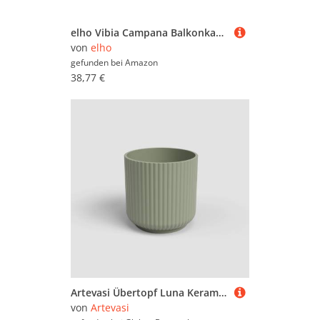
elho Vibia Campana Balkonkasten Allin1 70 mit Wasserreservoir - Übertopf für Balkon - 100% recyceltes Plastik - Ø 70.4 x H 17.7 cm - Grün/Pistazien Grün
von
elho
gefunden bei
Amazon
38,77 €
Artevasi Übertopf Luna Keramik Ø 12 x 11 cm grün
von
Artevasi