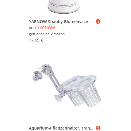
YARNOW Shabby Blumenvase Vintage Gießkanne Rustikaler Blumentopf Shabby Chic Deko Eisen Landhaus Vase Metall Retro Übertopf Eimer für Büro Schreibtisch Balkon Wohnzimmer Tischdeko
von
YARNOW
gefunden bei
Amazon
17,69 €
Aquarium-Pflanzenhalter, transparenter Blumentopf mit Loch, Aquarium-Dekoration, verstellbare Hydrokultur-Doppelbecher, Wasserzubehör für den Anbau