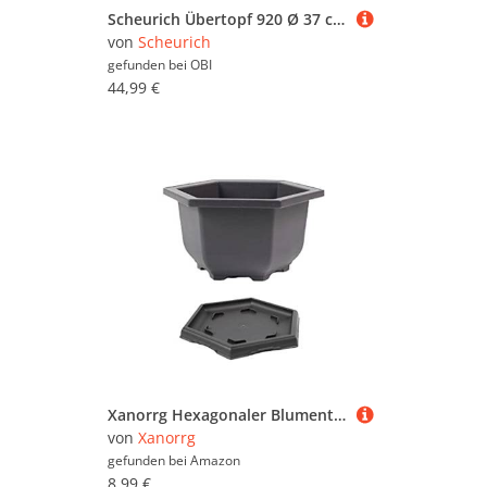
Scheurich Übertopf 920 Ø 37 cm Alaska
von
Scheurich
gefunden bei
OBI
44,99 €
Xanorrg Hexagonaler Blumentopf Innen Und Außenbereich Moderner Dekorativer Pflanzgefäß Für Alle Hauspflanzen Blumen Kräuter Blumentöpfe Mit Entwässerungslöchern Und Untertassen Freien Für Außen
von
Xanorrg
gefunden bei
Amazon
8,99 €