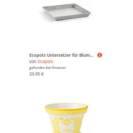
Ecopots Untersetzer für Blumentopf Rotterdam Weiß Grau - Außen 38 x 38 cm/Innen 34 x 34 cm - Unterteller für Pflanzentopf aus Recycling Kunststoff - Topfuntersetzer modern für Indoor und Outdoor
von
Ecopots
gefunden bei
Amazon
20,95 €