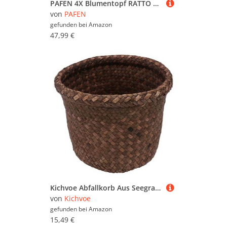
PAFEN 4X Blumentopf RATTO Rattan-Optik Kunststoff Topf Blumenkübel inkl. Einsatz Übertopf Weiß ⌀25cm
von
PAFEN
gefunden bei
Amazon
47,99 €
Kichvoe Abfallkorb Aus Seegras Kleiner Geflochtener Mülleimer Papierkörbe Runder Pflanzen-Blumentopf Aus Stroh Behälter Für Kleinigkeiten Für Badezimmer Küche Heimbüro 15 Cm
von
Kichvoe
gefunden bei
Amazon
15,49 €