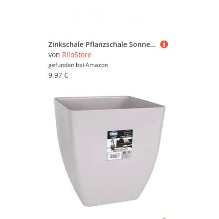
Zinkschale Pflanzschale Sonnenblumen o121 Blumen Sommerdeko Anzucht Pflanzgefäß Blumentopf Blumenkübel Kräuterschale Sunflowers Metallschale 25x14x10cm Jardiniere Sonnenblume Gartendeko Pflanzkübel
von
RiloStore
gefunden bei
Amazon
9,97 €