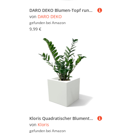
DARO DEKO Blumen-Topf rund Keramik Übertopf Ø 15 x 14cm rot
von
DARO DEKO
gefunden bei
Amazon
9,99 €
Kloris Quadratischer Blumentopf Ellenico 35 Polyethylen Farbe Weiß 35 x 35 cm Höhe 35 cm
von
Kloris
gefunden bei
Amazon