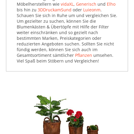
Möbelherstellern wie
vidaXL
,
Generisch
und
Elho
Rhododendren (4.181)
bis hin zu
3DDruckamSund
oder
Luieonm
.
Rosen (1.076)
Schauen Sie sich in Ruhe um und vergleichen Sie.
Ziergräser (1.436)
Um gezielter zu suchen, können Sie die
Blumenkästen & Übertöpfe mit Hilfe der Filter
Pools (269.777)
weiter einschränken und so gezielt nach
bestimmten Marken, Preiskategorien oder
Rund um das Beet (739.576)
reduzierten Angeboten suchen. Sollten Sie nicht
fündig werden, können Sie sich auch im
Solarlampen (20.120)
Gesamtsortiment sämtlicher
Pflanzen
umsehen.
Stehleuchten (13.042)
Viel Spaß beim Stöbern und Vergleichen!
Strahler (9.178)
Terrassenüberdachung
(8.852)
Wandleuchten (16.695)
Zäune & Sichtschutz
(474.447)