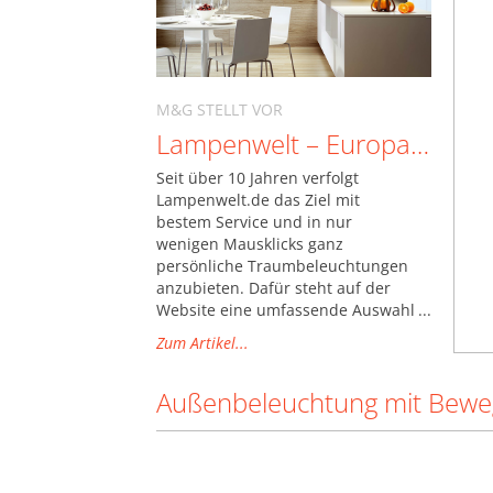
Taschenlampen (16.762)
Wandbeleuchtung (142.406)
M&G STELLT VOR
Lampenwelt – Europas führender Onlineshop für Lampen und Leuchten
Seit über 10 Jahren verfolgt
Lampenwelt.de das Ziel mit
bestem Service und in nur
wenigen Mausklicks ganz
persönliche Traumbeleuchtungen
anzubieten. Dafür steht auf der
Website eine umfassende Auswahl
von rund 50.000 Lampen und
Zum Artikel...
Leuchten zur Verfügung, die nur
darauf warten erleuchtet zu
Außenbeleuchtung mit Bew
werden.