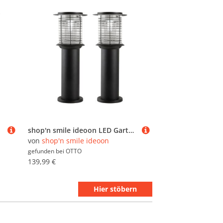
shop'n smile ideoon LED Gartenleuchte Solar Gartenlampe LED Wegeleuchte UV Insektenschutz deckt 50-100 m², LED fest integriert, Deckt 50–100 m² ab, UV Insektenschutz 15lm, IP44, 25x60 cm
von
shop'n smile ideoon
gefunden bei
OTTO
139,99 €
Hier stöbern