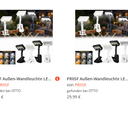
PRIISF Außen-Wandleuchte LED Solarlampen Bewegungsmelder Clip On Garten Zaunleuchten Wandlampen, IP65 Wasserdicht, Solarleuchten für Außen Solarleuchten Klemmlampe LED Solar Strahler, Aussenleuchte LED Solarlicht Sicherheitswandleuchte, Wandleuchten für Garage Garten Hof, Stufen Haustüren Rasen Terrasse
PRIISF Außen-Wandleuchte LED Solarlampen Bewegungsmelder Clip On Garten Zaunleuchten Wandlampen, IP65 Wasserdicht, Solarleuchten für Außen Solarleuchten Klemmlampe LED Solar Strahler, Aussenleuchte LED Solarlicht Sicherheitswandleuchte, Wandleuchten für Garage Garten Hof, Stu
RIISF
von
PRIISF
den bei
OTTO
gefunden bei
OTTO
 €
29,99 €