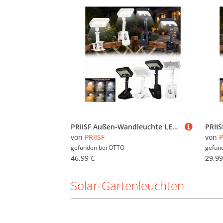
PRIISF Außen-Wandleuchte LED Solarlampen Bewegungsmelder Clip On Garten Zaunleuchten Wandlampen, IP65 Wasserdicht, Solarleuchten für Außen Solarleuchten Klemmlampe LED Solar Strahler, Aussenleuchte LED Solarlicht Sicherheitswandleuchte, Wandleuchten für Garage Garten Hof, Stufen Haustüren Rasen Terrasse
von
PRIISF
von
P
gefunden bei
OTTO
gefun
46,99 €
29,99
Solar-Gartenleuchten