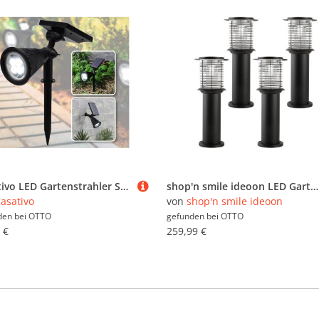
Casativo LED Gartenstrahler Solar-Gartenleuchte Erdspieß & Dämmerungssensor 200lm-Gartenstrahler, 4 weisse LEDs, Leuchtdauer ca. 8 Std. Spot 80° & Solarpanel 180° neigbar IP44
shop'n smile ideoon LED Gartenleuchte Solar Gartenlampe LED Wegeleuchte UV Insektenschutz deckt 50-100 m², LED fest integriert, Deckt 50–100 m² ab, UV Insektenschutz 15lm, IP44, 25x60 cm
asativo
von
shop'n smile ideoon
den bei
OTTO
gefunden bei
OTTO
 €
259,99 €