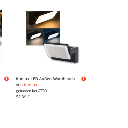
fen Haustüren Rasen Terrasse
Kanlux LED Außen-Wandleuchte Außen Wandleuchte XERTO 20W CCT IP44 PIR schwarz, kaltweiß,warmweiß,neutralweiß
von
Kanlux
gefunden bei
OTTO
58,39 €