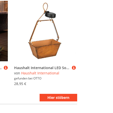
armweiß, Solarlampe Gartendeko Lotusblumen Außenleuchte Terrassenlampe 2er Set
Haushalt International LED Solarleuchte, LED-Leuchtmittel fest verbaut, Warmweiß, Solarlampe Außenleuchte Terrassenlampe Gartendeko Korb rost LED L 20cm
von
Haushalt International
gefunden bei
OTTO
28,95 €
Hier stöbern