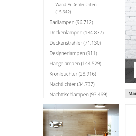
Wand-Außenleuchten
(15.642)
Badlampen (96.712)
Deckenlampen (184.877)
Deckenstrahler (71.130)
Designerlampen (911)
Hängelampen (144.529)
Kronleuchter (28.916)
Nachtlichter (34.737)
Ma
Nachttischlampen (93.469)
Schreibtischlampen (90.893)
Spezielle Leuchtmittel
(213.143)
Stehlampen (39.157)