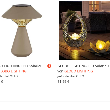
GLOBO LIGHTING LED Solarleuchte, LED-Leuchtmittel fest verbaut, Warmweiß, Solarlampe Außenleuchte Tischlampe LED Terrassenlampe Gartenleuchte
GLOBO LIGHTING LED Solarleuchte, LED-Leuchtmittel fest verbaut, W
GLOBO LIGHTING
von
GLOBO LIGHTING
den bei
OTTO
gefunden bei
OTTO
 €
51,99 €