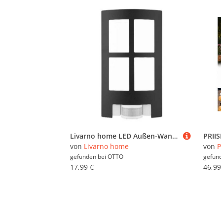
Livarno home LED Außen-Wandleuchte LIVARNO home LED-Außenleuchte Wandbeleuchtung warmweiß anthrazit, LED, Warmweiß, mit warmweißem Licht
von
Livarno home
von
P
gefunden bei
OTTO
gefun
17,99 €
46,99