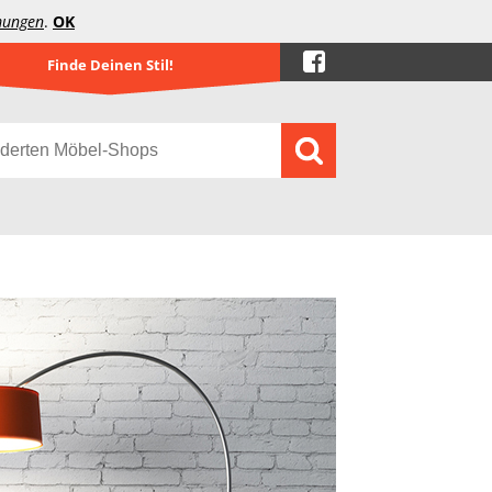
mungen
.
OK
Finde Deinen Stil!