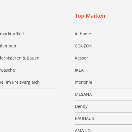
Top Marken
marktartikel
ïn home
hlampen
COUZON
ernisieren & Bauen
Kesser
twäsche
IKEA
el im Preisvergleich
morxinle
MESANA
Denby
BAUHAUS
AMATIO