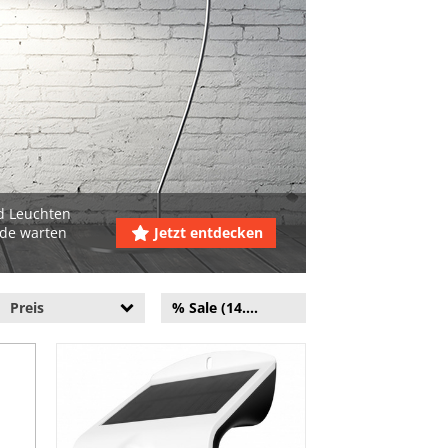
d Leuchten
.de warten
Jetzt entdecken
Preis
% Sale (14.625)