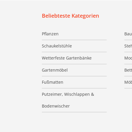
Beliebteste Kategorien
Pflanzen
Bau
Schaukelstühle
Ste
Wetterfeste Gartenbänke
Mod
Gartenmöbel
Bet
Fußmatten
Möb
Putzeimer, Wischlappen &
Bodenwischer