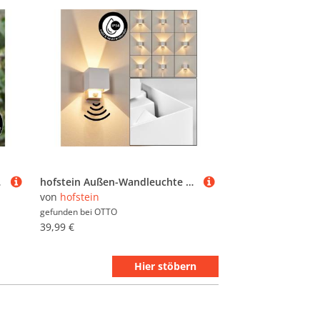
of, 1 x E27, IP44
hofstein Außen-Wandleuchte Außenwandlampe mit Bewegungsmelder aus Metall/Kunststoff in Weiß/Klar, moderne Leuchte mit Up&Down-Lichteffekt für Garten/Terrasse/Hof, IP54
von
hofstein
gefunden bei
OTTO
39,99 €
Hier stöbern