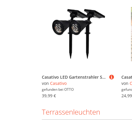
Casativo LED Gartenstrahler Solar-Gartenleuchte Erdspieß & Dämmerungssensor 200lm-Gartenstrahler, 4 weisse LEDs, Leuchtdauer ca. 8 Std. Spot 80° & Solarpanel 180° neigbar IP44
von
Casativo
von
C
gefunden bei
OTTO
gefun
39,99 €
24,99
Terrassenleuchten