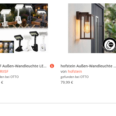
PRIISF Außen-Wandleuchte LED Solarlampen Bewegungsmelder Clip On Garten Zaunleuchten Wandlampen, IP65 Wasserdicht, Solarleuchten für Außen Solarleuchten Klemmlampe LED Solar Strahler, Aussenleuchte LED Solarlicht Sicherheitswandleuchte, Wandleuchten für Garage Garten Hof, Stufen Haustüren Rasen Terrasse
hofstein Außen-Wandleuchte Außenwandlampe mit Bewegungsmelder aus Metall/Glas in Rost/Klar, ohne Leuchtmittel, Leuchte im Industrial-Design für Garten/Terrasse/H
RIISF
von
hofstein
den bei
OTTO
gefunden bei
OTTO
 €
79,99 €