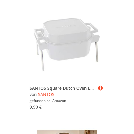
SANTOS Square Dutch Oven Edelstahl Füße - 13cm lange Füße - perfekt zum DOpfen über Holzkohle, Briketts & auf offenem Feuer - einfache Montage - 4 Stk
von
SANTOS
gefunden bei
Amazon
9,90 €