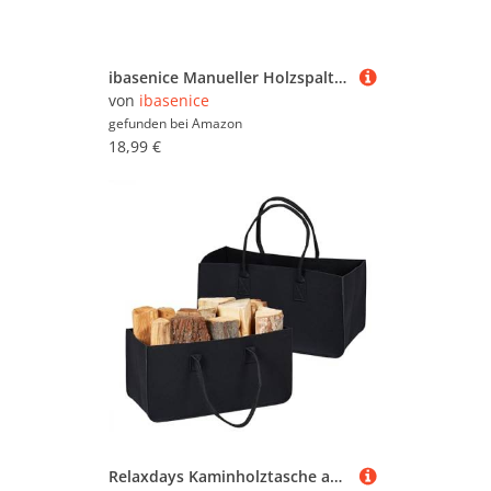
ibasenice Manueller Holzspalter Stabilem Tragbarer Brennholzspalter für Garten und Outdoor Robustes Präzise Geschmiedetes Werkzeug für Holzarbeiten für Anzündholz und Holzernte
von
ibasenice
gefunden bei
Amazon
18,99 €
Relaxdays Kaminholztasche aus Filz, 2er Set, 28 l Volumen, XXL Filztasche, für Kaminholz, tragbarer Holzkorb, schwarz