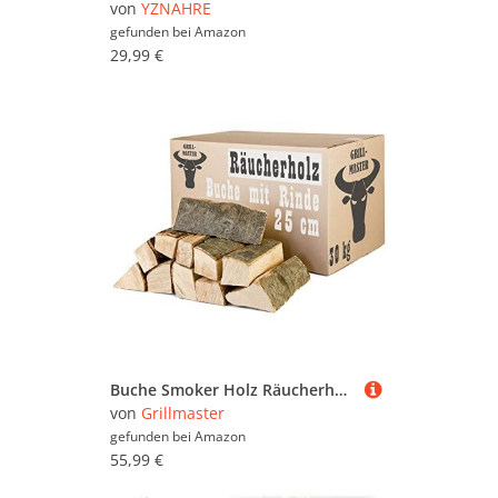
von
YZNAHRE
gefunden bei
Amazon
29,99 €
Buche Smoker Holz Räucherholz Brennholz 10-30 kg Buchenholz kammergetrocknet 25 cm Kaminholz Smoke Feuerholz Grillen Wood BBQ Rauch Raeuchern Smokewood Grillmaster, Menge :30 kg
von
Grillmaster
gefunden bei
Amazon
55,99 €