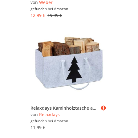
von
Weber
gefunden bei
Amazon
12,99 €
19,99 €
Relaxdays Kaminholztasche aus Filz, 28l Volumen, Filztasche, Tannenbaum-Motiv, für Kaminholz, Holzkorb, hellgrau/schwarz
von
Relaxdays
gefunden bei
Amazon
11,99 €