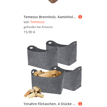
Temesso Brennholz, Kaminholz, Feuerholz aus Fassdauben Eichenholz 20 kg
von
Temesso
gefunden bei
Amazon
15,90 €
Yznahre Filztaschen, 4 Stücke Faltbar Filztasche Kaminholz Kaminholztasche Filz, Filzkorb Filztaschen Shopper Groß mit Verstärkten Griffen für kaminholz Holz Zeitungen - Hellgrau (TYP B)