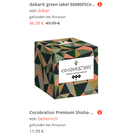
dobar® green label 56080FSCe Sägebock klappbar | Sägehilfe Massivholz | Sägegestell für Kaminholz | Holzsägebock bis 25cm Ø | Kiefer | 64 x 64 x 94 cm
von
dobar
gefunden bei
Amazon
46,39 €
49,99 €
Cocobration Premium Shisha Kohle Kokoskohle Naturkohle Kokosnuss und BBQ Kokos Coal Briketts für Wasserpfeife & Grill Würfel Kohlen & Grillkohle mit Langer Brenndauer (26er, 1kg)
von
Generisch
gefunden bei
Amazon
11,99 €