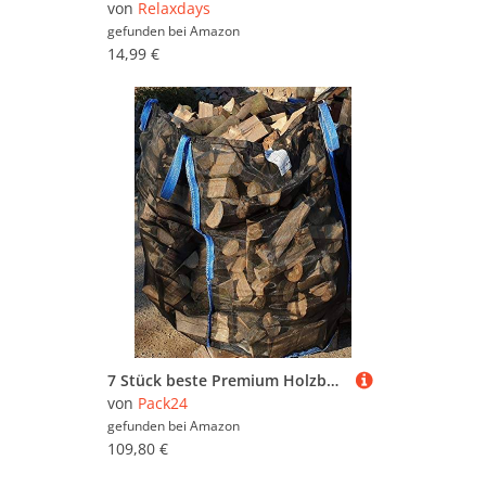
von
Relaxdays
gefunden bei
Amazon
14,99 €
7 Stück beste Premium Holzbag * Big Bag für Brennholz Scheitholz Kaminholz Woodbag Holz Big Bag 100cm100cm140cm
von
Pack24
gefunden bei
Amazon
109,80 €