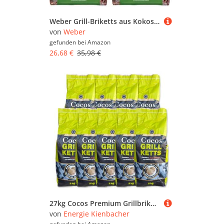
Weber Grill-Briketts aus Kokosnussschalen (4kg Sack), leistungsstark, für Lange und konstante Glut, ideal für längeres Grillen des Grillguts, 100% natürlich (18401) (Packung mit 2)
von
Weber
gefunden bei
Amazon
26,68 €
35,98 €
27kg Cocos Premium Grillbriketts aus Kokosschalen „Made IN Germany“ Kohle Holzkohle für Kugel-& Holzkohlegrill ideal für Dutch Oven Smoker Briketts Grill Kohle
von
Energie Kienbacher