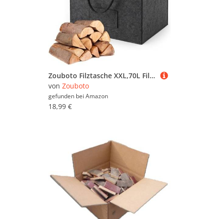
Zouboto Filztasche XXL,70L Filz Shopper Groß mit Henkel, Tasche aus Filz Faltbare, Filzkorb Kaminholz für Kleider Spielzeug Gemüse und Obst
von
Zouboto
gefunden bei
Amazon
18,99 €