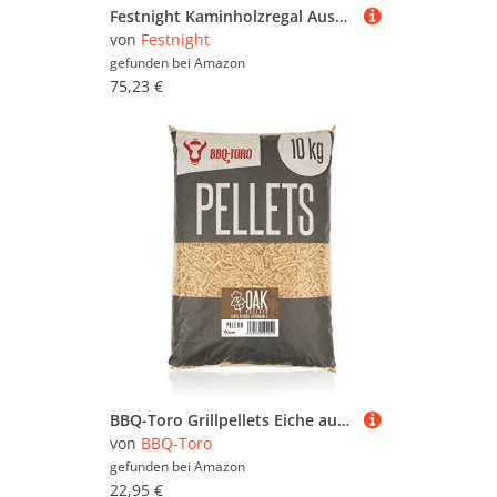
Festnight Kaminholzregal Aussen Brennholzregal Metall Holzregal Kaminholz Holzlager Outdoor Holzunterstand für Kaminholz Brennholzlager Innen Kaminholzunterstand 120x45x210 cm
von
Festnight
gefunden bei
Amazon
75,23 €
BBQ-Toro Grillpellets Eiche aus 100% Eichenholz | 10 kg | Eichenpellets für Grill, Smoker, Pellet-Pizzaofen und Heizungsanlagen | Grillpellets Smoker, Holzpellets Smoker, Pellets zum Heizen
von
BBQ-Toro
gefunden bei
Amazon
22,95 €