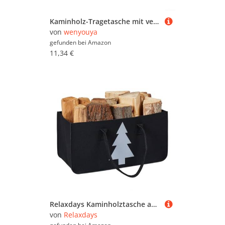
Kaminholz-Tragetasche mit verstärktem, strapazierfähigem Segeltuch, gepolsterten Griffen und selbststehender Struktur für einfachen Transport und Lagerung von Brennholz (grün)
von
wenyouya
gefunden bei
Amazon
11,34 €
Relaxdays Kaminholztasche aus Filz, 28l Volumen, XXL Filztasche, Tannenbaum-Motiv, für Kaminholz, Holzkorb, schwarz/weiß
von
Relaxdays