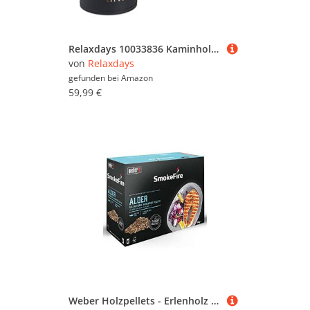
Relaxdays 10033836 Kaminholzkorb 3er Set, für Kaminholz, Anmachholz & Streichhölzer, Holzkorb Metall, Ø 37/19 / 6,5 cm, schwarz
von
Relaxdays
gefunden bei
Amazon
59,99 €
Weber Holzpellets - Erlenholz (8kg), perfekt zum Räuchern von Fisch, 100% natürliche Holzpellets, EU-Produkt, nachhaltig gewonnen, FSC zertifiziertes Holz (18290)