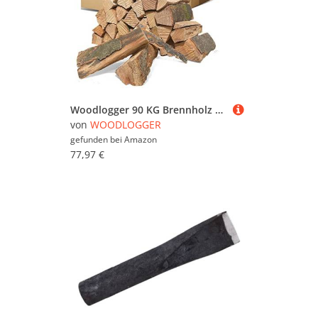
Woodlogger 90 KG Brennholz aus Buche I trockenes Kaminholz I ofenfertiges Feuerholz I reines Buchenholz I Holz für Kaminofen, Lagerfeuer, Feuerschalen, Ofen I Grillholz (Holz-Scheitlänge: 25 cm)
von
WOODLOGGER
gefunden bei
Amazon
77,97 €