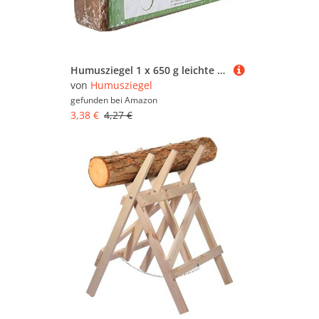
Humusziegel 1 x 650 g leichte torffreie Blumenerde Kokoserde Kokosfaser Brikett Kokosfasersubstrat Blumenerde Kokos Anzuchterde Aussaaterde Pflanzerde Kokoshumus für Beet und Blumenkasten
von
Humusziegel
gefunden bei
Amazon
3,38 €
4,27 €