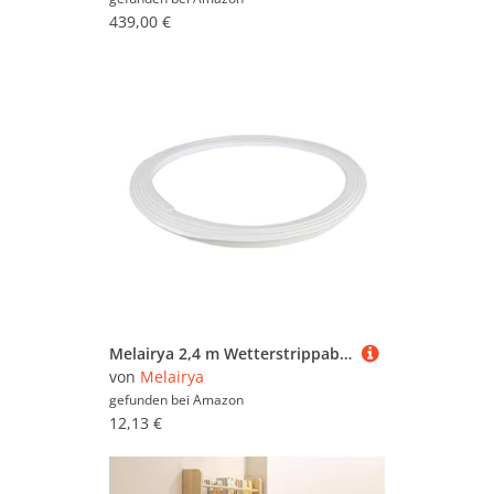
439,00 €
Melairya 2,4 m Wetterstrippabdichtstreifen für Türen, Schranktüren, Schiebetüren, Bücherregal, Möbel - Türdichtung aus Thermoplastischem Elastomer (TPE) - Weiß
von
Melairya
gefunden bei
Amazon
12,13 €