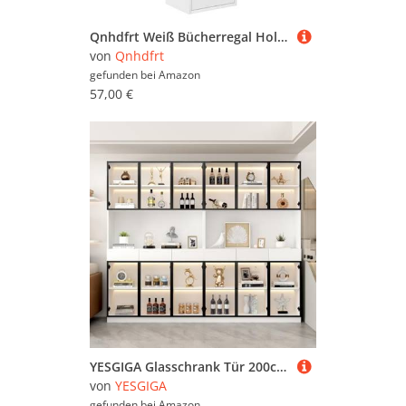
Qnhdfrt Weiß Bücherregal Holzwerkstoff Schmal Hoch 31x24x77 cm mit Tür Flexibler Einbau Vielseitig für Bücher Deko im Wohnzimmer Büro
von
Qnhdfrt
gefunden bei
Amazon
57,00 €
YESGIGA Glasschrank Tür 200cm hoch Weißer Vitrinenschrank mit Lichtern, Multi Storage Bücherregal für Sammlung Schlafzimmer Wohnzimmer Büro (30X240X200 cm)
von
YESGIGA
gefunden bei
Amazon