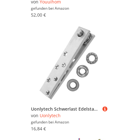
von
Youuihom
gefunden bei
Amazon
52,00 €
Uonlytech Schwerlast Edelstahl Drehbare Unsichtbare Türscharnier Verdeckte Pivot Türbeschläge Für Bücherregal Geheime Tür
von
Uonlytech
gefunden bei
Amazon
16,84 €