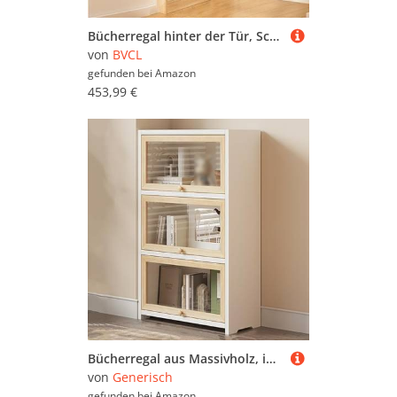
Bücherregal hinter der Tür, Schmales Bücherregal aus Holz mit Haken, 178cm Höhe, Platzsparend für Schlafzimmer, Wohnzimmer, Büro(4 Hooks,Width 80cm)
von
BVCL
gefunden bei
Amazon
453,99 €
Bücherregal aus Massivholz, industrieller Aufbewahrungsschrank mit nach innen klappbarer Tür, bodenstehendes Display für vielseitige Aufbewahrung im Schlafzimmer, Büro, Küche, Wohnzimmer
von
Generisch
gefunden bei
Amazon