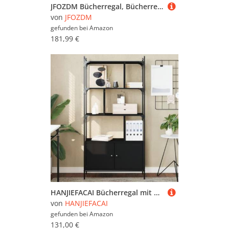
JFOZDM Bücherregal, Bücherregal Kinderzimmer, Bücherregal Kinder, 3/4/5/6 Aufbewahrungsregal, Kippschutz/Platz sparen, Bücherregal Hinter der Tür für Wohnzimmer/Home/Office/Schlafzimmer
von
JFOZDM
gefunden bei
Amazon
181,99 €
HANJIEFACAI Bücherregal mit Türen Schwarz 76,5x30x154,5 cm Holzwerkstoff Small Bookcase Bookcase Small Bookshelf Shelf Organizer für Balkon Arbeitszimmer Flur Wohnzimmer
von
HANJIEFACAI
gefunden bei
Amazon
131,00 €