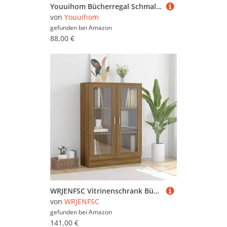
Youuihom Bücherregal Schmal Schrank Altholz-Optik Holzwerkstoff 102 cm Hoch Aufbewahrung mit Türen 40x24x102 cm für Wohnzimmer Küche Abstellraum
von
Youuihom
gefunden bei
Amazon
88,00 €
WRJENFSC Vitrinenschrank Bücherregal Braun Eiche-Optik Holzwerkstoff Glas 82,5x30,5x115cm Mit 3 Fächern und 2 Türen für Wohnzimmer Deko Aufbewahrung
von
WRJENFSC
gefunden bei
Amazon
141,00 €