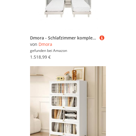
Dmora - Schlafzimmer komplett mit Kleiderschrank mit 6 Türen und zwei Einzelbetten, Bücherregal mit passenden Schubladen, Made in Italy, cm 313x212h247, Farbe Weiß und Ulme
von
Dmora
gefunden bei
Amazon
1.518,99 €