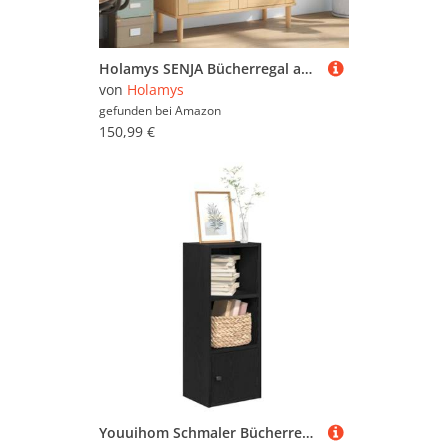
Holamys SENJA Bücherregal aus massivem Kiefernholz, Braun, Rattan-Look Türen, 90x35x130 cm, vielseitiger Stauraum für Bücher & Deko, UV-Lackierung für luxuriöse Oberfläche
von
Holamys
gefunden bei
Amazon
150,99 €
Youuihom Schmaler Bücherregal Schwarz Eichen-Optik Holzwerkstoff 31x24x77 cm mit Tür Flexibler Montage für Bücher Deko Wohnzimmer Büro