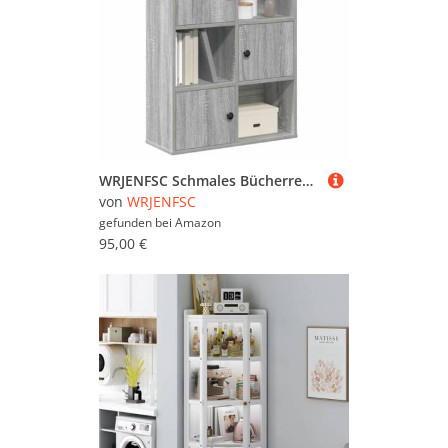
WRJENFSC Schmales Bücherregal Grau Sonoma 60x24x76,5 cm Holzwerkstoff Regalschrank mit Tür für Wohnzimmer, Büro oder Balkon
von
WRJENFSC
gefunden bei
Amazon
95,00 €