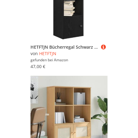
HETFTJN Bücherregal Schwarz Eichenoptik Holzwerkstoff 31x24x52 cm Schmales Regal mit Tür Flexibler Einbau für Wohnzimmer Büro und Flur
von
HETFTJN
gefunden bei
Amazon
47,00 €