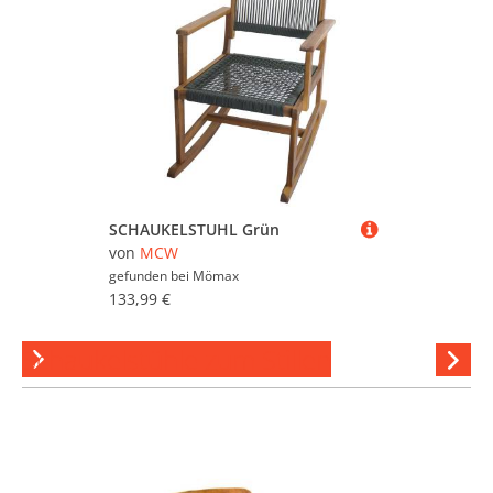
SCHAUKELSTUHL Grün
von
MCW
gefunden bei
Mömax
133,99 €
Schaukelstühle zum Stillen
Hi
stöber