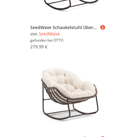
SeedWave Schaukelstuhl Übergroß mit PE-Rattan-Geflecht, 15 cm dickem Olefin-Fleece-Kissen, Lounge-Stuhl für Innen- und Außenbereich, Stilvolle Eierschalenform
von
SeedWave
gefunden bei
OTTO
279,99 €