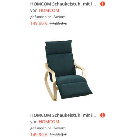
HOMCOM Schaukelstuhl mit in 5 Positionen verstellbarer Fußstütze, Schaukelstuhl mit Holzarmlehnen, doppellagige Polsterung, breiter Sitz, hohe Rückenlehne für Wohnzimmer, Schlafzimmer, Hellgrau Aosom
von
HOMCOM
gefunden bei
Aosom
149,90 €
172,90 €
HOMCOM Schaukelstuhl mit in 5 Positionen verstellbarer Fußstütze, Schaukelstuhl mit Holzarmlehnen, doppelt gepolstert, breiter Sitz, hoher Rücken für Wohnzimmer, Schlafzimmer, Dunkelgrün Aosom
von
HOMCOM
gefunden bei
Aosom
149,90 €
172,90 €