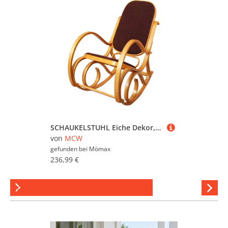
SCHAUKELSTUHL Eiche Dekor, Dunkelbraun
von
MCW
gefunden bei
Mömax
236,99 €
Schaukelstühle aus Rattan
Hi
stöber