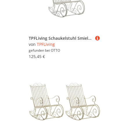
TPFLiving Schaukelstuhl Smiela (Schwingstuhl - Relaxstuhl - Lehnstuhl), Gestell: Eisen lackiert - Sitzfläche: Eisen Antik-Weiß
von
TPFLiving
gefunden bei
OTTO
125,45 €