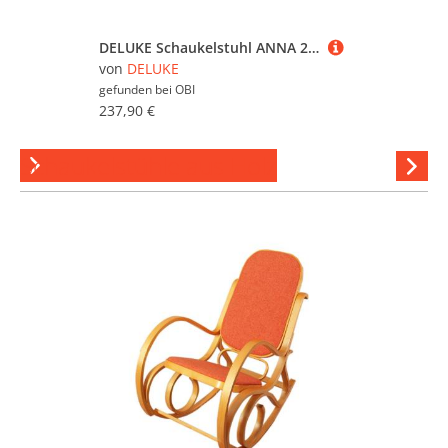
DELUKE Schaukelstuhl ANNA 2er Set Antik Outdoor 56x90x94cm Metall Antik-Creme Gartenstuhl Liegestuhl Relaxstuhl Garten Terrasse
von
DELUKE
gefunden bei
OBI
237,90 €
Schaukelstühle aus Holz
Hi
stöber