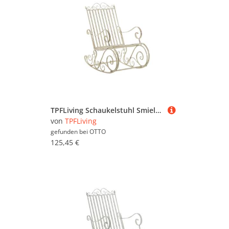
TPFLiving Schaukelstuhl Smiela (Schwingstuhl - Relaxstuhl - Lehnstuhl), Gestell: Eisen lackiert - Sitzfläche: Eisen Antik-Creme
von
TPFLiving
gefunden bei
OTTO
125,45 €