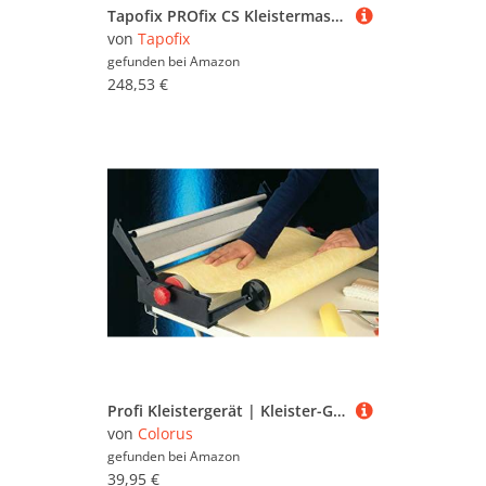
Tapofix PROfix CS Kleistermaschiene Tapeziergerät
von
Tapofix
gefunden bei
Amazon
248,53 €
Profi Kleistergerät | Kleister-Gerät für Tapeten mit maximal 60 cm Bahnbreite | Tapeziermaschine mit Rollenhalter | Tapeziergerät Kleister-Maschine | Tapetenkleistergerät Tapezierbedarf
von
Colorus
gefunden bei
Amazon
39,95 €