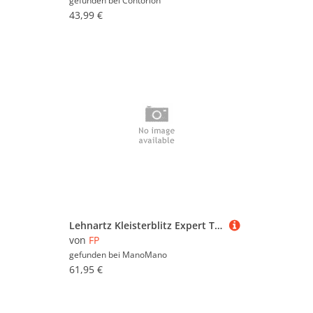
gefunden bei
Contorion
43,99 €
Lehnartz Kleisterblitz Expert Tapetenkleistergerät
von
FP
gefunden bei
ManoMano
61,95 €