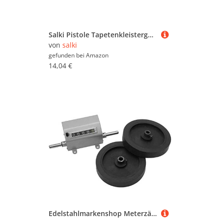
Malerwerkzeuge (409.557)
Pinselreiniger (339)
Raufasertapeten (742)
Salki Pistole Tapetenkleistergerät Silikon-Heiß, 240 V, 8501050 70 wattsW, 240 voltsV
Scheren, Schaber & Messer
von
salki
(677)
gefunden bei
Amazon
14,04 €
Schleifpapier & Schleifklötze
(115.254)
Schutzkleidung (3)
Silikon & Acryl (526)
Spachtel, Spachtelmasse &
Füllstoffe (5.486)
Tapeten in Steinoptik (3.120)
Tapetenwolf &
Tapetenablöser (272)
Tapeziertische (1.501)
Türdichtungen &
Fensterdichtungen (1.404)
Verlängerungsstangen (1.507)
Edelstahlmarkenshop Meterzähler Folien Kabel Drähte Angelschnur Kleistermaschine Teppich Universal