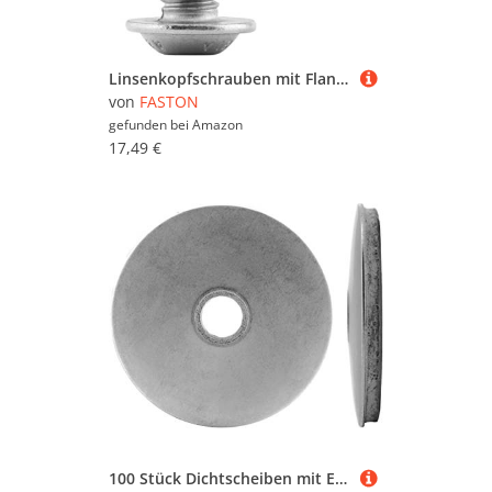
Linsenkopfschrauben mit Flansch und Innensechskant M8x10 rostfreier Edelstahl (50 Stück) Linsenkopf Flachkopfschrauben FASTON®
von
FASTON
gefunden bei
Amazon
17,49 €
100 Stück Dichtscheiben mit EPDM 13x29 für M12 Schrauben Edelstahl A2 V2A Neopren Dichtung Unterlegscheiben Dichtscheibe für Spenglerschrauben FASTON