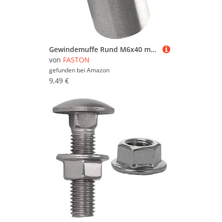
Gewindemuffe Rund M6x40 mm aud Edelstahl A2 V2A (4 Stück) Einschraubmutter Einschraubmuffen
von
FASTON
gefunden bei
Amazon
9,49 €