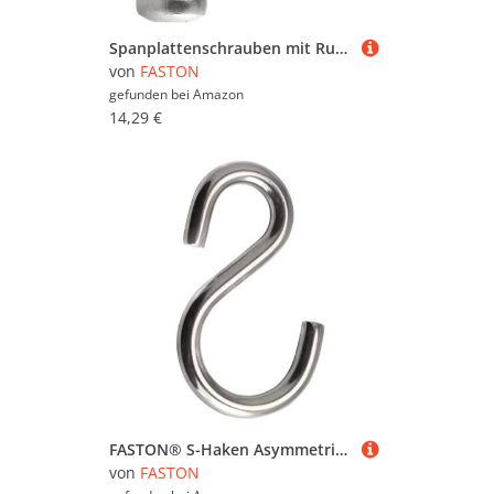
Spanplattenschrauben mit Rundkopf 3x16 verstärkter Kopf TORX aus Edelstahl (100 Stück) FASTON®
von
FASTON
gefunden bei
Amazon
14,29 €
FASTON® S-Haken Asymmetrisch 3 mm Edelstahl A2 V2A (5 Stück) Kleiderhaken Küchenhaken Kleiderbügel S-förmiger Haken
von
FASTON