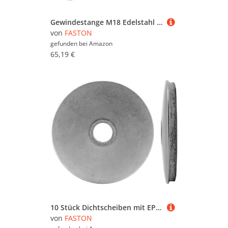
Gewindestange M18 Edelstahl (4 Stück) Gewindestangen 1 Meter Gewindestifte 1000 mm FASTON®
von
FASTON
gefunden bei
Amazon
65,19 €
10 Stück Dichtscheiben mit EPDM 6,2x16 für M6 Schrauben Edelstahl A2 V2A Neopren Dichtung Unterlegscheiben Dichtscheibe für Spenglerschrauben FASTON
von
FASTON