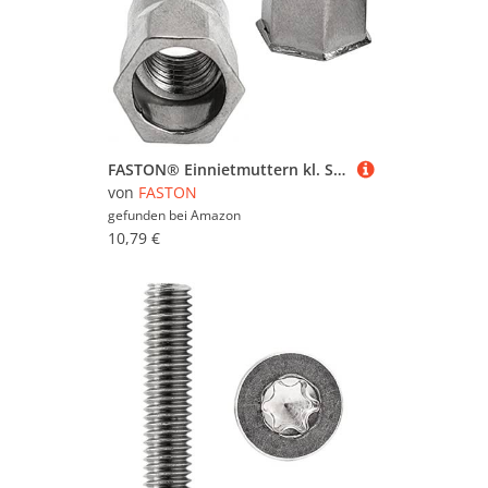
FASTON® Einnietmuttern kl. Senkkopf, Teilsechskantschaft offen 6x16 mm Edelstahl A2 V2A (10 Stück) Senkmutter Teilsechskant Sechskant Nietmuttern Blindnietmutter
von
FASTON
gefunden bei
Amazon
10,79 €