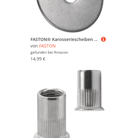
FASTON® Karosseriescheiben 6,4x50 mm Edelstahl A2 V2A (25 Stück) DIN 9022 Große Unterlegscheiben Beilagscheiben Kotflügelscheiben rostfrei
von
FASTON
gefunden bei
Amazon
14,99 €