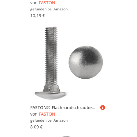
von
FASTON
gefunden bei
Amazon
10,19 €
FASTON® Flachrundschrauben Schlossschrauben M8x110 mm Edelstahl A2 V2A (1 Stück) mit Vierkantansatz DIN 603 Flachrundkopf Schrauben Schloßschrauben Vollgewinde
von
FASTON
gefunden bei
Amazon
8,09 €