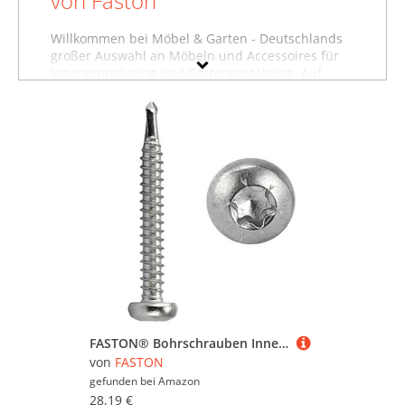
von Faston
Willkommen bei Möbel & Garten - Deutschlands
großer Auswahl an Möbeln und Accessoires für
Inneneinrichtung und Gartengestaltung. Auf
dieser Seite finden Sie Baumarktartikel,
Gartenausstattung und weitere Produkte von
Faston. Wollen Sie sich inspirieren lassen und
stöbern, oder suchen Sie etwas ganz bestimmtes?
Vielleicht finden Sie es in einer unserer
Möbelfachabteilungen, zum Beispiel im Bereich
Baumarktartikel von Faston
, unter
Gartenausstattung von Faston
oder in der
Abteilung für
Gartenmöbel von Faston
. Nutzen
Sie auch die Filter auf dieser Seite, um gezielt
nach Produkten in bestimmten Farben,
Preisbereichen oder nach reduzierten Möbeln zu
suchen. Stöbern Sie in aller Ruhe und lassen Sie
sich inspirieren - wir wünschen Ihnen viel Spaß
dabei!
FASTON® Bohrschrauben Innensechsrund 4,8x45 mm mit Linsenkopf Form M Edelstahl A2 V2A (100 Stück) DIN 7504 TORX Selbstschneidend Schnellbauschrauben Selbstschneidende für Weichmetalle (z.B. Aluminium)
von
FASTON
gefunden bei
Amazon
28,19 €