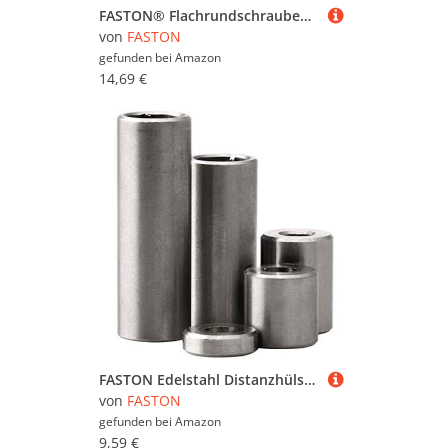
FASTON® Flachrundschrauben mit Sechskantmuttern mit Flansch und Sperrverzahnung M6x12 Vollgewinde (20 Stück) Edelstahl A2 (V2A) Schlossschraube Flanschmuttern DIN 603 / DIN 6923
von
FASTON
gefunden bei
Amazon
14,69 €
FASTON Edelstahl Distanzhülsen M7/M8 Ø innen 8 mm (4 Stück) Edelstahlhülse Hülsen aus Edelstahl A2 Abstandshülsen Distanzbuchsen Distanzrohr Ø Außen 10 mm Länge 15 mm
von
FASTON
gefunden bei
Amazon
9,59 €