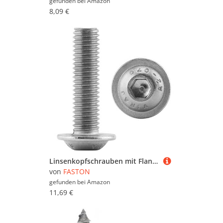
gefunden bei
Amazon
8,09 €
Linsenkopfschrauben mit Flansch und Innensechskant M4x20 rostfreier Edelstahl (25 Stück) Linsenkopf Flachkopfschrauben FASTON®
von
FASTON
gefunden bei
Amazon
11,69 €