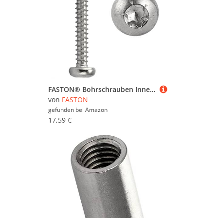
FASTON® Bohrschrauben Innensechsrund 4,2x13 mm mit Linsenkopf Form M Edelstahl A2 V2A (100 Stück) DIN 7504 TORX Selbstschneidend Schnellbauschrauben Selbstschneidende für Weichmetalle (z.B. Aluminium)
von
FASTON
gefunden bei
Amazon
17,59 €