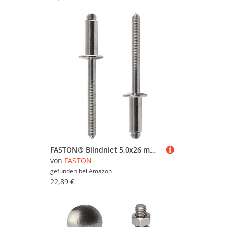
FASTON® Blindniet 5,0x26 mm mit Flachkopf Edelstahl A2 V2A (50 Stück) DIN 7337 Nieten Niet Popnieten Flachkopfnieten Rostfrei Blindniete Dichtblindniet
von
FASTON
gefunden bei
Amazon
22,89 €