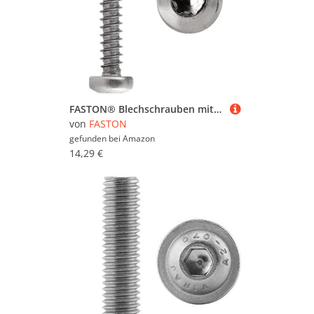
FASTON® Blechschrauben mit Linsenkopf und Innensechsrund TX 5,5x70 mm ISO 14585 Edelstahl A2 V2A (30 Stück) Torx Form C mit Spitze Selbstschneidend DIN 7981
von
FASTON
gefunden bei
Amazon
14,29 €