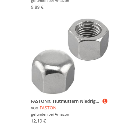
gefunden bei
Amazon
9,89 €
FASTON® Hutmuttern Niedrige Form M14 (2 Stück) DIN 917 aus Edelstahl A2 V2A Sechskant Hutmutter Edelstahlmuttern Sechskantmuttern Kappenmuttern Sechskant-Hutmuttern
von
FASTON
gefunden bei
Amazon
12,19 €