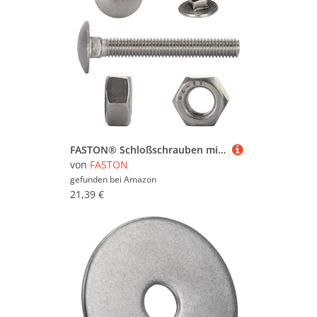
FASTON® Schloßschrauben mit Sechskantmuttern M8x60 Vollgewinde (20 Stück) Edelstahl A2 (V2A) Schlossschrauben Flachrundkopf Muttern DIN 603 / DIN 934
von
FASTON
gefunden bei
Amazon
21,39 €