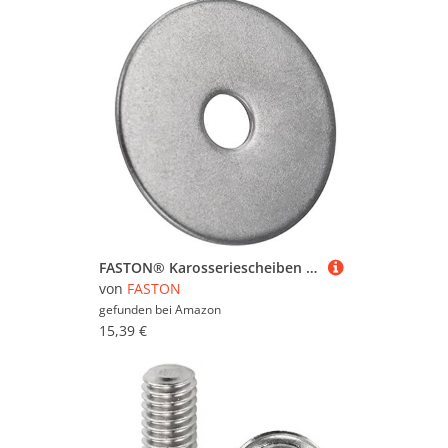
FASTON® Karosseriescheiben 8,4x55 mm Edelstahl A2 V2A (25 Stück) DIN 9022 Große Unterlegscheiben Beilagscheiben Kotflügelscheiben rostfrei
von
FASTON
gefunden bei
Amazon
15,39 €