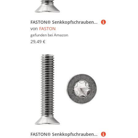
FASTON® Senkkopfschrauben M2x12 mit Innensechsrund"TX" DIN 965 Edelstahl A2 V2A (200 Stück) Kreuzschlitzschraube Senkkopf Schrauben Gewindeschrauben Vollgewinde (ISO 7046)
von
FASTON
gefunden bei
Amazon
29,49 €
FASTON® Senkkopfschrauben M4x35 mit Innensechsrund"TX" - T20 DIN 965 Edelstahl A2 V2A (30 Stück) Kreuzschlitzschraube Senkkopf Schrauben Gewindeschrauben Vollgewinde (ISO 7046)