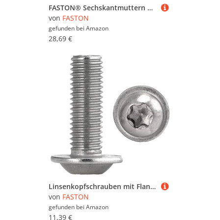
FASTON® Sechskantmuttern M12 Edelstahl A2 V2A (100 Stück) DIN 934 Mutter Sechskant Sechskant-Mutter für Gewindeschrauben (ISO 4032)
von
FASTON
gefunden bei
Amazon
28,69 €
Linsenkopfschrauben mit Flansch und Innensechsrund M8x18 Edelstahl (20 Stück) Linsenkopf Flachkopfschrauben FASTON
von
FASTON
gefunden bei
Amazon
11,39 €