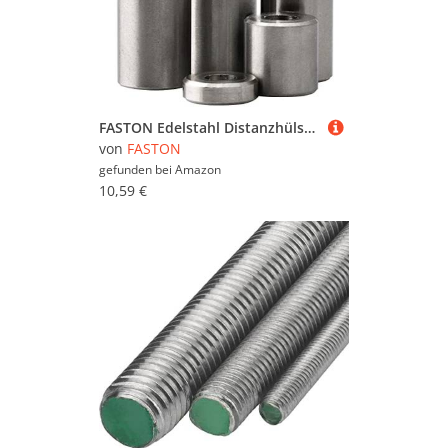
FASTON Edelstahl Distanzhülsen M6 Ø innen 6 mm (4 Stück) Edelstahlhülse Hülsen aus Edelstahl A2 Abstandshülsen Distanzbuchsen Distanzrohr Ø Außen 8 mm Länge 20 mm
von
FASTON
gefunden bei
Amazon
10,59 €