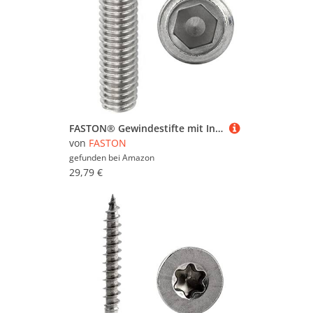
FASTON® Gewindestifte mit Innensechskant und Kegelkuppe M6x70 mm Edelstahl A2 V2A (50 Stück) DIN 913 (ISO 4026) Madenschrauben Gewindeschrauben Maden-Schrauben
von
FASTON
gefunden bei
Amazon
29,79 €