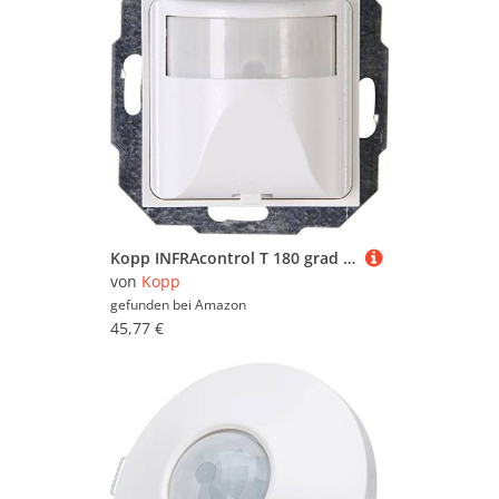
Kopp INFRAcontrol T 180 grad UP IP20, 1 Stück, rein/weiß, 805829013 Venedig/Athenis, Rein-weiß
von
Kopp
gefunden bei
Amazon
45,77 €