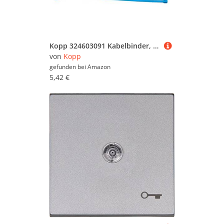
in bestimmten Farben, Preisbereichen oder nach
reduzierten Möbeln zu suchen. Stöbern Sie in
aller Ruhe und lassen Sie sich inspirieren - wir
wünschen Ihnen viel Spaß dabei!
Kopp 324603091 Kabelbinder, 50 Stück, je 10 Stück, 200 x 4.6 mm, blau/rot/gelb/grün/schwarz
von
Kopp
gefunden bei
Amazon
5,42 €