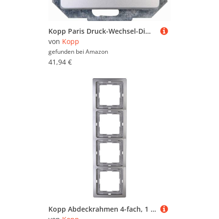
Kopp Paris Druck-Wechsel-Dimmer, Kombigerät, LED-Dimmer, für Glüh-Lampen, 230V Halogenlampen, Phasenanschnitt, RL 20-250W/VA, LED 3-35W, 230 V~, 50Hz, silber, 843420087
von
Kopp
gefunden bei
Amazon
41,94 €
Kopp Abdeckrahmen 4-fach, 1 Stück, Platin, 400443067 Venedig