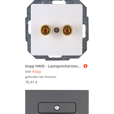
Kopp HK05 - Lautsprechersteckdose, 4mm Bananenstecker/Lautsprecherkabel bis 16mm², Farbe: arktisweiß, 5er Pack, 921502009
von
Kopp
gefunden bei
Amazon
70,91 €