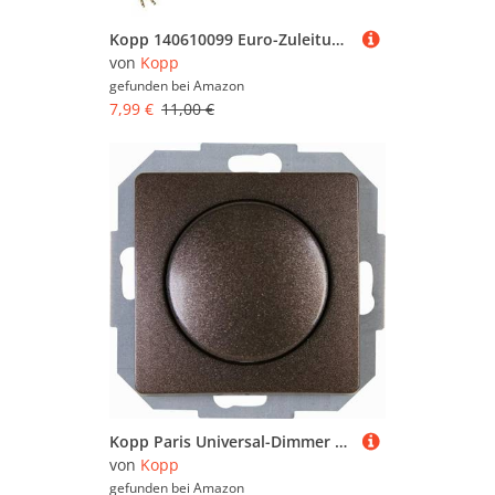
Kopp 140610099 Euro-Zuleitung 2 m, transparent
von
Kopp
gefunden bei
Amazon
7,99 €
11,00 €
Kopp Paris Universal-Dimmer mit Druck-Wechsel-Schalter für LED, Phasenan- und Phasenabschnitt, LED 3-100 Watt, Glühlampen 10-250 Watt, palisander-braun, 846026084
von
Kopp
gefunden bei
Amazon