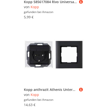
Kopp 585617084 Rivo Universalschalter (Aus- und Wechselschalter), rein-weiß, 1 stck.
von
Kopp
gefunden bei
Amazon
5,99 €
Kopp anthrazit Athenis Unterputz-Feuchtraum Schutzkontakt-Steckdose, 954015084 & Athenis Unterputz-Feuchtraum 1-Fach Rahmen, anthrazit, 402115085
von
Kopp
gefunden bei
Amazon
14,63 €