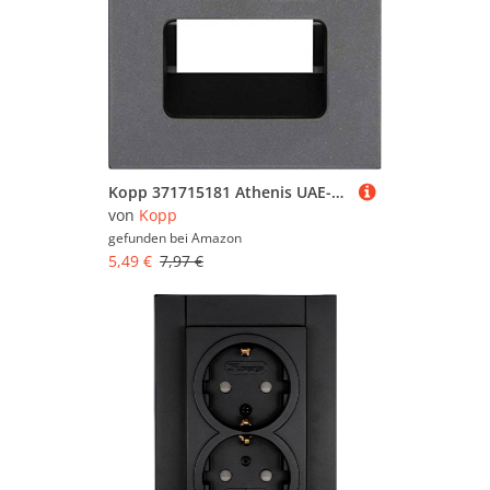
Kopp 371715181 Athenis UAE-Abdeckung, anthrazit
von
Kopp
gefunden bei
Amazon
5,49 €
7,97 €