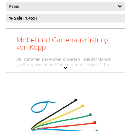
Preis
% Sale (1.459)
Möbel und Gartenausrüstung
von Kopp
Willkommen bei Möbel & Garten - Deutschlands
großer Auswahl an Möbeln und Accessoires für
Inneneinrichtung und Gartengestaltung. Auf
dieser Seite finden Sie Baumarktartikel,
Garderoben und weitere Produkte von Kopp.
Wollen Sie sich inspirieren lassen und stöbern,
oder suchen Sie etwas ganz bestimmtes?
Vielleicht finden Sie es in einer unserer
Möbelfachabteilungen, zum Beispiel im Bereich
Baumarktartikel von Kopp
, unter
Garderoben von
Kopp
oder in der Abteilung für
Gartenausstattung von Kopp
. Nutzen Sie auch die
Filter auf dieser Seite, um gezielt nach Produkten