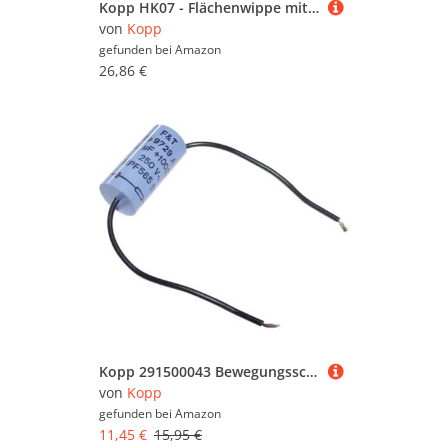
Kopp HK07 - Flächenwippe mit Linse und Symbol Schlüssel, Farbe: Stahl, 5er Pack, 490463002
von
Kopp
gefunden bei
Amazon
26,86 €
Kopp 291500043 Bewegungsschalter RC-Glied, schwarz, (ø x l) 16 mm x 34 mm
von
Kopp
gefunden bei
Amazon
11,45 €
15,95 €