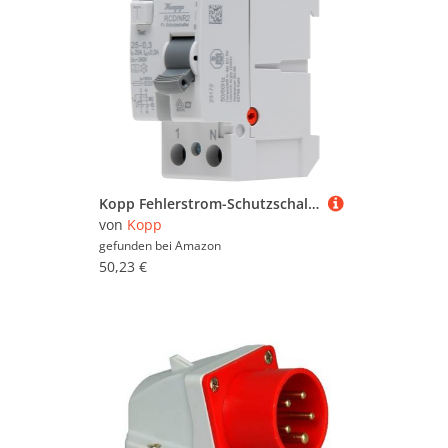
Kopp Fehlerstrom-Schutzschalter, RCD, 25 A, 300mA, 2-polig, 752523093
von
Kopp
gefunden bei
Amazon
50,23 €