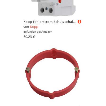
Kopp Fehlerstrom-Schutzschalter, RCD, 25 A, 300mA, 2-polig, 752523093
von
Kopp
gefunden bei
Amazon
50,23 €