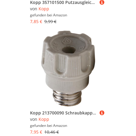
Kopp 357101500 Putzausgleichsring für Schalterdose, ø 60 mm, Profi-Pack: 15-Stück im Beutel
von
Kopp
gefunden bei
Amazon
7,85 €
9,99 €
Kopp 213700090 Schraubkappe für Sicherungseinsatz (5-Stück) D 01 Sockel E14, 2-16 A
von
Kopp
gefunden bei
Amazon
7,95 €
10,46 €