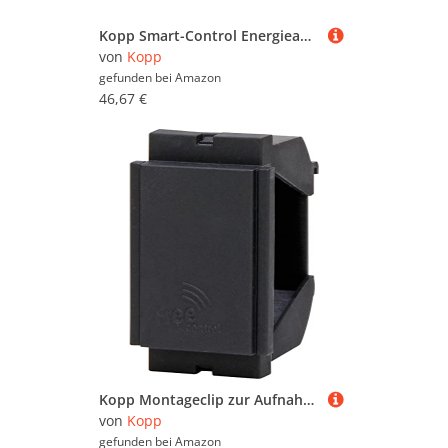
Kopp Smart-Control Energieautarker Bluetooth-Bewegungsmelder, mit passivem Infrarot-Sensor zur Bewegungs- und Helligkeitserkennung, Smart-Home, 833902014
von
Kopp
gefunden bei
Amazon
46,67 €
Kopp Montageclip zur Aufnahme von Funk-Empfängern (Unterputz), zur Montage auf Hutschienen, 4er Pack, 341701024
von
Kopp
gefunden bei
Amazon