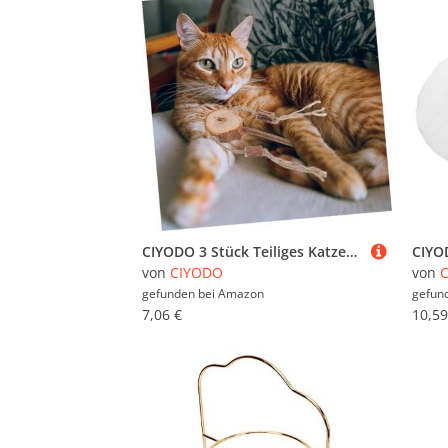
CIYODO 3 Stück Teiliges Katzenspielzeug Interaktiv Robust für Kätzchen und Katzen zur Zahnreinigung und Spielspaß zur Stressreduktion und Stärkung der Bindung
von
CIYODO
von
gefunden bei
Amazon
gefun
7,06 €
10,59