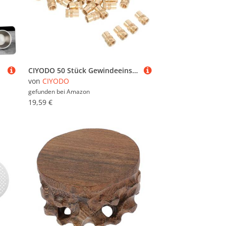
CIYODO 50 Stück Gewindeeinsätze aus Messing Diagonale Rändelung Hitzegehärtete Einschraubmuttern Druck Mechanische Montage und DIY Verbesserte Stabilität und Rutschfestes Design
von
CIYODO
gefunden bei
Amazon
19,59 €