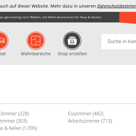
auch auf dieser Website. Mehr dazu in unseren
Datenschutzbestim
ps gleichzeitig nach Möbeln und Wohn-Accessoires für Haus & Garten.
bel
Wohnbereiche
Shop erstellen
fzimmer (228)
Esszimmer (482)
immer (303)
Arbeitszimmer (713)
e & Keller (1.095)