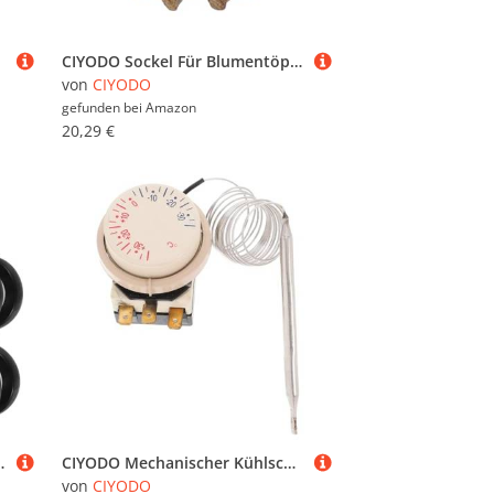
CIYODO Sockel Für Blumentöpfe Runder Untersatz Aus Naturmaterial Dicker Und Stabil Für Innenbereich Sauber Und Ordentlich Als Geschenk
von
CIYODO
gefunden bei
Amazon
20,29 €
 Schwenkbar Ersatzräder für Kinderwagen und Lauflernhilfen
CIYODO Mechanischer Kühlschrankthermostat mit Einstellbarem Drehknopf Temperaturregelung bis Vielseitig für Gefrierschränke Kühl Frischhalteschränke Einfache Bedienung und Präzise
von
CIYODO