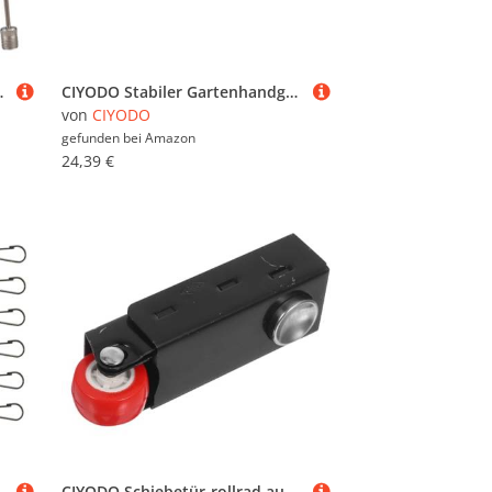
e und Amerikanische Ventile Vielseitig Leicht und
CIYODO Stabiler Gartenhandgabel Ersatzkopf Zähne für Unkrautjäten und Bodenlockerung Langlebiges Kultivator Werkzeug für Effiziente Garten und Rasenpflege Leicht zu Reinigen und
von
CIYODO
gefunden bei
Amazon
24,39 €
asse Selbstrotierend Geräuscharm zum Aufhängen von Windchimes und
CIYODO Schiebetür-rollrad aus Schrauben Präzise Richtungsführung Robuster Türschienen-support Anti-sinken Türrollen Ersatz für Gleitende Türen