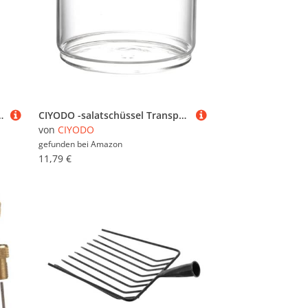
Reisen Und Outdoor Kompakter Schneller Wasseranalyseset Für Mineral- Und Gefiltertes
CIYODO -salatschüssel Transparent Stapelbar Dessertschale Aus Für Obst Und Snacks Obstbehälter Mit Einfacher Sicht Inhalt
von
CIYODO
gefunden bei
Amazon
11,79 €