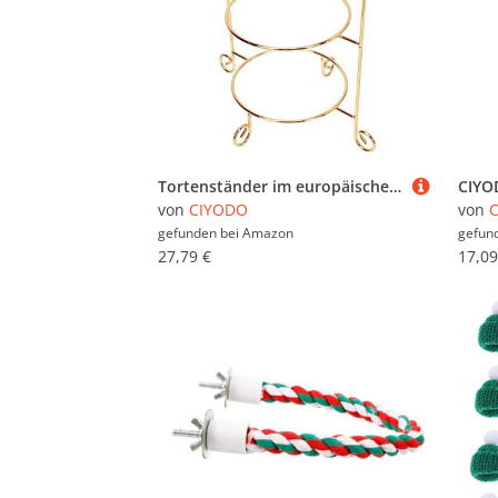
Tortenständer im europäischen Stil mit Tellern und doppeltem Präsentationsständer für Hotels und Hochzeiten
von
CIYODO
von
gefunden bei
Amazon
gefun
27,79 €
17,09