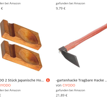
den bei
Amazon
gefunden bei
Amazon
 €
9,79 €
CIYODO 2 Stück Japanische Holz Essstäbchenhalter Kreativer Stäbchenhalter und Tischdekoration Kompakter Praktischer Chopstick Rest für Essstäbchen Löffel Gabeln Dekoratives Küchenzubehör
-gartenhacke Tragbare Hacke Gartenwerkzeug Gartengerät Gemüseanbauhacke Pflanzhacke Gart
CIYODO
von
CIYODO
den bei
Amazon
gefunden bei
Amazon
€
21,89 €