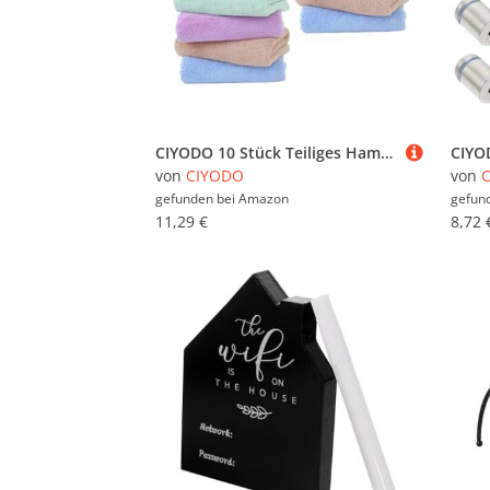
CIYODO 10 Stück Teiliges Hamsterweichbettwäsche Flauschige Fleece Matten als Absorbierende Käfigeinlagen für Meerschweinchen Hamster und Kleine Haustiere Waschbare Vielseitige
von
CIYODO
von
gefunden bei
Amazon
gefun
11,29 €
8,72 