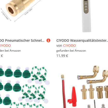
CIYODO Pneumatischer Schnellkupplungsschlauch Innengewinde Messing Schnellverbinder für Industrie Kfz reparatur und Heimwerker mit Hoher Verschleißfestigkeit und Langlebiger Bauweise
CIYODO Wasserqualitätstester Pen Hochpräziser Elektronischer Wasseranalysator Tragbar Für Haushalt 
CIYODO
von
CIYODO
den bei
Amazon
gefunden bei
Amazon
 €
11,99 €