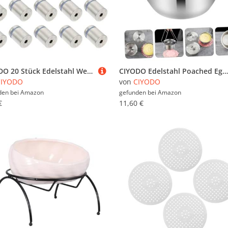
CIYODO 20 Stück Edelstahl Werbeschrauben Abstandshalter Nägel für Glas und Schilder Montage Langlebig Stabil Vielseitig Einsetzbar für Wanddekoration und Werbetafeln
CIYODO Edelstahl Poached Egg Bowl mit Deckel Dickwandige Hohe Home Kitchen Egg Custard Schale Vielseitig als Gedämpfte Eier Salatschüssel Leicht und Spülmaschinenfest
CIYODO
von
CIYODO
den bei
Amazon
gefunden bei
Amazon
€
11,60 €