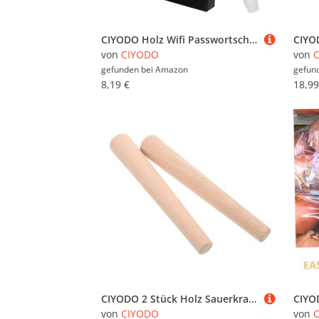
CIYODO Holz Wifi Passwortschild mit Ständer Abwischbare Kreidetafel für Zuhause und Büro Stilvolles Wifi Passwort Display Board Vielseitig für Bar Hotel und Arbeitsplatz
von
CIYODO
von
gefunden bei
Amazon
gefun
8,19 €
18,99
CIYODO 2 Stück Holz Sauerkraut Stampfer Ergonomisch Holzpestle Fermentationstamper Robust Gemüsepressgerät Für Mason-gläser und Fermentationsgefäße Multifunktionales Küchenwerkzeug
von
CIYODO
von