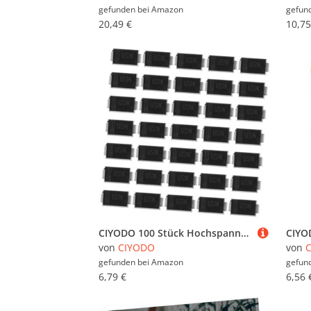
gefunden bei
Amazon
gefun
20,49 €
10,75
CIYODO 100 Stück Hochspannungs Gleichrichterdiode Sma Surface Mount Ersatzdiode für Elektronische Geräte Zuverlässiger Barrier Rectifier
von
CIYODO
von
gefunden bei
Amazon
gefun
6,79 €
6,56 