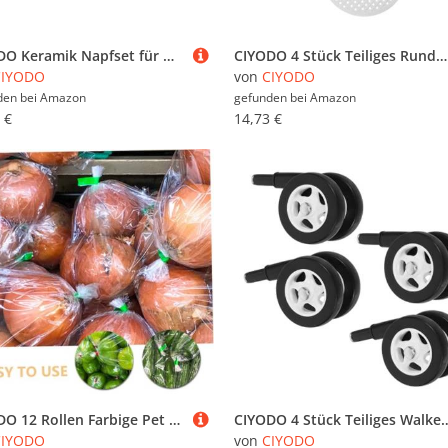
CIYODO Keramik Napfset für Haustiere mit Stabilem Eisenrahmen Erhöhtes Fress Wassernapf Zartem Rosa rutschfest Leicht zu Reinigen für Katzen und Hunde
CIYODO 4 Stück Teiliges Runde Gummimatten als Spüle Schutzmatten Rutschfeste Abtropfmatten für Küchentheke Vielseitige Geschirr Trockenmatten zur Kratz Bruchvermeidung Flexibel Rollbar
CIYODO
von
CIYODO
den bei
Amazon
gefunden bei
Amazon
 €
14,73 €
CIYODO 12 Rollen Farbige Pet Verpackungsband für Beutelverschluss Supermarkt Bindemaschine Obst Gemüse Versiegelt Strapazierfähiges Klebeband
CIYODO 4 Stück Teiliges Walker Räder Leise Abnehmbare Kunststoffrollen mit Plug Design Installieren
CIYODO
von
CIYODO