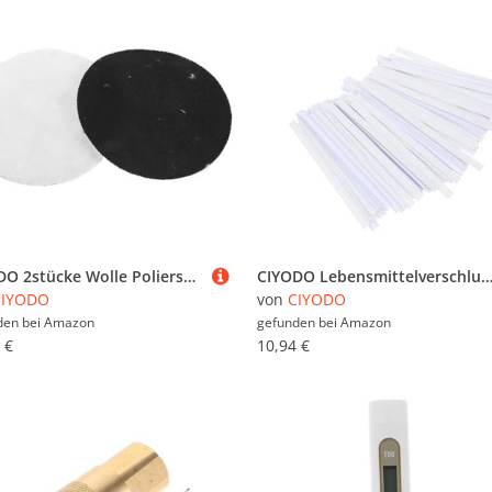
CIYODO 2stücke Wolle Polierscheibe Selbstklebende Polierscheiben Für Auto Holz Stein Ersatz-wollpolierpads Für Winkelschleifer Polierpads Für Bohrmaschinen Und Doppelschleifmaschinen
CIYODO Lebensmittelverschluss Clips Weiß Wiederverwendbare Beutelverschlüsse für Kaffee Tee Snackbeutel Praktische Frischhalteclips aus Langlebigem Material Sicher
CIYODO
von
CIYODO
den bei
Amazon
gefunden bei
Amazon
 €
10,94 €