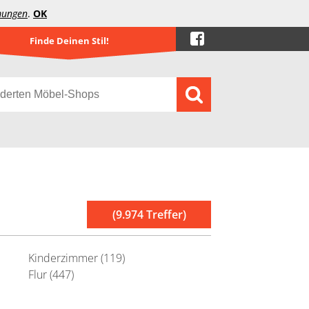
mungen
.
OK
Finde Deinen Stil!
(9.974 Treffer)
Kinderzimmer (119)
Flur (447)