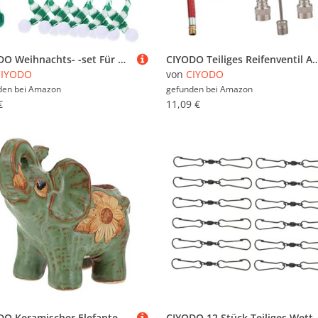
CIYODO Weihnachts- -set Für Weinflaschen 10 Stück Bären-schals Hüte Festliche Dekoration
CIYODO Teiliges Reifenventil Adapter Kompakte Luftdruckanschlüsse für Auto Motorrad und Fahrrad Geeignet für Britische Französisch
CIYODO
von
CIYODO
den bei
Amazon
gefunden bei
Amazon
€
11,09 €
CIYODO Keramischer Elefantenförmiger Sukkulententopf Atmungsaktiver Blumentopf Aus Hochwertiger Keramik Desktop-Dekoration Für Zuhause Und Büro Anlässen
CIYODO 12 Stück Teiliges Wetterfeste Edelstahl Swivel Clip Haken mit Lager für Windspiele Gartendeko Balkon Terr