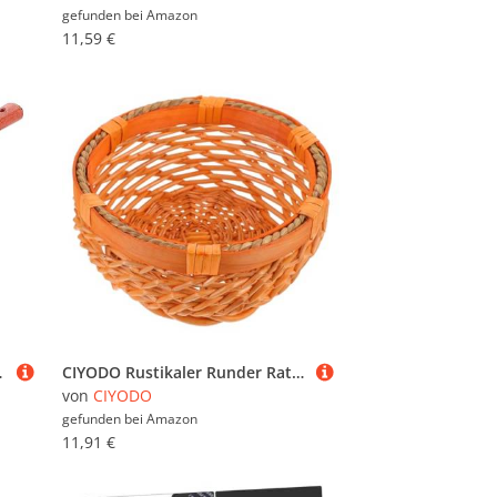
gefunden bei
Amazon
11,59 €
enhacke Grabwerkzeug
CIYODO Rustikaler Runder Rattankorb mit Großer Kapazität Vielseitiger Aufbewahrungskorb für Brot Obst und Snacks Handgeflochtenes Körbchen in Honigfarbe für Küche und Wohnzimmer
von
CIYODO
gefunden bei
Amazon
11,91 €