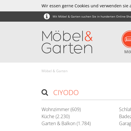
Wir essen gerne Cookies und verwenden sie 
Mit Möbel & Garten suchen Sie in hunderten Online-Sho
Mö
Möbel & Garten
CIYODO
Wohnzimmer (609)
Schla
Küche (2.230)
Badez
Garten & Balkon (1.784)
Garag