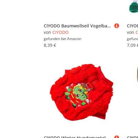
CIYODO Baumwollseil Vogelbarsch Kauspielzeug und Kletterseil für Wellensittiche und Papageien Bissfestes Spielzubehör für Käfig Dekorativer Papageienständer mit Krallenpflege
von
CIYODO
von
gefunden bei
Amazon
gefun
8,39 €
7,09 
CIYODO Winter Hundemantel Winddicht Atmungsaktiv Warmes Welpen Outfit für Kleine Hunde Neujahr Haustier Kleidung Kuschelige Outdoor Jacke für Kalte Bedingungen