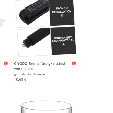
es Abdichten ohne
CIYODO Bremsflüssigkeitstester Pen mit Präziser Sensortechnologie zur Schnellen Erkennung von Wasseranteil in Bremsöl Hochempfindliches Bremsdiagnose testgerät für Zuverlässige
von
CIYODO
gefunden bei
Amazon
10,69 €