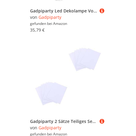
Gadpiparty Led Dekolampe Vogel Lichterkette 5 Stück Energiesparend Usb Betrieben Für Innen Und Außendekoration
von
Gadpiparty
gefunden bei
Amazon
35,79 €
Gadpiparty 2 Sätze Teiliges Set Beschichtete Diamant Papier Farbkarte Für Professionelle Schmuckbewertung Werkzeug Zur Farbkontrastbestimmung Und Schmuckidentifikation 10 Stück * 2
von
Gadpiparty
gefunden bei
Amazon