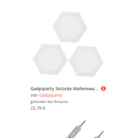
Gadpiparty 3stücke Malleinwand Mit Rahmen Vielseitige Leinwand Für Öl Und Acrylmalerei DIY-kunstartikel Leinwandweiß Für Heimdekoration Und Bastelprojekte
von
Gadpiparty
gefunden bei
Amazon
22,79 €