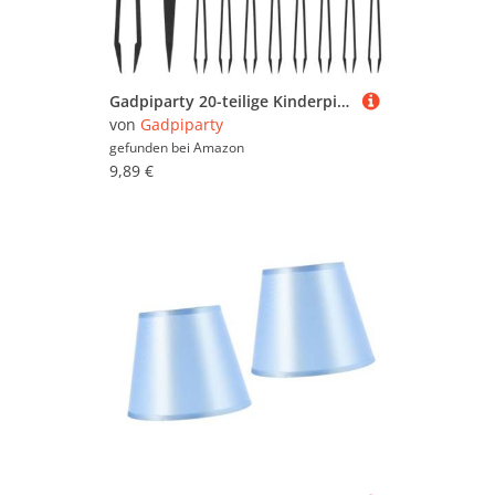
Preisbereichen oder nach reduzierten Möbeln zu
suchen. Stöbern Sie in aller Ruhe und lassen Sie
sich inspirieren - wir wünschen Ihnen viel Spaß
dabei!
Gadpiparty 20-teilige Kinderpinzetten: Kinder-Kunststoffpinzette zum Sortieren von Perlen mit gerader Spitze – Perlenwerkzeug für die Schmuckherstellung und zum Basteln
von
Gadpiparty
gefunden bei
Amazon
9,89 €