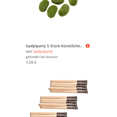
Gadpiparty 5 Stück Künstliche Moossteine Imitation Stein Dekoration für Bonsai Terrarien Garten und DIY Projekte Grüne Mooskugeln für Kreative Arrangements
von
Gadpiparty
gefunden bei
Amazon
7,59 €