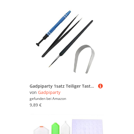
Gadpiparty 1satz Teiliger Tastatur Abzieher Kit Schlüsselcap Abzieher Pinzette Schmierbürste Für Mechanische Tastaturen Für Reparaturen Und Wartung
von
Gadpiparty
gefunden bei
Amazon
9,89 €