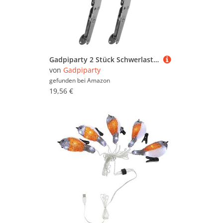
Gadpiparty 2 Stück Schwerlast-gaslift-scharniere mit Hydraulischem Dämpfer Flexibel Positionierbare Soft-close-stützen für Betten Schränke und Truhen Stabile Hebemechanismen
von
Gadpiparty
gefunden bei
Amazon
19,56 €