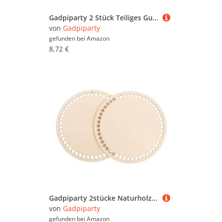
Gadpiparty 2 Stück Teiliges Gusseisen Ventil handrad Absperrventil Griff Außen Wasserhahn Ersatz Radgriff für Garten Bad Küche Vielseitig Verwendbar Robuste Verarbeitung
von
Gadpiparty
gefunden bei
Amazon
8,72 €
Gadpiparty 2stücke Naturholz Korbboden DIY Holz Basis Rund Für Häkeltaschen Und Bastelprojekte Vorbereitet Mit Löchern Zur Einfachen Verwendung
von
Gadpiparty
gefunden bei
Amazon