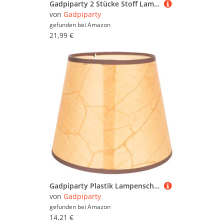
Gadpiparty 2 Stücke Stoff Lampe Shades Für Tisch Lampen Nacht Lampe Abdeckung Einfache Design Ersatz
von
Gadpiparty
gefunden bei
Amazon
21,99 €
Gadpiparty Plastik Lampenschirm Ersatzschirm Imitation Schaffell Optik Stabiler Lampenhalter Für Wandleuchten Wohnzimmer Schlafzimmer Hotel
von
Gadpiparty
gefunden bei
Amazon
14,21 €