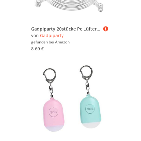
Gadpiparty 20stücke Pc Lüftergitter Mit Schrauben Schutzgitter Aus Verzinktem Für Optimale Kühlung Und Staubschutz Desktop Und Tower-gehäusen
von
Gadpiparty
gefunden bei
Amazon
8,69 €