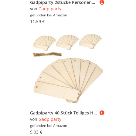
Gadpiparty 2stücke Personensicherheitsalarm Mit Led-licht Tragbarer Notfallalarm Kompakt Und Einfach Zu Bedienen Für Schutz Und
von
Gadpiparty
gefunden bei
Amazon
11,59 €
Gadpiparty 40 Stück Teiliges Holz-lesezeichen Blanko mit Löchern Natürliche Rechteckige Holzanhänger zum Bemalen DIY Holz-ornament Tags für Bastelprojekte Geschenkdekoration und Organisation
von
Gadpiparty
gefunden bei
Amazon
9,03 €