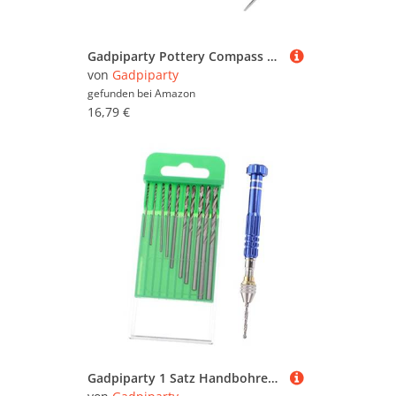
Gadpiparty Pottery Compass Circle Cutter aus Verstellbarer für Teekannenherstellung Präziser Keramik Messschieber Robustes Töpferwerkzeug für Profi und Heimgebrauch
von
Gadpiparty
gefunden bei
Amazon
16,79 €
Gadpiparty 1 Satz Handbohrer Set mit Bohrern Präzisionswerkzeug für DIY Schmuck und Uhr Reparatur und rutschfest Pinzette