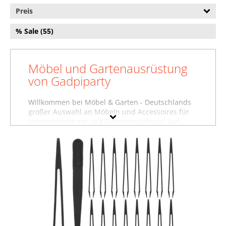
Preis
% Sale (55)
Möbel und Gartenausrüstung
von Gadpiparty
Willkommen bei Möbel & Garten - Deutschlands
großer Auswahl an Möbeln und Accessoires für
Inneneinrichtung und Gartengestaltung. Auf
dieser Seite finden Sie Baumarktartikel, Betten
und weitere Produkte von Gadpiparty. Wollen Sie
sich inspirieren lassen und stöbern, oder suchen
Sie etwas ganz bestimmtes? Vielleicht finden Sie
es in einer unserer Möbelfachabteilungen, zum
Beispiel im Bereich
Baumarktartikel von
Gadpiparty
, unter
Betten von Gadpiparty
oder in
der Abteilung für
Garderoben von Gadpiparty
.
Nutzen Sie auch die Filter auf dieser Seite, um
gezielt nach Produkten in bestimmten Farben,