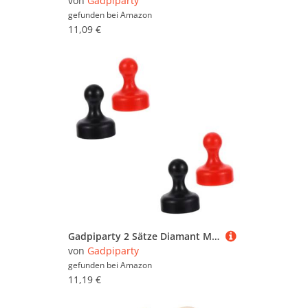
von
Gadpiparty
gefunden bei
Amazon
11,09 €
Gadpiparty 2 Sätze Diamant Malerei Locator Kreuzstich Locator Und Druckwerkzeug Für DIY Diamantmalerei Für Stickerei Und Projekte 2 Stücke * 2
von
Gadpiparty
gefunden bei
Amazon
11,19 €