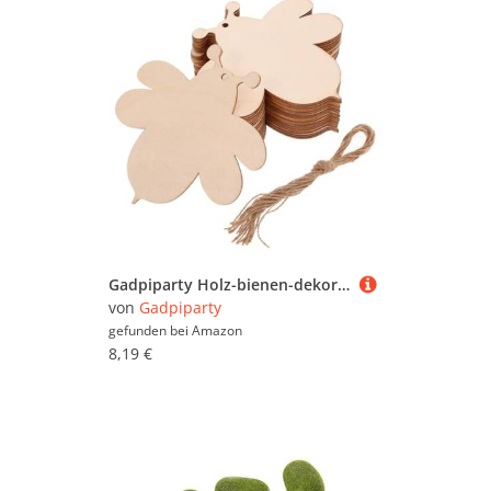
Gadpiparty Holz-bienen-dekorationen Unbemalte Holzscheiben Bienenformen für DIY Bastelprojekte Kinderhandwerk Partydeko Langlebige Holzteile
von
Gadpiparty
gefunden bei
Amazon
8,19 €