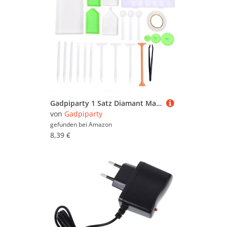
Gadpiparty 1 Satz Diamant Malerei Werkzeugset DIY Perlenmalerei Zubehör mit Präzisem Design für Effektives Arbeiten für Kunsthandwerk und Stickerei
von
Gadpiparty
gefunden bei
Amazon
8,39 €