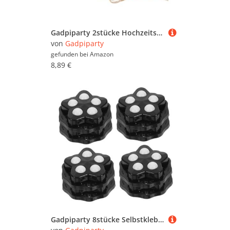
Gadpiparty 2stücke Hochzeitsstuhl-aufhänger Aus Holz Schild Für Braut Und Bräutigam Rustikales Deko-zubehör Für Hochzeiten Stylish Wiederverwendbar Passend Für Feierliche Anlässe
von
Gadpiparty
gefunden bei
Amazon
8,89 €
Gadpiparty 8stücke Selbstklebende Universalrollen Für Möbel Selbstklebende Gleiter Für Geräte Rollende Lenkrollen