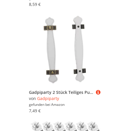
8,59 €
Gadpiparty 2 Stück Teiliges Pu Kunststoff Schubladengriffe Ergonomische Langlebige Zinklegierung Griffe für Schränke Koffer Kommoden Einfache Montage Kompatibel Retro Stil
von
Gadpiparty
gefunden bei
Amazon
7,49 €