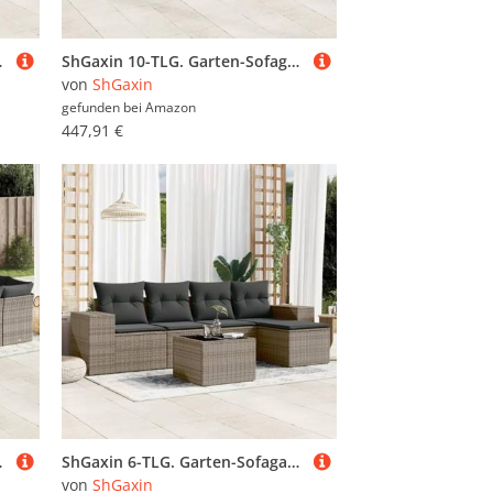
Loungemöbel Terrasse - 3224855
ShGaxin 10-TLG. Garten-Sofagarnitur mit Kissen Grau Poly Rattan, Lounge Gartenmöbel Set, Möbelsets, Balkon Möbel, Gartenlounge, Gartensofa - 3218280
von
ShGaxin
gefunden bei
Amazon
447,91 €
ounge, Gartensofa - 3250259
ShGaxin 6-TLG. Garten-Sofagarnitur mit Kissen Grau Poly Rattan, Lounge Gartenmöbel Set, Möbelsets, Balkon Möbel, Gartenlounge, Gartensofa - 3254837
von
ShGaxin