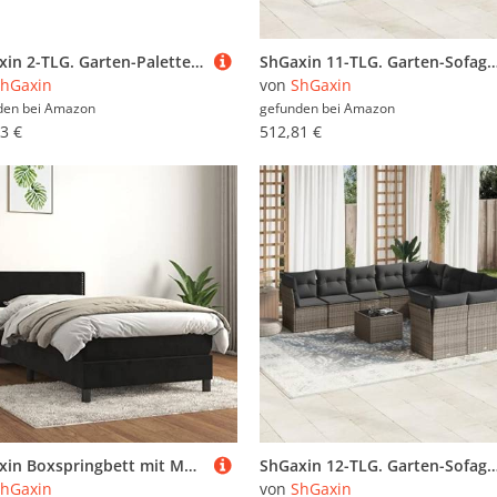
ShGaxin 2-TLG. Garten-Paletten-Lounge-Set, Möbelsets, Gartenmöbel, Garten Lounge, Lounge Set, Terrassenmöbel, Loungemöbel Terrasse, Kiefernholz Grau Imprägniert
ShGaxin 11-TLG. Garten-Sofagarnitur mit Kissen Beige Poly Rattan, Balkonmöbel Set, Gartenmöbel Set, Gartenlounge Set, Terassenmöbel, 
hGaxin
von
ShGaxin
den bei
Amazon
gefunden bei
Amazon
3 €
512,81 €
ShGaxin Boxspringbett mit Matratze Schwarz 90x190 cm Samt, Bett, Bettgestell, Jugendbett, Schlafzimmer Bett, Bed Frame - 3141217
ShGaxin 12-TLG. Garten-Sofagarnitur mit Kissen Grau Poly Rattan, Lounge Gartenmöbel Set, Möbelsets, Balkon Möbel, Gartenl
hGaxin
von
ShGaxin