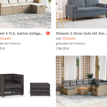
ShGaxin 5-TLG. Garten-Sofagarnitur mit Kissen Beige Poly Rattan, Lounge Gartenmöbel Set, Möbelsets, Balkon Möbel, Gartenlounge, Gartensofa - 3265503
ShGaxin 2-Sitzer-Sofa mit Zierkissen Dunkelgrau 140 cm Samt, Loungesofa, Sofas & Couches, Relaxsofa, Couch für Wohnzimm
hGaxin
von
ShGaxin
den bei
Amazon
gefunden bei
Amazon
9 €
194,39 €