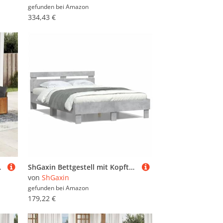
gefunden bei
Amazon
334,43 €
lounge, Gartensofa - 3227963
ShGaxin Bettgestell mit Kopfteil Beleuchtung Betongrau 120x200 cm, Bett, Bed Frame, Familienbett, Bettrahmen, Bett Gestell, Bett Rahmengestell, Schlafzimmer Bett - 3207556
von
ShGaxin
gefunden bei
Amazon
179,22 €