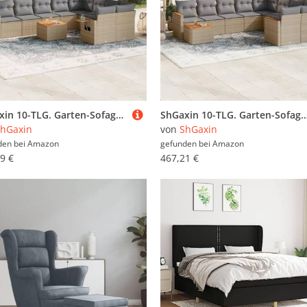
ShGaxin 10-TLG. Garten-Sofagarnitur mit Kissen Beige Poly Rattan, Balkonmöbel Set, Gartenmöbel Set, Gartenlounge Set, Terassenmöbel, Loungemöbel Terrasse - 3224722
ShGaxin 10-TLG. Garten-Sofagarnitur mit Kissen Beige Poly Rattan, Lounge Gartenmöbel Set, Möbelsets, Balkon Möbel, Garten
hGaxin
von
ShGaxin
den bei
Amazon
gefunden bei
Amazon
9 €
467,21 €