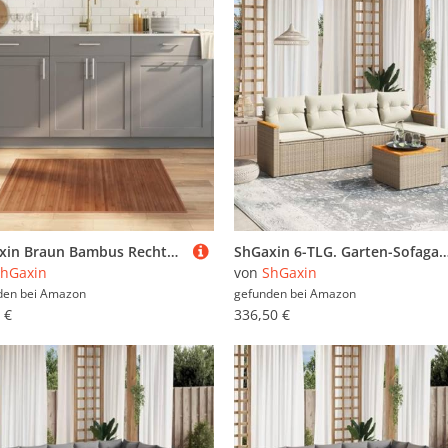
ShGaxin Braun Bambus Rechteck Teppich 80x100 cm, Badvorleger rutschfester Badteppich Badteppich Badvorleger Badteppich 376902
ShGaxin 6-TLG. Garten-Sofagarnitur mit Kissen Beige Poly Rattan, Lounge Gartenmöbel Set, Möbelsets, Balkon Möbel, Gartenl
hGaxin
von
ShGaxin
den bei
Amazon
gefunden bei
Amazon
 €
336,50 €