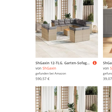
ShGaxin 12-TLG. Garten-Sofagarnitur mit Kissen Beige Poly Rattan, Balkonmöbel Set, Gartenmöbel Set, Gartenlounge Set, Terassenmöbel, Loungemöbel Terrasse - 3223945
von
ShGaxin
von
S
gefunden bei
Amazon
gefun
590,57 €
39,07