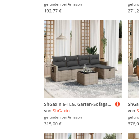
gefunden bei
Amazon
gefun
192,77 €
271,2
ShGaxin 6-TLG. Garten-Sofagarnitur mit Kissen Grau Poly Rattan, Lounge Gartenmöbel Set, Möbelsets, Balkon Möbel, Gartenlounge, Gartensofa - 3263786
von
ShGaxin
von
S
gefunden bei
Amazon
gefun
315,00 €
376,0