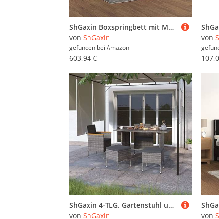
ShGaxin Boxspringbett mit Matratze & Hellgrau 200x200 cm Stoff, Bett, Bettgestell, Jugendbett, Schlafzimmer Bett, Bed Frame - 3135621
von
ShGaxin
von
S
gefunden bei
Amazon
gefun
603,94 €
107,0
ShGaxin 4-TLG. Gartenstuhl und Hocker Set Poly Rattan Grau, Gartenmöbel Sitzgruppe, Balkon Möbel, Gartenlounge Set, Terrassenmöbel, Balkonmöbel Set - 310615
von
ShGaxin
von
S