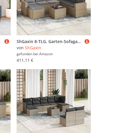
er - 3278220
ShGaxin 8-TLG. Garten-Sofagarnitur mit Kissen Beige Poly Rattan, Lounge Gartenmöbel Set, Möbelsets, Balkon Möbel, Gartenlounge, Gartensofa - 3219299
von
ShGaxin
gefunden bei
Amazon
411,11 €