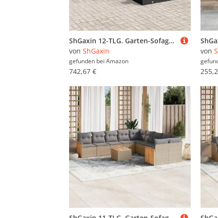
ShGaxin 12-TLG. Garten-Sofagarnitur mit Kissen Schwarz Poly Rattan, Balkonmöbel Set, Gartenmöbel Set, Gartenlounge Set, Terassenmöbel, Loungemöbel Terrasse - 3257154
von
ShGaxin
von
S
gefunden bei
Amazon
gefun
742,67 €
255,2
ShGaxin 11-TLG. Garten-Sofagarnitur mit Kissen Beige Poly Rattan, Lounge Gartenmöbel Set, Möbelsets, Balkon Möbel, Gartenlounge, Gartensofa - 3228040