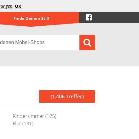
mungen
.
OK
Finde Deinen Stil!
(1.406 Treffer)
Kinderzimmer (125)
Flur (131)