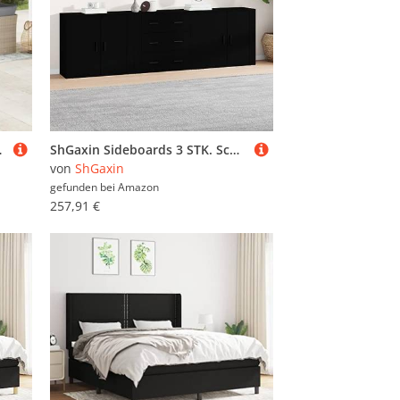
lounge, Gartensofa - 3226318
ShGaxin Sideboards 3 STK. Schwarz Holzwerkstoff, Kommode Schlafzimmer, Kommoden & Sideboards, Wohnzimmerschrank, Flur Kommode, Zimmer Möbel - 3185400
von
ShGaxin
gefunden bei
Amazon
257,91 €