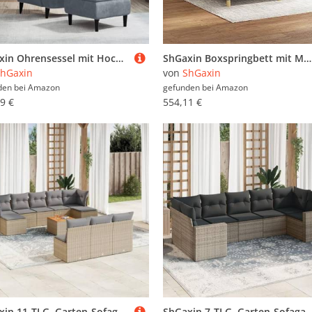
ShGaxin Ohrensessel mit Hocker Dunkelgrau Samt, Armlehnensessel, Lesesessel, Sessel Wohnzimmer, Loungesessel, Relax Sessel, Sessel Schlafzimmer3115932
ShGaxin Boxspringbett mit Matratze Schwarz 160x200 cm Stoff, Bett, Bettgestell, Jugendbett, Schlafzimmer Bett, Bed Frame - 3128455
hGaxin
von
ShGaxin
den bei
Amazon
gefunden bei
Amazon
9 €
554,11 €
ShGaxin 11-TLG. Garten-Sofagarnitur mit Kissen Beige Poly Rattan, Lounge Gartenmöbel Set, Möbelsets, Balkon Möbel, Gartenlounge, Gartensofa - 3223868
ShGaxin 7-TLG. Garten-Sofagarnitur mit Kissen Grau Poly Rattan, Lounge Gartenmöbel Set, Möbelsets, Balkon Möbel, Gartenl