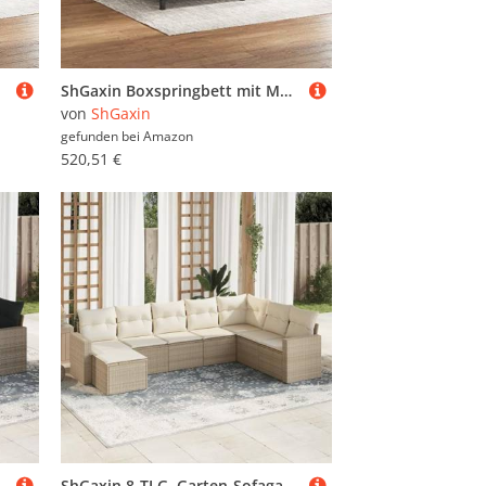
ShGaxin Boxspringbett mit Matratze Schwarz 160x200 cm Stoff, Bett, Bettgestell, Jugendbett, Schlafzimmer Bett, Bed Frame - 3131363
von
ShGaxin
gefunden bei
Amazon
520,51 €
ounge, Gartensofa - 3251727
ShGaxin 8-TLG. Garten-Sofagarnitur mit Kissen Beige Poly Rattan, Lounge Gartenmöbel Set, Möbelsets, Balkon Möbel, Gartenlounge, Gartensofa - 3219348