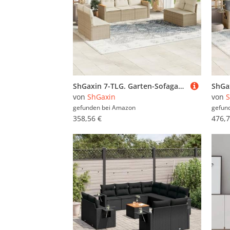
ShGaxin 7-TLG. Garten-Sofagarnitur mit Kissen Beige Poly Rattan, Lounge Gartenmöbel Set, Möbelsets, Balkon Möbel, Gartenlounge, Gartensofa - 3225876
von
ShGaxin
von
S
gefunden bei
Amazon
gefun
358,56 €
476,7