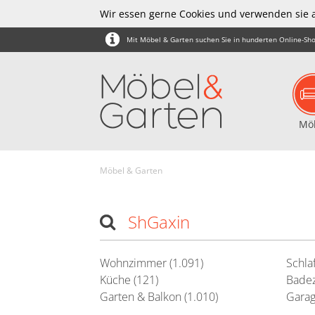
Wir essen gerne Cookies und verwenden sie 
Mit Möbel & Garten suchen Sie in hunderten Online-Sho
Mö
Möbel & Garten
ShGaxin
Wohnzimmer (1.091)
Schla
Küche (121)
Badez
Garten & Balkon (1.010)
Garag