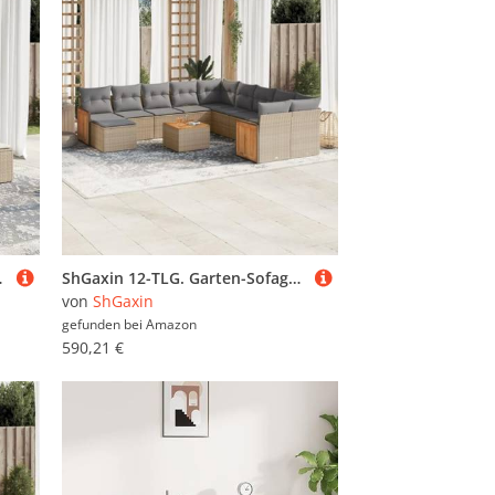
ounge, Gartensofa - 3265293
ShGaxin 12-TLG. Garten-Sofagarnitur mit Kissen Beige Poly Rattan, Lounge Gartenmöbel Set, Möbelsets, Balkon Möbel, Gartenlounge, Gartensofa - 3260659
von
ShGaxin
gefunden bei
Amazon
590,21 €