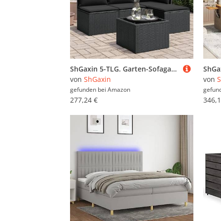
ShGaxin 5-TLG. Garten-Sofagarnitur mit Kissen Schwarz Poly Rattan, Lounge Gartenmöbel Set, Möbelsets, Balkon Möbel, Gartenlounge, Gartensofa - 3217505
von
ShGaxin
von
S
gefunden bei
Amazon
gefun
277,24 €
346,1