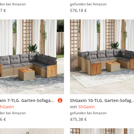
den bei
Amazon
gefunden bei
Amazon
7 €
576,18 €
ShGaxin 7-TLG. Garten-Sofagarnitur mit Kissen Beige Poly Rattan, Lounge Gartenmöbel Set, Möbelsets, Balkon Möbel, Gartenlounge, Gartensofa - 3260092
ShGaxin 10-TLG. Garten-Sofagarnitur mit Kissen Beige Poly Rattan, Lounge Gartenmöbel Set, Möbelsets, Balkon Möbel, Garten
hGaxin
von
ShGaxin
den bei
Amazon
gefunden bei
Amazon
6 €
475,38 €