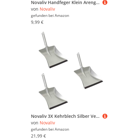
Novaliv Handfeger Klein Arenga Borsten Handbesen Auto Kehrwisch Industriehandfeger Auto Schneebesen Holz Hand Brush Handfeger Grob Handfeger Camping Besen Vorzeltteppich Wohnwagen Handfeger Draußen
von
Novaliv
gefunden bei
Amazon
9,99 €
Novaliv 3X Kehrblech Silber Verzinkt mit Gummilippe für feinen Staub - Kehrschaufel Metall Kehrblech zum Aufkehren Kohleschaufel Handkehrset Kehrblechset Kehrschaufel - Camping Feger und Kehrblech
von
Novaliv
gefunden bei
Amazon
21,99 €