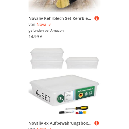
Novaliv Kehrblech Set Kehrblechgarnitur Handfeger FEINE KUNSTBORSTEN und Kehrblech mit Gummilippe Silber verzinkt Kehrblechbesen zum Aufkehren Handkehrset Kehrblechset Kehrschaufel Feger und Kehrblech
von
Novaliv
gefunden bei
Amazon
14,99 €
Novaliv 4x Aufbewahrungsboxen mit Deckel 13L transparente Boxen stapelbare Nestbar Storage boxes mit Clipverschluss Kunststoff BPA-frei 41x34x10 cm