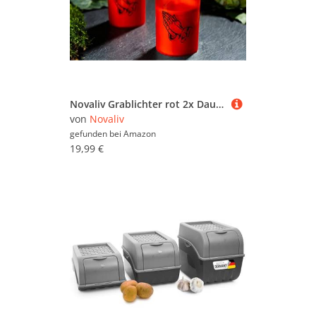
Novaliv Grablichter rot 2x Dauerbrenner Grablicht LED Kerzen flackernde Flamme LED Grabkerze mit Batterie Friedhofskerze Gedenkkerze Grablaterne Ewiges Licht Trauerkerze
von
Novaliv
gefunden bei
Amazon
19,99 €