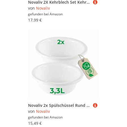
Novaliv 2X Kehrblech Set Kehrblechgarnitur Handfeger ELASTONBORSTEN und Kehrblech Metall schwarz lackiert Kehrblechbesen zum Aufkehren Handkehrset Kehrblechset Kehrschaufel Feger und Kehrblech
von
Novaliv
gefunden bei
Amazon
17,99 €
Novaliv 2x Spülschüssel Rund 3,3L, D28 cm, Weiß, BPA-frei Spülmaschinenfest Ideal für Küche und Camping, Rundschüssel, Runde Plastikschüssel, Waschschüssel, Kunststoffschüssel, Plastic bowl
von
Novaliv
gefunden bei
Amazon
15,49 €