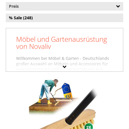
Preis
% Sale (248)
Möbel und Gartenausrüstung
von Novaliv
Willkommen bei Möbel & Garten - Deutschlands
großer Auswahl an Möbeln und Accessoires für
Inneneinrichtung und Gartengestaltung. Auf
dieser Seite finden Sie Baumarktartikel,
Gartenausstattung und weitere Produkte von
Novaliv. Wollen Sie sich inspirieren lassen und
stöbern, oder suchen Sie etwas ganz bestimmtes?
Vielleicht finden Sie es in einer unserer
Möbelfachabteilungen, zum Beispiel im Bereich
Baumarktartikel von Novaliv
, unter
Gartenausstattung von Novaliv
oder in der
Abteilung für
Gartenmöbel von Novaliv
. Nutzen
Sie auch die Filter auf dieser Seite, um gezielt