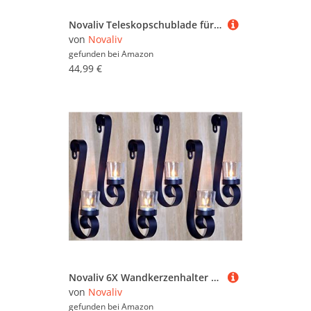
Novaliv Teleskopschublade für Küchen 49x44x14cm Nachrüstbare Lösung für mehr Komfort und Organisation - aus Stahl - Teleskopauszug Schubladen Nachrüsten Küche Küchenschubladen Sockelschublade
von
Novaliv
gefunden bei
Amazon
44,99 €
Novaliv 6X Wandkerzenhalter aus Metall mit Glas 9 x 5,5 x 28 cm Schwarz Kerzenhalter Teelichterhalter Wohnzimmer Dekoration Wanddeko Kerzen Vintage Deko Teelicht Wandhalter
von
Novaliv
gefunden bei
Amazon