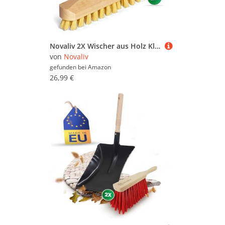
nach Produkten in bestimmten Farben,
Preisbereichen oder nach reduzierten Möbeln zu
suchen. Stöbern Sie in aller Ruhe und lassen Sie
sich inspirieren - wir wünschen Ihnen viel Spaß
dabei!
Novaliv 2X Wischer aus Holz Klein Kunststoff Borsten mit Gewinde und Schraub- Steckstiel vierteilig PPN Boden Bürste Ideal für Reinigung von Balkon Terrasse Garten Innen Außenbereich
von
Novaliv
gefunden bei
Amazon
26,99 €