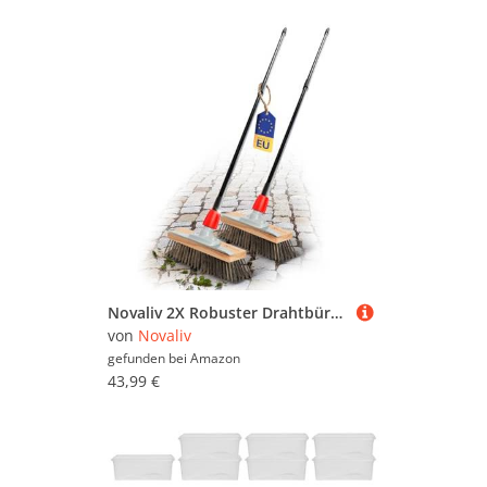
Novaliv 2X Robuster Drahtbürste mit Stiel - Stahlbesen mit Teleskopstiel, Effiziente Moosentfernung, Straßenbesen, für Pflastersteine & Garten, Stahlbesen, Mooskratzer, Pizzabesen, Pizzastein Bürste
von
Novaliv
gefunden bei
Amazon
43,99 €