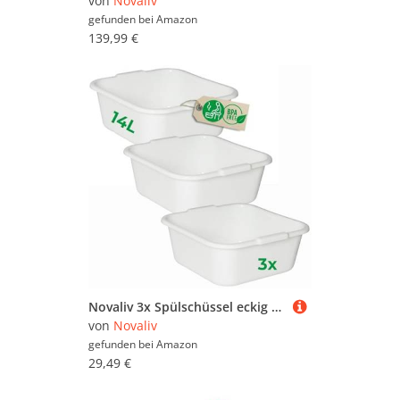
von
Novaliv
gefunden bei
Amazon
139,99 €
Novaliv 3x Spülschüssel eckig 14L, 38x38 cm, Weiß, BPA-frei Spülmaschinenfest Ideal für Küche und Camping, Wanne, Große Plastikschüssel, Waschschüssel eckig, Waschwanne, Abwaschschüssel
von
Novaliv
gefunden bei
Amazon
29,49 €