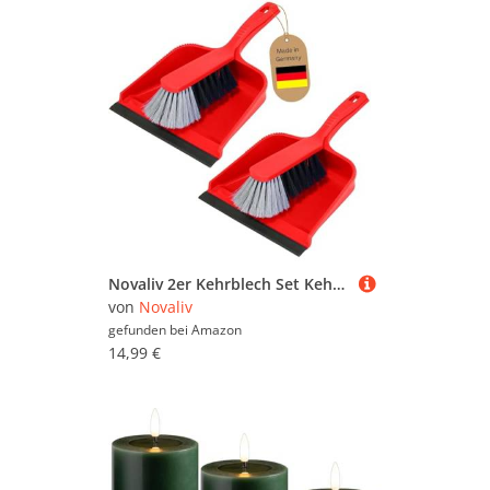
Novaliv 2er Kehrblech Set Kehrblechgarnitur ROT Kunststoff Kehrblechbesen zum Aufkehren Handfeger Kunstborsten PPN Kehrblechset Kehrschaufel 20 cm - geeignet für Camping Feger und Kehrblech
von
Novaliv
gefunden bei
Amazon
14,99 €