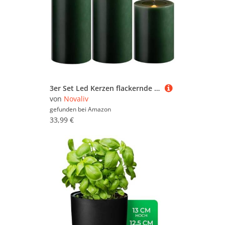
3er Set Led Kerzen flackernde Flamme mit Echtwachspiegel grün 7,5cm ø 1x 15 cm, 1x12,5 cm, 1x10 cm Höhe, LED Kerzen mit Timerfunktion, 2 AA Batterien nötig, LED Echtwachs Stumpenkerzen warmweiß
von
Novaliv
gefunden bei
Amazon
33,99 €