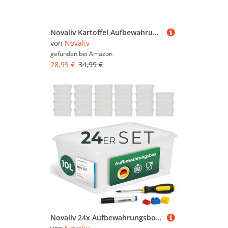
Novaliv Kartoffel Aufbewahrungsboxen Set | 3,5L + 5L + 9L | GRAU | Kartoffelboxen | Gemüseboxen stapelbar Zwiebelboxen Kartoffelkörbe Obstbehälter Kartoffelkisten Frischhaltedosen
von
Novaliv
gefunden bei
Amazon
28,99 €
34,99 €
Novaliv 24x Aufbewahrungsboxen mit Deckel 10L transparente Boxen stapelbare Nestbar Storage boxes mit Clipverschluss Kunststoff BPA-frei 37x26x14 cm