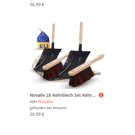
36,99 €
Novaliv 2X Kehrblech Set Kehrblechgarnitur Handfeger Arenga & ELASTONBORSTEN Kehrblech Metall Schwarz lackiert Kehrblechbesen Handkehrset Kehrblechset Kehrschaufel Besen Feger und Kehrblech
von
Novaliv
gefunden bei
Amazon
20,99 €