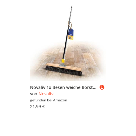
Novaliv 1x Besen weiche Borsten 50 cm I Besen mit Teleskopstiel I Rosshaarmischung schwarz I Kehrbesen Hofbesen Terrassen Besen
von
Novaliv
gefunden bei
Amazon
21,99 €