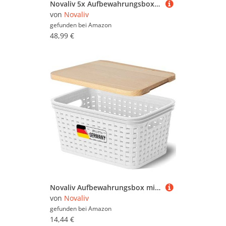
Novaliv 5x Aufbewahrungsboxen mit Deckel 27L Anthrazit Nestbar stapelbare Storage boxes mit Clipverschluss Kunststoffbox BPA-frei 46,5x36,5x24 cm
von
Novaliv
gefunden bei
Amazon
48,99 €
Novaliv Aufbewahrungsbox mit Holzdeckel Mini 2L Korb Weiß in Rattan Design Lebensmittelecht Aufbewahrungskorb Stapelbox Nestbar Kunststoff BPA-frei Kiste Verstaubbox mit Deckel
von
Novaliv
gefunden bei
Amazon
14,44 €