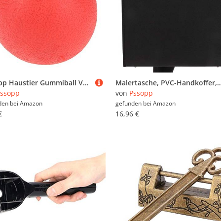
Pssopp Haustier Gummiball Vollgummi Ball Hundespielzeugball Robuster Hunde Ball Hundespielzeug Hundespielball Kauspielzeug für Hunde(L)
Malertasche, PVC-Handkoffer, Dokumententragetasche, A3-Zeichnungsskizzenkarton Aufbewahrungstasche
ssopp
von
Pssopp
den bei
Amazon
gefunden bei
Amazon
€
16,96 €