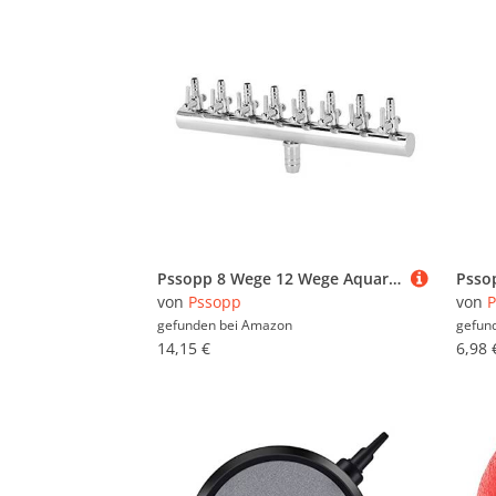
Pssopp 8 Wege 12 Wege Aquarium Luftverteiler Stainless Steel Air Flow Splitter Aquarium Luftventilverbinde Aquarium Sauerstoffverteiler for Aquarium Fish Tank (8 Wege)
von
Pssopp
von
P
gefunden bei
Amazon
gefun
14,15 €
6,98 