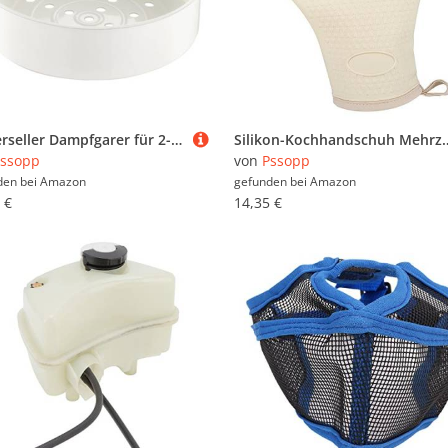
Universeller Dampfgarer für 2-Liter-Reiskocher mit Gleichmäßiger Erwärmung, Multifunktion, Kompakte Größe, Hervorragender Kunststoff, Ideal Zum Kochen in der Küche
Silikon-Kochhandschuh Mehrzweck-Grillhandschuhe Hitzebeständig Hochtempe
ssopp
von
Pssopp
den bei
Amazon
gefunden bei
Amazon
 €
14,35 €