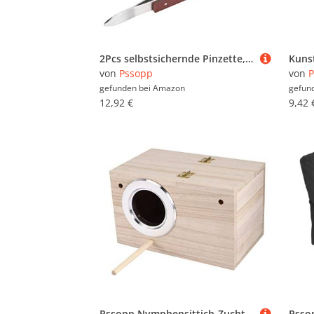
2Pcs selbstsichernde Pinzette, gerade gebogene Kreuzpinzette für festes Schmucklöten spitzes DIY-Bastelwerkzeug
von
Pssopp
von
P
gefunden bei
Amazon
gefun
12,92 €
9,42 
Pssopp Nymphensittich-Zuchtkäfig, Papageienzucht-Nistkasten, Vogelkäfig, Warmholz, Vogelinkubator, Holzhaus, Papageien, Paarungsbox, Voliere, Käfig für Lovebirds, Wellensittiche, Fink