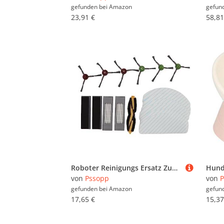
gefunden bei
Amazon
gefun
23,91 €
58,81
Roboter Reinigungs Ersatz Zubehör Kit Staubsauger Hauptseitenbürste mit Filter und Wischpad für Yeedi Vac 2pro
von
Pssopp
von
P
gefunden bei
Amazon
gefun
17,65 €
15,37