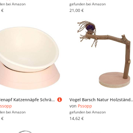
den bei
Amazon
gefunden bei
Amazon
 €
21,00 €
Hundenapf Katzennäpfe Schräge Futternapf rutschfeste Hundenäpfe Hunde Katzenfutter Wassernapf Schüssel mit abnehmbarem Ständer (weiß)
Vogel Barsch Natur Holzständer Vogel Papagei Sitzstangen für Käfig Natürliche Holz Papagei Sitzstange für Sittiche Nym
ssopp
von
Pssopp
den bei
Amazon
gefunden bei
Amazon
 €
14,62 €