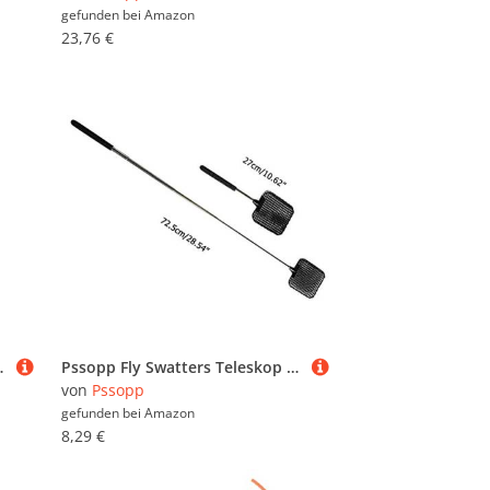
gefunden bei
Amazon
23,76 €
phensittiche Sittiche Aras Finken Liebesvögel
Pssopp Fly Swatters Teleskop Ausziehbar Edelstahlstangenschuh für Innen- und Außenverwendung 4 Stcs (Black)
von
Pssopp
gefunden bei
Amazon
8,29 €