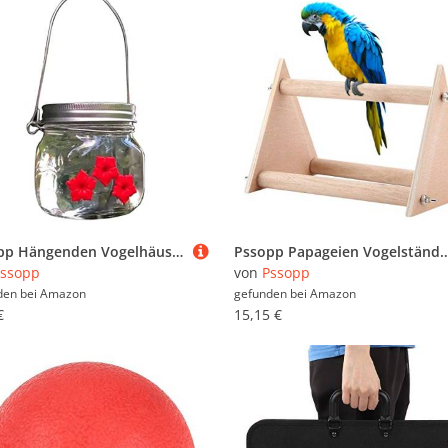
Pssopp Hängenden Vogelhäuschen
Pssopp Papageien Vogelständer Vogelspielplatz aus Natur Holz Vogelspielzeug tragbare lustige hölzerne Parrot Playstand Sitzstangen
ssopp
von
Pssopp
den bei
Amazon
gefunden bei
Amazon
€
15,15 €