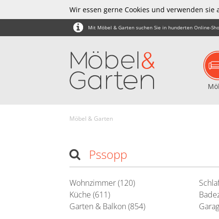
Wir essen gerne Cookies und verwenden sie 
Mit Möbel & Garten suchen Sie in hunderten Online-Sho
Mö
Möbel & Garten
Pssopp
Wohnzimmer (120)
Schla
Küche (611)
Badez
Garten & Balkon (854)
Garag