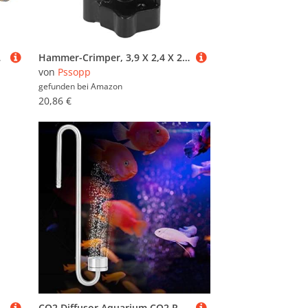
chloss(Bronze)
Hammer-Crimper, 3,9 X 2,4 X 2,0 Zoll Hammer-Kabelschuh-Crimper-Werkzeug, Leichtes Design, Batterie-Kabelschuh-Crimper, Hammer-Crimp-Werkzeug für Batteriekabel und Schweißkabel
von
Pssopp
gefunden bei
Amazon
20,86 €
ns-Mini-Klimaanlage, Nachtlicht für Zuhause (Weiß)
CO2 Diffusor Aquarium CO2 Regler Pflanzen Magnetregler Mooszerstäuber Edelstahl CO2 Zerstäuber Blasenzähler(35cm)