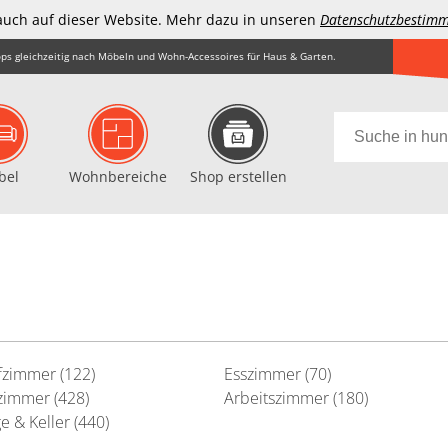
auch auf dieser Website. Mehr dazu in unseren
Datenschutzbestim
ps gleichzeitig nach Möbeln und Wohn-Accessoires für Haus & Garten.
bel
Wohnbereiche
Shop erstellen
fzimmer (122)
Esszimmer (70)
immer (428)
Arbeitszimmer (180)
e & Keller (440)