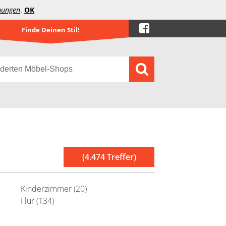
mungen
.
OK
Finde Deinen Stil!
(4.474 Treffer)
Kinderzimmer (20)
Flur (134)