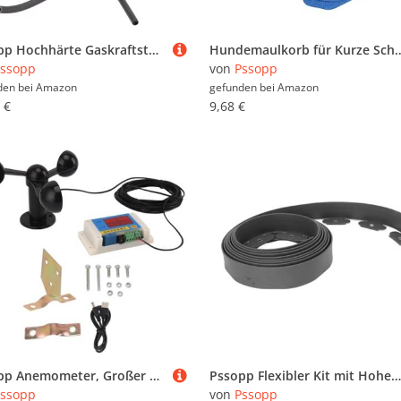
Pssopp Hochhärte Gaskraftstoffbaugruppe für Trimmerbürstenschneider Ersatzteile, Kraftstoff für HS81R HS81T HS86R HS86T Einfach zu Ersetzen und zu Verwenden
Hundemaulkorb für Kurze Schnauze, Atmungsaktiver Mesh-Maulkorb für Bulldoggen, verhindert Beißen,
ssopp
von
Pssopp
den bei
Amazon
gefunden bei
Amazon
 €
9,68 €
Pssopp Anemometer, Großer Messbereich, 3 Lüfterblätter, Turmdrehkran-Anemometer, Stromausfall, Speicher, Lüfterblätter, Anemometer Zur Steuerung von Outdoor-Geräten
Pssopp Flexibler Kit mit Hohem Rand für den Garten der Villa ohne Designausgrabung Umfasst 30 Spiralgipfel in der Sportausbildung (5cm*5cm*5m)
ssopp
von
Pssopp