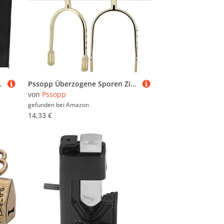
 für Kunsthandwerk Malerei Skizzieren
Pssopp Überzogene Sporen Zinklegierungs schmaler Sporn überzogener Großverkauf ganz herum gehender Roping Spornt den englischen Sporn der Frauen an(Gold)
von
Pssopp
gefunden bei
Amazon
14,33 €