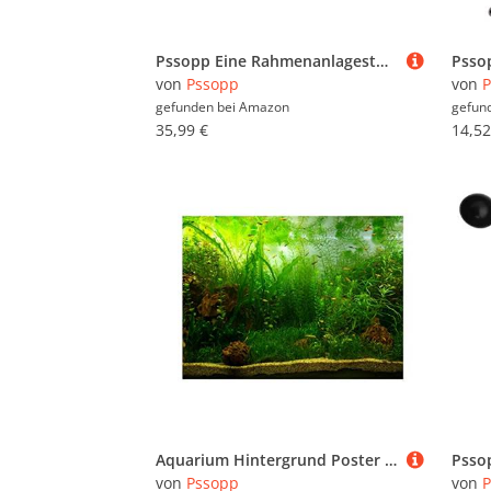
Pssopp Eine Rahmenanlagestütze, Stahlrohrgurken -Gitter mit Nylonkletternnetz für Gemüsegarten Im Freien Garten Weinstärke Anbau Unterstützt
von
Pssopp
von
P
gefunden bei
Amazon
gefun
35,99 €
14,52
Aquarium Hintergrund Poster Wasser Gras Stil Aquarium Hintergrund PVC Adhesive Wanddekorationen Aufkleber Papier Cling Decals(122 * 46cm)
von
Pssopp
von
P