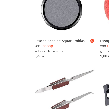
Pssopp Scheibe Aquariumblasen für den Koi -Teichlagoon -Dekorationstank, Aquarium Luftsteinscheibe
von
Pssopp
von
P
gefunden bei
Amazon
gefun
9,48 €
9,88 