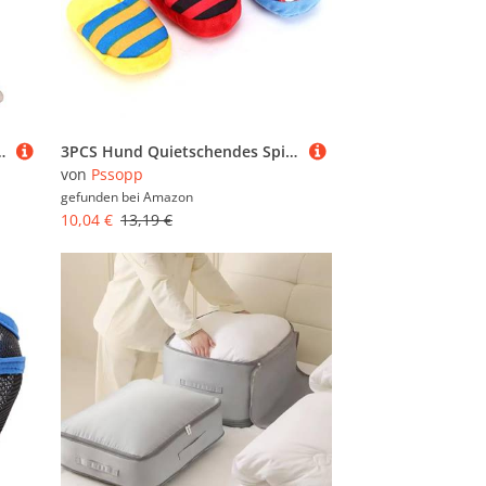
ratur Langlebig für Mikrowelle Toaster Backofen Elfenbeinweiß
3PCS Hund Quietschendes Spielzeug Hund Kauspielzeug Hund Plüschtier Kauspielzeug Haustier Pantoffel Form Klang Zähne Reinigungsschutz Kauen Beißspielzeug für Hündchen
von
Pssopp
gefunden bei
Amazon
10,04 €
13,19 €