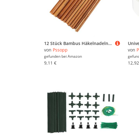
12 Stück Bambus Häkelnadeln Häkelnadel Set Carbon Häkelnadeln für Häkelprojekte Beginner und Anfänger, 3 mm bis 10 mm Durchmesser
von
Pssopp
von
P
gefunden bei
Amazon
gefun
9,11 €
12,92