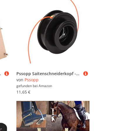
 für Vogelkäfige, für Wellensittich Nymphensittich
Pssopp Saitenschneiderkopf -effizienter Praktischer Ersatz für Rasenmäher Universeller Trimmerkopf für Garten Kunststoffmaterial
von
Pssopp
gefunden bei
Amazon
11,65 €