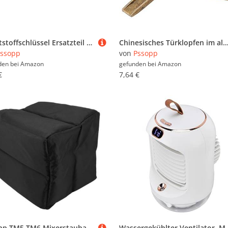
Kunststoffschlüssel Ersatzteil Befestigungsmutter Messer Entfernungswerkzeug Passender Multifunktionsschlüssel für Vitamix Mixer Verstellbare Schraubenschlüssel
Chinesisches Türklopfen im alten Stil Mini Traditionelles Schloss im chinesischen Stil und Schlüsselblumen Vorhängeschloss Kleines S
ssopp
von
Pssopp
den bei
Amazon
gefunden bei
Amazon
€
7,64 €
Pssopp TM5 TM6 Mixerstaubabdeckung, Wasserdichte Leinwand Leicht zu Reinigen Electric Mixer Protector für Küchenarbeitsplatte Gerät
Wassergekühlter Ventilator, Multifunktio