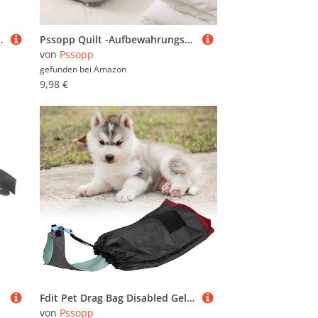
 Bellen, Kauen, Hundemaulkorb für Bulldoggen-Chihuahua S
Pssopp Quilt -Aufbewahrungstasche, Kleidung und Bettwäsche -Organisation Tragbarer Tasche mit Weitem Griff, für Einfache Zugriffspackungen (M)
von
Pssopp
gefunden bei
Amazon
9,98 €
Fdit Pet Drag Bag Disabled Gelähmte Pet Dog Protect Bag Anti-Scratch-Rollstuhl-Hilfsprojekt für Brustglieder von Behinderten Haustieren Back Lag Protect (S)
von
Pssopp