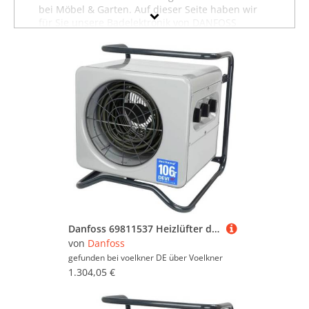
bei Möbel & Garten. Auf dieser Seite haben wir
für Sie unsere Badelektronik von DANFOSS
zusammengestellt. Sollten Sie hier nicht finden,
was Sie suchen, dann schauen Sie sich auch
unsere anderen
Wohnaccessoires von DANFOSS
an oder stöbern Sie in dem gesamten
Möbelsortiment sämtlicher Badelektronik. Oder
suchen Sie gezielt nach Möbeln von DANFOSS?
Dann besuchen Sie unsere Abteilung mit
sämtlichen
Möbeln der Marke DANFOSS
. Mit Hilfe
der Filter oben auf der Seite können Sie auch
gezielt Badelektronik von anderen Marken
ansehen und in bestimmten Preiskategorien
sowie nach reduzierten Angeboten suchen.
Lassen Sie sich inspirieren - wir wünschen Ihnen
viel Spaß dabei!
Danfoss 69811537 Heizlüfter devitemp 106 T Grau
von
Danfoss
gefunden bei voelkner DE über
Voelkner
1.304,05 €