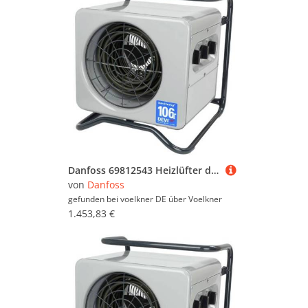
Danfoss 69812543 Heizlüfter devitemp 109 T Grau
von
Danfoss
gefunden bei voelkner DE über
Voelkner
1.453,83 €