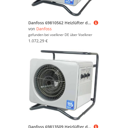
Danfoss 69810562 Heizlüfter devitemp 303 T Grau
von
Danfoss
gefunden bei voelkner DE über
Voelkner
1.072,29 €
Danfoss 69813509 Heizlüfter devitemp 115 T Grau