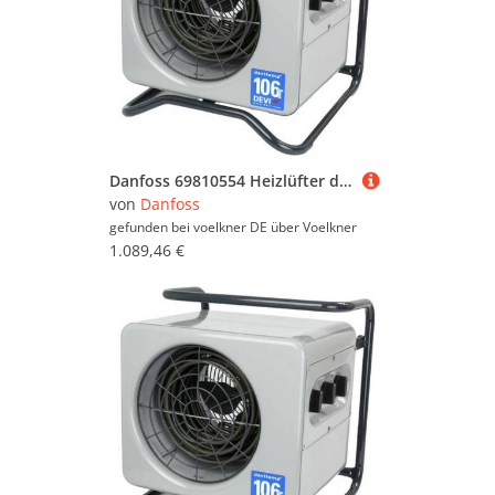
Danfoss 69810554 Heizlüfter devitemp 103 T Grau
von
Danfoss
gefunden bei voelkner DE über
Voelkner
1.089,46 €