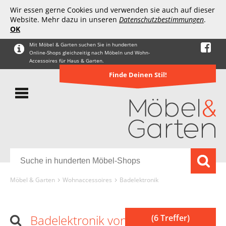
Wir essen gerne Cookies und verwenden sie auch auf dieser
Website. Mehr dazu in unseren
Datenschutzbestimmungen
.
OK
Mit Möbel & Garten suchen Sie in hunderten
Online-Shops gleichzeitig nach Möbeln und Wohn-
Accessoires für Haus & Garten.
Finde Deinen Stil!
Möbel & Garten
Wohnaccessoires
Badelektronik
Badelektronik von DANFOSS
(6 Treffer)