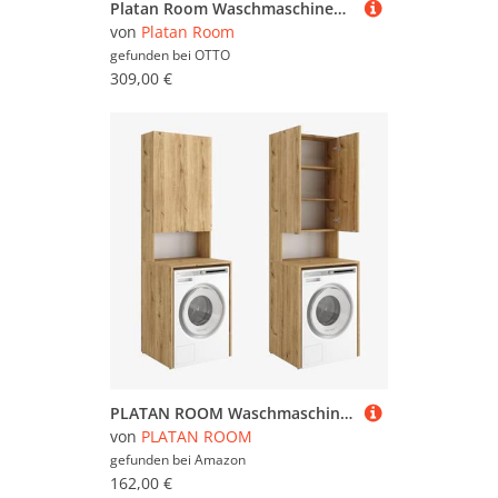
Platan Room Waschmaschinenumbauschrank SET Waschmaschinenschrank 130 cm breit Schranksatz über der Waschmaschine Überbauschrank Hängeschrank
von
Platan Room
gefunden bei
OTTO
309,00 €
PLATAN ROOM Waschmaschinenschrank Badezimmer Hochschrank Überbauschrank für Waschmaschine und Wäschetrockner 210 x 65 x 50/56 cm weiß (Eiche Gold, 56 cm tief)
von
PLATAN ROOM
gefunden bei
Amazon
162,00 €