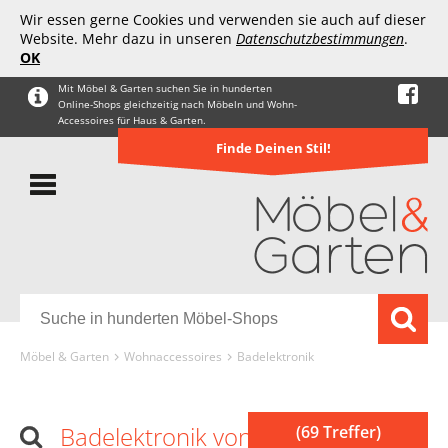
Wir essen gerne Cookies und verwenden sie auch auf dieser
Website. Mehr dazu in unseren
Datenschutzbestimmungen
.
OK
Mit Möbel & Garten suchen Sie in hunderten
Online-Shops gleichzeitig nach Möbeln und Wohn-
Accessoires für Haus & Garten.
Finde Deinen Stil!
Möbel & Garten
Wohnaccessoires
Badelektronik
Badelektronik von Platan Room
(69 Treffer)