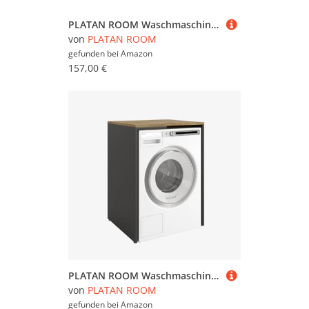
PLATAN ROOM Waschmaschinenschrank Badezimmer Hochschrank Überbauschrank für Waschmaschine und Wäschetrockner 210 x 65 x 50/25 cm weiß (Weiß Matt, 50 cm tief)
von
PLATAN ROOM
gefunden bei
Amazon
157,00 €
PLATAN ROOM Waschmaschinenschrank 90 x 65 x 50/56 cm geeignet für Waschmaschine & Wäschetrockner, Waschmaschinenschrank Überbauschrank, Badezimmermöbel (Anthrazit/Eiche Artisan, 50 cm tief)
von
PLATAN ROOM
gefunden bei
Amazon