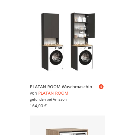
PLATAN ROOM Waschmaschinenschrank Badezimmer Hochschrank Überbauschrank für Waschmaschine und Wäschetrockner 210 x 65 x 50/56 cm weiß (Anthrazit/Eiche Artis, 50 cm tief)
von
PLATAN ROOM
gefunden bei
Amazon
164,00 €