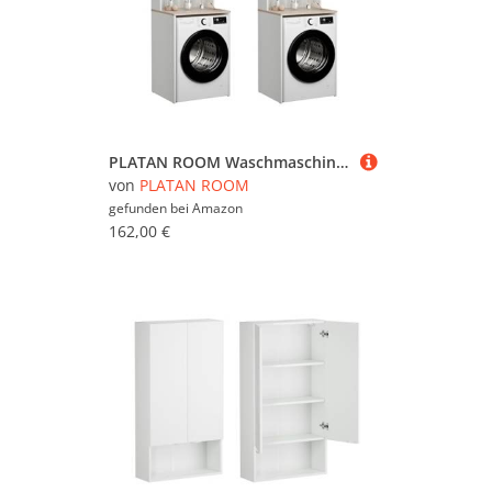
PLATAN ROOM Waschmaschinenschrank Badezimmer Hochschrank Überbauschrank für Waschmaschine und Wäschetrockner 210 x 65 x 50/25 cm (Weiß Matt/Sonoma Eiche, 50 cm tief)
von
PLATAN ROOM
gefunden bei
Amazon
162,00 €