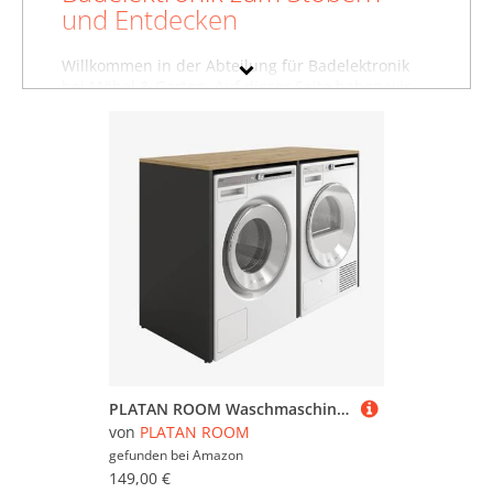
und Entdecken
Willkommen in der Abteilung für Badelektronik
bei Möbel & Garten. Auf dieser Seite haben wir
für Sie unsere Badelektronik von Platan Room
zusammengestellt. Sollten Sie hier nicht finden,
was Sie suchen, dann schauen Sie sich auch
unsere anderen
Wohnaccessoires von Platan
Room
an oder stöbern Sie in dem gesamten
Möbelsortiment sämtlicher Badelektronik. Oder
suchen Sie gezielt nach Möbeln von Platan Room?
Dann besuchen Sie unsere Abteilung mit
sämtlichen
Möbeln der Marke Platan Room
. Mit
Hilfe der Filter oben auf der Seite können Sie
auch gezielt Badelektronik von anderen Marken
ansehen und in bestimmten Preiskategorien
sowie nach reduzierten Angeboten suchen.
Lassen Sie sich inspirieren - wir wünschen Ihnen
viel Spaß dabei!
PLATAN ROOM Waschmaschinenschrank 130 cm breit Überbauschrank Waschmaschine oder Wäschetrockner Schrank für Bad (ohne Schrank, Anthrazit/Artis)
von
PLATAN ROOM
gefunden bei
Amazon
149,00 €