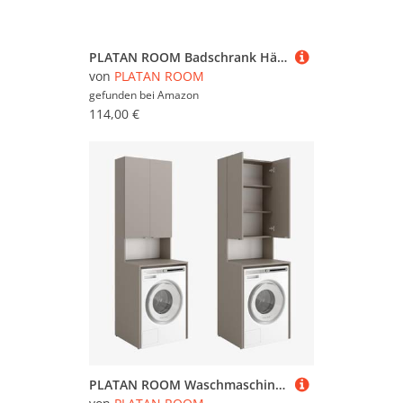
PLATAN ROOM Badschrank Hängeschrank für Badezimmer Oberschrank für Waschmaschine und Wäschetrockner für Küche und Badezimmer 120 x 65 x 25 cm weiß (Weiß Matt)
von
PLATAN ROOM
gefunden bei
Amazon
114,00 €
PLATAN ROOM Waschmaschinenschrank Badezimmer Hochschrank Überbauschrank für Waschmaschine und Wäschetrockner 210 x 65 x 50/56 cm weiß (Lehm (grau), 56 cm tief)