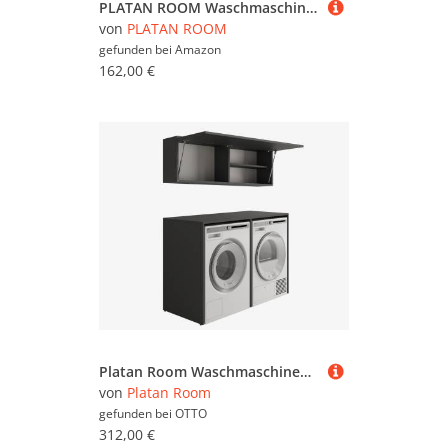
PLATAN ROOM Waschmaschinenschrank Badezimmer Hochschrank Überbauschrank für Waschmaschine und Wäschetrockner 210 x 65 x 50/56 cm weiß (Anthrazit/Eiche Artis, 56 cm tief)
von
PLATAN ROOM
gefunden bei
Amazon
162,00 €
Platan Room Waschmaschinenumbauschrank SET Waschmaschinenschrank 130 cm breit Schranksatz über der Waschmaschine Überbauschrank Hängeschrank
von
Platan Room
gefunden bei
OTTO
312,00 €