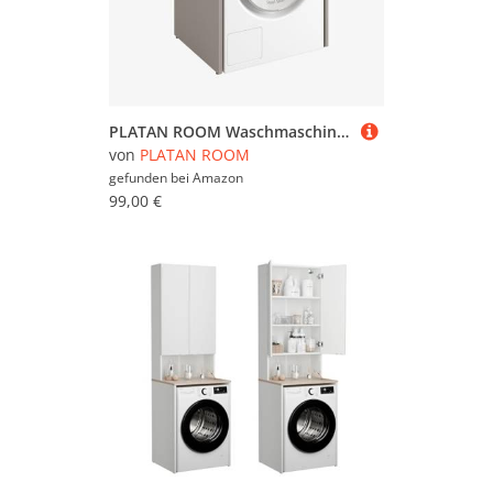
PLATAN ROOM Waschmaschinenschrank 90 x 65 x 50/56 cm geeignet für Waschmaschine & Wäschetrockner, Waschmaschinenschrank Überbauschrank, Badezimmermöbel (Lehm Grau, 56 cm tief)
von
PLATAN ROOM
gefunden bei
Amazon
99,00 €