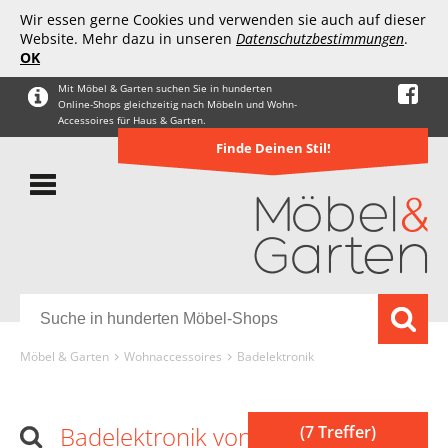
Wir essen gerne Cookies und verwenden sie auch auf dieser
Website. Mehr dazu in unseren
Datenschutzbestimmungen
.
OK
Mit Möbel & Garten suchen Sie in hunderten
Online-Shops gleichzeitig nach Möbeln und Wohn-
Accessoires für Haus & Garten.
Finde Deinen Stil!
Möbel & Garten
Wohnaccessoires
Badelektronik
Badelektronik von ZUJIABAO
(7 Treffer)