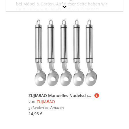
bei Möbel & Garten. Auf dieser Seite haben wir
für Sie unsere Badelektronik von ZUJIABAO
zusammengestellt. Sollten Sie hier nicht finden,
was Sie suchen, dann schauen Sie sich auch
unsere anderen
Wohnaccessoires von ZUJIABAO
an oder stöbern Sie in dem gesamten
Möbelsortiment sämtlicher Badelektronik. Oder
suchen Sie gezielt nach Möbeln von ZUJIABAO?
Dann besuchen Sie unsere Abteilung mit
sämtlichen
Möbeln der Marke ZUJIABAO
. Mit Hilfe
der Filter oben auf der Seite können Sie auch
gezielt Badelektronik von anderen Marken
ansehen und in bestimmten Preiskategorien
sowie nach reduzierten Angeboten suchen.
Lassen Sie sich inspirieren - wir wünschen Ihnen
viel Spaß dabei!
ZUJIABAO Manuelles Nudelschneidewerkzeug, ergonomischer Griff, Handlöffel, Kaktusschäler, Edelstahl, Küchenhelfer, Restaurantqualität, Nudeln, Schneiden, 5 Stück
von
ZUJIABAO
gefunden bei
Amazon
14,98 €