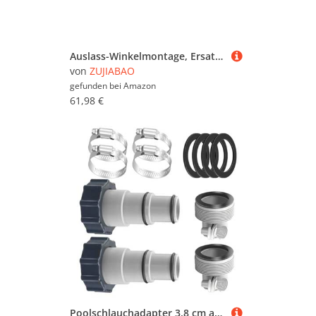
Auslass-Winkelmontage, Ersatz-Steckverbinder, Leckschutz und einfache Installation für DE4820-Filteranwendungen, industrielle Druckverschraubung
von
ZUJIABAO
gefunden bei
Amazon
61,98 €
Poolschlauchadapter 3,8 cm auf 3,2 cm Gewindeverbinder mit Klemmscheibe geeignet für Bodenpumpen Schläuche Zubehör Adapter