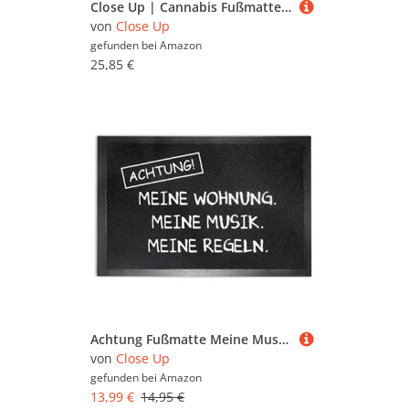
Close Up | Cannabis Fußmatte | Hi[gh] & Grow Home | Lustiger Fußabtreter | Schmutzfänger, rutschfest, Waschbar| Innen und Außen| 40x60cm | Dekoration für Wohnung und Haus
von
Close Up
gefunden bei
Amazon
25,85 €
Achtung Fußmatte Meine Musik. Meine Wohnung. Meine Regeln.
von
Close Up
gefunden bei
Amazon
13,99 €
14,95 €