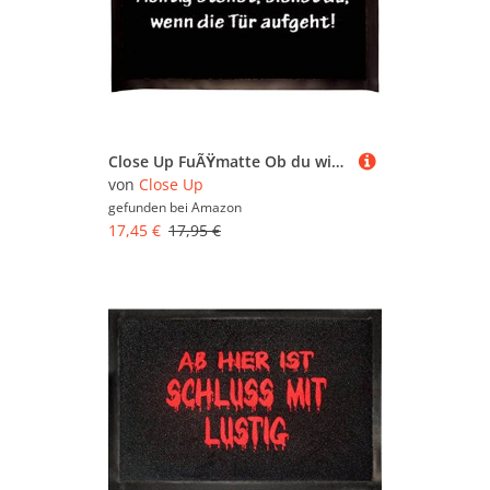
Close Up FuÃŸmatte Ob du wirklich richtig stehst. ca. 60x 40cm GroÃŸ
von
Close Up
gefunden bei
Amazon
17,45 €
17,95 €