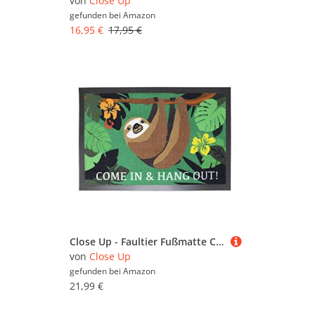
von
Close Up
gefunden bei
Amazon
16,95 €
17,95 €
Close Up - Faultier Fußmatte Come in & Hang Out | Türmatte 60 x 40 cm
von
Close Up
gefunden bei
Amazon
21,99 €