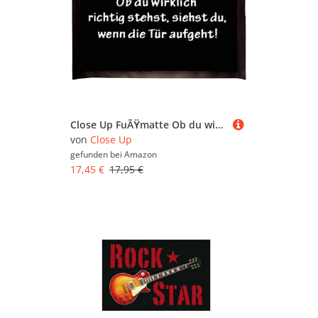
Close Up FuÃŸmatte Ob du wirklich richtig stehst. ca. 60x 40cm GroÃŸ
von
Close Up
gefunden bei
Amazon
17,45 €
17,95 €