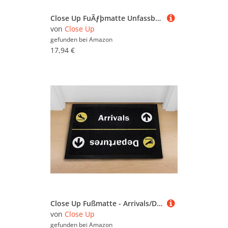
Close Up FuÃƒþmatte Unfassbar - Kopf drehen/Türmatte 60x40cm mit Rutschfester Gummirückseite
von
Close Up
gefunden bei
Amazon
17,94 €
Close Up Fußmatte - Arrivals/Departures - waschbare Türmatte (40 x 60 cm) - Schwarz gelb
von
Close Up
gefunden bei
Amazon