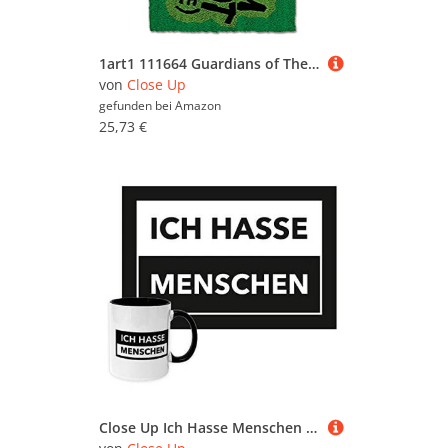
1art1 111664 Guardians of The Galaxy - Vol. 2, I Am Groot - Welcome Fußmatte Türmatte 60 x 40 cm
von
Close Up
gefunden bei
Amazon
25,73 €
Close Up Ich Hasse Menschen 2er Set - lustige FuÃŸmatte & Tasse - schwarz/weiÃŸ