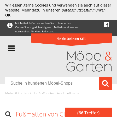
Wir essen gerne Cookies und verwenden sie auch auf dieser
Website. Mehr dazu in unseren
Datenschutzbestimmungen
.
OK
Mit Möbel & Garten suchen Sie in hunderten
Online-Shops gleichzeitig nach Möbeln und Wohn-
Accessoires für Haus & Garten.
Finde Deinen Stil!
Möbel & Garten
Flur
Wohntextilien
Fußmatten
Fußmatten von Close Up
(66 Treffer)