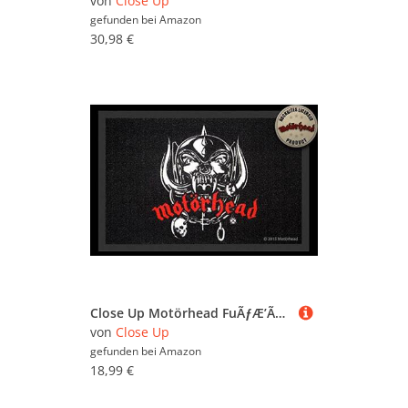
von
Close Up
gefunden bei
Amazon
30,98 €
Close Up Motörhead FuÃƒÆ’Ã†Ã‰Ãƒ¹Ãƒ¼ÃƒÆ’¹ÃƒÆ’¼ÃƒÆ’Ã†Ã‰¹ÃƒÆ’Ã†Ã‰¼þmatte mit Logo (40x 60cm)
von
Close Up
gefunden bei
Amazon
18,99 €