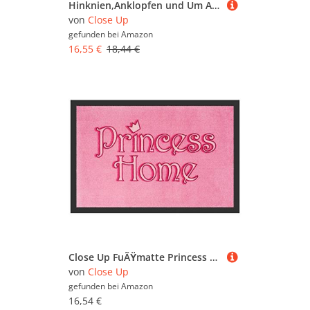
Hinknien,Anklopfen und Um Audienz Betteln! Fußmat
von
Close Up
gefunden bei
Amazon
16,55 €
18,44 €
Close Up FuÃŸmatte Princess Home für Dein Zuhause in pink
von
Close Up
gefunden bei
Amazon
16,54 €