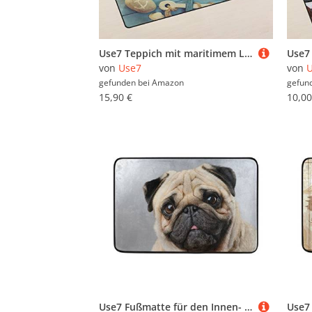
Use7 Teppich mit maritimem Leben, Seestern, Anker, Boot, Muschel, Teppich, rutschfeste Bodenmatte, Fußmatte, Wohnzimmer, Schlafzimmer, 50 x 80 cm
von
Use7
von
gefunden bei
Amazon
gefun
15,90 €
10,00
Use7 Fußmatte für den Innen- und Außenbereich, Mops-Motiv, 60 x 40 cm