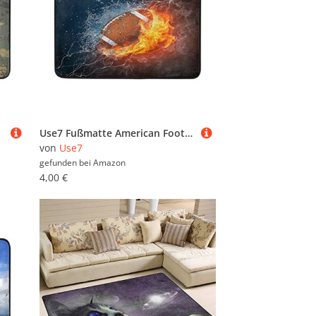
Use7 Fußmatte American Football in Fire und Water für den Innen- und Außenbereich, 60 x 40 cm
von
Use7
gefunden bei
Amazon
4,00 €