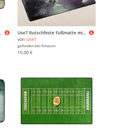
r Eingang Fußmatte Bad 60 x 40 cm
Use7 Rutschfeste Fußmatte mit Katzen-Motiv, für Kinderzimmer, Wohnzimmer und Schlafzimmer, Textil, mehrfarbig, 50 x 80 cm(1.7' x 2.6' ft)
von
Use7
gefunden bei
Amazon
10,00 €