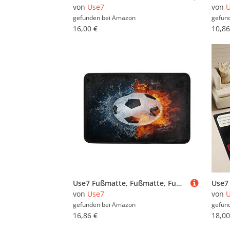
von
Use7
von
gefunden bei
Amazon
gefun
16,00 €
10,86
Use7 Fußmatte, Fußmatte, Fußmatte, Fußball, für Innen- und Außenbereich, 60 x 40 cm
von
Use7
von
gefunden bei
Amazon
gefun
16,86 €
18,00