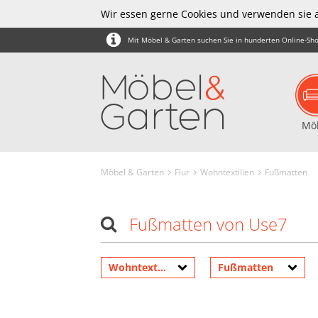
Wir essen gerne Cookies und verwenden sie 
Mit Möbel & Garten suchen Sie in hunderten Online-Sho
Mö
Möbel & Garten
Flur
Wohntextilien
Fußmatten
Fußmatten von Use7
Wohntextilien
Fußmatten