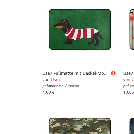
Use7 Fußmatte mit Dackel-Motiv, für Innen- und Außenbereich, 60 x 40 cm, Grün
von
Use7
von
gefunden bei
Amazon
gefun
4,00 €
10,86