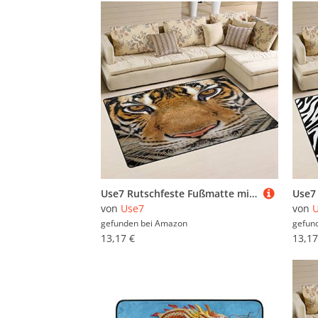
Use7 Rutschfeste Fußmatte mit Tiger-Tier-Motiv, für Kinder, Wohnzimmer, Schlafzimmer, Textil, Mehrfarbig, 50 x 80 cm(1.7' x 2.6' ft)
von
Use7
von
gefunden bei
Amazon
gefun
13,17 €
13,17