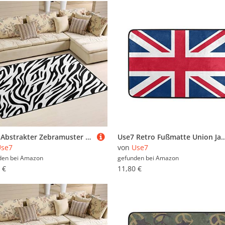
Use7 Abstrakter Zebramuster Tierhaut Teppich Rutschfeste Fußmatte Fußmatte Wohnzimmer Schlafzimmer 50 x 80 cm
Use7 Retro Fußmatte Union Jack Indoor Outdoor Eingang Fußmatt
Use7
von
Use7
den bei
Amazon
gefunden bei
Amazon
 €
11,80 €