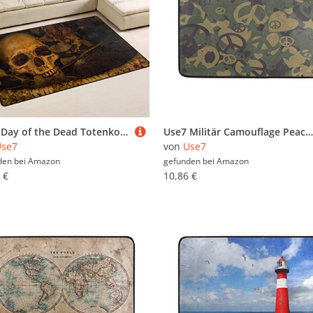
Use7 Day of the Dead Totenkopf Blatt Teppich rutschfeste Bodenmatte Fußmatten Wohnzimmer Schlafzimmer 100 x 150 cm (3 x 5 Fuß)
Use7 Militär Camouflage Peace Sign Love Fußmatte Indoor Outdoor Eingang Fußmatte Bad 60 x 40 cm
Use7
von
Use7
den bei
Amazon
gefunden bei
Amazon
 €
10,86 €