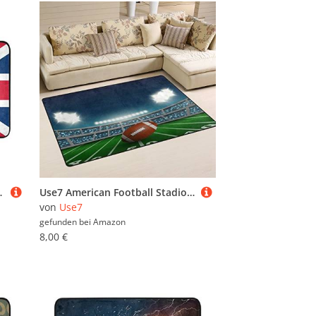
e Badezimmer 60 x 40 cm
Use7 American Football Stadion Teppich, Fußmatte für Heimdekoration, Schlafzimmer, Wohnzimmer, 50 x 80 cm
von
Use7
gefunden bei
Amazon
8,00 €