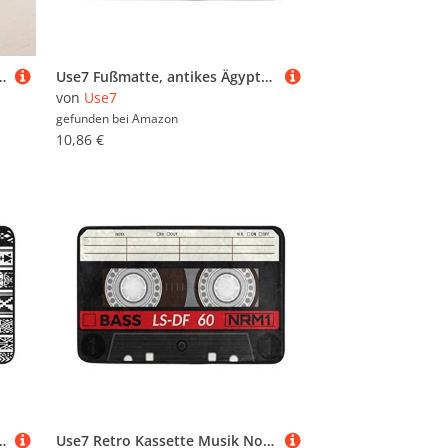
 Wohnzimmer und Schlafzimmer, Textil, mehrfarbig, 100 x 150 cm(3' x 5' ft)
Use7 Fußmatte, antikes Ägypten-Kunstwerk, Hieroglyphische Fußmatte, für drinnen und draußen, Fußmatte, Badezimmer, 60 x 40 cm
von
Use7
gefunden bei
Amazon
10,86 €
ereich, Azteken-Muster, 60 x 40 cm, Schwarz/Weiß
Use7 Retro Kassette Musik Note Fußmatte Indoor Outdoor Eingang Fußmatte Badezimmer 60x40cm