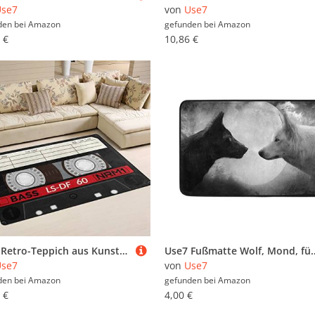
Use7
von
Use7
den bei
Amazon
gefunden bei
Amazon
 €
10,86 €
Use7 Retro-Teppich aus Kunststoff, Audio-Kassette, Musikbereich, rutschfeste Bodenmatte, Fußmatten, Wohnzimmer, Schlafzimmer, 50 x 80 cm
Use7 Fußmatte Wolf, Mond, für Innen- und Auß
Use7
von
Use7
den bei
Amazon
gefunden bei
Amazon
 €
4,00 €