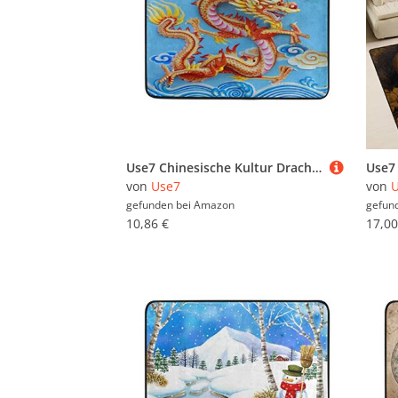
Use7 Chinesische Kultur Drache Fußmatte Indoor Outdoor Eingang Fußmatte Badezimmer 60 x 40 cm
von
Use7
von
gefunden bei
Amazon
gefun
10,86 €
17,00