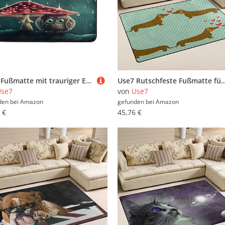
Use7 Fußmatte mit trauriger Eule, sitzend unter Pilz, für drinnen und draußen, 60 x 40 cm
Use7 Rutschfeste Fußmatte für Dackel mit Punktemuster, Textil, mehrfarbi
Use7
von
Use7
den bei
Amazon
gefunden bei
Amazon
 €
45,76 €