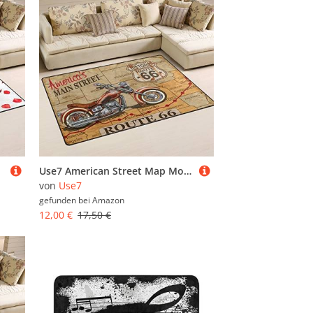
Use7 American Street Map Motorrad-Teppich, rutschfeste Bodenmatte, Fußmatten, Wohnzimmer, Schlafzimmer, 100 x 150 cm
von
Use7
gefunden bei
Amazon
12,00 €
17,50 €