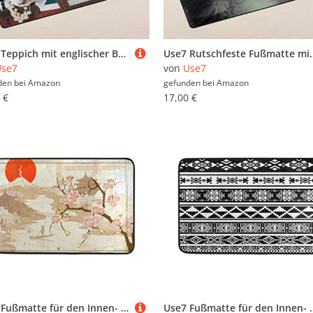
Use7 Teppich mit englischer Bulldogge, Britische Flagge, rutschfest, Fußmatte, Wohnzimmer, Schlafzimmer, 50 x 80 cm
Use7 Rutschfeste Fußmatte mit Katzen-Motiv, für Kinderzimmer,
Use7
von
Use7
den bei
Amazon
gefunden bei
Amazon
 €
17,00 €
Use7 Fußmatte für den Innen- und Außenbereich, japanische Halterung, Kirschblüte, 60 x 40 cm
Use7 Fußmatte für den Innen- und Außenb