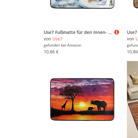
Use7 Fußmatte für den Innen- und Außenbereich, Motiv: Schneemann, Winter, 60 x 40 cm
von
Use7
von
gefunden bei
Amazon
gefun
10,86 €
10,86