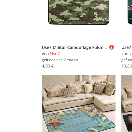
Use7 Militär Camouflage Fußmatte Indoor Outdoor Eingang Fußmatte Bad 60 x 40 cm
von
Use7
von
gefunden bei
Amazon
gefun
4,00 €
10,86