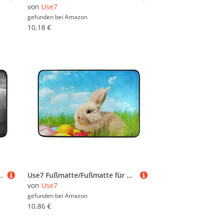
von
Use7
gefunden bei
Amazon
10,18 €
enbereich, 60 x 40 cm, Schwarz / Weiß
Use7 Fußmatte/Fußmatte für den Innen- und Außenbereich, Kaninchen auf grünem Gras, 60 x 40 cm
von
Use7
gefunden bei
Amazon
10,86 €