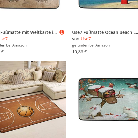
Use7 Fußmatte mit Weltkarte im Vintage-Stil, für Innen- und Außenbereich, 60 x 40 cm
Use7 Fußmatte Ocean Beach Leuchtturm Vogel Indoor Outdoo
Use7
von
Use7
den bei
Amazon
gefunden bei
Amazon
 €
10,86 €