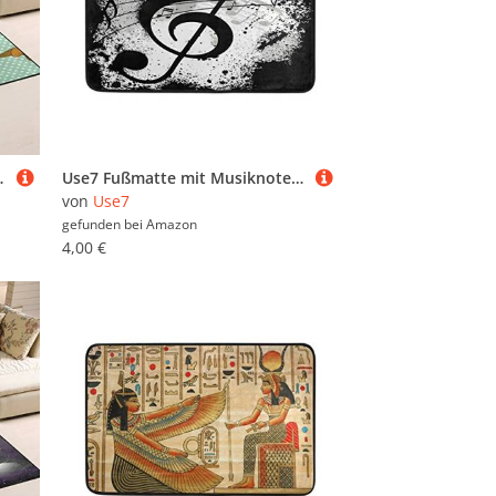
g, 100 x 150 cm(3' x 5' ft)
Use7 Fußmatte mit Musiknotenmotiv, für Innen- und Außenbereich, 60 x 40 cm, Schwarz
von
Use7
gefunden bei
Amazon
4,00 €