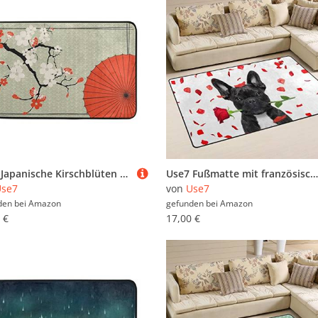
Use7 Japanische Kirschblüten Regenschirm Fußmatte Indoor Outdoor Eingang Bodenmatte Badezimmer 60 x 40 cm
Use7 Fußmatte mit französischer Bulldogge, Rosenmotiv, rutschfest, für Wohnzimmer, Schlafzimmer, 100 x 150 cm
Use7
von
Use7
den bei
Amazon
gefunden bei
Amazon
 €
17,00 €