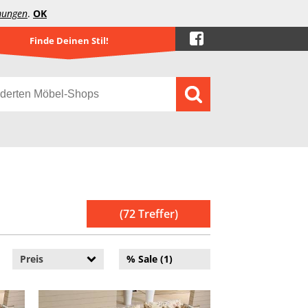
mungen
.
OK
Finde Deinen Stil!
(72 Treffer)
Preis
% Sale (1)