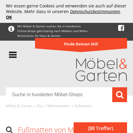
Wir essen gerne Cookies und verwenden sie auch auf dieser
Website. Mehr dazu in unseren
Datenschutzbestimmungen
.
OK
Mit Möbel & Garten suchen Sie in hunderten
Online-Shops gleichzeitig nach Möbeln und Wohn-
Accessoires für Haus & Garten.
Finde Deinen Stil!
Möbel & Garten
Flur
Wohntextilien
Fußmatten
Fußmatten von Magic Mats
(88 Treffer)