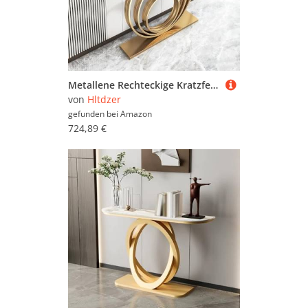
Metallene Rechteckige Kratzfestige Tisch mit Geometrischem Rahmen Industrieller Sofa Tisch Hinter Dem Sofa Veranda-Schrank Schmiedeeisenrahmen Akzent Eingangstisch(D,100*30*80CM/39.4*11.8*31.5IN)
von
Hltdzer
gefunden bei
Amazon
724,89 €