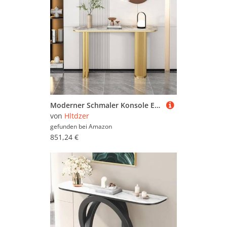
Moderner Schmaler Konsole Eingangs Akzent Tisch mit Geometrischer Basis Industrieller Steinplatte und Metall Rechteckrahmen Sofa Tisch Hinter Dem Sofa für Wohnzimmer(A,160*30*80CM/63*11.8*31.5IN)
von
Hltdzer
gefunden bei
Amazon
851,24 €