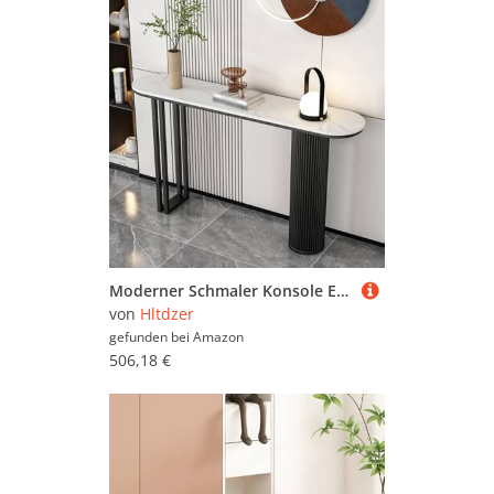
Moderner Schmaler Konsole Eingangs Akzent Tisch mit Geometrischer Basis Industrieller Steinplatte und Metall Rechteckrahmen Sofa Tisch Hinter Dem Sofa für Wohnzimmer(G,100*30*80CM/39.4*11.8*31.5IN)
von
Hltdzer
gefunden bei
Amazon
506,18 €