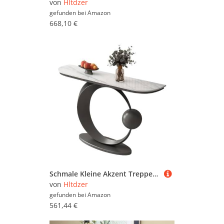
von
Hltdzer
gefunden bei
Amazon
668,10 €
Schmale Kleine Akzent Treppenhaus Tabelle mit Geometrischem Metallrahmen Lange Eingangshalle Tabelle Lange Treppenhaus Vestibül Tabelle Eingang Vestibül Treppenhaus(D,150*30*80CM/59.1*11.8*31.5IN)
von
Hltdzer
gefunden bei
Amazon
561,44 €