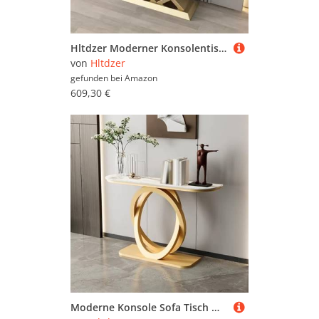
Hltdzer Moderner Konsolentisch aus Eisen mit herzförmigem Fuß und Antik-Finish, langes Regal, Wandregal, Flurtisch, Podest, Verandaschrank(D,80 * 30 * 80cm/31.5 * 11.8 * 31.5in)
von
Hltdzer
gefunden bei
Amazon
609,30 €
Moderne Konsole Sofa Tisch mit Geometric Metal Legs Console Console Sofa Tisch Against The Wall Hotel Long Porch Cabinet for Entrance Living Room(Gold,80 * 35 * 85CM/31,5 * 13,8 * 33,5IN)