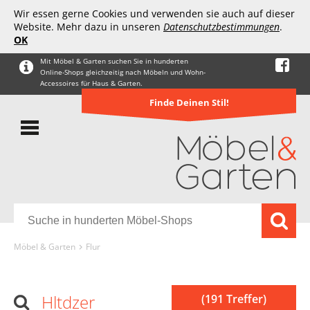
Wir essen gerne Cookies und verwenden sie auch auf dieser
Website. Mehr dazu in unseren
Datenschutzbestimmungen
.
OK
Mit Möbel & Garten suchen Sie in hunderten
Online-Shops gleichzeitig nach Möbeln und Wohn-
Accessoires für Haus & Garten.
Finde Deinen Stil!
Möbel & Garten
Flur
Hltdzer
(191 Treffer)