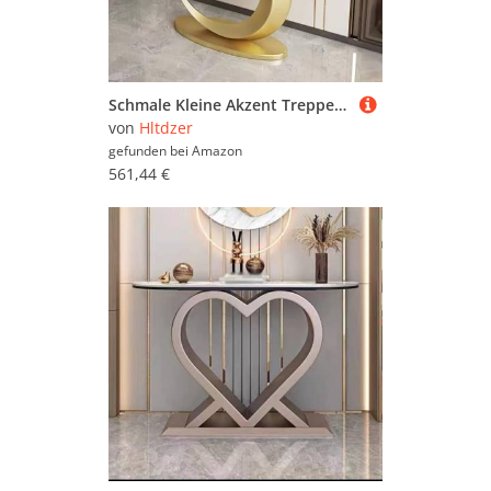
Schmale Kleine Akzent Treppenhaus Tabelle mit Geometrischem Metallrahmen Lange Eingangshalle Tabelle Lange Treppenhaus Vestibül Tabelle Eingang Vestibül Treppenhaus(A,100*30*80CM/39.4*11.8*31.5IN)
von
Hltdzer
gefunden bei
Amazon
561,44 €