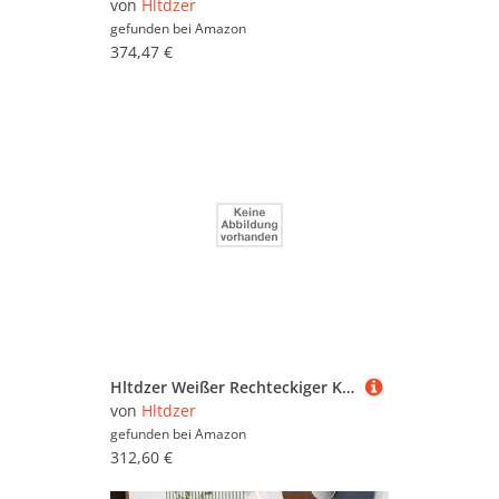
von
Hltdzer
gefunden bei
Amazon
374,47 €
Hltdzer Weißer Rechteckiger Konsolentisch mit Vier Beinen Und Stauraum Moderner Flur-Sofatisch Eingangsbereich Flur Veranda Trennwandschrank(A,90cm/35.4in)
von
Hltdzer
gefunden bei
Amazon
312,60 €