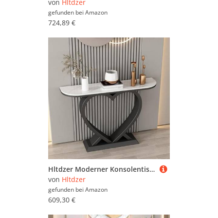
von
Hltdzer
gefunden bei
Amazon
724,89 €
Hltdzer Moderner Konsolentisch aus Eisen mit herzförmigem Fuß und Antik-Finish, langes Regal, Wandregal, Flurtisch, Podest, Verandaschrank(A,80 * 30 * 80cm/31.5 * 11.8 * 31.5in)
von
Hltdzer
gefunden bei
Amazon
609,30 €