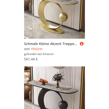
Schmale Kleine Akzent Treppenhaus Tabelle mit Geometrischem Metallrahmen Lange Eingangshalle Tabelle Lange Treppenhaus Vestibül Tabelle Eingang Vestibül Treppenhaus(E,130*30*80CM/51.2*11.8*31.5IN)
von
Hltdzer
gefunden bei
Amazon
561,44 €