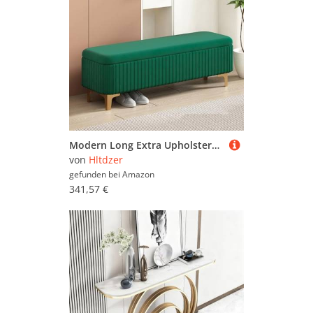
Modern Long Extra Upholstered Storage Bench With Gold Legs Large Storage Space Entryway Bench With Safety Hinge Metal Legs Storage Bench Foot Stool For Hallway,Entryway(E,80*40CM/31.5*15.7*15.7IN)
von
Hltdzer
gefunden bei
Amazon
341,57 €