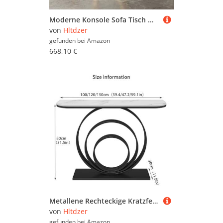
Moderne Konsole Sofa Tisch mit Geometric Metal Legs Console Console Sofa Tisch Against The Wall Hotel Long Porch Cabinet for Entrance Living Room(Gold,100 * 35 * 85CM/39,4 * 13,8 * 33,5IN)
von
Hltdzer
gefunden bei
Amazon
668,10 €
Metallene Rechteckige Kratzfestige Tisch mit Geometrischem Rahmen Industrieller Sofa Tisch Hinter Dem Sofa Veranda-Schrank Schmiedeeisenrahmen Akzent Eingangstisch(C,100*30*80CM/39.4*11.8*31.5IN)
von
Hltdzer
gefunden bei
Amazon