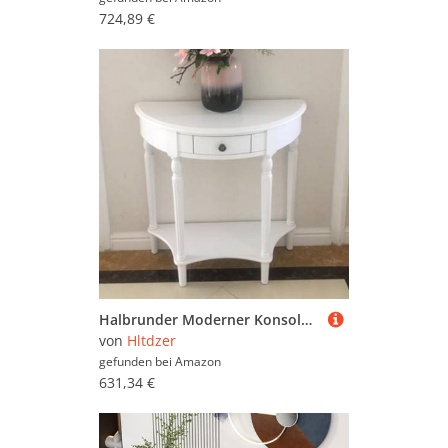
724,89 €
Halbrunder Moderner Konsolentisch Sofatisch Flurtisch aus Holz mit Schublade für Kleinen Raum Birkenholz-Konsolentisch Verandatisch for Eingang, Flur(White,100cm/39.4in)
von
Hltdzer
gefunden bei
Amazon
631,34 €