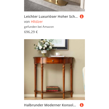
Leichter Luxuriöser Hoher Schmaler Langer Sofatisch für Kleine Räume Schlichter Flur Kleiner Konsolentisch für Hinter der Couch Im Eingangsbereich(C,120 * 30 * 80cm/47.2 * 11.8 * 31.5in)
von
Hltdzer
gefunden bei
Amazon
696,29 €
Halbrunder Moderner Konsolentisch Sofatisch Flurtisch aus Holz mit Schublade für Kleinen Raum Birkenholz-Konsolentisch Verandatisch for Eingang, Flur(Cherry,60cm/23.6in)