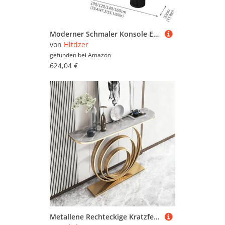
Moderner Schmaler Konsole Eingangs Akzent Tisch mit Geometrischer Basis Industrieller Steinplatte und Metall Rechteckrahmen Sofa Tisch Hinter Dem Sofa für Wohnzimmer(B,120*30*80CM/47.2*11.8*31.5IN)
von
Hltdzer
gefunden bei
Amazon
624,04 €
Metallene Rechteckige Kratzfestige Tisch mit Geometrischem Rahmen Industrieller Sofa Tisch Hinter Dem Sofa Veranda-Schrank Schmiedeeisenrahmen Akzent Eingangstisch(F,150*30*80CM/59.1*11.8*31.5IN)