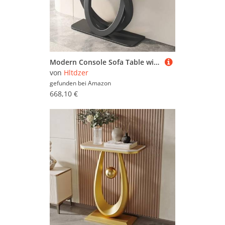
Modern Console Sofa Table with Geometric Metal Legs Contemporary Iron Console Sofa Table Against The Wall Hotel Long Porch Cabinet for Entrance Living Room(Black,150 * 35 * 85CM/59,1 * 13,8 * 33,5IN)
von
Hltdzer
gefunden bei
Amazon
668,10 €