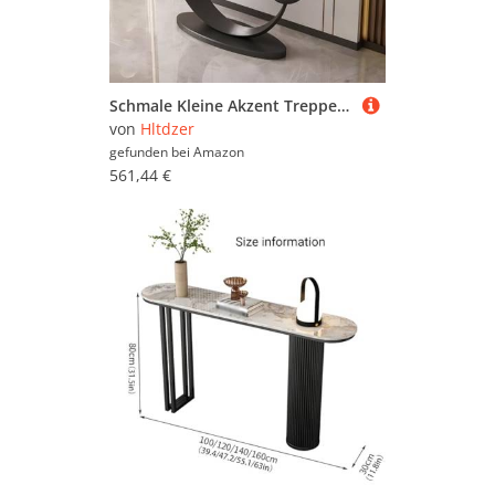
Schmale Kleine Akzent Treppenhaus Tabelle mit Geometrischem Metallrahmen Lange Eingangshalle Tabelle Lange Treppenhaus Vestibül Tabelle Eingang Vestibül Treppenhaus(F,150*30*80CM/59.1*11.8*31.5IN)
von
Hltdzer
gefunden bei
Amazon
561,44 €