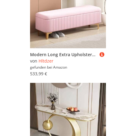
Modern Long Extra Upholstered Storage Bench With Gold Legs Large Storage Space Entryway Bench With Safety Hinge Metal Legs Storage Bench Foot Stool For Hallway,Entryway(B,150*40*40CM/59.1*15.7*15.7IN)
von
Hltdzer
gefunden bei
Amazon
533,99 €