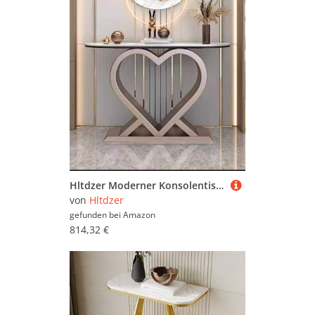
Hltdzer Moderner Konsolentisch aus Eisen mit herzförmigem Fuß und Antik-Finish, langes Regal, Wandregal, Flurtisch, Podest, Verandaschrank(C,120 * 30 * 80cm/47.2 * 11.8 * 31.5in)
von
Hltdzer
gefunden bei
Amazon
814,32 €