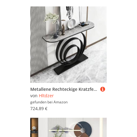
Metallene Rechteckige Kratzfestige Tisch mit Geometrischem Rahmen Industrieller Sofa Tisch Hinter Dem Sofa Veranda-Schrank Schmiedeeisenrahmen Akzent Eingangstisch(E,150*30*80CM/59.1*11.8*31.5IN)
von
Hltdzer
gefunden bei
Amazon
724,89 €