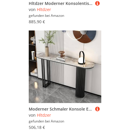
Hltdzer Moderner Konsolentisch aus Eisen mit herzförmigem Fuß und Antik-Finish, langes Regal, Wandregal, Flurtisch, Podest, Verandaschrank(C,150 * 30 * 80cm/59.1 * 11.8 * 31.5in)
von
Hltdzer
gefunden bei
Amazon
885,90 €
Moderner Schmaler Konsole Eingangs Akzent Tisch mit Geometrischer Basis Industrieller Steinplatte und Metall Rechteckrahmen Sofa Tisch Hinter Dem Sofa für Wohnzimmer(E,100*30*80CM/39.4*11.8*31.5IN)
von
Hltdzer
gefunden bei
Amazon
506,18 €