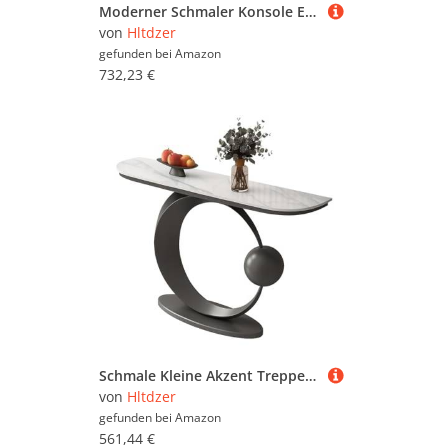
Moderner Schmaler Konsole Eingangs Akzent Tisch mit Geometrischer Basis Industrieller Steinplatte und Metall Rechteckrahmen Sofa Tisch Hinter Dem Sofa für Wohnzimmer(B,140*30*80CM/55.1*11.8*31.5IN)
von
Hltdzer
gefunden bei
Amazon
732,23 €
Schmale Kleine Akzent Treppenhaus Tabelle mit Geometrischem Metallrahmen Lange Eingangshalle Tabelle Lange Treppenhaus Vestibül Tabelle Eingang Vestibül Treppenhaus(D,130*30*80CM/51.2*11.8*31.5IN)
von
Hltdzer
gefunden bei
Amazon
561,44 €