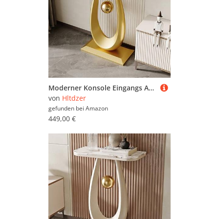
Moderner Konsole Eingangs Akzent Sofa Tisch mit Tröpfchenförmiger Basis und Kugelpendel Schmaler und Langer Akzent Tisch für Eingangshalle Hinter Dem Sofa(F,80 * 30 * 75CM/31.5 * 11.8 * 29.5IN)
von
Hltdzer
gefunden bei
Amazon
449,00 €