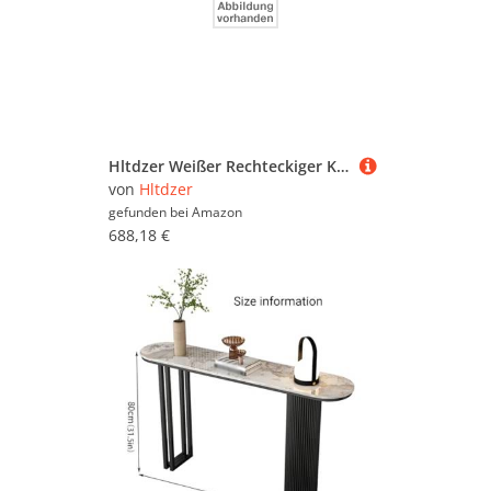
Hltdzer Weißer Rechteckiger Konsolentisch mit Vier Beinen Und Stauraum Moderner Flur-Sofatisch Eingangsbereich Flur Veranda Trennwandschrank(A,160cm/63in)
von
Hltdzer
gefunden bei
Amazon
688,18 €