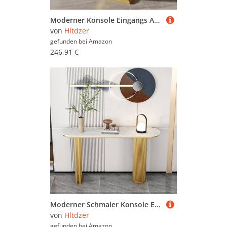
Moderner Konsole Eingangs Akzent Sofa Tisch mit Tröpfchenförmiger Basis und Kugelpendel Schmaler und Langer Akzent Tisch für Eingangshalle Hinter Dem Sofa(J,40 * 30 * 75CM/15.7 * 11.8 * 29.5IN)
von
Hltdzer
gefunden bei
Amazon
246,91 €
Moderner Schmaler Konsole Eingangs Akzent Tisch mit Geometrischer Basis Industrieller Steinplatte und Metall Rechteckrahmen Sofa Tisch Hinter Dem Sofa für Wohnzimmer(C,140*30*80CM/55.1*11.8*31.5IN)
von
Hltdzer
gefunden bei
Amazon