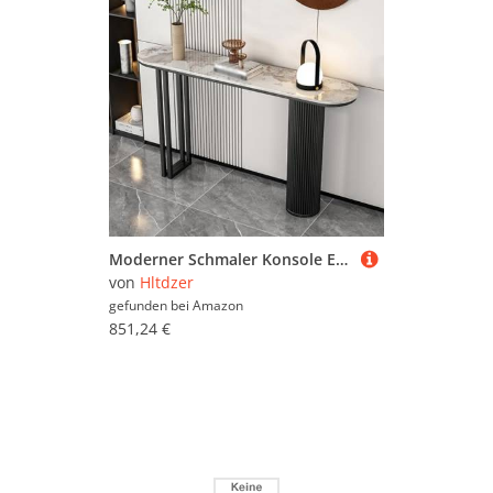
Moderner Schmaler Konsole Eingangs Akzent Tisch mit Geometrischer Basis Industrieller Steinplatte und Metall Rechteckrahmen Sofa Tisch Hinter Dem Sofa für Wohnzimmer(E,160*30*80CM/63*11.8*31.5IN)
von
Hltdzer
gefunden bei
Amazon
851,24 €