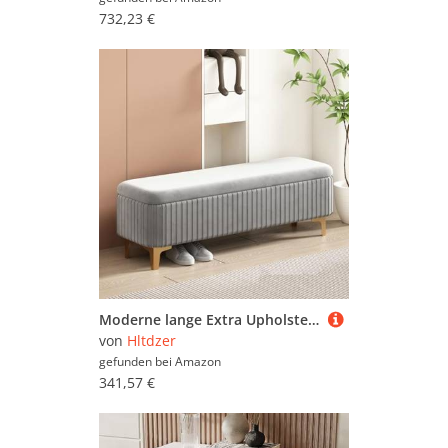
732,23 €
Moderne lange Extra Upholstered Storage Bench mit Gold Legs Large Storage Raum Entryway Bench mit Sicherheit Hinge Metall Beine Lagerung Bench Fuß Stuhl für Hallway,Einstieg(D,80*40*40CM/31.5*15.7
von
Hltdzer
gefunden bei
Amazon
341,57 €