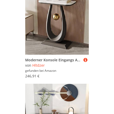
Moderner Konsole Eingangs Akzent Sofa Tisch mit Tröpfchenförmiger Basis und Kugelpendel Schmaler und Langer Akzent Tisch für Eingangshalle Hinter Dem Sofa(A,40 * 30 * 75CM/15.7 * 11.8 * 29.5IN)
von
Hltdzer
gefunden bei
Amazon
246,91 €