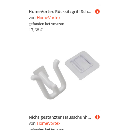
HomeVortex Rücksitzgriff Schnalle Trim ABS Schwarz Ersatz für Volvo XC90 MK2 2015-2023 OEM 39826805 Innenzubehör
von
HomeVortex
gefunden bei
Amazon
17,68 €
Nicht gestanzter Hausschuhhaken für einfache Wandmontage, Schuhaufbewahrung für Schlafzimmer (weiß)
von
HomeVortex
gefunden bei
Amazon