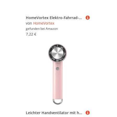
HomeVortex Elektro-Fahrrad-Batterieschloss, Diebstahlschutz, Sattelrohr-Sicherheitsschloss mit Schlüsseln, Zinklegierung, Aluminiumkern für E-Bike-Akku-Schutz (Typ B)
von
HomeVortex
gefunden bei
Amazon
7,22 €
Leichter Handventilator mit hoher Windgeschwindigkeit, 2000 mAh Akku für den Sommer (Rosa)