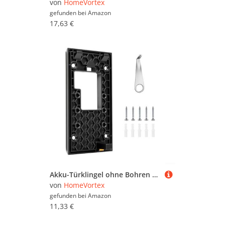
von
HomeVortex
gefunden bei
Amazon
17,63 €
Akku-Türklingel ohne Bohren Halterung für Ring-Türklingel 2024 Release mit Pad und Entfernungswerkzeug für bequemen Ladezugang
von
HomeVortex
gefunden bei
Amazon
11,33 €