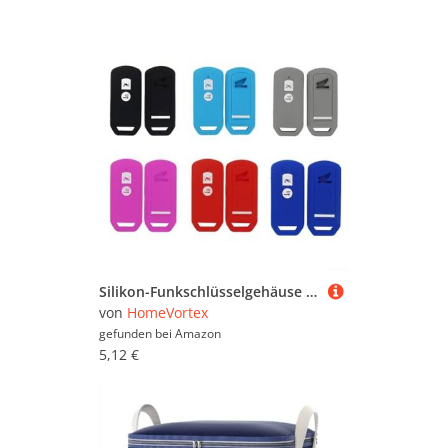
Silikon-Funkschlüsselgehäuse für Honda PCX 150 für XADV für SH125, leicht und einfach zu handhaben (lila)
von
HomeVortex
gefunden bei
Amazon
5,12 €