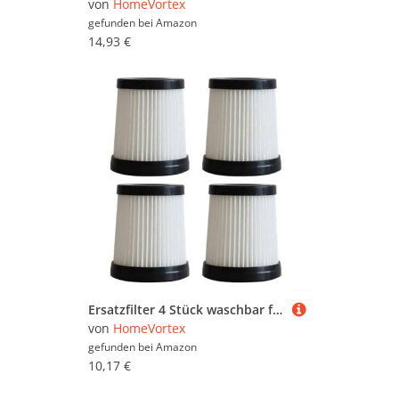
von
HomeVortex
gefunden bei
Amazon
14,93 €
Ersatzfilter 4 Stück waschbar für DUMOS Akku-Staubsauger geeignet für regelmäßigen Gebrauch zur Aufrechterhaltung der Vakuumeffizienz
von
HomeVortex
gefunden bei
Amazon
10,17 €