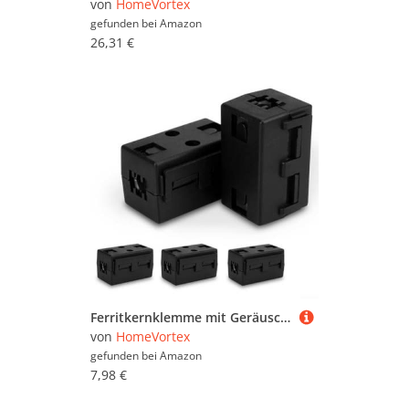
von
HomeVortex
gefunden bei
Amazon
26,31 €
Ferritkernklemme mit Geräuschunterdrückung für USB-, Tastatur- und Headset-Kabel, einfach zu bedienen (8 mm)
von
HomeVortex
gefunden bei
Amazon
7,98 €