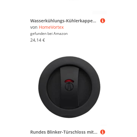
Wasserkühlungs-Kühlerkappenschutz für Honda PCX160, Karbonfaser-Stil, ABS-Abdeckung bietet Haltbarkeit und Wärmeregulierung (Kohlefaser-Textur)
von
HomeVortex
gefunden bei
Amazon
24,14 €
Rundes Blinker-Türschloss mit eingebautem Hakenverschlusssystem für Schiebetüren und Badezimmertüren, geeignet für verschiedene Holztürarten und -stärken (schwarz)