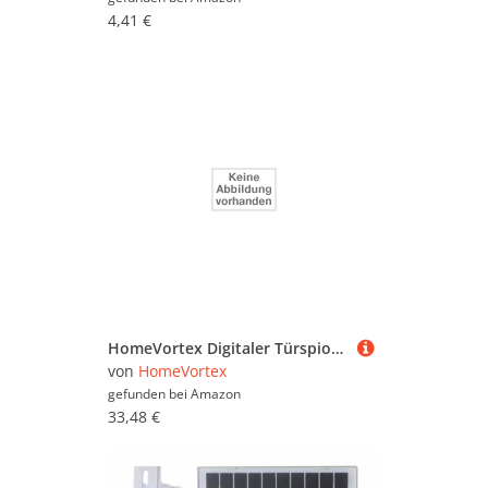
4,41 €
HomeVortex Digitaler Türspion mit 7,1 cm (2,8 Zoll) LCD-Bildschirm, 90 Grad Weitwinkel, Fotoaufnahme, batteriebetrieben, Sicherheitstürklingel (Gold)
von
HomeVortex
gefunden bei
Amazon
33,48 €