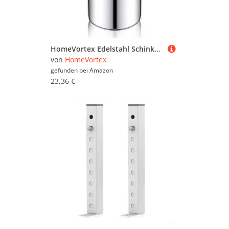
HomeVortex Edelstahl Schinkenmaschine Fleischpresse Kocher mit Thermometer für Deli Fleisch Mittagessen Roulade Küchenwerkzeug Gesundes Kochen 304 Metall 0,9 kg Kapazität (Kabel)
von
HomeVortex
gefunden bei
Amazon
23,36 €