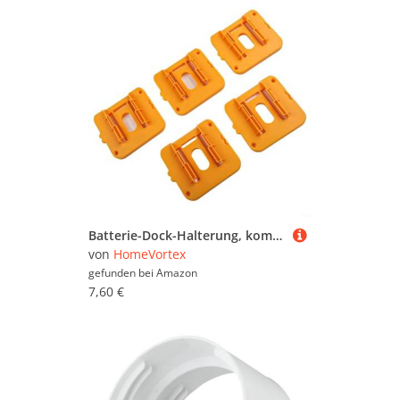
Batterie-Dock-Halterung, kompatibel mit Dewalt 20 V 60 V Batterien, passend für Modellnummern DCB200 bis DCB208 und DCB606 bis DCB609, mit Befestigungsschrauben für sichere Installation
von
HomeVortex
gefunden bei
Amazon
7,60 €