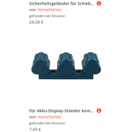
Sicherheitsgeländer für Schiebefenster mit verstellbarer Länge, Metallkonstruktion, um Stürze zu verhindern und Kinder und Haustiere zu schützen (2 Stück 25 cm)
von
HomeVortex
gefunden bei
Amazon
24,58 €
Für Akku-Display-Ständer kompatibel mit Bosch Tools Efficient Storage Solution (blau)
von
HomeVortex
gefunden bei
Amazon
7,69 €