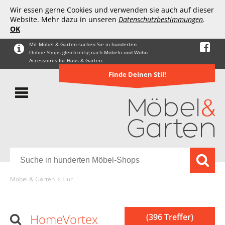
Wir essen gerne Cookies und verwenden sie auch auf dieser
Website. Mehr dazu in unseren
Datenschutzbestimmungen
.
OK
Mit Möbel & Garten suchen Sie in hunderten
Online-Shops gleichzeitig nach Möbeln und Wohn-
Accessoires für Haus & Garten.
Finde Deinen Stil!
Möbel & Garten
Flur
HomeVortex
(396 Treffer)