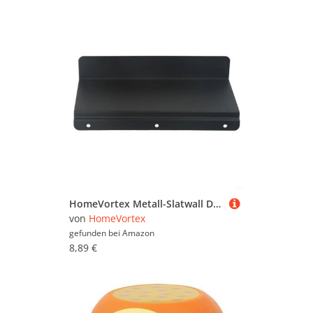
HomeVortex Metall-Slatwall Display Regal Eisen Wandhalterung Lagerregal für Schuhe Einzelhandel Geschäft Messestand Home Organisation 22,9 x 9,54 Zoll
von
HomeVortex
gefunden bei
Amazon
8,89 €