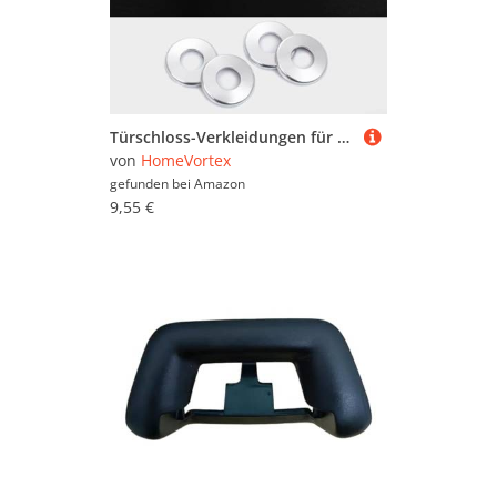
Türschloss-Verkleidungen für Mercedes Benz C E für GLC-Klasse W205, 4-teiliges Aluminium-Set, Schutz
von
HomeVortex
gefunden bei
Amazon
9,55 €