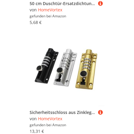
50 cm Duschtür-Ersatzdichtung, effizienter Wasserabweiser für anpassbare Duschpassform (12 mm)
von
HomeVortex
gefunden bei
Amazon
5,68 €
Sicherheitsschloss aus Zinklegierung mit mechanischer digitaler Kombination und Anti-Diebstahl-Bolzen-Design für Holztüren und Aufbewahrungsschränke, schlüsselloses Passwortschloss für sicheren Zugang
von
HomeVortex
gefunden bei
Amazon
13,31 €