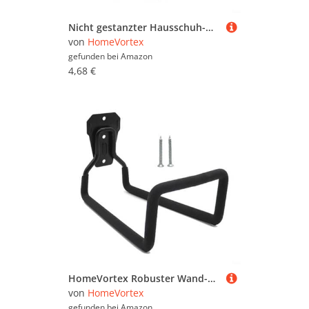
Nicht gestanzter Hausschuh-Haken für einfache Wandmontage, Schuhaufbewahrung für Schlafzimmer (Cyan)
von
HomeVortex
gefunden bei
Amazon
4,68 €
HomeVortex Robuster Wand-Schlauchhalter aus Metall, Eisen, Aufbewahrungshaken, Halterung für Gartenschläuche, Kabel, Rohre, schwarzer Organizer, platzsparend
von
HomeVortex
gefunden bei
Amazon