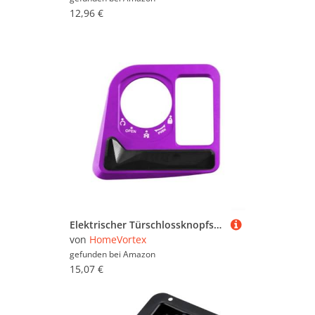
12,96 €
Elektrischer Türschlossknopfschutz für Honda für PCX125 PCX160 2021 2024 Lgnition Schalterabdeckung CNC-Aluminium für lange Lebensdauer (lila)
von
HomeVortex
gefunden bei
Amazon
15,07 €