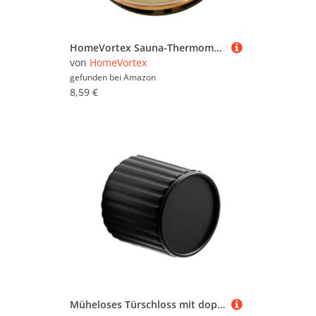
HomeVortex Sauna-Thermometer, Hygrometer, Aluminiumlegierung, batteriefreier Betrieb, Bimetall-Temperatur, Luftfeuchtigkeitsmesser, Dampfbad-Zubehör, 0–120 °C Messung (Hygrometer)
von
HomeVortex
gefunden bei
Amazon
8,59 €
Müheloses Türschloss mit doppeltem Drehgriff für alle Benutzer (schwarz)