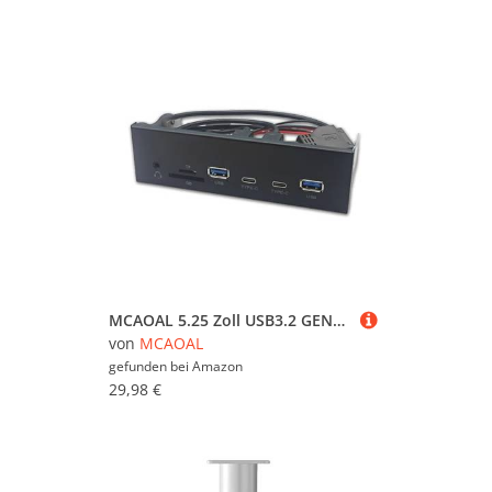
MCAOAL 5.25 Zoll USB3.2 GEN1 Frontplatte Mit 5Gbit / S Fast Geschwindigkeits Datenübertragung 19Pin Zu 2xUSB3.0 2XTYPE C Und Auditory
von
MCAOAL
gefunden bei
Amazon
29,98 €