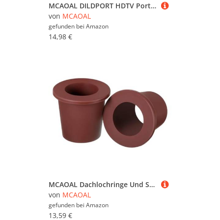
MCAOAL DILDPORT HDTV Portkabelunterstützung 1920x1080p Für Computer Zu HDTVs Verbessert Abschirmungs DisplayPort Zum HDTV Anschlusskabel
von
MCAOAL
gefunden bei
Amazon
14,98 €
MCAOAL Dachlochringe Und Stabilisator Für Terrassentisch Mit 2 Bis 2 5 Zoll Loch Und 1 5 Zoll Patios Stabilisator
von
MCAOAL
gefunden bei
Amazon
13,59 €