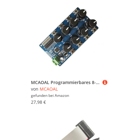
MCAOAL Programmierbares 8-Pfad Servocontroller Debugging Board Servo Bedienfeld Mit Drehknöpfen Für Roboter Enthusiasten Projekte
von
MCAOAL
gefunden bei
Amazon
27,98 €