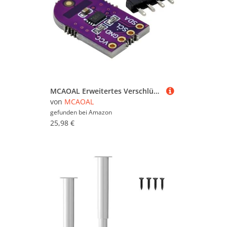
MCAOAL Erweitertes Verschlüsselungsmodul CJMCU608 Kryptografisches Passwort NISTP256 Kurven Für Finanzanwendungen Mit Geringem Stromverbrauch
von
MCAOAL
gefunden bei
Amazon
25,98 €