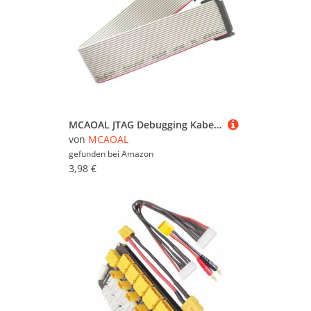
MCAOAL JTAG Debugging Kabel 20-poliges Graues Flachband Datenkabel Mit Anschlüssen Für Die AVR Mikrocontroller Programmierung
von
MCAOAL
gefunden bei
Amazon
3,98 €