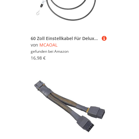
60 Zoll Einstellkabel Für Deluxe 24in 27in 28in 30in; Deluxe Track 24in Modelle Edelstahlverstärkte Design Deflexist Kabel
von
MCAOAL
gefunden bei
Amazon
16,98 €