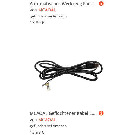
Automatisches Werkzeug Für Pflanzenwässerungsgerät Tropfbewässerung Innengärten Und Zuhause Decors Ideal Mehrere POTS Typen Automatische Wasserversorgung
von
MCAOAL
gefunden bei
Amazon
13,89 €
MCAOAL Geflochtener Kabel Ersatzdraht Für G213 Tastaturdatenlinien
von
MCAOAL
gefunden bei
Amazon
13,98 €