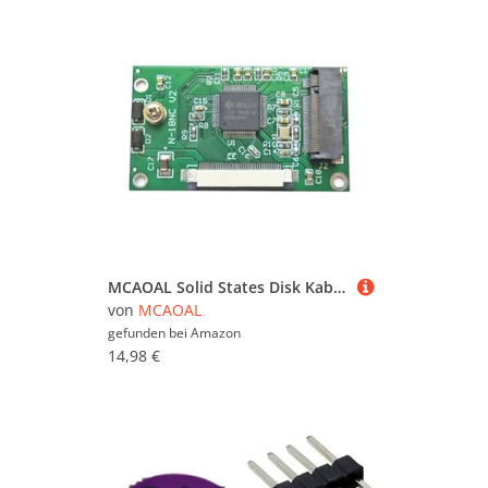
MCAOAL Solid States Disk Kabel Adapter Board 2242 Solid States Disk Adapter Für 2400 2510P 2710P D420
von
MCAOAL
gefunden bei
Amazon
14,98 €