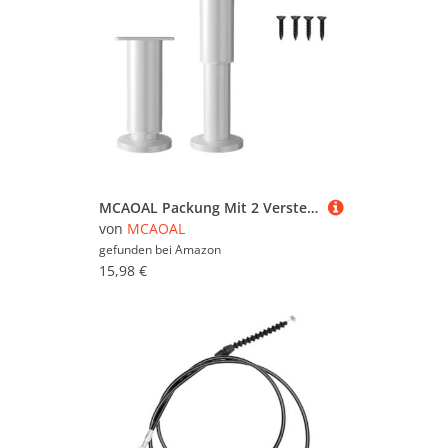
MCAOAL Packung Mit 2 Verstellbaren Stahlmöbeln Beine Sofa Couch Beine Stoßdämpferung Fußpolster Für Schreibtisch Couches Regale & Kommode Couchtisch Couchtisch
von
MCAOAL
gefunden bei
Amazon
15,98 €