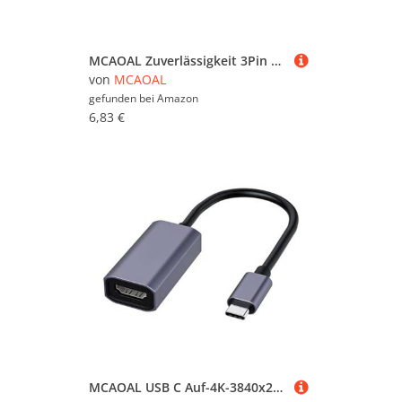
MCAOAL Zuverlässigkeit 3Pin Lüftergeschwindigkeit Begrenzter Kabel Computer Lüftergeschwindigkeitsreduzierter Für Ruhige Leistungen In Verschiedenen Computer Setups PC Fall Lüftergeräusch Reduzierung
von
MCAOAL
gefunden bei
Amazon
6,83 €
MCAOAL USB C Auf-4K-3840x2160P Verbindungsadapter Reibungslose Bildschirmfreigabe Für Meetings Und Unterhaltung Hot Swap Fähig