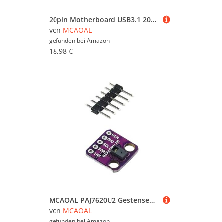
20pin Motherboard USB3.1 20Pin Bis USB3.0 19/20Pin Adapter Für Nahtlos USB3.0 Anschlusstyp C Frontplatte Adapter
von
MCAOAL
gefunden bei
Amazon
18,98 €
MCAOAL PAJ7620U2 Gestensensoren Board Gestenerkennungssensoren Für Projekte Mit 9 Bewegungserkennung Schnelle Antworten
von
MCAOAL
gefunden bei
Amazon