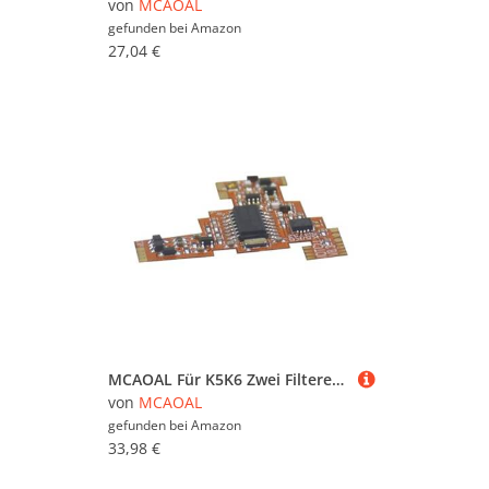
von
MCAOAL
gefunden bei
Amazon
27,04 €
MCAOAL Für K5K6 Zwei Filterempfänger Mit SI4732 Soft Board FPC Single Und Double Antennen
von
MCAOAL
gefunden bei
Amazon
33,98 €