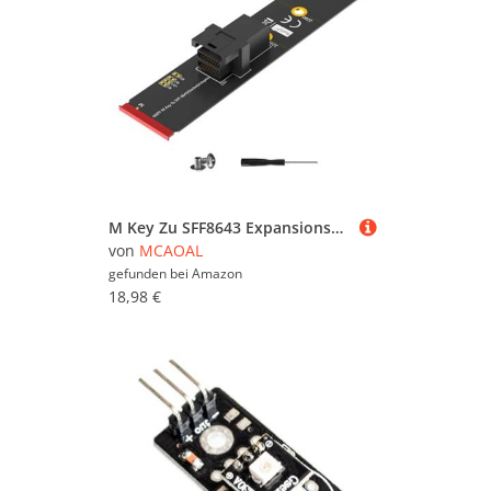
M Key Zu SFF8643 Expansionskarte NVME Zu Karte M Schlüssel Zu SFF8643 Festplattenadapterkarte Für PC Verbindungskarte
von
MCAOAL
gefunden bei
Amazon
18,98 €