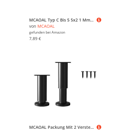
MCAOAL Typ C Bis 5 5x2 1 Mm Adapterkabel 5V 9V 12 V 15V 20V Einstellbare Mit 2 Austauschbaren Steckverbindern Für Den Laptop Stromversabtungskabel Zum Laptop Typ C
von
MCAOAL
gefunden bei
Amazon
7,89 €
MCAOAL Packung Mit 2 Verstellbaren Stahlmöbeln Beine Sofa Couch Beine Stoßdämpferung Fußpolster Für Schreibtisch Couches Regale & Kommode Couchtisch Couchtisch