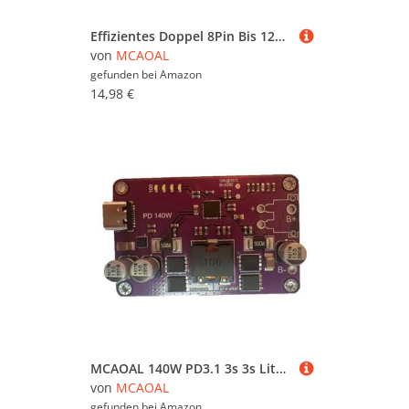
Effizientes Doppel 8Pin Bis 12+4Pin 16Pin Netzteil Adapterkabel Für GPU Karte RTX4070/4080 12VHPWR Nahtlos Integration Motherboard Adapter Stromkabel
von
MCAOAL
gefunden bei
Amazon
14,98 €
MCAOAL 140W PD3.1 3s 3s Lithium Batterien Für Schnelle Lade Lithium Batterien Stromverstärkungsscheibe Für Elektronische D Tragbare Geräteleistung
von
MCAOAL
gefunden bei
Amazon