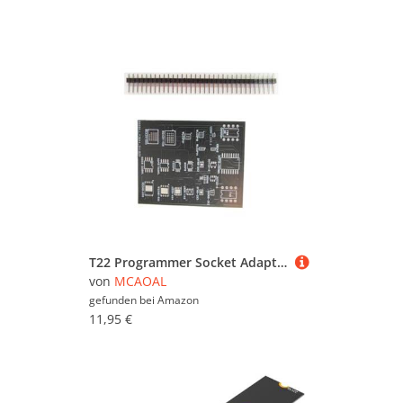
T22 Programmer Socket Adapter T22 Chip Read Schreiben Sie BIOS Chip Lesen Und Tests Mit Hoher Kompatibilität Für Reparaturchip Test Sockel
von
MCAOAL
gefunden bei
Amazon
11,95 €