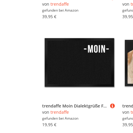
von
trendaffe
von
t
gefunden bei
Amazon
gefun
39,95 €
39,95
trendaffe Moin Dialektgrüße Fußmatte Dialekt Begrüßung Gruß Haustüre Wohnungstüre Türe Tür
von
trendaffe
von
t
gefunden bei
Amazon
gefun
19,95 €
39,95