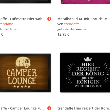
trendaffe - Fußmatte Hier wohnen Hunde mit ihrem Personal
Metallschild XL mit Spruch: Man hat nie zu viele Schuhe sondern nur zu wenig
rendaffe
von
trendaffe
den bei
Amazon
gefunden bei
Amazon
 €
12,95 €
trendaffe - Camper Lounge Fußmatte XXL mit Wohnwagen Motiv
trendaffe Hier regiert der Kö