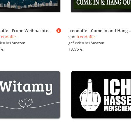
trendaffe - Frohe Weihnachten Fußmatte XL mit Weihnachtsmann Motiv
trendaffe - Come in and Hang Out Fußmatte mit Faultier 
rendaffe
von
trendaffe
den bei
Amazon
gefunden bei
Amazon
 €
19,95 €