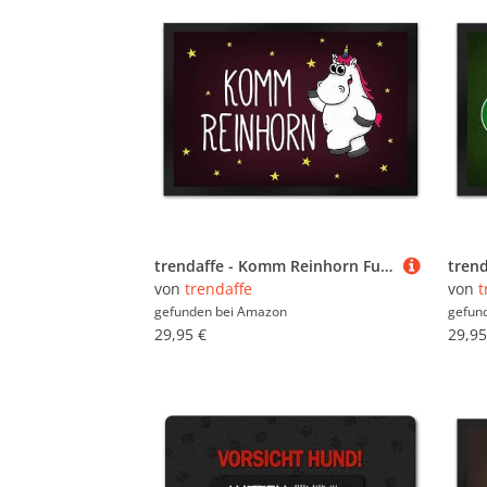
trendaffe - Komm Reinhorn Fußmatte XL mit Einhorn Motiv
von
trendaffe
von
t
gefunden bei
Amazon
gefun
29,95 €
29,95