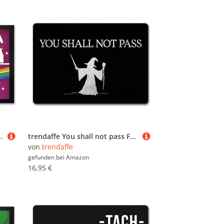
Fußmatte XXL mit Honeycorns Motiv
trendaffe You shall not pass Fußmatte randlos mit Zauberer Motiv
von
trendaffe
gefunden bei
Amazon
16,95 €