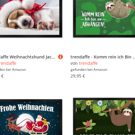
trendaffe Weihnachtshund Jack mit Nikolausmütze Fußmatte XL
trendaffe - Komm rein ich Bin am Abhängen Fußmatte
rendaffe
von
trendaffe
den bei
Amazon
gefunden bei
Amazon
 €
29,95 €