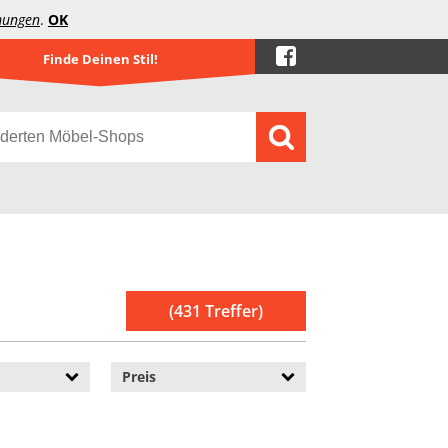
mungen
.
OK
Finde Deinen Stil!
(431 Treffer)
Preis