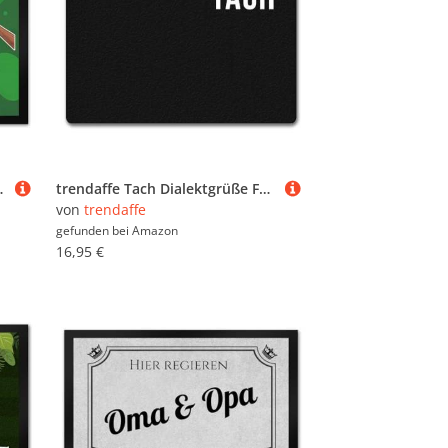
 mit süßem Faultier
trendaffe Tach Dialektgrüße Fußmatte ohne Rand
von
trendaffe
gefunden bei
Amazon
16,95 €