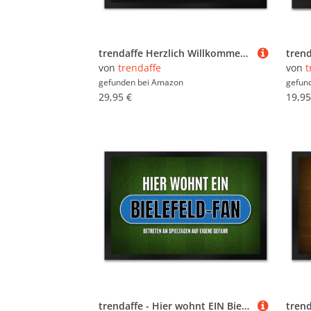
trendaffe Herzlich Willkommen war nur Spaß hau ab Fußmatte XL in schwarz-weiß
von
trendaffe
von
t
gefunden bei
Amazon
gefun
29,95 €
19,95
trendaffe - Hier wohnt EIN Bielefeld-Fan Fußmatte XXL mit Rasen Motiv