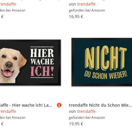
rendaffe
von
trendaffe
den bei
Amazon
gefunden bei
Amazon
 €
16,95 €
trendaffe - Hier wache ich! Labrador Fußmatte XXL mit Labrador Motiv
trendaffe Nicht du Schon Wieder Fußmatte mit Motiv
rendaffe
von
trendaffe
den bei
Amazon
gefunden bei
Amazon
 €
19,95 €