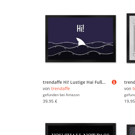
trendaffe Hi! Lustige Hai Fußmatte mit Haifischflosse und Meeresmotiv
von
trendaffe
von
t
gefunden bei
Amazon
gefun
39,95 €
19,95