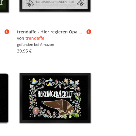
Motiv Dschungel chillen Haustüre
trendaffe - Hier regieren Opa und Oma Fußmatte XXL in 50x75 cm - Elternregeln Enden Hier in grau mit Krone die Eltern-Regeln Schmutzfangmatte als Geschenk zum Geburtstag, Weihnachten oder
von
trendaffe
gefunden bei
Amazon
39,95 €