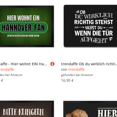
trendaffe - Hier wohnt EIN Hannover-Fan Fußmatte XL mit Rasen Motiv
trendaffe Ob du wirklich richtig stehst Fu
rendaffe
von
trendaffe
den bei
Amazon
gefunden bei
Amazon
 €
16,95 €