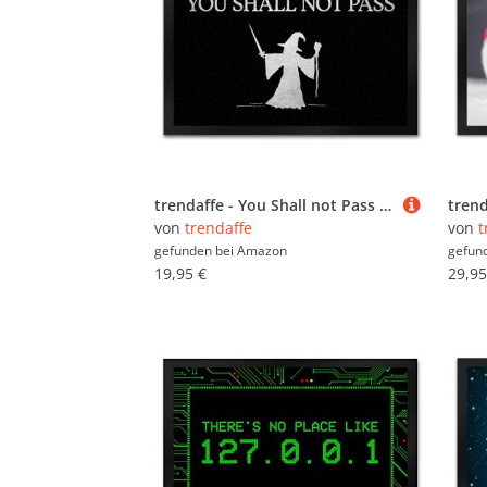
trendaffe - You Shall not Pass Fußmatte mit Zauberer Motiv Schwert Zauberstab Wohnung Magie
von
trendaffe
von
t
gefunden bei
Amazon
gefun
19,95 €
29,95