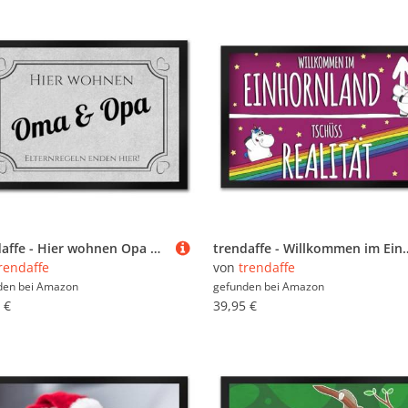
trendaffe - Hier wohnen Opa und Oma Fußmatte in 35x50 cm - Elternregeln Enden Hier in grau mit Herz die Omi und Opa Schmutzfangmatte als Geschenkidee für die liebsten Menschen auf der Welt
trendaffe - Willkommen im Einhornland 
rendaffe
von
trendaffe
den bei
Amazon
gefunden bei
Amazon
 €
39,95 €