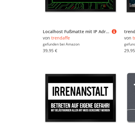
Localhost Fußmatte mit IP Adresse 127.0.0.1 in grün - There's no Place Like
von
trendaffe
von
t
gefunden bei
Amazon
gefun
39,95 €
29,95