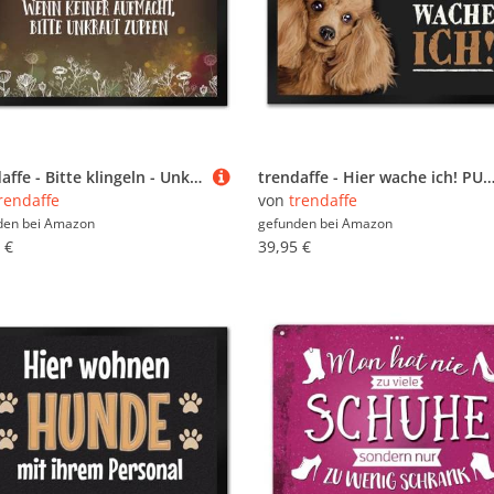
trendaffe - Bitte klingeln - Unkraut Fußmatte XL mit Blumen Motiv
trendaffe - Hier wache ich! PUDEL Fußmatte XXL mit Pudel
rendaffe
von
trendaffe
den bei
Amazon
gefunden bei
Amazon
 €
39,95 €