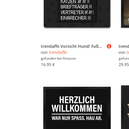
trendaffe Vorsicht Hund! Fußmatte randlos mit Strichliste Motiv
von
trendaffe
von
t
gefunden bei
Amazon
gefun
16,95 €
29,95