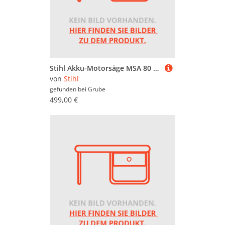
Stihl Akku-Motorsäge MSA 80 C-B Set mit AK 30 S und AL 101
von
Stihl
gefunden bei
Grube
499,00 €