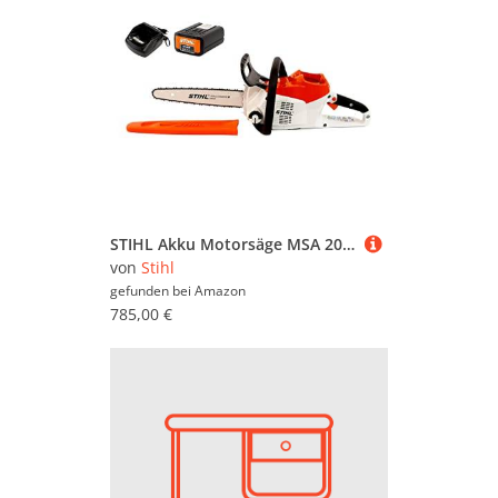
STIHL Akku Motorsäge MSA 200 C-B - 35cm (+ 1x Akku AP200 + Ladegerät AL101) (12512000113UA)
von
Stihl
gefunden bei
Amazon
785,00 €