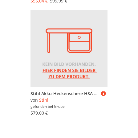
555,04 €
599,99 €
Stihl Akku-Heckenschere HSA 140 T ohne Akku und Ladegerät
von
Stihl
gefunden bei
Grube
579,00 €