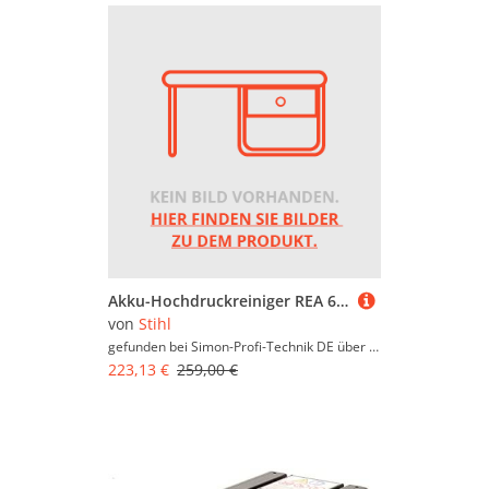
Akku-Hochdruckreiniger REA 60 Plus - AK-System - Grundgerät
von
Stihl
gefunden bei Simon-Profi-Technik DE über
Simon-Profi-Techni
223,13 €
259,00 €