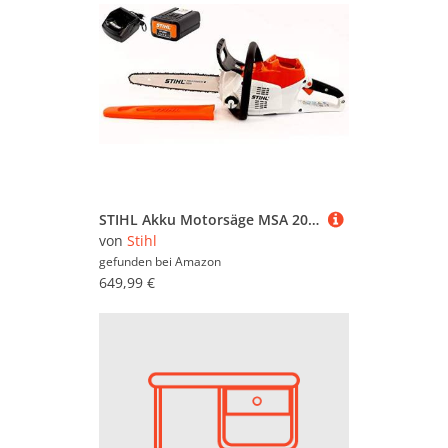
STIHL Akku Motorsäge MSA 200 C-B - 35cm (+ 1x Akku AP200 + Ladegerät AL101) (12512000113UA)
von
Stihl
gefunden bei
Amazon
649,99 €