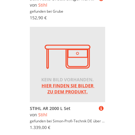
von
Stihl
gefunden bei
Grube
152,90 €
STIHL AR 2000 L Set
von
Stihl
gefunden bei Simon-Profi-Technik DE über
Simon-Profi-Techni
1.339,00 €