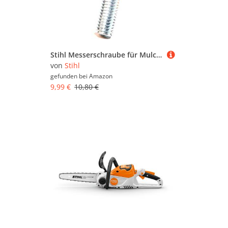
Stihl Messerschraube für Mulchkit Rasenmäher Akku Elektro Viking MA ME RMA RME
von
Stihl
gefunden bei
Amazon
9,99 €
10,80 €