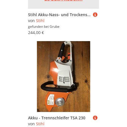
Stihl Akku-Nass- und Trockensauger SEA 100 L ohne Akku und Ladegerät
von
Stihl
gefunden bei
Grube
244,00 €
Akku - Trennschleifer TSA 230
von
Stihl