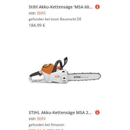
Stihl Akku-Kettensäge 'MSA 60 C-B' 36 V 30 cm ohne Akku und Ladegerät
von
Stihl
gefunden bei
toom Baumarkt DE
184,99 €
STIHL Akku-Kettensäge MSA 220 C-B Schwert 40 cm 36 Volt
von
Stihl
gefunden bei
Amazon