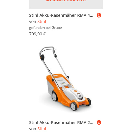
Stihl Akku-Rasenmäher RMA 448 V ohne Akku und Ladegerät
von
Stihl
gefunden bei
Grube
709,00 €
Stihl Akku-Rasenmäher RMA 239
von
Stihl