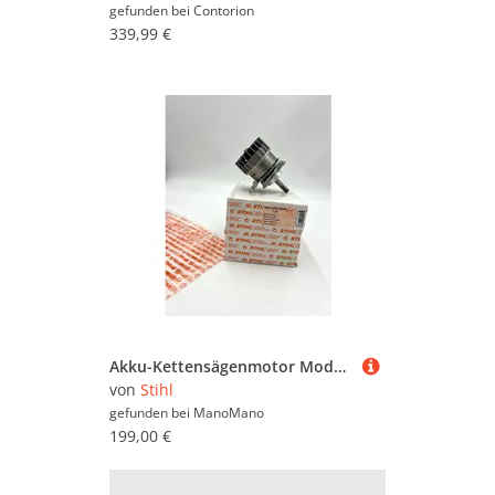
gefunden bei
Contorion
339,99 €
Akku-Kettensägenmotor Modelle MSA160 ORIGINAL STIHL 12506000200
von
Stihl
gefunden bei
ManoMano
199,00 €