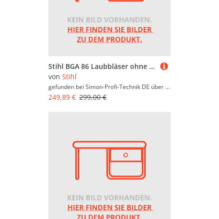
Stihl BGA 86 Laubbläser ohne Akku/Ladegerät
von
Stihl
gefunden bei Simon-Profi-Technik DE über
Simon-Profi-Techni
249,89 €
299,00 €