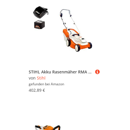
STIHL Akku Rasenmäher RMA 235 SET inkl. Akku AK20 & Ladegerät AL101 (63112000010)
von
Stihl
gefunden bei
Amazon
402,89 €