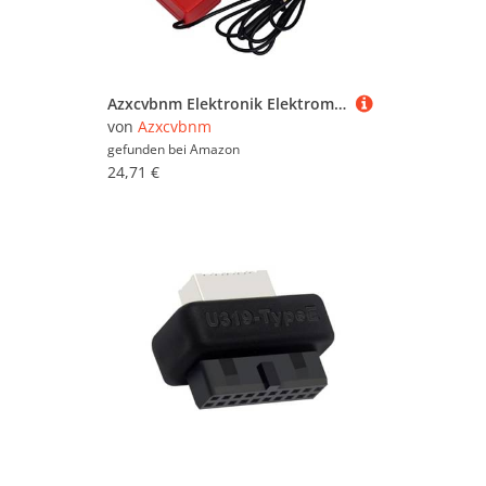
Azxcvbnm Elektronik Elektromagnetische Schaukel Lötkits Practice Kits Blattformpendel Nadel Für Schulstammlernen
von
Azxcvbnm
gefunden bei
Amazon
24,71 €