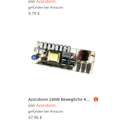
von
Azxcvbnm
gefunden bei
Amazon
9,79 €
Azxcvbnm 240W Bewegliche Kopfbalken Lampenlampen Ballast Stromversorgungsprojektor Stromversorgungsbretter 240W Für HT1075 VH570 W1080ST W1070
von
Azxcvbnm
gefunden bei
Amazon
47,96 €