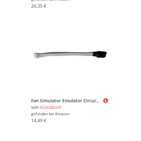
26,35 €
Fan Simulator Emulator Circuit Board For 1066 1166 1246 1346 Gaming Rigs Power Supply Fan Simulating Emulator Device
von
Azxcvbnm
gefunden bei
Amazon
14,49 €