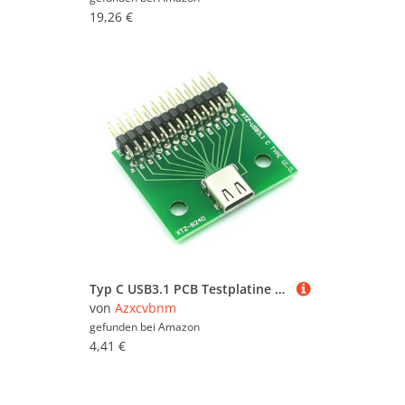
19,26 €
Typ C USB3.1 PCB Testplatine 24p Female Anschluss Mit Stiften Für Datentests Schneller Geschwindigkeit
von
Azxcvbnm
gefunden bei
Amazon
4,41 €