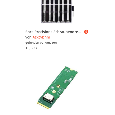
6pcs Precisions Schraubendreher Magnet Kleinhandwerkzeug Zur Reparatur Von Computer Brillen Telefon Uhr Für Elektronik
von
Azxcvbnm
gefunden bei
Amazon
10,69 €