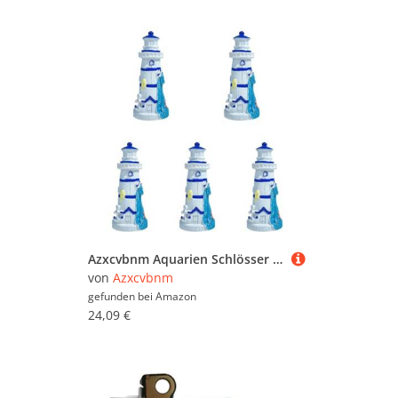
Azxcvbnm Aquarien Schlösser Kunsthandwerk Künstliche Leuchtturmhandwerksdekorationen Fischtanks Versorgen Meeres Kunsthandwerk Dekorationen Realistisches Aquarium Landschaftszubehör
von
Azxcvbnm
gefunden bei
Amazon
24,09 €