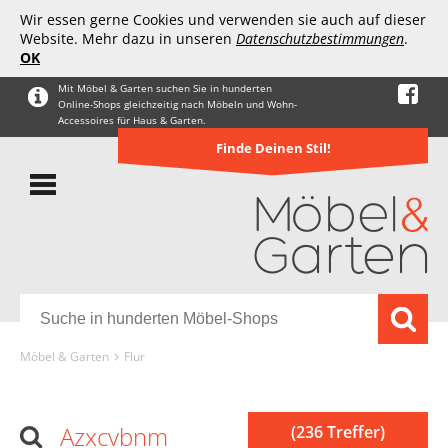
Wir essen gerne Cookies und verwenden sie auch auf dieser
Website. Mehr dazu in unseren
Datenschutzbestimmungen
.
OK
Mit Möbel & Garten suchen Sie in hunderten
Online-Shops gleichzeitig nach Möbeln und Wohn-
Accessoires für Haus & Garten.
Finde Deinen Stil!
Möbel & Garten
Flur
Azxcvbnm
(236 Treffer)