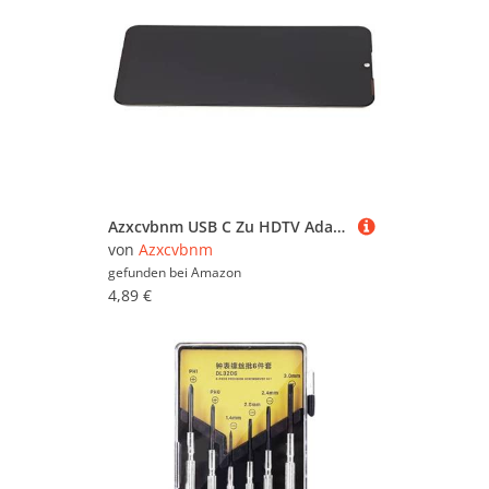
Azxcvbnm USB C Zu HDTV Adapter 4K Hochauflösende Unterstützung Für Professionelle Bearbeitung Und Unterhaltung Multidevice Kompatibel
von
Azxcvbnm
gefunden bei
Amazon
4,89 €