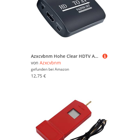
Azxcvbnm Hohe Clear HDTV Adapter Einrüstung Für Alle Geschlechter Und Szenario Videokonverter Box Geeignet
von
Azxcvbnm
gefunden bei
Amazon
12,75 €