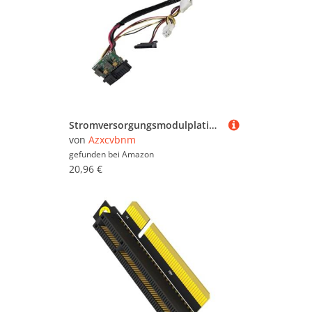
Stromversorgungsmodulplatine für ITX12V Small Power Computings Lösung
von
Azxcvbnm
gefunden bei
Amazon
20,96 €