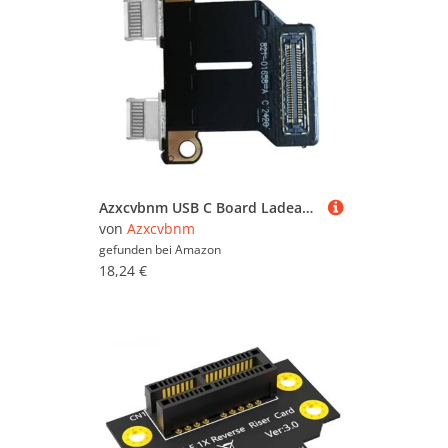
Azxcvbnm USB C Board Ladeanschlussanschluss Für A1932 A2179 A2337 A1932 A2179 A2337 2018-2020 821-01658-A Laptop Zubehör
von
Azxcvbnm
gefunden bei
Amazon
18,24 €