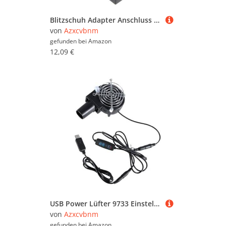
Blitzschuh Adapter Anschluss Für Den Anschluss Von Kameras Zusätzlichem Kamerablitz Studiolicht Blitzgerät Und Anderem Zubehör
von
Azxcvbnm
gefunden bei
Amazon
12,09 €
USB Power Lüfter 9733 Einstellbarer Speed ​​ Kühlgebläse Lüfter Mit Metallschutz Für Den Außen Und Konstruktionsgebrauch
von
Azxcvbnm
gefunden bei
Amazon