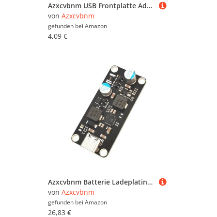
Azxcvbnm USB Frontplatte Adapter Vertikaler USB Header Adapter Erweiterungskarte Für Typ C Access Typ C Motherboards Adapter
von
Azxcvbnm
gefunden bei
Amazon
4,09 €
Azxcvbnm Batterie Ladeplatine Mit Überladungsschutz Für Lautsprecher Erhöht PCB Boardmodul des Stromversorgungsschutzes
von
Azxcvbnm
gefunden bei
Amazon
26,83 €