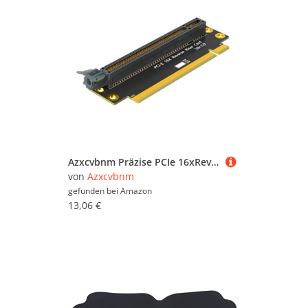
Azxcvbnm Präzise PCIe 16xReverse Connector Card Fast Speed ​​ Datenübertragung Für Vielseitige Computer Upgrades
von
Azxcvbnm
gefunden bei
Amazon
13,06 €