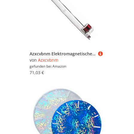
Azxcvbnm Elektromagnetische Bewegungsmodell Für Eisenball Eisenball Zur Erforschung Von Lorentz Kraft Und Spuleninduktion In Der Physik
von
Azxcvbnm
gefunden bei
Amazon
71,03 €