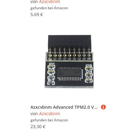
von
Azxcvbnm
gefunden bei
Amazon
5,69 €
Azxcvbnm Advanced TPM2.0 Verschlüsselungssicherheitsmodul Für Computer Zur Verbesserung Der Konnektivität In Der Multi Use Board des Computerbüros
von
Azxcvbnm
gefunden bei
Amazon
23,30 €