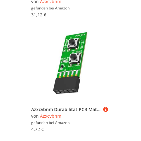
von
Azxcvbnm
gefunden bei
Amazon
31,12 €
Azxcvbnm Durabilität PCB Materials 10Pin Switching Board Adapter Resets Taste Board Für Computer Mainboard Testwartung
von
Azxcvbnm
gefunden bei
Amazon
4,72 €