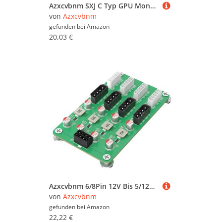
Azxcvbnm SXJ C Typ GPU Montagehalterung Interner Stützständer Für Desktop Gehäuse
von
Azxcvbnm
gefunden bei
Amazon
20,03 €
Azxcvbnm 6/8Pin 12V Bis 5/12V 8Way 4x4PIN Und 4x5PIN Power Breakouts Board Effiziente Stromversorgungslösung
von
Azxcvbnm
gefunden bei
Amazon
22,22 €