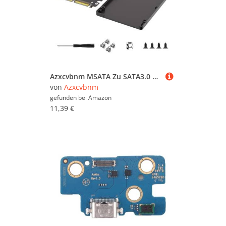
Azxcvbnm MSATA Zu SATA3.0 Adapter Feststaaten Festplattenadapter 2 In 1 Mit Schutzhülle Ersatz Für Die Laptop Speichererweiterung
von
Azxcvbnm
gefunden bei
Amazon
11,39 €