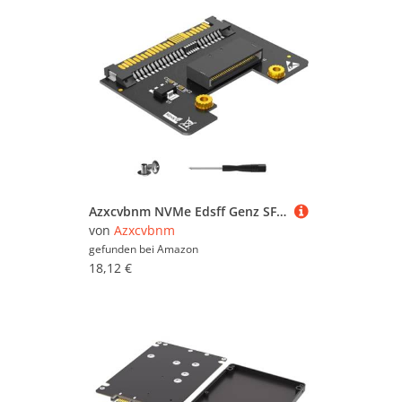
Azxcvbnm NVMe Edsff Genz SFF-8639 Host Adapter Für Die P4511-Serie EDSFF NVME
von
Azxcvbnm
gefunden bei
Amazon
18,12 €