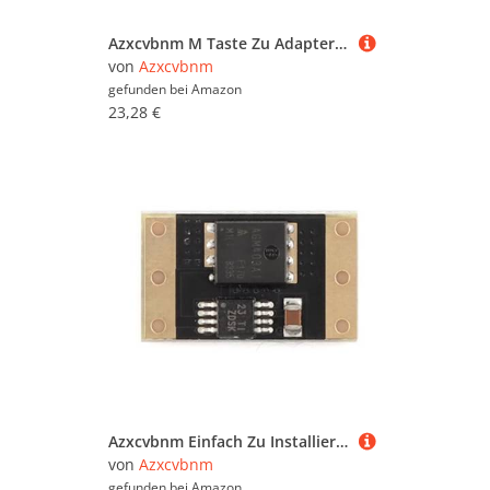
Azxcvbnm M Taste Zu Adapter Konvertern Schnelle Datenübertragungsanschlüsse GPU Dock PC Laptop Zu Externem Grafikkarten Adapter
von
Azxcvbnm
gefunden bei
Amazon
23,28 €
Azxcvbnm Einfach Zu Installierender XL74610 Ideals Diodenmodul LM74610 Chip Für Die Energieverwaltung In Ladegeräten
von
Azxcvbnm
gefunden bei
Amazon