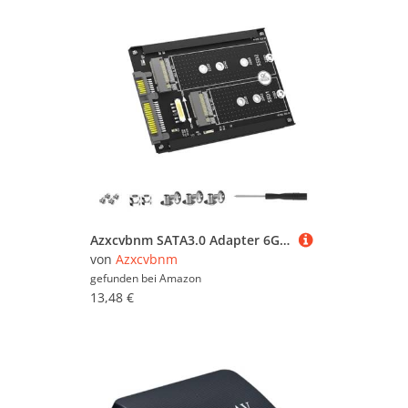
Azxcvbnm SATA3.0 Adapter 6GBPS SATA3.0 Adapter B+M Key SISTEN ZUSAMMENDE DEM 2 5 "SATA3.0 VERGRAUTER FÜR 2230 2242 2260
von
Azxcvbnm
gefunden bei
Amazon
13,48 €