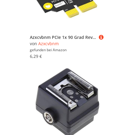
Azxcvbnm PCIe 1x 90 Grad Reverse Male Zu Weiblicher PCIe 1x Bis 1x Adapter Risers Board Risers Card Für Server PC
von
Azxcvbnm
gefunden bei
Amazon
6,29 €