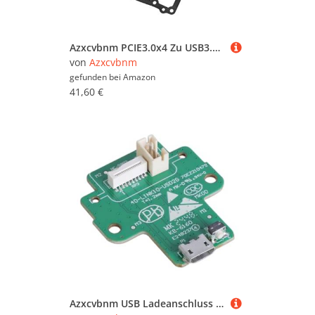
Azxcvbnm PCIE3.0x4 Zu USB3.2 Typ C Controller Karte Für Überlegene Datenübertragungsgeschwindigkeiten Bis Zu 20 Gbit/S Computer Zubehörverbindung
von
Azxcvbnm
gefunden bei
Amazon
41,60 €
Azxcvbnm USB Ladeanschluss Ersatzschaltkarton Für Link 10 Hörreparatur 40-Link10-Usd2g Teile Grün Grün