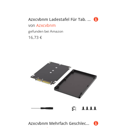
Azxcvbnm Ladestafel Für Tab. 10.5 X200 X205 Flexible Verbindung Mit Tools Set
von
Azxcvbnm
gefunden bei
Amazon
16,73 €
Azxcvbnm Mehrfach Geschlechtsspezifischer SATA3.0 Expansionsadapter Mit Schwarzem Kunststoffgehäuse Für Enhanceds Konnektivität