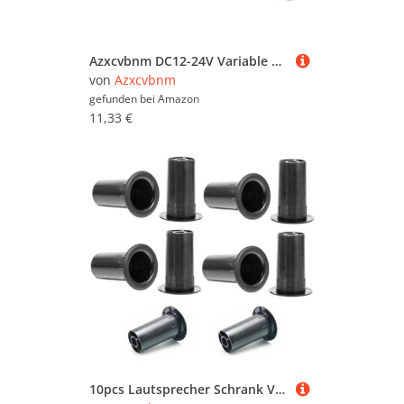
Azxcvbnm DC12-24V Variable Speed ​​Controller Motor Einstellbarer Geschwindigkeitsregler Regler Für Computerprojekte
von
Azxcvbnm
gefunden bei
Amazon
11,33 €
10pcs Lautsprecher Schrank Vent Sound Pipe Subwoofer Lautsprecher Anschluss Bassrohrlautsprecher Röhrenlautsprecher Loch Crepe Spreader