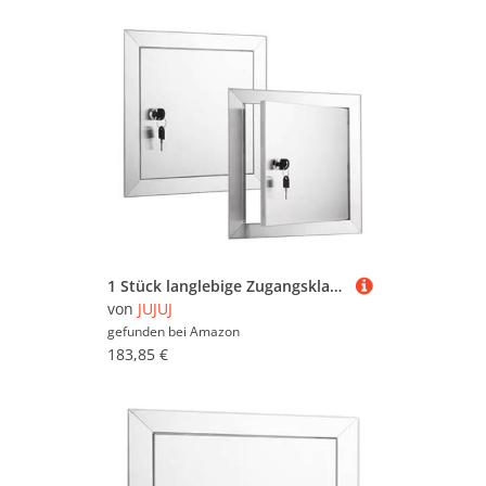
1 Stück langlebige Zugangsklappe aus Edelstahl – wasserdichte Inspektionstür for einfache Wartung | Drehverschluss(16x26inch)
von
JUJUJ
gefunden bei
Amazon
183,85 €