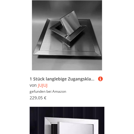
1 Stück langlebige Zugangsklappe aus Edelstahl mit Drehverschluss | Einfach zu installierende Inspektionstür for die Wartung(18x32in)
von
JUJUJ
gefunden bei
Amazon
229,05 €