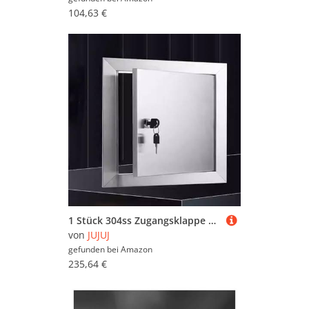
104,63 €
1 Stück 304ss Zugangsklappe – langlebige, wasserdichte Zugangstür for den Innen- und Außenbereich | mit Drehverschluss(18x20in)
von
JUJUJ
gefunden bei
Amazon
235,64 €