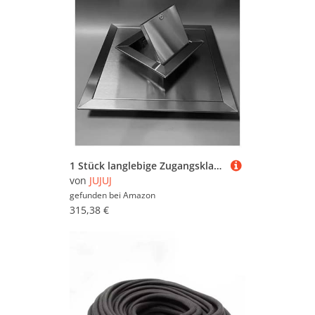
1 Stück langlebige Zugangsklappe aus Edelstahl mit Drehverschluss | Einfach zu installierende Inspektionstür for die Wartung(30x34in)
von
JUJUJ
gefunden bei
Amazon
315,38 €