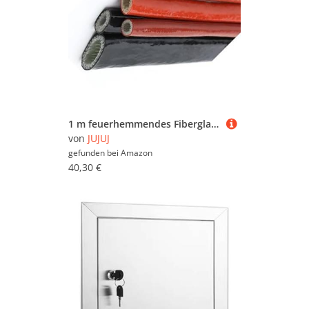
1 m feuerhemmendes Fiberglasrohr – silikonbeschichteter geflochtener Schlauch for Leitungen und Kabel, hitzebeständig bis 300 °C(Black,12mm)
von
JUJUJ
gefunden bei
Amazon
40,30 €