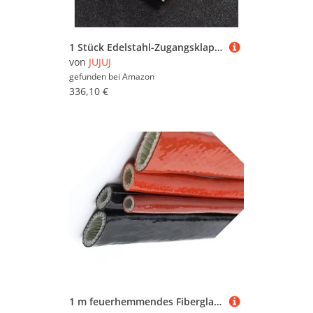
1 Stück Edelstahl-Zugangsklappe mit Schloss – langlebige Zugangstür mit Drehschloss for einfache Wartung und Installation(28x34in)
von
JUJUJ
gefunden bei
Amazon
336,10 €
1 m feuerhemmendes Fiberglasrohr – silikonbeschichteter geflochtener Schlauch for Leitungen und Kabel, hitzebeständig bis 300 °C(Black,8mm)