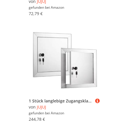
von
JUJUJ
gefunden bei
Amazon
72,79 €
1 Stück langlebige Zugangsklappe aus Edelstahl – wasserdichte Inspektionstür for einfache Wartung | Drehverschluss(20x30inch)
von
JUJUJ
gefunden bei
Amazon
244,78 €