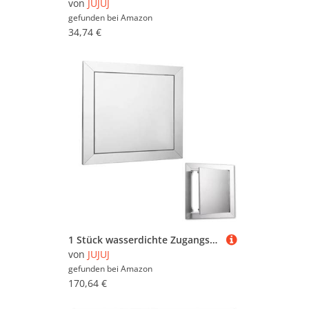
von
JUJUJ
gefunden bei
Amazon
34,74 €
1 Stück wasserdichte Zugangsklappe aus Edelstahl – langlebige quadratische Inspektionstür for den Innen- und Außenbereich(15.7x21.7in)
von
JUJUJ
gefunden bei
Amazon
170,64 €