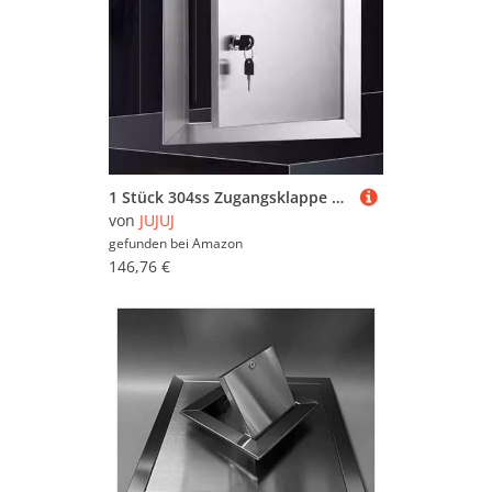
1 Stück 304ss Zugangsklappe – langlebige, wasserdichte Zugangstür for den Innen- und Außenbereich | mit Drehverschluss(14x18in)
von
JUJUJ
gefunden bei
Amazon
146,76 €