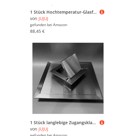
1 Stück Hochtemperatur-Glasfaser-Geflechtschlauch, 20 m – 600 °C, Isolierhülle for Kabel, Drähte und den Einsatz im Automobilbereich – 1–30 mm(6mm)
von
JUJUJ
gefunden bei
Amazon
88,45 €
1 Stück langlebige Zugangsklappe aus Edelstahl mit Drehverschluss | Einfach zu installierende Inspektionstür for die Wartung(8x10in)
von
JUJUJ
gefunden bei
Amazon