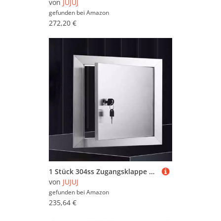
von
JUJUJ
gefunden bei
Amazon
272,20 €
1 Stück 304ss Zugangsklappe – langlebige, wasserdichte Zugangstür for den Innen- und Außenbereich | mit Drehverschluss(24x24in)
von
JUJUJ
gefunden bei
Amazon
235,64 €