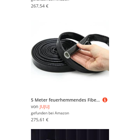
267,54 €
5 Meter feuerhemmendes Fiberglasrohr – Silikonbeschichteter geflochtener Schlauch for Leitungen und Kabel, 300 °C hitzebeständig,(Black,30mm)
von
JUJUJ
gefunden bei
Amazon
275,61 €