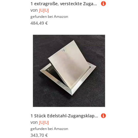
1 extragroße, versteckte Zugangsklappe for Aufdrücken – for Verbergen von Kabeln und Messgeräten in Garage, Dachboden und mehr(White,600x800mm)
von
JUJUJ
gefunden bei
Amazon
484,49 €
1 Stück Edelstahl-Zugangsklappe mit Schloss – langlebige Zugangstür mit Drehschloss for einfache Wartung und Installation(34x34in)
von
JUJUJ
gefunden bei
Amazon
343,70 €