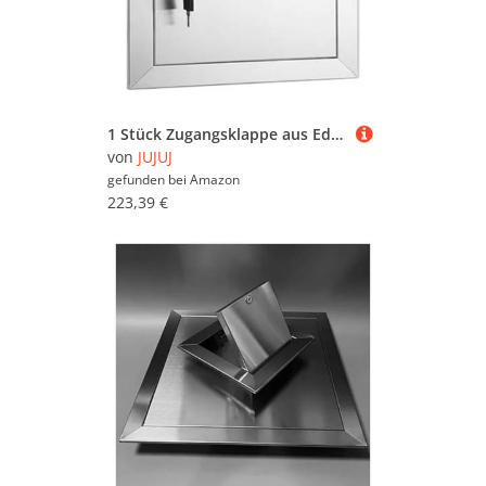
1 Stück Zugangsklappe aus Edelstahl 304 – langlebige, wasserdichte Inspektionstür for einfache Wartung und Installation(22x22inch)
von
JUJUJ
gefunden bei
Amazon
223,39 €