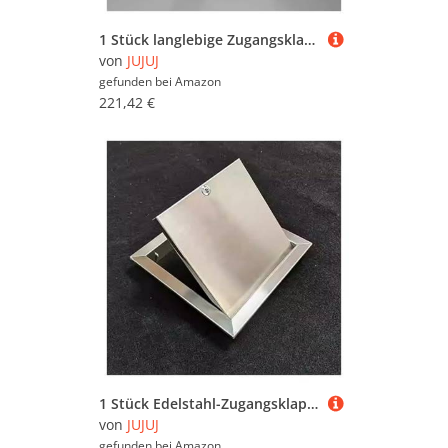
1 Stück langlebige Zugangsklappe aus Edelstahl mit Drehverschluss | Einfach zu installierende Inspektionstür for die Wartung(22x22in)
von
JUJUJ
gefunden bei
Amazon
221,42 €
1 Stück Edelstahl-Zugangsklappe mit Schloss – langlebige Zugangstür mit Drehschloss for einfache Wartung und Installation(22x34in)
von
JUJUJ
gefunden bei
Amazon