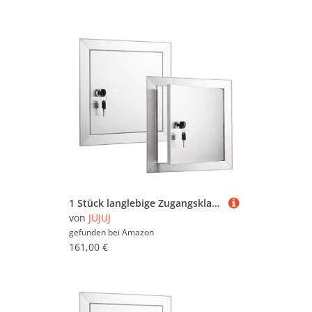
1 Stück langlebige Zugangsklappe aus Edelstahl – wasserdichte Inspektionstür for einfache Wartung | Drehverschluss(16x18inch)
von
JUJUJ
gefunden bei
Amazon
161,00 €