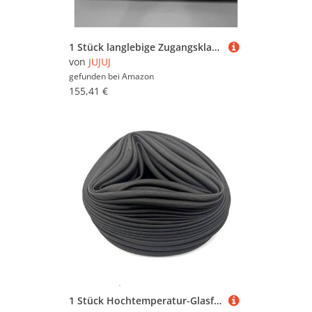
1 Stück langlebige Zugangsklappe aus Edelstahl mit Drehverschluss | Einfach zu installierende Inspektionstür for die Wartung(14x22in)
von
JUJUJ
gefunden bei
Amazon
155,41 €
1 Stück Hochtemperatur-Glasfaser-Geflechtschlauch, 20 m – 600 °C, Isolierhülle for Kabel, Drähte und den Einsatz im Automobilbereich – 1–30 mm(2mm)