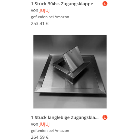
1 Stück 304ss Zugangsklappe – langlebige, wasserdichte Zugangstür for den Innen- und Außenbereich | mit Drehverschluss(22x30in)
von
JUJUJ
gefunden bei
Amazon
253,41 €
1 Stück langlebige Zugangsklappe aus Edelstahl mit Drehverschluss | Einfach zu installierende Inspektionstür for die Wartung(26x26in)
von
JUJUJ
gefunden bei
Amazon
264,59 €