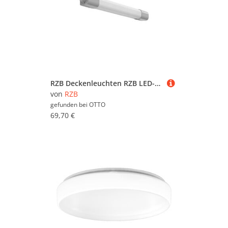
RZB Deckenleuchten RZB LED-Feuchtraumleuchte 451241.009.19
von
RZB
gefunden bei
OTTO
69,70 €