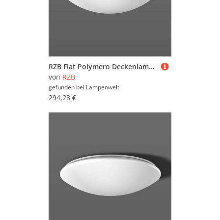
RZB Flat Polymero Deckenlampe on/off 21W 36cm 840
von
RZB
gefunden bei
Lampenwelt
294,28 €