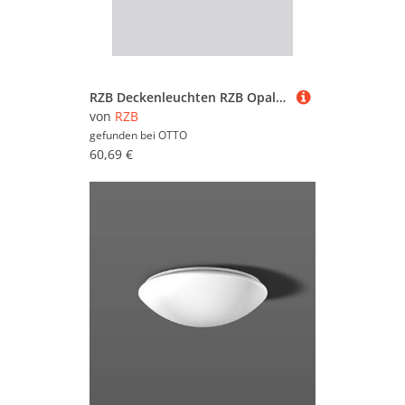
RZB Deckenleuchten RZB Opalglasleuchte 211059.002
von
RZB
gefunden bei
OTTO
60,69 €