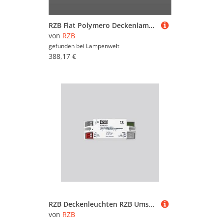
RZB Flat Polymero Deckenlampe on/off 27W 46cm 840
von
RZB
gefunden bei
Lampenwelt
388,17 €
RZB Deckenleuchten RZB Umschaltweiche E-Switch 981352.002
von
RZB