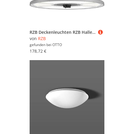
RZB Deckenleuchten RZB Hallenstrahler 921725.009
von
RZB
gefunden bei
OTTO
178,72 €