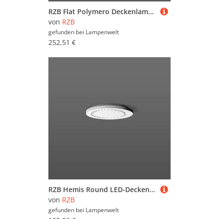
RZB Flat Polymero Deckenlampe on/off 14W 30cm 830
von
RZB
gefunden bei
Lampenwelt
252,51 €
RZB Hemis Round LED-Deckenleuchte Ø 25cm 3.000 K
von
RZB
gefunden bei
Lampenwelt