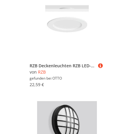
RZB Deckenleuchten RZB LED-Slim-Downlight 901695.002
von
RZB
gefunden bei
OTTO
22,59 €