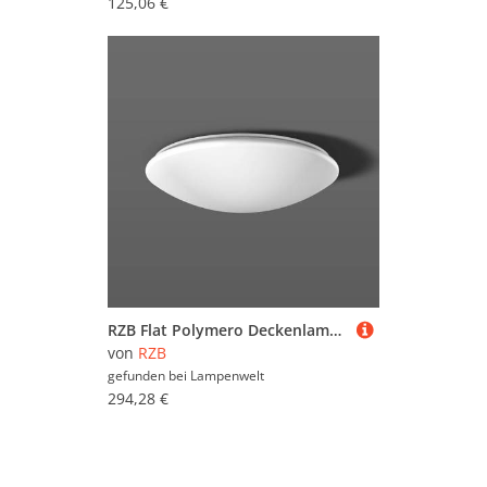
125,06 €
RZB Flat Polymero Deckenlampe on/off 21W 36cm 830
von
RZB
gefunden bei
Lampenwelt
294,28 €