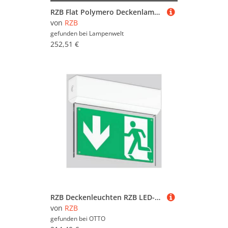
RZB Flat Polymero Deckenlampe on/off 14W 30cm 840
von
RZB
gefunden bei
Lampenwelt
252,51 €
RZB Deckenleuchten RZB LED-Rettungszeichenleuchte 672841.002.F1
von
RZB
gefunden bei
OTTO