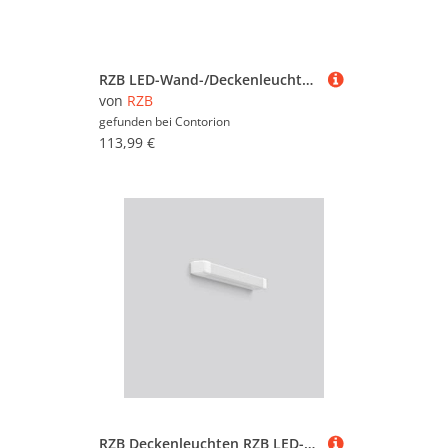
RZB LED-Wand-/Deckenleuchte 3000K D300 H65 312084.002.1
von
RZB
gefunden bei
Contorion
113,99 €
RZB Deckenleuchten RZB LED-Linienleuchte 451215.002.2