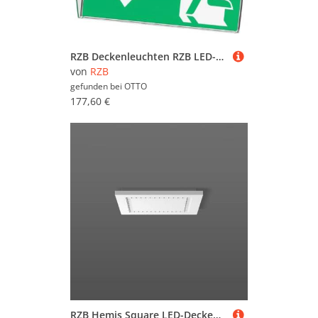
RZB Deckenleuchten RZB LED-Rettungszeichenleuchte 672839.002.F1
von
RZB
gefunden bei
OTTO
177,60 €
RZB Hemis Square LED-Deckenlampe 30x30 cm 4.000 K