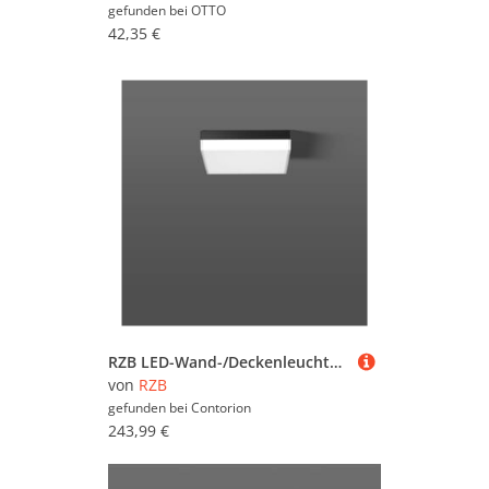
gefunden bei
OTTO
42,35 €
RZB LED-Wand-/Deckenleuchte 830/840 312537.0031
von
RZB
gefunden bei
Contorion
243,99 €