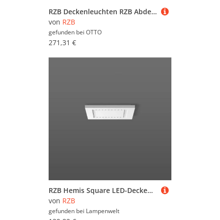
RZB Deckenleuchten RZB Abdeckung 08-311056.012
von
RZB
gefunden bei
OTTO
271,31 €
RZB Hemis Square LED-Deckenlampe 25x25 cm 3.000 K
von
RZB
gefunden bei
Lampenwelt