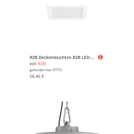
RZB Deckenleuchten RZB LED-Downlight 901815.002
von
RZB
gefunden bei
OTTO
58,46 €