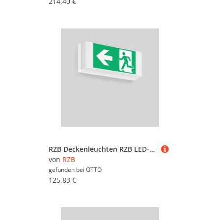
214,40 €
RZB Deckenleuchten RZB LED-Wand-u.Deckenleuchte 671792.002.3
von
RZB
gefunden bei
OTTO
125,83 €