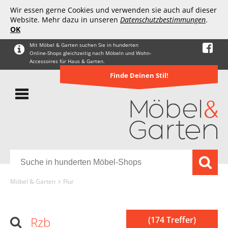
Wir essen gerne Cookies und verwenden sie auch auf dieser
Website. Mehr dazu in unseren
Datenschutzbestimmungen
.
OK
Mit Möbel & Garten suchen Sie in hunderten
Online-Shops gleichzeitig nach Möbeln und Wohn-
Accessoires für Haus & Garten.
Finde Deinen Stil!
Möbel & Garten
Flur
Rzb
(174 Treffer)