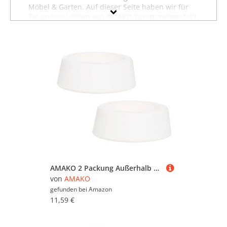
Möbel & Garten. Auf dieser Seite haben wir für
Sie unsere Leitern von AMAKO zusammengestellt.
Sollten Sie hier nicht finden, was Sie suchen,
dann schauen Sie sich auch unsere anderen
Baumarktartikel von AMAKO
an oder stöbern Sie
in dem gesamten Möbelsortiment sämtlicher
Leitern. Oder suchen Sie gezielt nach Möbeln von
AMAKO? Dann besuchen Sie unsere Abteilung
mit sämtlichen
Möbeln der Marke AMAKO
. Mit
Hilfe der Filter oben auf der Seite können Sie
auch gezielt Leitern von anderen Marken
ansehen und in bestimmten Preiskategorien
sowie nach reduzierten Angeboten suchen.
Lassen Sie sich inspirieren - wir wünschen Ihnen
viel Spaß dabei!
AMAKO 2 Packung Außerhalb Pool Leiter Stammer: 1,9 Gummi Endkappen für Eingropfen Pool Leiterschlauch
von
AMAKO
gefunden bei
Amazon
11,59 €