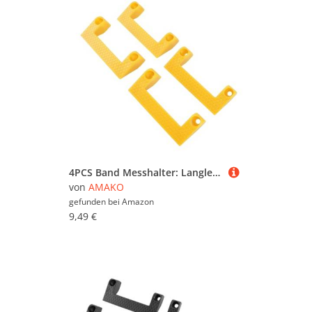
4PCS Band Messhalter: Langlebiger ABS Toolspeicher für Elektrowerkzeuge in der Leiter Garage Organisation mit Einfachem Zugriff (Gelb)
von
AMAKO
gefunden bei
Amazon
9,49 €