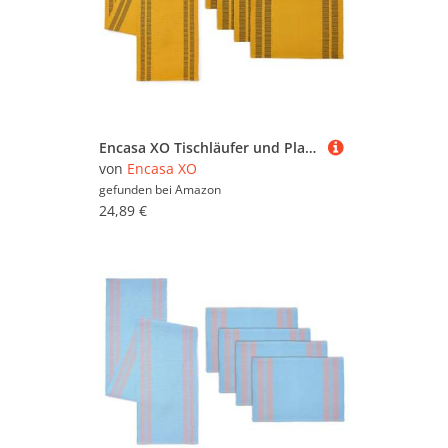
Encasa XO Tischläufer und Platzset Set 4 | Feingerippte Baumwolle | Leiter gelb | 1 Tischläufer Größe 32x137 cm & Jede Tischmatte Größe 48x32 cm
von
Encasa XO
gefunden bei
Amazon
24,89 €