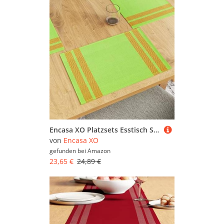
Encasa XO Platzsets Esstisch Set von 6 | Leiter grün | Fein gerippte Baumwoll-Tischunterlage | Größe 46x32 cm | Maschinenwaschbar
von
Encasa XO
gefunden bei
Amazon
23,65 €
24,89 €