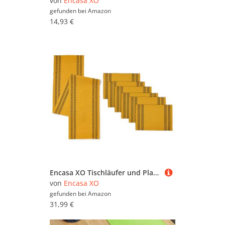
von
Encasa XO
gefunden bei
Amazon
14,93 €
Encasa XO Tischläufer und Platzset Set 6 | Feingerippte Baumwolle | Leiter gelb | 1 Tischläufer Größe 32x183 cm & Jede Tischmatte Größe 48x32 cm
von
Encasa XO
gefunden bei
Amazon
31,99 €