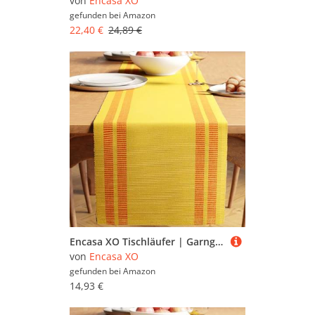
von
Encasa XO
gefunden bei
Amazon
22,40 €
24,89 €
Encasa XO Tischläufer | Garngefärbte Feinripp-Baumwolle | Größe 32x183 cm | Leiter Zitrone | Maschinenwaschbar
von
Encasa XO
gefunden bei
Amazon
14,93 €