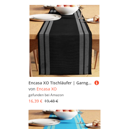
Encasa XO Tischläufer | Garngefärbte Feinripp-Baumwolle | Größe 32x240 cm | Leiter schwarz | Maschinenwaschbar
von
Encasa XO
gefunden bei
Amazon
16,39 €
19,48 €