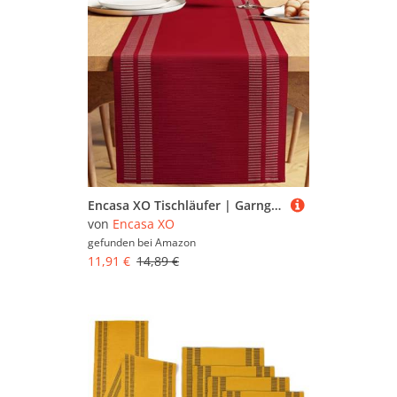
Encasa XO Tischläufer | Garngefärbte Feinripp-Baumwolle | Größe 32x137 cm | Leiter Rot | Maschinenwaschbar
von
Encasa XO
gefunden bei
Amazon
11,91 €
14,89 €