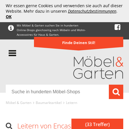
Wir essen gerne Cookies und verwenden sie auch auf dieser
Website. Mehr dazu in unseren
Datenschutzbestimmungen
.
OK
Mit Möbel & Garten suchen Sie in hunderten
Online-Shops gleichzeitig nach Möbeln und Wohn-
Accessoires für Haus & Garten.
Finde Deinen Stil!
Möbel & Garten
Baumarktartikel
Leitern
Leitern von Encasa XO
(33 Treffer)