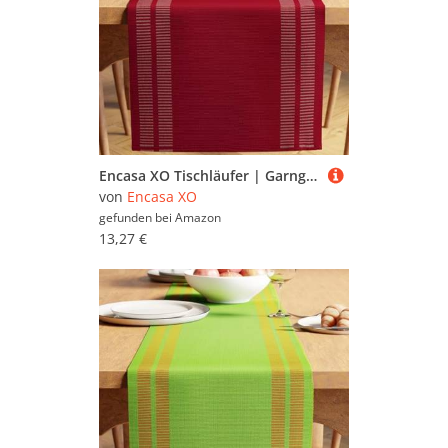
Encasa XO Tischläufer | Garngefärbte Feinripp-Baumwolle | Größe 32x183 cm | Leiter Rot | Maschinenwaschbar
von
Encasa XO
gefunden bei
Amazon
13,27 €