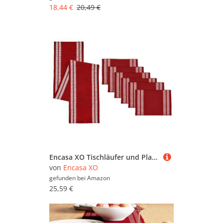
18,44 €
20,49 €
Encasa XO Tischläufer und Platzset Set 6 | Feingerippte Baumwolle | Leiter Rot | 1 Tischläufer Größe 32x183 cm & Jede Tischmatte Größe 48x32 cm
von
Encasa XO
gefunden bei
Amazon
25,59 €