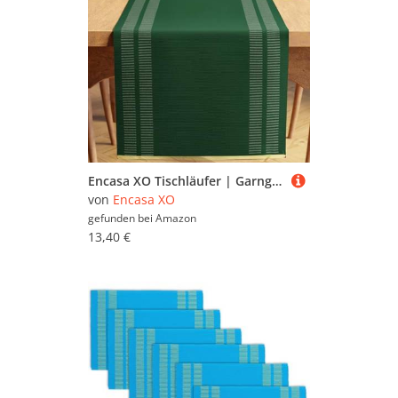
Encasa XO Tischläufer | Garngefärbte Feinripp-Baumwolle | Größe 32x137 cm | Leiter Dunkelgrün | Maschinenwaschbar
von
Encasa XO
gefunden bei
Amazon
13,40 €