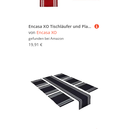
Encasa XO Tischläufer und Platzset Set 4 | Feingerippte Baumwolle | Leiter Rot | 1 Tischläufer Größe 32x137 cm & Jede Tischmatte Größe 48x32 cm
von
Encasa XO
gefunden bei
Amazon
19,91 €