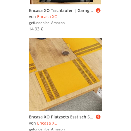
Encasa XO Tischläufer | Garngefärbte Feinripp-Baumwolle | Größe 32x183 cm | Leiter schwarz | Maschinenwaschbar
von
Encasa XO
gefunden bei
Amazon
14,93 €
Encasa XO Platzsets Esstisch Set von 6 | Leiter gelb | Fein gerippte Baumwoll-Tischunterlage | Größe 46x32 cm | Maschinenwaschbar
von
Encasa XO
gefunden bei
Amazon