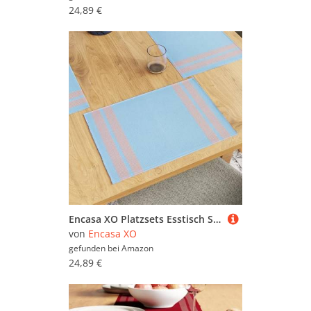
24,89 €
Encasa XO Platzsets Esstisch Set von 6 | Leiter blau | Fein gerippte Baumwoll-Tischunterlage | Größe 46x32 cm | Maschinenwaschbar
von
Encasa XO
gefunden bei
Amazon
24,89 €