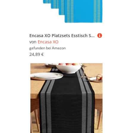
Encasa XO Platzsets Esstisch Set von 6 | Leiter Türkisblau | Fein gerippte Baumwoll-Tischunterlage | Größe 46x32 cm | Maschinenwaschbar
von
Encasa XO
gefunden bei
Amazon
24,89 €