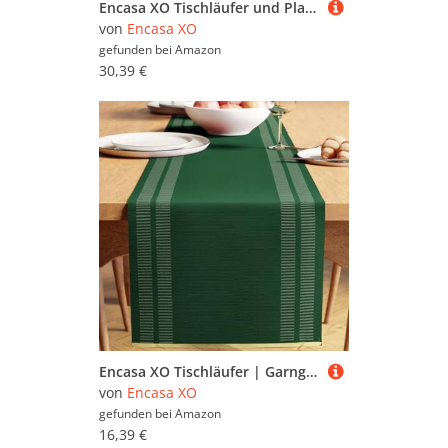
Encasa XO Tischläufer und Platzset Set 6 | Feingerippte Baumwolle | Leiter schwarz | 1 Tischläufer Größe 32x183 cm & Jede Tischmatte Größe 48x32 cm
von
Encasa XO
gefunden bei
Amazon
30,39 €
Encasa XO Tischläufer | Garngefärbte Feinripp-Baumwolle | Größe 32x240 cm | Leiter Dunkelgrün | Maschinenwaschbar
von
Encasa XO
gefunden bei
Amazon
16,39 €