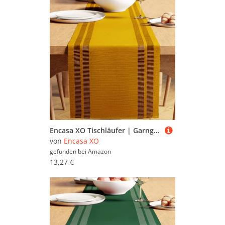
Encasa XO Tischläufer | Garngefärbte Feinripp-Baumwolle | Größe 32x183 cm | Leiter gelb | Maschinenwaschbar
von
Encasa XO
gefunden bei
Amazon
13,27 €