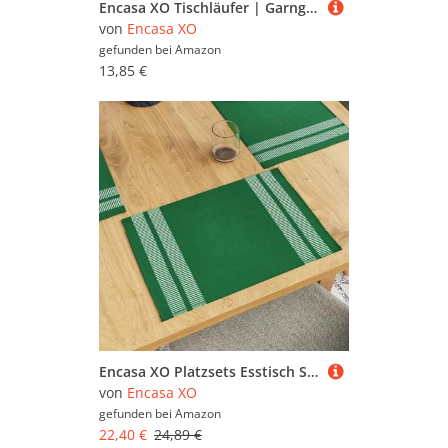
Encasa XO Tischläufer | Garngefärbte Feinripp-Baumwolle | Größe 32x150 cm | Leiter Türkisblau | Maschinenwaschbar
von
Encasa XO
gefunden bei
Amazon
13,85 €
Encasa XO Platzsets Esstisch Set von 6 | Leiter Dunkelgrün | Fein gerippte Baumwoll-Tischunterlage | Größe 46x32 cm | Maschinenwaschbar
von
Encasa XO
gefunden bei
Amazon
22,40 €
24,89 €