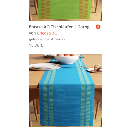
Encasa XO Tischläufer | Garngefärbte Feinripp-Baumwolle | Größe 32x183 cm | Leiter grün | Maschinenwaschbar
von
Encasa XO
gefunden bei
Amazon
15,76 €