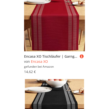
Encasa XO Tischläufer | Garngefärbte Feinripp-Baumwolle | Größe 32x150 cm | Leiter Rot | Maschinenwaschbar
von
Encasa XO
gefunden bei
Amazon
14,62 €