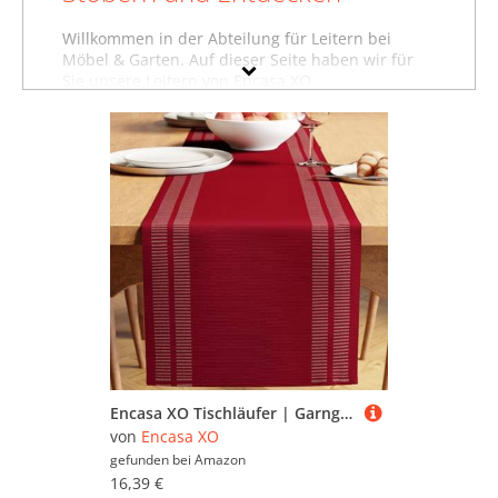
Willkommen in der Abteilung für Leitern bei
Möbel & Garten. Auf dieser Seite haben wir für
Sie unsere Leitern von Encasa XO
zusammengestellt. Sollten Sie hier nicht finden,
was Sie suchen, dann schauen Sie sich auch
unsere anderen
Baumarktartikel von Encasa XO
an oder stöbern Sie in dem gesamten
Möbelsortiment sämtlicher Leitern. Oder suchen
Sie gezielt nach Möbeln von Encasa XO? Dann
besuchen Sie unsere Abteilung mit sämtlichen
Möbeln der Marke Encasa XO
. Mit Hilfe der Filter
oben auf der Seite können Sie auch gezielt
Leitern von anderen Marken ansehen und in
bestimmten Preiskategorien sowie nach
reduzierten Angeboten suchen. Lassen Sie sich
inspirieren - wir wünschen Ihnen viel Spaß dabei!
Encasa XO Tischläufer | Garngefärbte Feinripp-Baumwolle | Größe 32x240 cm | Leiter Rot | Maschinenwaschbar
von
Encasa XO
gefunden bei
Amazon
16,39 €