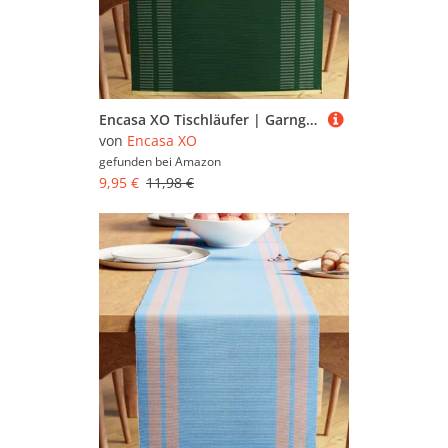
Encasa XO Tischläufer | Garngefärbte Feinripp-Baumwolle | Größe 32x183 cm | Leiter Dunkelgrün | Maschinenwaschbar
von
Encasa XO
gefunden bei
Amazon
9,95 €
11,98 €