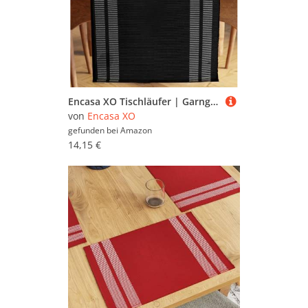
Encasa XO Tischläufer | Garngefärbte Feinripp-Baumwolle | Größe 32x137 cm | Leiter schwarz | Maschinenwaschbar
von
Encasa XO
gefunden bei
Amazon
14,15 €