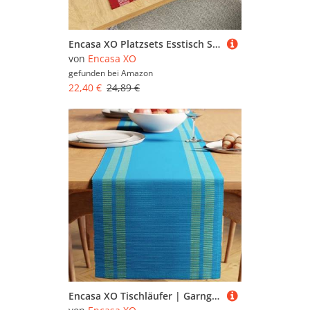
Encasa XO Platzsets Esstisch Set von 6 | Leiter Rot | Fein gerippte Baumwoll-Tischunterlage | Größe 46x32 cm | Maschinenwaschbar
von
Encasa XO
gefunden bei
Amazon
22,40 €
24,89 €
Encasa XO Tischläufer | Garngefärbte Feinripp-Baumwolle | Größe 32x183 cm | Leiter Türkisblau | Maschinenwaschbar