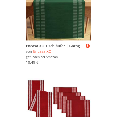
Encasa XO Tischläufer | Garngefärbte Feinripp-Baumwolle | Größe 32x150 cm | Leiter Dunkelgrün | Maschinenwaschbar
von
Encasa XO
gefunden bei
Amazon
10,49 €