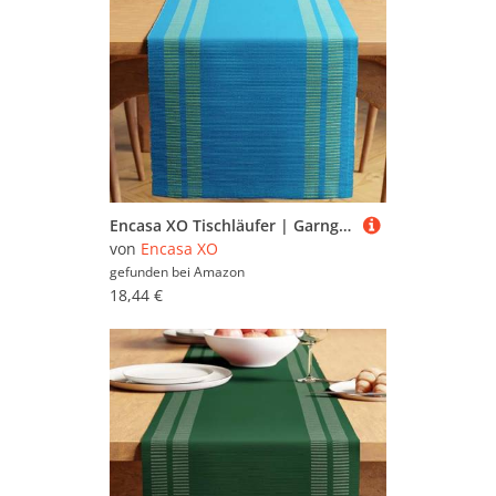
Encasa XO Tischläufer | Garngefärbte Feinripp-Baumwolle | Größe 32x240 cm | Leiter Türkisblau | Maschinenwaschbar
von
Encasa XO
gefunden bei
Amazon
18,44 €