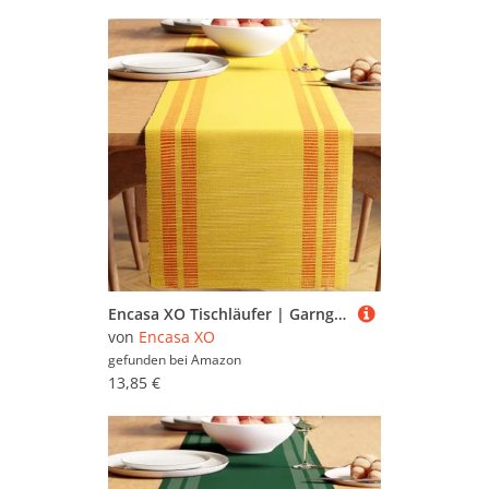
Encasa XO Tischläufer | Garngefärbte Feinripp-Baumwolle | Größe 32x150 cm | Leiter Zitrone | Maschinenwaschbar
von
Encasa XO
gefunden bei
Amazon
13,85 €