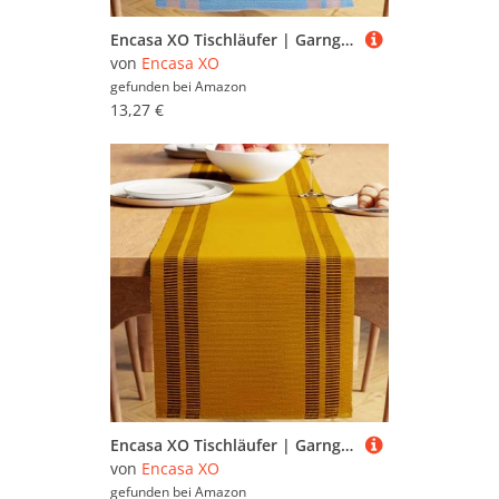
Encasa XO Tischläufer | Garngefärbte Feinripp-Baumwolle | Größe 32x183 cm | Leiter blau | Maschinenwaschbar
von
Encasa XO
gefunden bei
Amazon
13,27 €
Encasa XO Tischläufer | Garngefärbte Feinripp-Baumwolle | Größe 32x240 cm | Leiter gelb | Maschinenwaschbar
von
Encasa XO
gefunden bei
Amazon