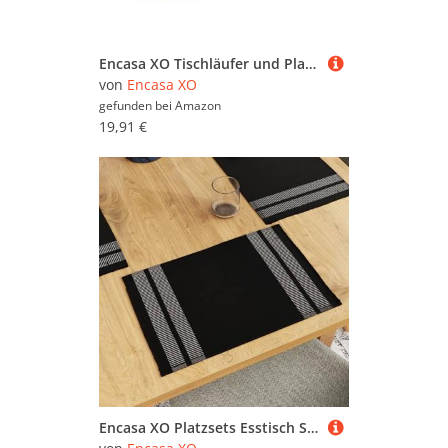
Encasa XO Tischläufer und Platzset Set 4 | Feingerippte Baumwolle | Leiter blau | 1 Tischläufer Größe 32x137 cm & Jede Tischmatte Größe 48x32 cm
von
Encasa XO
gefunden bei
Amazon
19,91 €
Encasa XO Platzsets Esstisch Set von 6 | Leiter schwarz | Fein gerippte Baumwoll-Tischunterlage | Größe 46x32 cm | Maschinenwaschbar