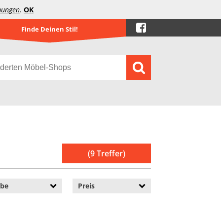
mungen
.
OK
Finde Deinen Stil!
(9 Treffer)
rbe
Preis