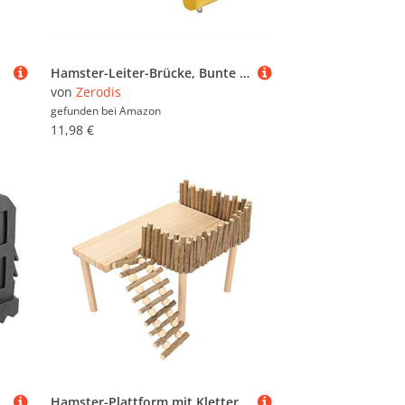
Hamster-Leiter-Brücke, Bunte hölzerne Planken-Leiter-Brücke Reptilien-Versteck-Haus-Zaun-Kletterbrücke für Reptilien-Eidechsenschildkröten-Igel-Kleintier-Kauspielzeug
von
Zerodis
gefunden bei
Amazon
11,98 €
uß Pads Kissenbezug Sicherheit Stoßstangen Ersatz Kit
Hamster-Plattform mit Kletterleiter Hamster-Kletterplattform Dekorative Meerschweinchen-Plattform Holz-Spielplatz FüR Kleine Haustiere mit Leiter FüR Golden Bear Sugar Glider Guinea