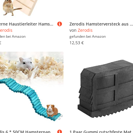
Hölzerne Haustierleiter Hamster Vogelständer Plattform Spielzeug Kauspielzeug, Rastbrett für Maus, Chinchilla, Ratte, Rennmaus, Zwerghamster, Papagei
Zerodis Hamsterversteck aus Holz Hamster-Holzversteck Mehrzweck-Mäusehaus aus Holz Hochverdichtetes Hamsterhaus aus Natürlichem Holz mit Leiter Rennmäuse Kammerhütte Lebensräume
erodis
von
Zerodis
den bei
Amazon
gefunden bei
Amazon
€
12,53 €
Zerodis 6 * 50CM Hamsterpapagei Klettern Stehendes Holz Ladden Spielzeug Weiche Leiter Hängebrücke Trainingsspielzeug für Kleintiere
1 Paar Gummi rutschfeste Matte Leiter Füße F