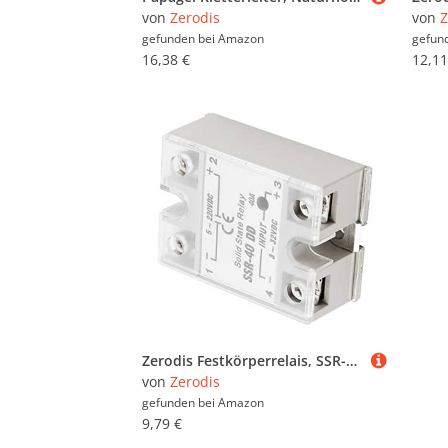
von
Zerodis
von
Z
gefunden bei
Amazon
gefun
16,38 €
12,11
Zerodis Festkörperrelais, SSR-40DD 40A Eingang 3-32V DC-Ausgang 5-220VDC Plastikmetall Ein Phase-Leiter-Relaismodul für Militärische Luft- und Raumfahrt, Lichtelektronik, Neue Energie
von
Zerodis
gefunden bei
Amazon
9,79 €