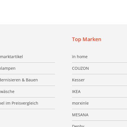
Top Marken
marktartikel
ïn home
hlampen
COUZON
ernisieren & Bauen
Kesser
twäsche
IKEA
el im Preisvergleich
morxinle
MESANA
Denby