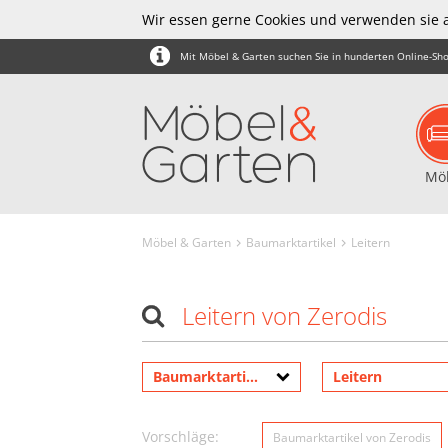
Wir essen gerne Cookies und verwenden sie 
Mit Möbel & Garten suchen Sie in hunderten Online-Sho
Mö
Möbel & Garten
Baumarktartikel
Leitern
Leitern von Zerodis
Baumarktartikel
Leitern
Vorschläge:
Baumarktartikel von Zerodis