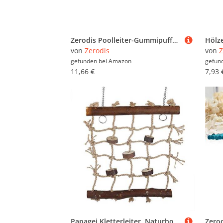
Zerodis Poolleiter-Gummipuffer, Poolleiter-Stoßfänger Zum Schutz der Pool-Auskleidung, Schutzstufenleiterstopfen für Inground-Pools, Weißer Gummistopfen für Schwimmbeckenleiter
von
Zerodis
von
Z
gefunden bei
Amazon
gefun
11,66 €
7,93 
Papagei Kletterleiter, Naturholz Vogel Papagei Schaukel Kauspielzeug Vogel Klettern Hängendes Spielzeug Hängende Leiter Ständer Dekoration für eine große Auswahl an Papageien und Vögeln