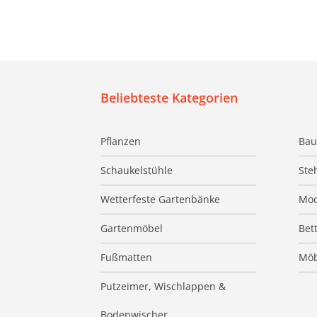
Beliebteste Kategorien
Pflanzen
Bau
Schaukelstühle
Ste
Wetterfeste Gartenbänke
Mod
Gartenmöbel
Bet
Fußmatten
Möb
Putzeimer, Wischlappen &
Bodenwischer