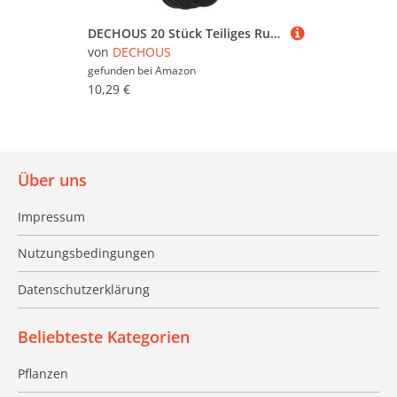
DECHOUS 20 Stück Teiliges Rutsch Klebeband PVC Schwarz rutschfeste Treppenstufen für Innen und Außen Selbstklebend Wetterbeständig Langlebig Geeignet für Treppen Rampen Leitern und
von
DECHOUS
gefunden bei
Amazon
10,29 €
Über uns
Impressum
Nutzungsbedingungen
Datenschutzerklärung
Beliebteste Kategorien
Pflanzen