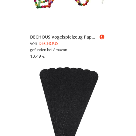
DECHOUS Vogelspielzeug Papagei Kletterleiter Holzleiter Bunte Spielleiter für Nymphensittiche Wellensittiche Käfigvögel Kletterspaß und Krallenpflege
von
DECHOUS
gefunden bei
Amazon
13,49 €