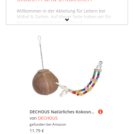
Willkommen in der Abteilung für Leitern bei
Möbel & Garten. Auf dieser Seite haben wir für
Sie unsere Leitern von DECHOUS
zusammengestellt. Sollten Sie hier nicht finden,
was Sie suchen, dann schauen Sie sich auch
unsere anderen
Baumarktartikel von DECHOUS
an oder stöbern Sie in dem gesamten
Möbelsortiment sämtlicher Leitern. Oder suchen
Sie gezielt nach Möbeln von DECHOUS? Dann
besuchen Sie unsere Abteilung mit sämtlichen
Möbeln der Marke DECHOUS
. Mit Hilfe der Filter
oben auf der Seite können Sie auch gezielt
Leitern von anderen Marken ansehen und in
bestimmten Preiskategorien sowie nach
reduzierten Angeboten suchen. Lassen Sie sich
inspirieren - wir wünschen Ihnen viel Spaß dabei!
DECHOUS Natürliches Kokosnussschalen Vogelhaus mit Leiter Robustes Zuchtnest für Wellensittiche und Papageien Hängendes Kokosnussnest als Dekoratives Vogelbett und Nistplatz für Vögel und
von
DECHOUS
gefunden bei
Amazon
11,79 €